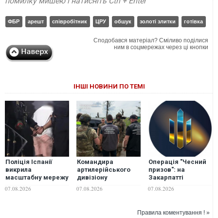
помилку мишею і натисніть Ctrl + Enter
ФБР
арешт
співробітник
ЦРУ
обшук
золоті злитки
готівка
Сподобався матеріал? Сміливо поділися
ним в соцмережах через ці кнопки
ІНШІ НОВИНИ ПО ТЕМІ
Поліція Іспанії
Командира
Операція "Чесний
викрила
артилерійського
призов": на
масштабну мережу
дивізіону
Закарпатті
контрабанди
підозрюють у
ДБР викрило
07.08.2026
07.08.2026
07.08.2026
мігрантів і
продажу понад 100
екскерівників РТЦК
наркотиків
кг тротилу
та СП на
незаконному
Правила коментування ! »
"списанні" понад