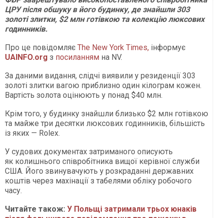
ЦРУ після обшуку в його будинку, де знайшли 303
золоті злитки, $2 млн готівкою та колекцію люксових
годинників.
Про це повідомляє
The New York Times,
інформує
UAINFO
.org
з
посиланням
на NV.
За даними видання, слідчі виявили у резиденції 303
золоті злитки вагою приблизно один кілограм кожен.
Вартість золота оцінюють у понад $40 млн.
Крім того, у будинку знайшли близько $2 млн готівкою
та майже три десятки люксових годинників, більшість
із яких — Rolex.
У судових документах затриманого описують
як колишнього співробітника вищої керівної служби
США. Його звинувачують у розкраданні державних
коштів через махінації з табелями обліку робочого
часу.
Читайте також:
У Польщі затримали трьох юнаків