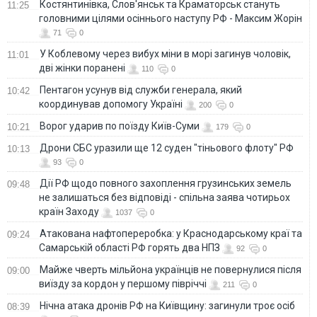
Костянтинівка, Слов'янськ та Краматорськ стануть
11:25
головними цілями осіннього наступу РФ - Максим Жорін
71
0
У Коблевому через вибух міни в морі загинув чоловік,
11:01
дві жінки поранені
110
0
Пентагон усунув від служби генерала, який
10:42
координував допомогу Україні
200
0
Ворог ударив по поїзду Київ-Суми
10:21
179
0
Дрони СБС уразили ще 12 суден "тіньового флоту" РФ
10:13
93
0
Дії РФ щодо повного захоплення грузинських земель
09:48
не залишаться без відповіді - спільна заява чотирьох
країн Заходу
1037
0
Атакована нафтопереробка: у Краснодарському краї та
09:24
Самарській області РФ горять два НПЗ
92
0
Майже чверть мільйона українців не повернулися після
09:00
виїзду за кордон у першому півріччі
211
0
Нічна атака дронів РФ на Київщину: загинули троє осіб
08:39