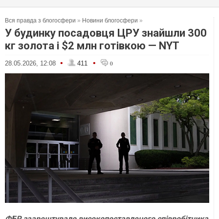
Вся правда з блогосфери
»
Новини блогосфери
»
У будинку посадовця ЦРУ знайшли 300
кг золота і $2 млн готівкою — NYT
•
•
28.05.2026, 12:08
411
0
ФБР заарештувало високопоставленого співробітника