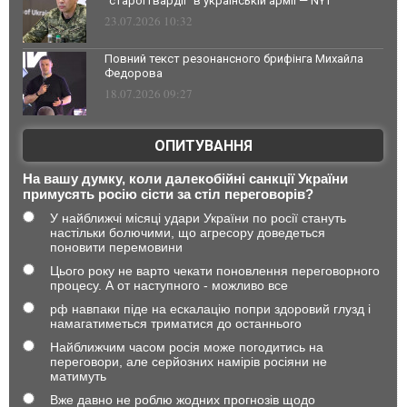
"старої гвардії" в українській армії — NYT
23.07.2026 10:32
Повний текст резонансного брифінга Михайла
Федорова
18.07.2026 09:27
ОПИТУВАННЯ
На вашу думку, коли далекобійні санкції України
примусять росію сісти за стіл переговорів?
У найближчі місяці удари України по росії стануть
настільки болючими, що агресору доведеться
поновити перемовини
Цього року не варто чекати поновлення переговорного
процесу. А от наступного - можливо все
рф навпаки піде на ескалацію попри здоровий глузд і
намагатиметься триматися до останнього
Найближчим часом росія може погодитись на
переговори, але серйозних намірів росіяни не
матимуть
Вже давно не роблю жодних прогнозів щодо