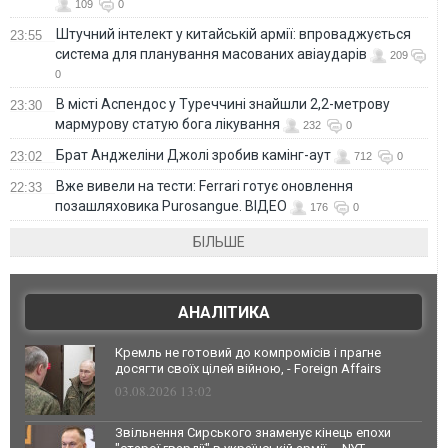
109
0
Штучний інтелект у китайській армії: впроваджується
23:55
система для планування масованих авіаударів
209
0
В місті Аспендос у Туреччині знайшли 2,2-метрову
23:30
мармурову статую бога лікування
232
0
Брат Анджеліни Джолі зробив камінг-аут
23:02
712
0
Вже вивели на тести: Ferrari готує оновлення
22:33
позашляховика Purosangue. ВІДЕО
176
0
БІЛЬШЕ
АНАЛІТИКА
Кремль не готовий до компромісів і прагне
досягти своїх цілей війною, - Foreign Affairs
03.08.2026 13:02
Звільнення Сирського знаменує кінець епохи