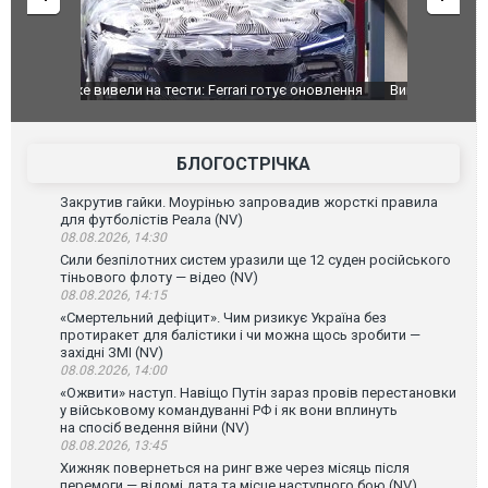
оновлення
Вийшов трейлер нової екранізації легендарного
Зеленський
фільму "Афера Томаса Крауна"
перемовин
БЛОГОСТРІЧКА
Закрутив гайки. Моурінью запровадив жорсткі правила
для футболістів Реала (NV)
08.08.2026, 14:30
Сили безпілотних систем уразили ще 12 суден російського
тіньового флоту — відео (NV)
08.08.2026, 14:15
«Смертельний дефіцит». Чим ризикує Україна без
протиракет для балістики і чи можна щось зробити —
західні ЗМІ (NV)
08.08.2026, 14:00
«Ожвити» наступ. Навіщо Путін зараз провів перестановки
у військовому командуванні РФ і як вони вплинуть
на спосіб ведення війни (NV)
08.08.2026, 13:45
Хижняк повернеться на ринг вже через місяць після
перемоги — відомі дата та місце наступного бою (NV)