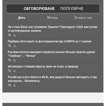
ОБГОВОРЮВАНЕ
|
ПОПУЛЯРНЕ
День
Місяць
За весь час
Чи стане Венс наступником Трампа? Президент США виступив
із неочікуваною заявою
0
Підбірка блогожаб та фотоприколів від UAINFO за 7 серпня
0
Росіяни почали використовувати значно більшу версію дрона
"Гербера", - "Флеш"
0
ШІ вперше створив віруси, яких не існує в природі
0
Російська еліта боїться ФСБ, яка дедалі більше виходить з-під
контролю, - Bloomberg
0