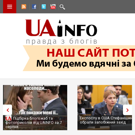
Експослу в США Стефанішині
Підбірка блогожаб та
обрали запобіжний захід
фотоприколів від UAINFO за 7
серпня