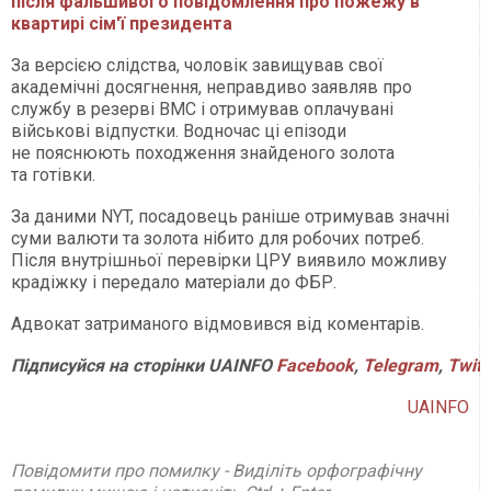
після фальшивого повідомлення про пожежу в
квартирі сім'ї президента
За версією слідства, чоловік завищував свої
академічні досягнення, неправдиво заявляв про
службу в резерві ВМС і отримував оплачувані
військові відпустки. Водночас ці епізоди
не пояснюють походження знайденого золота
та готівки.
За даними NYT, посадовець раніше отримував значні
суми валюти та золота нібито для робочих потреб.
Після внутрішньої перевірки ЦРУ виявило можливу
крадіжку і передало матеріали до ФБР.
Адвокат затриманого відмовився від коментарів.
Підписуйся
на
сторінки
UAINFO
Facebook
,
Telegram
,
Twitt
UAINFO
Повідомити про помилку - Виділіть орфографічну