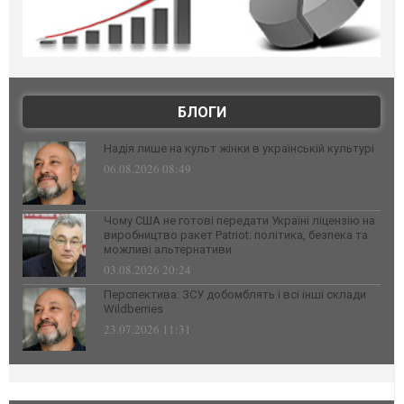
БЛОГИ
Надія лише на культ жінки в українській культурі
06.08.2026 08:49
Чому США не готові передати Україні ліцензію на
виробництво ракет Patriot: політика, безпека та
можливі альтернативи
03.08.2026 20:24
Перспектива: ЗСУ добомблять і всі інші склади
Wildberries
23.07.2026 11:31