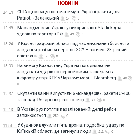
НОВИНИ
тисячі чоловіків
США щомісяця постачатимуть Україні ракети для
14:14
Patriot, - Зеленський
14
0
Маск відмовляє Україні у використанні Starlink для
13:48
ударів по території РФ
49
0
У Кіровоградській області під час виконання бойового
13:24
завдання розбився вертоліт ЗСУ — загинув 28-річний
авіатехнік
56
0
На вимогу Казахстану Україна погодилася не
13:00
завдавати ударів по неросійським танкерам та
інфраструктурі КТК у Чорному морі — Bloomberg
48
0
Окупанти за ніч випустили 6 «Іскандерів», ракети С-400
12:37
та понад 150 дронів різного типу
47
0
В Україні рух потягів паралізований: деякі рейси
12:13
запізнюються
252
0
У будинок влучили п'ять дронів: подробиці удару по
11:51
Київській області, де загинули люди
211
0