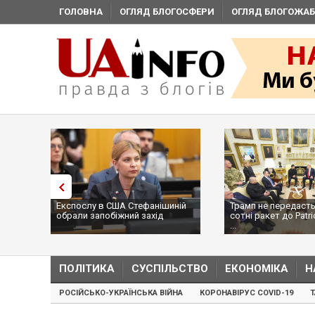
ГОЛОВНА
ОГЛЯД БЛОГОСФЕРИ
ОГЛЯД БЛОГОЖАБ
Експослу в США Стефанішиній
Трамп не передасть
обрали запобіжний захід
сотні ракет до Patri
...
ПОЛІТИКА
СУСПІЛЬСТВО
ЕКОНОМІКА
Н
РОСІЙСЬКО-УКРАЇНСЬКА ВІЙНА
КОРОНАВІРУС COVID-19