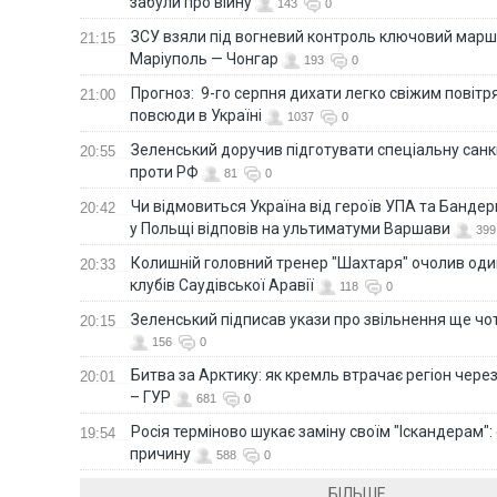
забули про війну
143
0
ЗСУ взяли під вогневий контроль ключовий марш
21:15
Маріуполь — Чонгар
193
0
Прогноз: 9-го серпня дихати легко свіжим повіт
21:00
повсюди в Україні
1037
0
Зеленський доручив підготувати спеціальну санк
20:55
проти РФ
81
0
Чи відмовиться Україна від героїв УПА та Бандер
20:42
у Польщі відповів на ультиматуми Варшави
399
Колишній головний тренер "Шахтаря" очолив оди
20:33
клубів Саудівської Аравії
118
0
Зеленський підписав укази про звільнення ще чо
20:15
156
0
Битва за Арктику: як кремль втрачає регіон через 
20:01
– ГУР
681
0
Росія терміново шукає заміну своїм "Іскандерам":
19:54
причину
588
0
БІЛЬШЕ