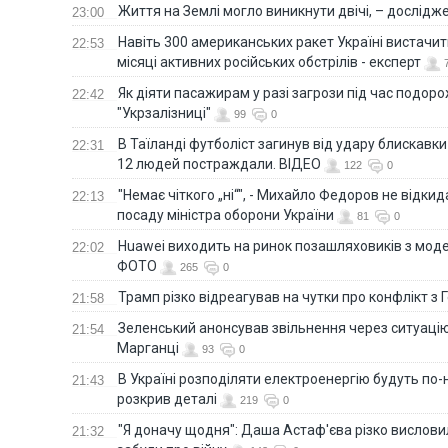
Життя на Землі могло виникнути двічі, – дослідж
23:00
Навіть 300 американських ракет Україні вистачит
22:53
місяці активних російських обстрілів - експерт
Як діяти пасажирам у разі загрози під час подорож
22:42
"Укрзалізниці"
99
0
В Таїланді футболіст загинув від удару блискавки
22:31
12 людей постраждали. ВІДЕО
122
0
"Немає чіткого „ні“", - Михайло Федоров не відки
22:13
посаду міністра оборони України
81
0
Huawei виходить на ринок позашляховиків з моде
22:02
ФОТО
265
0
Трамп різко відреагував на чутки про конфлікт з 
21:58
Зеленський анонсував звільнення через ситуацію
21:54
Марганці
93
0
В Україні розподіляти електроенергію будуть по
21:43
розкрив деталі
219
0
"Я доначу щодня": Даша Астаф'єва різко висловила
21:32