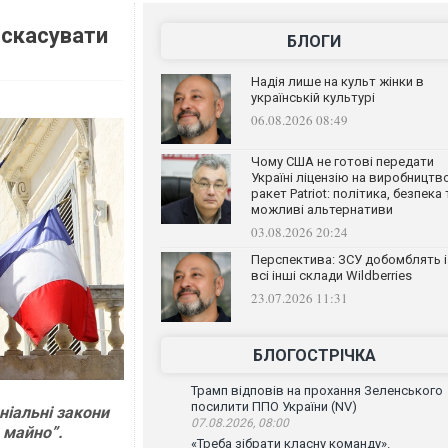
 скасувати
БЛОГИ
Надія лише на культ жінки в
українській культурі
06.08.2026 08:49
Чому США не готові передати
Україні ліцензію на виробництв
ракет Patriot: політика, безпека 
можливі альтернативи
03.08.2026 20:24
Перспектива: ЗСУ добомблять і
всі інші склади Wildberries
23.07.2026 11:31
БЛОГОСТРІЧКА
Трамп відповів на прохання Зеленського
посилити ППО України (NV)
ніальні закони
07.08.2026, 08:00
е майно”.
«Треба зібрати класну команду».