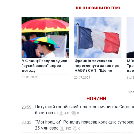
ІНШІ НОВИНИ ПО ТЕМІ
У Франції запровадили
Франція закликала
МЗС
"сухий закон" через
переглянути закон про
Тра
погоду
НАБУ і САП: "Ще не
нав
пізно все виправити"
сил
21.06.2026
23.07.2025
11.1
втр
баг
Пра
НОВИНИ
Потужний гавайський телескоп виявив на Сонці те
23:55
бачив ніхто
411
0
"Мої іграшки": Роналду показав колекцію суперка
23:31
25 млн євро
192
0