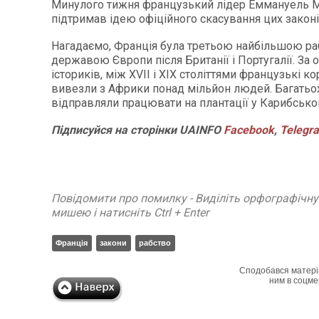
Минулого тижня французький лідер Еммануель 
підтримав ідею офіційного скасування цих законі
Нагадаємо, Франція була третьою найбільшою 
державою Європи після Британії і Португалії. За 
істориків, між XVII і XIX століттями французькі к
вивезли з Африки понад мільйон людей. Багатьох
відправляли працювати на плантації у Карибсько
Підписуйся
на
сторінки
UAINFO
Facebook
,
Telegr
Повідомити про помилку - Виділіть орфографічн
мишею і натисніть Ctrl + Enter
Франція
закони
рабство
Сподобався матері
ним в соцме