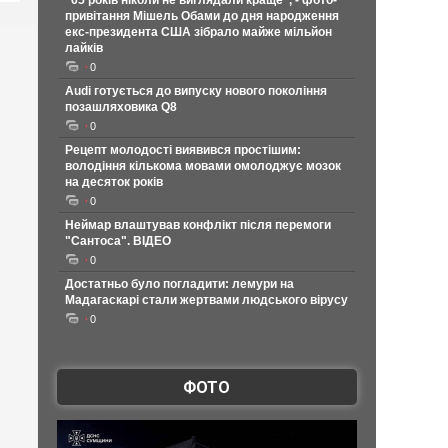
"65 років ніколи не виглядали краще", - фото-
привітання Мішель Обами до дня народження
екс-президента США зібрало майже мільйон
лайків
0
Audi готується до випуску нового покоління
позашляховика Q8
0
Рецепт молодості виявився простішим:
володіння кількома мовами омолоджує мозок
на десяток років
0
Неймар влаштував конфлікт після перемоги
"Сантоса". ВІДЕО
0
Достатньо було погладити: лемури на
Мадагаскарі стали жертвами людського вірусу
0
ФОТО