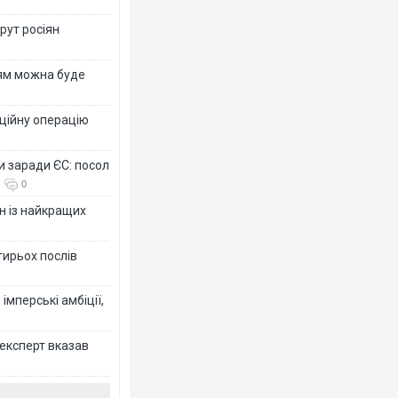
рут росіян
рям можна буде
ційну операцію
и заради ЄС: посол
0
н із найкращих
тирьох послів
імперські амбіції,
 експерт вказав