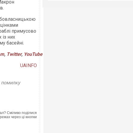
Макрон
в.
рабовласницькою
оцінками
ораблі примусово
 із них
му басейні.
am
,
Twitter
,
YouTube
UAINFO
у помилку
ал? Сміливо поділися
режах через ці кнопки