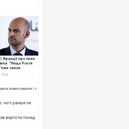
Росія атакувала Суми КАБами
торговельний центр, будинки, 
ФОТО
 Франції про план
мпа: "Якщо Росія
’яже закон
ьного, Україна і світ
1.2024
атять занадто
ато"
вила коментування ! »
, чого раніше не
Топпосадовцю Повітряних Сил
рів вартістю понад
підозру