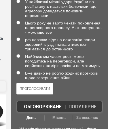
У найближчі місяці удари України по
росії стануть настільки болючими, що
агресору доведеться поновити
перемовини
Цього року не варто чекати поновлення
переговорного процесу. А от наступного
- можливо все
іг
рф навпаки піде на ескалацію попри
здоровий глузд і намагатиметься
триматися до останнього
Найближчим часом росія може
,
погодитись на переговори, але
серйозних намірів росіяни не матимуть
Вже давно не роблю жодних прогнозів
щодо завершення війни
ОБГОВОРЮВАНЕ
|
ПОПУЛЯРНЕ
День
Місяць
За весь час