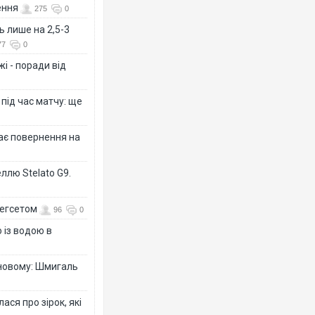
ення
275
0
ь лише на 2,5-3
77
0
і - поради від
 під час матчу: ще
дає повернення на
ллю Stelato G9.
Гегсетом
96
0
 із водою в
-новому: Шмигаль
ся про зірок, які