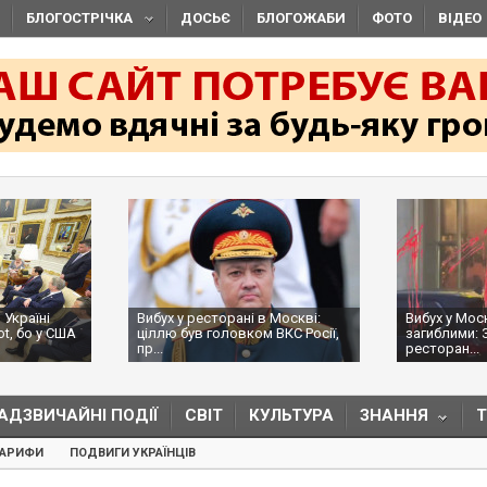
БЛОГОСТРІЧКА
ДОСЬЄ
БЛОГОЖАБИ
ФОТО
ВІДЕО
 Україні
Вибух у ресторані в Москві:
Вибух у Мос
ot, бо у США
ціллю був головком ВКС Росії,
загиблими: 
пр...
ресторан...
АДЗВИЧАЙНІ ПОДІЇ
СВІТ
КУЛЬТУРА
ЗНАННЯ
ТАРИФИ
ПОДВИГИ УКРАЇНЦІВ