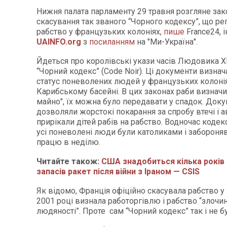
Нижня палата парламенту 29 травня розгляне зак
скасування так званого “Чорного кодексу”, що р
рабство у французьких колоніях,
пише
France24, 
UAINFO.org
з
посиланням
на "Ми-Україна".
Йдеться про королівські укази часів Людовика XI
“Чорний кодекс” (Code Noir). Ці документи визна
статус поневолених людей у французьких колоні
Карибському басейні. В цих законах раби визначи
майно", їх можна було передавати у спадок. Док
дозволяли жорстокі покарання за спробу втечі і 
прирікали дітей рабів на рабство. Водночас коде
усі поневолені люди були католиками і забороня
працю в неділю.
Читайте також:
США знадобиться кілька років 
запасів ракет після війни з Іраном — CSIS
Як відомо, Франція офіційно скасувала рабство у 1
2001 році визнала работоргівлю і рабство “злочи
людяності”. Проте сам “Чорний кодекс” так і не б