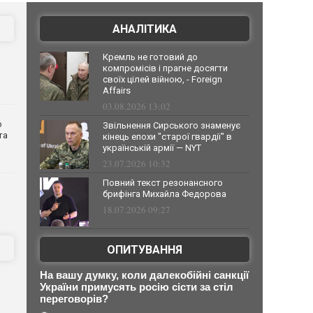
АНАЛІТИКА
Кремль не готовий до
компромісів і прагне досягти
своїх цілей війною, - Foreign
Affairs
03.08.2026 13:02
о
Звільнення Сирського знаменує
та
кінець епохи "старої гвардії" в
українській армії — NYT
23.07.2026 10:32
Повний текст резонансного
брифінга Михайла Федорова
18.07.2026 09:27
ОПИТУВАННЯ
На вашу думку, коли далекобійні санкції
України примусять росію сісти за стіл
переговорів?