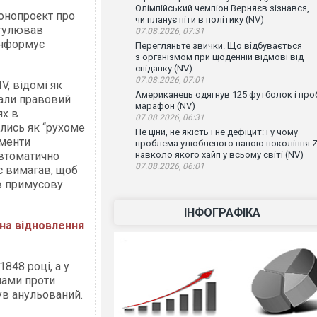
Олімпійський чемпіон Верняєв зізнався,
онопроєкт про
чи планує піти в політику (NV)
егулював
07.08.2026, 07:31
інформує
Перегляньте звички. Що відбувається
з організмом при щоденній відмові від
сніданку (NV)
07.08.2026, 07:01
V, відомі як
Американець одягнув 125 футболок і проб
чали правовий
марафон (NV)
ях в
07.08.2026, 06:31
лись як “рухоме
Не ціни, не якість і не дефіцит: і у чому
ументи
проблема улюбленого напою покоління Z
автоматично
навколо якого хайп у всьому світі (NV)
07.08.2026, 06:01
кс вимагав, щоб
в примусову
ІНФОГРАФІКА
на відновлення
848 році, а у
нами проти
ув анульований.