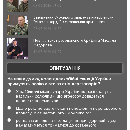
03.08.2026 13:02
Звільнення Сирського знаменує кінець епохи
"старої гвардії" в українській армії — NYT
23.07.2026 10:32
Повний текст резонансного брифінга Михайла
Федорова
18.07.2026 09:27
ОПИТУВАННЯ
На вашу думку, коли далекобійні санкції України
примусять росію сісти за стіл переговорів?
У найближчі місяці удари України по росії стануть
настільки болючими, що агресору доведеться
поновити перемовини
Цього року не варто чекати поновлення переговорного
процесу. А от наступного - можливо все
рф навпаки піде на ескалацію попри здоровий глузд і
намагатиметься триматися до останнього