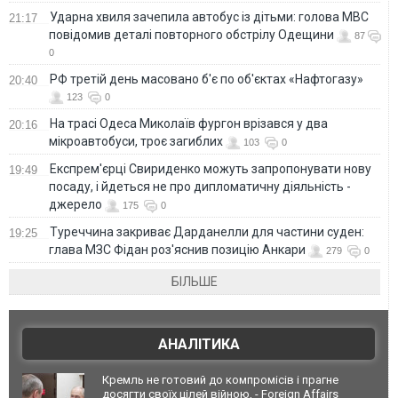
Ударна хвиля зачепила автобус із дітьми: голова МВС
21:17
повідомив деталі повторного обстрілу Одещини
87
0
РФ третій день масовано б'є по об'єктах «Нафтогазу»
20:40
123
0
На трасі Одеса Миколаїв фургон врізався у два
20:16
мікроавтобуси, троє загиблих
103
0
Експрем'єрці Свириденко можуть запропонувати нову
19:49
посаду, і йдеться не про дипломатичну діяльність -
джерело
175
0
Туреччина закриває Дарданелли для частини суден:
19:25
глава МЗС Фідан роз'яснив позицію Анкари
279
0
БІЛЬШЕ
АНАЛІТИКА
Кремль не готовий до компромісів і прагне
досягти своїх цілей війною, - Foreign Affairs