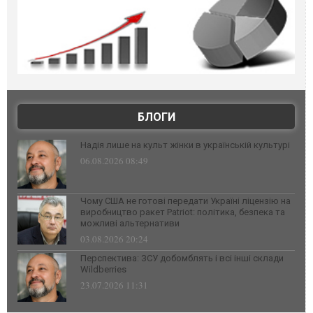
БЛОГИ
Надія лише на культ жінки в українській культурі
06.08.2026 08:49
Чому США не готові передати Україні ліцензію на
виробництво ракет Patriot: політика, безпека та
можливі альтернативи
03.08.2026 20:24
Перспектива: ЗСУ добомблять і всі інші склади
Wildberries
23.07.2026 11:31