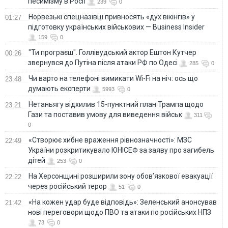
песимізму в Росії
239
0
Норвезькі спецназівці привносять «дух вікінгів» у
01:27
підготовку українських військових — Business Insider
159
0
"Ти програєш". Голлівудський актор Ештон Кутчер
00:26
звернувся до Путіна після атаки РФ по Одесі
285
0
Чи варто на телефонi вимикати Wi-Fi на ніч: ось що
23:48
думають експерти
5993
0
Нетаньягу відхилив 15-пунктний план Трампа щодо
23:21
Гази та поставив умову для виведення військ
311
0
«Створює хибне враження рівнозначності»: МЗС
22:49
України розкритикувало ЮНІСЕФ за заяву про загибель
дітей
253
0
На Херсонщині розширили зону обов’язкової евакуації
22:22
через російський терор
51
0
«На кожен удар буде відповідь»: Зеленський анонсував
21:42
нові переговори щодо ПВО та атаки по російських НПЗ
73
0