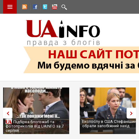
Експослу в США Стефанішині
Підбірка блогожаб та
обрали запобіжний захід
фотоприколів від UAINFO за 7
серпня