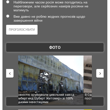
Найближчим часом росія може погодитись на
переговори, але серйозних намірів росіяни не
матимуть
Вже давно не роблю жодних прогнозів щодо
завершення війни
ФОТО
 завод
В Одесі та Харкові різко зросла кількість
Ворог завд
 100%
постраждалих від обстрілу РФ
двоє пора
ВІДЕО
після атак