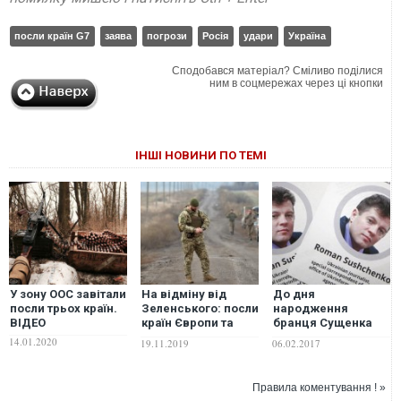
посли країн G7
заява
погрози
Росія
удари
Україна
Сподобався матеріал? Сміливо поділися
ним в соцмережах через ці кнопки
ІНШІ НОВИНИ ПО ТЕМІ
У зону ООС завітали
На відміну від
До дня
посли трьох країн.
Зеленського: посли
народження
ВІДЕО
країн Європи та
бранця Сущенка
США відреагували
послам країн ЄС
14.01.2020
19.11.2019
06.02.2017
на загибель
показали фільм
полковника
"В'язні Кремля".
Коростельова
ФОТО
Правила коментування ! »