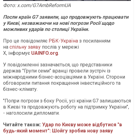
Фото: x.com/G7AmbReformUA
Посли країн G7 заявили, що продовжують працювати
у Києві, незважаючи на нові погрози Росії щодо
можливих ударів по столиці України.
Про це повідомляє
РБК-Україна
з посиланням
на
спільну заяву
послів у мережі
Х, інформує
UAINFO.org
.
У повідомленні зазначається, що представники
держав "Групи семи" вранці провели зустріч із
міжнародними бізнес-асоціаціями в Україні. Сторони
обговорили питання покращення інвестиційного та
бізнес-клімату.
"Попри погрози з боку Росії, усі країни G7 залишаються
в Києві та продовжують роботу на підтримку України",
- наголосили дипломати.
Читайте також:
Удар по Києву може відбутися "в
будь-який момент": Шойгу зробив нову заяву