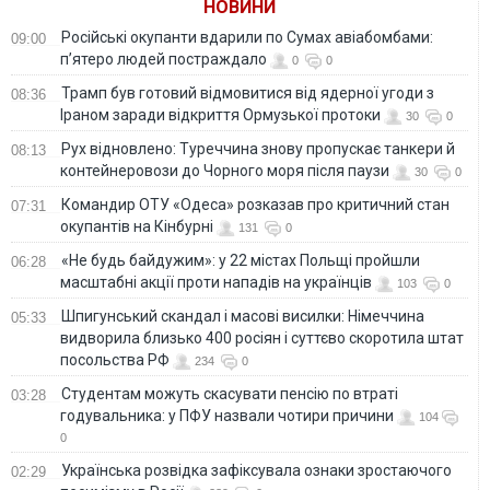
НОВИНИ
Російські окупанти вдарили по Сумах авіабомбами:
09:00
п’ятеро людей постраждало
0
0
Трамп був готовий відмовитися від ядерної угоди з
08:36
Іраном заради відкриття Ормузької протоки
30
0
Рух відновлено: Туреччина знову пропускає танкери й
08:13
контейнеровози до Чорного моря після паузи
30
0
Командир ОТУ «Одеса» розказав про критичний стан
07:31
окупантів на Кінбурні
131
0
«Не будь байдужим»: у 22 містах Польщі пройшли
06:28
масштабні акції проти нападів на українців
103
0
Шпигунський скандал і масові висилки: Німеччина
05:33
видворила близько 400 росіян і суттєво скоротила штат
посольства РФ
234
0
Студентам можуть скасувати пенсію по втраті
03:28
годувальника: у ПФУ назвали чотири причини
104
0
Українська розвідка зафіксувала ознаки зростаючого
02:29