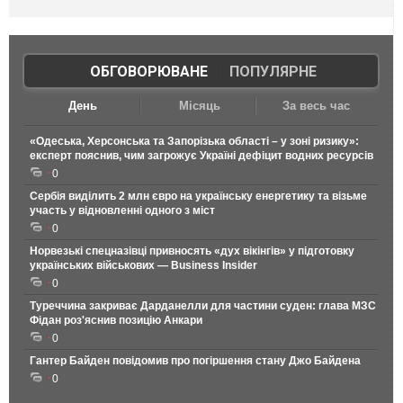
ОБГОВОРЮВАНЕ
|
ПОПУЛЯРНЕ
День
Місяць
За весь час
«Одеська, Херсонська та Запорізька області – у зоні ризику»:
експерт пояснив, чим загрожує Україні дефіцит водних ресурсів
0
Сербія виділить 2 млн євро на українську енергетику та візьме
участь у відновленні одного з міст
0
Норвезькі спецназівці привносять «дух вікінгів» у підготовку
українських військових — Business Insider
0
Туреччина закриває Дарданелли для частини суден: глава МЗС
Фідан роз'яснив позицію Анкари
0
Гантер Байден повідомив про погіршення стану Джо Байдена
0