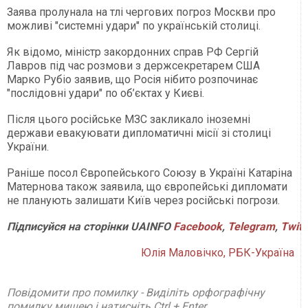
Заява пролунала на тлі чергових погроз Москви про
можливі "системні удари" по українській столиці.
Як відомо, міністр закордонних справ РФ Сергій
Лавров під час розмови з держсекретарем США
Марко Рубіо заявив, що Росія нібито розпочинає
"послідовні удари" по об’єктах у Києві.
Після цього російське МЗС закликало іноземні
держави евакуювати дипломатичні місії зі столиці
України.
Раніше посол Європейського Союзу в Україні Катаріна
Матернова також заявила, що європейські дипломати
не планують залишати Київ через російські погрози.
Підписуйся
на
сторінки
UAINFO
Facebook
,
Telegram
,
Twitt
Юлія Маловічко, РБК-Україна
Повідомити про помилку - Виділіть орфографічну
помилку мишею і натисніть Ctrl + Enter