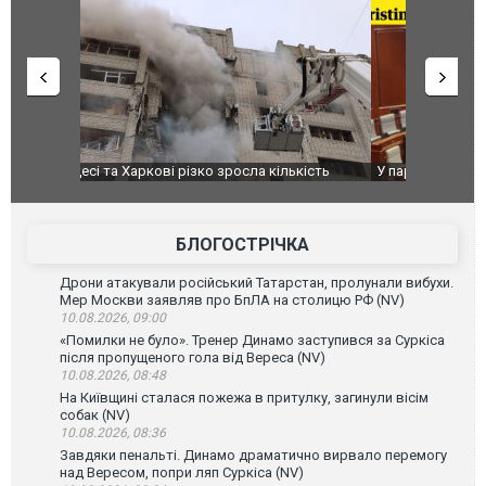
ькість
У парламенті Косово прем'єра закидали яйцями
Приїхав за
до українс
зіркового 
БЛОГОСТРІЧКА
Дрони атакували російський Татарстан, пролунали вибухи.
Мер Москви заявляв про БпЛА на столицю РФ (NV)
10.08.2026, 09:00
«Помилки не було». Тренер Динамо заступився за Суркіса
після пропущеного гола від Вереса (NV)
10.08.2026, 08:48
На Київщині сталася пожежа в притулку, загинули вісім
собак (NV)
10.08.2026, 08:36
Завдяки пенальті. Динамо драматично вирвало перемогу
над Вересом, попри ляп Суркіса (NV)