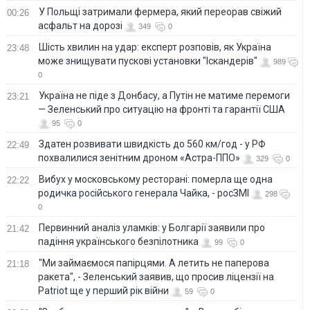
У Польщі затримали фермера, який переорав свіжий
00:26
асфальт на дорозі
349
0
Шість хвилин на удар: експерт розповів, як Україна
23:48
може знищувати пускові установки "Іскандерів"
989
0
Україна не піде з Донбасу, а Путін не матиме перемоги
23:21
— Зеленський про ситуацію на фронті та гарантії США
95
0
Здатен розвивати швидкість до 560 км/год - у РФ
22:49
похвалилися зенітним дроном «Астра-ППО»
329
0
Вибух у московському ресторані: померла ще одна
22:22
родичка російського генерала Чайка, - росЗМІ
298
0
Первинний аналіз уламків: у Болгарії заявили про
21:42
падіння українського безпілотника
99
0
"Ми займаємося папірцями. А летить не паперова
21:18
ракета", - Зеленський заявив, що просив ліцензії на
Patriot ще у перший рік війни
59
0