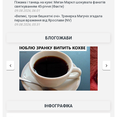
Піжама і танець на кухні: Меган Маркл шокувала фанатів
святкуванням 45-річчя (Факти)
09.08.2026, 06:01
«Великі, трохи бешкетні очі». Тренерка Магучіх згадала
перше враження від Ярослави (NV)
09.08.2026, 05:31
БЛОГОЖАБИ
ІНФОГРАФІКА