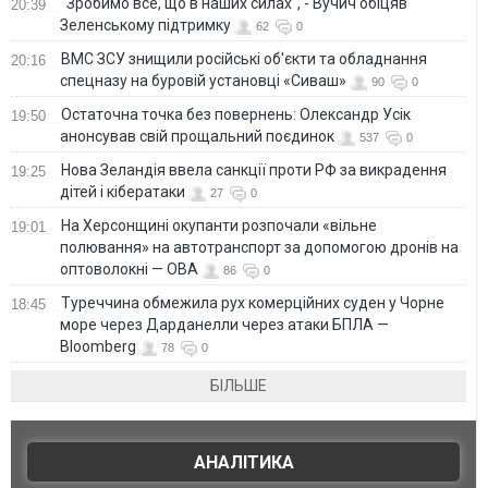
"Зробимо все, що в наших силах", - Вучич обіцяв
20:39
Зеленському підтримку
62
0
ВМС ЗСУ знищили російські об'єкти та обладнання
20:16
спецназу на буровій установці «Сиваш»
90
0
Остаточна точка без повернень: Олександр Усік
19:50
анонсував свій прощальний поєдинок
537
0
Нова Зеландія ввела санкції проти РФ за викрадення
19:25
дітей і кібератаки
27
0
На Херсонщині окупанти розпочали «вільне
19:01
полювання» на автотранспорт за допомогою дронів на
оптоволокні — ОВА
86
0
Туреччина обмежила рух комерційних суден у Чорне
18:45
море через Дарданелли через атаки БПЛА —
Bloomberg
78
0
БІЛЬШЕ
АНАЛІТИКА