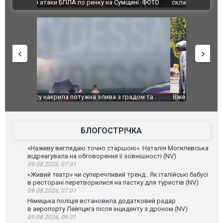
ВІДЕО
ині. ФОТО
склад Wildberries. ФОТО. ВІДЕО
дом та
Вже вивели на тести: Ferrari готує оновлення
Вийшов тре
позашляховика Purosangue. ВІДЕО
фільму "Аф
БЛОГОСТРІЧКА
«Наживу виглядаю точно старшою». Наталія Могилевська
відреагувала на обговорення її зовнішності (NV)
09.08.2026, 07:31
«Живий театр» чи суперечливий тренд:. Як італійські бабусі
в ресторані перетворилися на пастку для туристів (NV)
09.08.2026, 07:01
Німецька поліція встановила додатковий радар
в аеропорту Лейпцига після інциденту з дроном (NV)
09.08.2026, 06:31