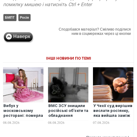
помилку мишею і натисніть Ctrl + Enter
БМПТ
Росія
Сподобався матеріал? Сміливо поділися
ним в соцмережах через ці кнопки
ІНШІ НОВИНИ ПО ТЕМІ
Вибух у
ВМС ЗСУ знищили
У Чехії суд вирішив
московському
російські об'єкти та
вислати росіянку,
ресторані: померла
обладнання
яка вийшла заміж
ще одна родичка
спецназу на
за чеха по
08.08.2026
08.08.2026
07.08.2026
російського
буровій установці
телефону
генерала Чайка, -
«Сиваш»
росЗМІ