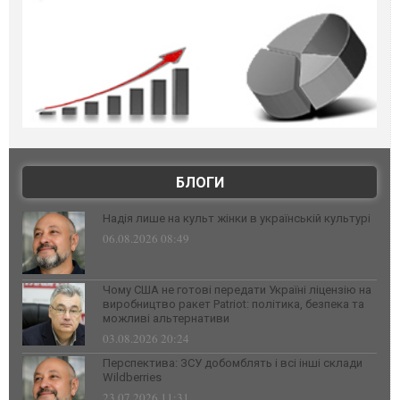
БЛОГИ
Надія лише на культ жінки в українській культурі
06.08.2026 08:49
Чому США не готові передати Україні ліцензію на
виробництво ракет Patriot: політика, безпека та
можливі альтернативи
03.08.2026 20:24
Перспектива: ЗСУ добомблять і всі інші склади
Wildberries
23.07.2026 11:31