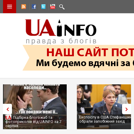
Експослу в США Стефанішині
Підбірка блогожаб та
обрали запобіжний захід
фотоприколів від UAINFO за 7
серпня