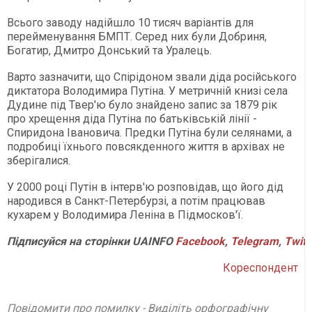
Всього заводу надійшло 10 тисяч варіантів для
перейменування БМПТ. Серед них були Добриня,
Богатир, Дмитро Донський та Уралець.
Варто зазначити, що Спірідоном звали діда російського
диктатора Володимира Путіна. У метричній книзі села
Дудине під Твер'ю було знайдено запис за 1879 рік
про хрещення діда Путіна по батьківській лінії -
Спиридона Івановича. Предки Путіна були селянами, а
подробиці їхнього повсякденного життя в архівах не
зберігалися.
У 2000 році Путін в інтерв'ю розповідав, що його дід
народився в Санкт-Петербурзі, а потім працював
кухарем у Володимира Леніна в Підмосков'ї.
Підписуйся на сторінки UAINFO
Facebook
,
Telegram
,
Twitt
Кореспондент
Повідомити про помилку - Виділіть орфографічну