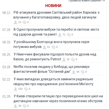
Правила коментування ! »
НОВИНИ
РФ атакувала дронами Салтівський район Харкова: є
08:12
влучання у багатоповерхівку, двоє людей загинули
13
0
В Одесі пролунали вибухи та перебої зі світлом: місто
07:29
під ударом дронів та ракет
71
0
У російському Бєлгороді вночі пролунала серія
06:33
потужних вибухів
61
0
У Німеччині фіксували підозрілі польоти дронів над
05:25
базою, де ремонтують Patriot
32
0
Netflix поселив людину у білборді, що рекламує
03:28
фантастичний фільм "Останній дім"
94
0
У яких випадках доведеться замінити радянське
02:22
свідоцтво про народження: роз'яснення Мін'юсту
192
0
У Києві створили петицію про переведення всіх шкіл на
01:28
дистанціне навчання через посилення нічних обстрілів
35
0