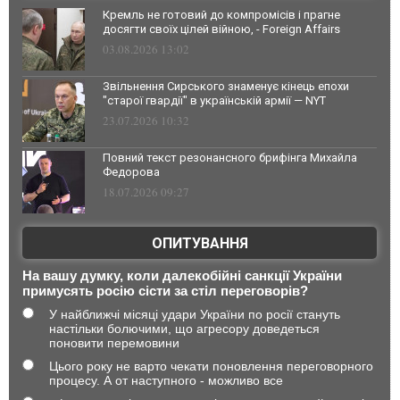
Кремль не готовий до компромісів і прагне
досягти своїх цілей війною, - Foreign Affairs
03.08.2026 13:02
Звільнення Сирського знаменує кінець епохи
"старої гвардії" в українській армії — NYT
23.07.2026 10:32
Повний текст резонансного брифінга Михайла
Федорова
18.07.2026 09:27
ОПИТУВАННЯ
На вашу думку, коли далекобійні санкції України
примусять росію сісти за стіл переговорів?
У найближчі місяці удари України по росії стануть
настільки болючими, що агресору доведеться
поновити перемовини
Цього року не варто чекати поновлення переговорного
процесу. А от наступного - можливо все