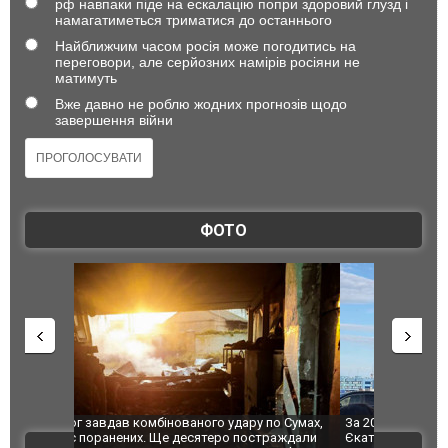
рф навпаки піде на ескалацію попри здоровий глузд і
намагатиметься триматися до останнього
Найближчим часом росія може погодитись на
переговори, але серйозних намірів росіяни не
матимуть
Вже давно не роблю жодних прогнозів щодо
завершення війни
ФОТО
по Сумах,
За 2000 кілометрів від кордону з Україною: в
"Мої іграш
траждали
Єкатеринбурзі після атаки дронів загорівся
суперкарів