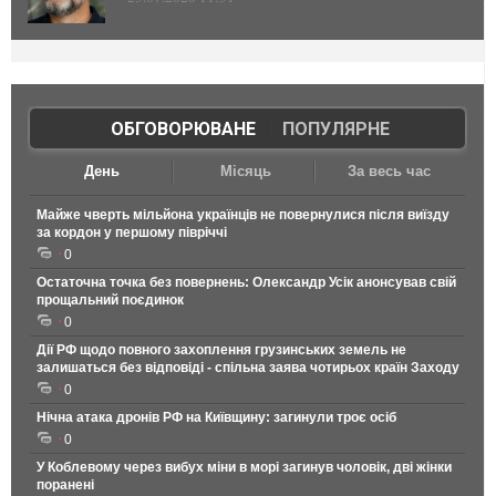
ОБГОВОРЮВАНЕ
|
ПОПУЛЯРНЕ
День
Місяць
За весь час
Майже чверть мільйона українців не повернулися після виїзду
за кордон у першому півріччі
0
Остаточна точка без повернень: Олександр Усік анонсував свій
прощальний поєдинок
0
Дії РФ щодо повного захоплення грузинських земель не
залишаться без відповіді - спільна заява чотирьох країн Заходу
0
Нічна атака дронів РФ на Київщину: загинули троє осіб
0
У Коблевому через вибух міни в морі загинув чоловік, дві жінки
поранені