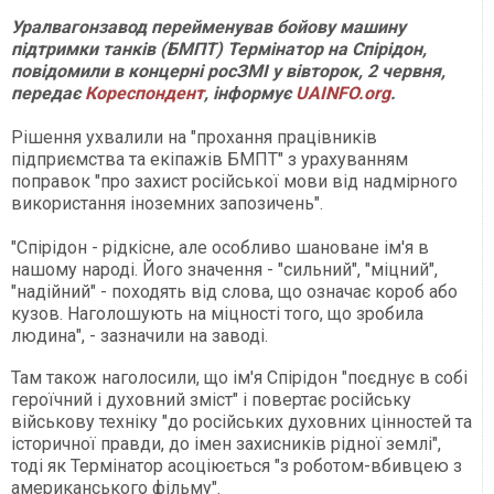
Уралвагонзавод перейменував бойову машину
підтримки танків (БМПТ) Термінатор на Спірідон,
повідомили в концерні росЗМІ у вівторок, 2 червня,
передає
Кореспондент
, інформує
UAINFO.org
.
Рішення ухвалили на "прохання працівників
підприємства та екіпажів БМПТ" з урахуванням
поправок "про захист російської мови від надмірного
використання іноземних запозичень".
"Спірідон - рідкісне, але особливо шановане ім'я в
нашому народі. Його значення - "сильний", "міцний",
"надійний" - походять від слова, що означає короб або
кузов. Наголошують на міцності того, що зробила
людина", - зазначили на заводі.
Там також наголосили, що ім'я Спірідон "поєднує в собі
героїчний і духовний зміст" і повертає російську
військову техніку "до російських духовних цінностей та
історичної правди, до імен захисників рідної землі",
тоді як Термінатор асоціюється "з роботом-вбивцею з
американського фільму".