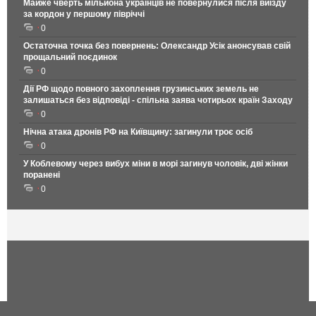
Майже чверть мільйона українців не повернулися після виїзду
за кордон у першому півріччі
0
Остаточна точка без повернень: Олександр Усік анонсував свій
прощальний поєдинок
0
Дії РФ щодо повного захоплення грузинських земель не
залишаться без відповіді - спільна заява чотирьох країн Заходу
0
Нічна атака дронів РФ на Київщину: загинули троє осіб
0
У Коблевому через вибух міни в морі загинув чоловік, дві жінки
поранені
0