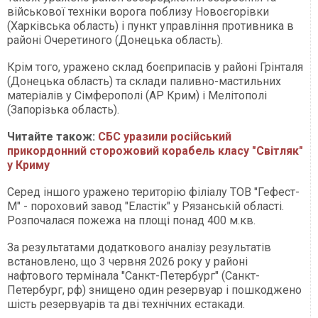
військової техніки ворога поблизу Новоєгорівки
(Харківська область) і пункт управління противника в
районі Очеретиного (Донецька область).
Крім того, уражено склад боєприпасів у районі Грінталя
(Донецька область) та склади паливно-мастильних
матеріалів у Сімферополі (АР Крим) і Мелітополі
(Запорізька область).
Читайте також:
СБС уразили російський
прикордонний сторожовий корабель класу "Світляк"
у Криму
Серед іншого уражено територію філіалу ТОВ "Гефест-
М" - пороховий завод "Еластік" у Рязанській області.
Розпочалася пожежа на площі понад 400 м.кв.
За результатами додаткового аналізу результатів
встановлено, що 3 червня 2026 року у районі
нафтового термінала "Санкт-Петербург" (Санкт-
Петербург, рф) знищено один резервуар і пошкоджено
шість резервуарів та дві технічних естакади.