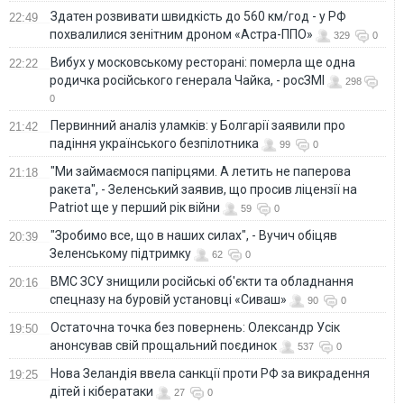
Здатен розвивати швидкість до 560 км/год - у РФ
22:49
похвалилися зенітним дроном «Астра-ППО»
329
0
Вибух у московському ресторані: померла ще одна
22:22
родичка російського генерала Чайка, - росЗМІ
298
0
Первинний аналіз уламків: у Болгарії заявили про
21:42
падіння українського безпілотника
99
0
"Ми займаємося папірцями. А летить не паперова
21:18
ракета", - Зеленський заявив, що просив ліцензії на
Patriot ще у перший рік війни
59
0
"Зробимо все, що в наших силах", - Вучич обіцяв
20:39
Зеленському підтримку
62
0
ВМС ЗСУ знищили російські об'єкти та обладнання
20:16
спецназу на буровій установці «Сиваш»
90
0
Остаточна точка без повернень: Олександр Усік
19:50
анонсував свій прощальний поєдинок
537
0
Нова Зеландія ввела санкції проти РФ за викрадення
19:25
дітей і кібератаки
27
0