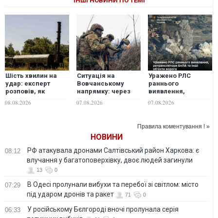
ІНШІ НОВИНИ ПО ТЕМІ
Шість хвилин на
Ситуація на
Уражено РЛС
удар: експерт
Вовчанському
раннього
розповів, як
напрямку: через
виявлення,
Україна може
брак сил росіяни
ретранслятори
08.08.2026
07.08.2026
07.08.2026
знищувати пускові
змінили тактику
БпЛА та інші
установки
дій, - військовий
об'єкти ворога,-
"Іскандерів"
Генштаб ЗСУ
Правила коментування ! »
НОВИНИ
РФ атакувала дронами Салтівський район Харкова: є
08:12
влучання у багатоповерхівку, двоє людей загинули
13
0
В Одесі пролунали вибухи та перебої зі світлом: місто
07:29
під ударом дронів та ракет
71
0
У російському Бєлгороді вночі пролунала серія
06:33