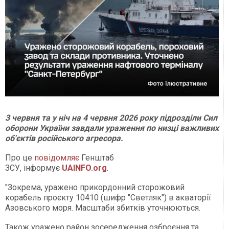
3 червня та у ніч на 4 червня 2026 року підрозділи Сил
оборони України завдали ураження по низці важливих
об'єктів російського агресора.
Про це
повідомляє
Генштаб
ЗСУ, інформує
UAINFO.org
.
"Зокрема, уражено прикордонний сторожовий
корабель проєкту 10410 (шифр "Светляк") в акваторії
Азовського моря. Масштаби збитків уточнюються.
Також уражено район зосередження озброєння та