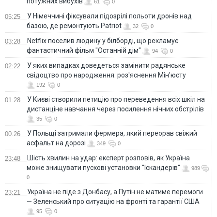
потужних вибухів
61
0
У Німеччині фіксували підозрілі польоти дронів над
05:25
базою, де ремонтують Patriot
32
0
Netflix поселив людину у білборді, що рекламує
03:28
фантастичний фільм "Останній дім"
94
0
У яких випадках доведеться замінити радянське
02:22
свідоцтво про народження: роз'яснення Мін'юсту
192
0
У Києві створили петицію про переведення всіх шкіл на
01:28
дистанціне навчання через посилення нічних обстрілів
35
0
У Польщі затримали фермера, який переорав свіжий
00:26
асфальт на дорозі
349
0
Шість хвилин на удар: експерт розповів, як Україна
23:48
може знищувати пускові установки "Іскандерів"
989
0
Україна не піде з Донбасу, а Путін не матиме перемоги
23:21
— Зеленський про ситуацію на фронті та гарантії США
95
0