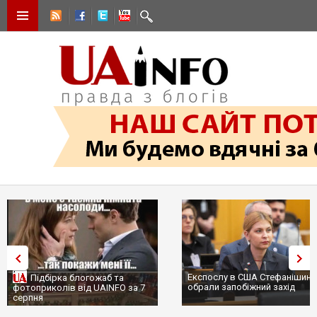
Експослу в США Стефанішині
Підбірка блогожаб та
обрали запобіжний захід
фотоприколів від UAINFO за 7
серпня