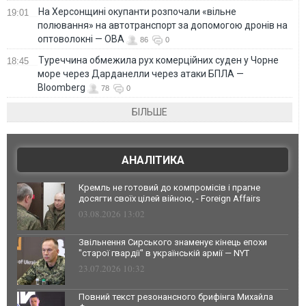
На Херсонщині окупанти розпочали «вільне
19:01
полювання» на автотранспорт за допомогою дронів на
оптоволокні — ОВА
86
0
Туреччина обмежила рух комерційних суден у Чорне
18:45
море через Дарданелли через атаки БПЛА —
Bloomberg
78
0
БІЛЬШЕ
АНАЛІТИКА
Кремль не готовий до компромісів і прагне
досягти своїх цілей війною, - Foreign Affairs
03.08.2026 13:02
Звільнення Сирського знаменує кінець епохи
"старої гвардії" в українській армії — NYT
23.07.2026 10:32
Повний текст резонансного брифінга Михайла