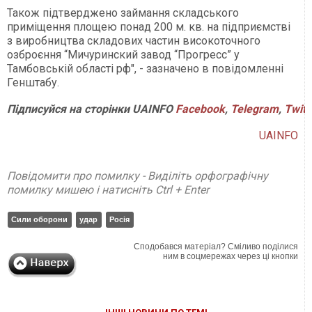
Також підтверджено займання складського
приміщення площею понад 200 м. кв. на підприємстві
з виробництва складових частин високоточного
озброєння “Мичуринский завод “Прогресс” у
Тамбовській області рф", - зазначено в повідомленні
Генштабу.
Підписуйся
на
сторінки
UAINFO
Facebook
,
Telegram
,
Twitt
UAINFO
Повідомити про помилку - Виділіть орфографічну
помилку мишею і натисніть Ctrl + Enter
Сили оборони
удар
Росія
Сподобався матеріал? Сміливо поділися
ним в соцмережах через ці кнопки