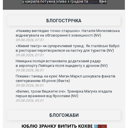
дом та
Вже вивели на тести: Ferrari готує оновлення
Вийшов тре
позашляховика Purosangue. ВІДЕО
фільму "Аф
БЛОГОСТРІЧКА
«Наживу виглядаю точно старшою». Наталія Могилевська
відреагувала на обговорення її зовнішності (NV)
09.08.2026, 07:31
«Живий театр» чи суперечливий тренд:. Як італійські бабусі
в ресторані перетворилися на пастку для туристів (NV)
09.08.2026, 07:01
Німецька поліція встановила додатковий радар
в аеропорту Лейпцига після інциденту з дроном (NV)
09.08.2026, 06:31
Піжама і танець на кухні: Меган Маркл шокувала фанатів
святкуванням 45-річчя (Факти)
09.08.2026, 06:01
«Великі, трохи бешкетні очі». Тренерка Магучіх згадала
перше враження від Ярослави (NV)
09.08.2026, 05:31
БЛОГОЖАБИ