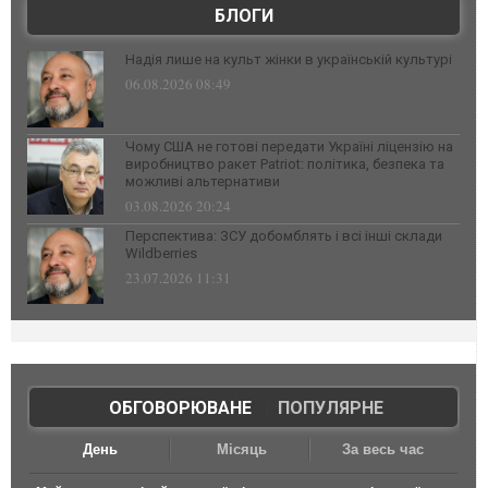
БЛОГИ
Надія лише на культ жінки в українській культурі
06.08.2026 08:49
Чому США не готові передати Україні ліцензію на
виробництво ракет Patriot: політика, безпека та
можливі альтернативи
03.08.2026 20:24
Перспектива: ЗСУ добомблять і всі інші склади
Wildberries
23.07.2026 11:31
ОБГОВОРЮВАНЕ
|
ПОПУЛЯРНЕ
День
Місяць
За весь час