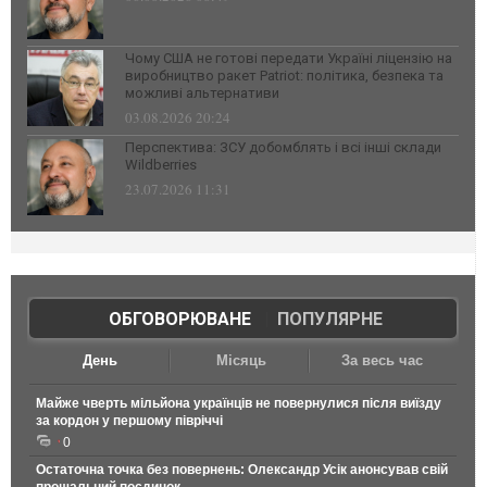
Чому США не готові передати Україні ліцензію на
виробництво ракет Patriot: політика, безпека та
можливі альтернативи
03.08.2026 20:24
Перспектива: ЗСУ добомблять і всі інші склади
Wildberries
23.07.2026 11:31
ОБГОВОРЮВАНЕ
|
ПОПУЛЯРНЕ
День
Місяць
За весь час
Майже чверть мільйона українців не повернулися після виїзду
за кордон у першому півріччі
0
Остаточна точка без повернень: Олександр Усік анонсував свій