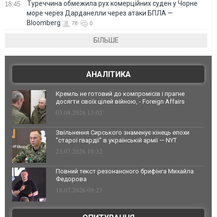
Туреччина обмежила рух комерційних суден у Чорне
18:45
море через Дарданелли через атаки БПЛА —
Bloomberg
78
0
БІЛЬШЕ
АНАЛІТИКА
Кремль не готовий до компромісів і прагне
досягти своїх цілей війною, - Foreign Affairs
03.08.2026 13:02
Звільнення Сирського знаменує кінець епохи
"старої гвардії" в українській армії — NYT
23.07.2026 10:32
Повний текст резонансного брифінга Михайла
Федорова
18.07.2026 09:27