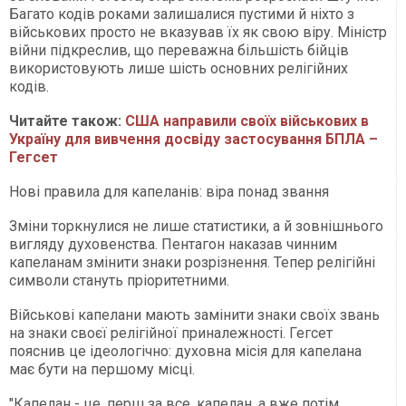
Багато кодів роками залишалися пустими й ніхто з
військових просто не вказував їх як свою віру. Міністр
війни підкреслив, що переважна більшість бійців
використовують лише шість основних релігійних
кодів.
Читайте також:
США направили своїх військових в
Україну для вивчення досвіду застосування БПЛА –
Гегсет
Нові правила для капеланів: віра понад звання
Зміни торкнулися не лише статистики, а й зовнішнього
вигляду духовенства. Пентагон наказав чинним
капеланам змінити знаки розрізнення. Тепер релігійні
символи стануть пріоритетними.
Військові капелани мають замінити знаки своїх звань
на знаки своєї релігійної приналежності. Гегсет
пояснив це ідеологічно: духовна місія для капелана
має бути на першому місці.
"Капелан - це, перш за все, капелан, а вже потім