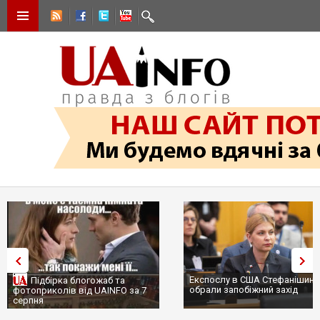
Експослу в США Стефанішині
Підбірка блогожаб та
обрали запобіжний захід
фотоприколів від UAINFO за 7
серпня