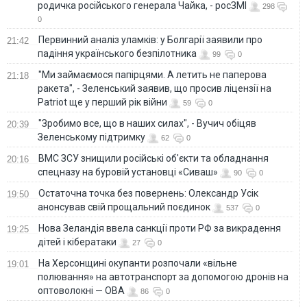
родичка російського генерала Чайка, - росЗМІ
298
0
Первинний аналіз уламків: у Болгарії заявили про
21:42
падіння українського безпілотника
99
0
"Ми займаємося папірцями. А летить не паперова
21:18
ракета", - Зеленський заявив, що просив ліцензії на
Patriot ще у перший рік війни
59
0
"Зробимо все, що в наших силах", - Вучич обіцяв
20:39
Зеленському підтримку
62
0
ВМС ЗСУ знищили російські об'єкти та обладнання
20:16
спецназу на буровій установці «Сиваш»
90
0
Остаточна точка без повернень: Олександр Усік
19:50
анонсував свій прощальний поєдинок
537
0
Нова Зеландія ввела санкції проти РФ за викрадення
19:25
дітей і кібератаки
27
0
На Херсонщині окупанти розпочали «вільне
19:01
полювання» на автотранспорт за допомогою дронів на
оптоволокні — ОВА
86
0