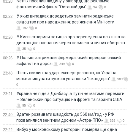
Netflix поселив людину у білборді, що рекламує
03:28
фантастичний фільм "Останній дім"
94
0
У яких випадках доведеться замінити радянське
02:22
свідоцтво про народження: роз'яснення Мін'юсту
192
0
У Києві створили петицію про переведення всіх шкіл на
01:28
дистанціне навчання через посилення нічних обстрілів
35
0
У Польщі затримали фермера, який переорав свіжий
00:26
асфальт на дорозі
349
0
Шість хвилин на удар: експерт розповів, як Україна
23:48
може знищувати пускові установки "Іскандерів"
989
0
Україна не піде з Донбасу, а Путін не матиме перемоги
23:21
— Зеленський про ситуацію на фронті та гарантії США
95
0
Здатен розвивати швидкість до 560 км/год - у РФ
22:49
похвалилися зенітним дроном «Астра-ППО»
329
0
Вибух у московському ресторані: померла ще одна
22:22