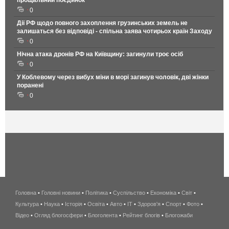
прощальний поєдинок
0
Дії РФ щодо повного захоплення грузинських земель не
залишаться без відповіді - спільна заява чотирьох країн Заходу
0
Нічна атака дронів РФ на Київщину: загинули троє осіб
0
У Коблевому через вибух міни в морі загинув чоловік, дві жінки
поранені
0
Головна
•
Головні новини
•
Політика
•
Суспільство
•
Економіка
беспроводной
•
Світ
•
Культура
•
Наука
•
Історія
•
Освіта
•
Авто
•
IT
•
Здоров'я
интернет
•
Спорт
•
Фото
•
Відео
•
Огляд блогосфери
•
Блоголента
•
Рейтинг блогів
киев
•
Блогожаби
и