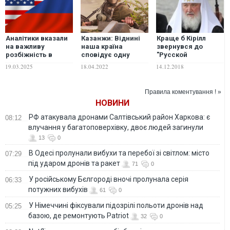
Аналітики вказали
Казанжи: Віднині
Краще б Кірілл
на важливу
наша країна
звернувся до
розбіжність в
сповідує одну
"Русской
релізах РФ і США
релігію
православной
19.03.2025
18.04.2022
14.12.2018
щодо ідеї про
армии", щоб вони
припинення атак
повернулися
додому й там
Правила коментування ! »
молилися, а не тут
НОВИНИ
воювали –
журналіст
РФ атакувала дронами Салтівський район Харкова: є
08:12
влучання у багатоповерхівку, двоє людей загинули
13
0
В Одесі пролунали вибухи та перебої зі світлом: місто
07:29
під ударом дронів та ракет
71
0
У російському Бєлгороді вночі пролунала серія
06:33
потужних вибухів
61
0
У Німеччині фіксували підозрілі польоти дронів над
05:25
базою, де ремонтують Patriot
32
0