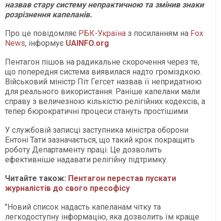
назвав стару систему непрактичною та змінив знаки
розрізнення капеланів.
Про це повідомляє
РБК-Україна
з посиланням на
Fox
News
, інформує
UAINFO
.org
Пентагон пішов на радикальне скорочення через те,
що попередня система виявилася надто громіздкою.
Військовий міністр Піт Гегсет назвав її непридатною
для реального використання. Раніше капелани мали
справу з величезною кількістю релігійних кодексів, а
тепер бюрократичні процеси стануть простішими.
У службовій записці заступника міністра оборони
Ентоні Тати зазначається, що такий крок покращить
роботу Департаменту праці. Це дозволить
ефективніше надавати релігійну підтримку.
Читайте також:
Пентагон перестав пускати
журналістів до свого пресофісу
"Новий список надасть капеланам чітку та
легкодоступну інформацію, яка дозволить їм краще