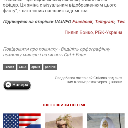
офіцер. Ця зміна є візуальним відображенням цього
факту", - наголосив очільник відомства.
Підписуйся на сторінки UAINFO
Facebook
,
Telegram
,
Twitt
Пилип Бойко, РБК-Україна
Повідомити про помилку - Виділіть орфографічну
помилку мишею і натисніть Ctrl + Enter
Гегсет
США
армія
релігія
Сподобався матеріал? Сміливо поділися
ним в соцмережах через ці кнопки
ІНШІ НОВИНИ ПО ТЕМІ