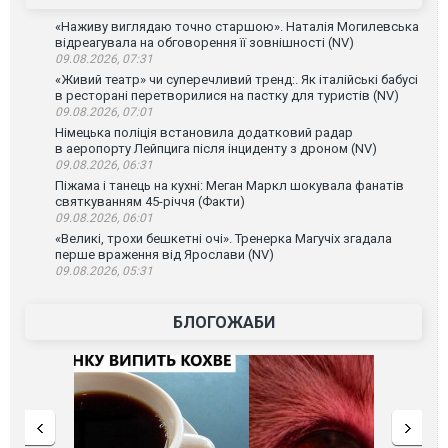
«Наживу виглядаю точно старшою». Наталія Могилевська
відреагувала на обговорення її зовнішності (NV)
09.08.2026, 07:31
«Живий театр» чи суперечливий тренд:. Як італійські бабусі
в ресторані перетворилися на пастку для туристів (NV)
09.08.2026, 07:01
Німецька поліція встановила додатковий радар
в аеропорту Лейпцига після інциденту з дроном (NV)
09.08.2026, 06:31
Піжама і танець на кухні: Меган Маркл шокувала фанатів
святкуванням 45-річчя (Факти)
09.08.2026, 06:01
«Великі, трохи бешкетні очі». Тренерка Магучіх згадала
перше враження від Ярослави (NV)
09.08.2026, 05:31
БЛОГОЖАБИ