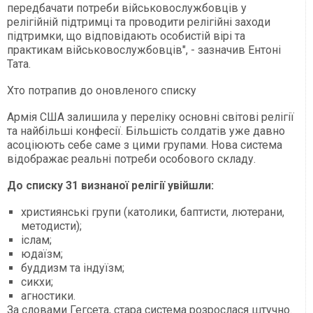
передбачати потреби військовослужбовців у
релігійній підтримці та проводити релігійні заходи
підтримки, що відповідають особистій вірі та
практикам військовослужбовців", - зазначив Ентоні
Тата.
Хто потрапив до оновленого списку
Армія США залишила у переліку основні світові релігії
та найбільші конфесії. Більшість солдатів уже давно
асоціюють себе саме з цими групами. Нова система
відображає реальні потреби особового складу.
До списку 31 визнаної релігії увійшли:
християнські групи (католики, баптисти, лютерани,
методисти);
іслам;
юдаїзм;
буддизм та індуїзм;
сикхи;
агностики.
За словами Гегсета, стара система розрослася штучно.