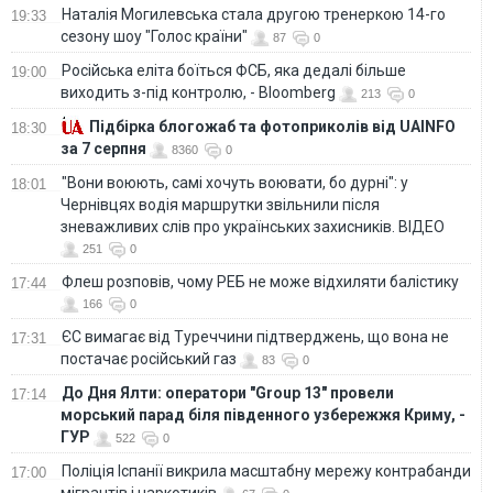
Наталія Могилевська стала другою тренеркою 14-го
19:33
сезону шоу "Голос країни"
87
0
Російська еліта боїться ФСБ, яка дедалі більше
19:00
виходить з-під контролю, - Bloomberg
213
0
Підбірка блогожаб та фотоприколів від UAINFO
18:30
за 7 серпня
8360
0
"Вони воюють, самі хочуть воювати, бо дурні": у
18:01
Чернівцях водія маршрутки звільнили після
зневажливих слів про українських захисників. ВІДЕО
251
0
Флеш розповів, чому РЕБ не може відхиляти балістику
17:44
166
0
ЄС вимагає від Туреччини підтверджень, що вона не
17:31
постачає російський газ
83
0
До Дня Ялти: оператори "Group 13" провели
17:14
морський парад біля південного узбережжя Криму, -
ГУР
522
0
Поліція Іспанії викрила масштабну мережу контрабанди
17:00