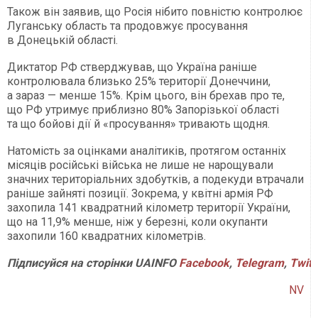
Також він заявив, що Росія нібито повністю контролює
Луганську область та продовжує просування
в Донецькій області.
Диктатор РФ стверджував, що Україна раніше
контролювала близько 25% території Донеччини,
а зараз — менше 15%. Крім цього, він брехав про те,
що РФ утримує приблизно 80% Запорізької області
та що бойові дії й «просування» тривають щодня.
Натомість за оцінками аналітиків, протягом останніх
місяців російські війська не лише не нарощували
значних територіальних здобутків, а подекуди втрачали
раніше зайняті позиції. Зокрема, у квітні армія РФ
захопила 141 квадратний кілометр території України,
що на 11,9% менше, ніж у березні, коли окупанти
захопили 160 квадратних кілометрів.
Підписуйся
на
сторінки
UAINFO
Facebook
,
Telegram
,
Twitt
NV