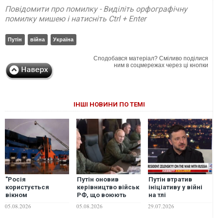
Повідомити про помилку - Виділіть орфографічну
помилку мишею і натисніть Ctrl + Enter
Путін
війна
Україна
Сподобався матеріал? Сміливо поділися
ним в соцмережах через ці кнопки
ІНШІ НОВИНИ ПО ТЕМІ
"Росія
Путін оновив
Путін втратив
користується
керівництво військ
ініціативу у війні
вікном
РФ, що воюють
на тлі
можливостей", -
проти України
технологічних змін
05.08.2026
05.08.2026
29.07.2026
Майкл Кларк
в Україні –