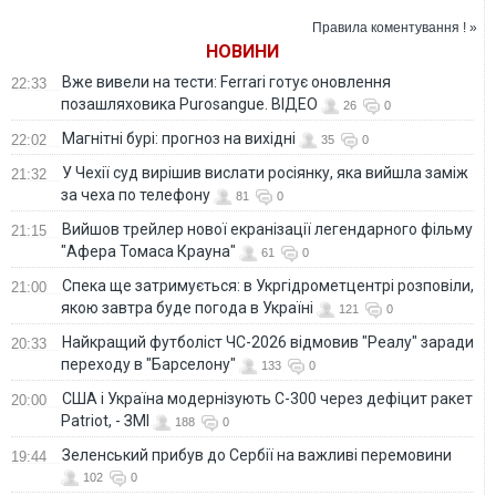
заявив про
Зеленський
критичний дефіцит
Правила коментування ! »
протибалістичних
НОВИНИ
ракет в Україні
Вже вивели на тести: Ferrari готує оновлення
22:33
позашляховика Purosangue. ВІДЕО
26
0
Магнітні бурі: прогноз на вихідні
22:02
35
0
У Чехії суд вирішив вислати росіянку, яка вийшла заміж
21:32
за чеха по телефону
81
0
Вийшов трейлер нової екранізації легендарного фільму
21:15
"Афера Томаса Крауна"
61
0
Спека ще затримується: в Укргідрометцентрі розповіли,
21:00
якою завтра буде погода в Україні
121
0
Найкращий футболіст ЧС-2026 відмовив "Реалу" заради
20:33
переходу в "Барселону"
133
0
США і Україна модернізують С-300 через дефіцит ракет
20:00
Patriot, - ЗМІ
188
0
Зеленський прибув до Сербії на важливі перемовини
19:44
102
0