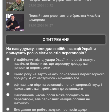
23.07.2026 10:32
Повний текст резонансного брифінга Михайла
Федорова
18.07.2026 09:27
ОПИТУВАННЯ
На вашу думку, коли далекобійні санкції України
примусять росію сісти за стіл переговорів?
У найближчі місяці удари України по росії стануть
настільки болючими, що агресору доведеться
поновити перемовини
Цього року не варто чекати поновлення переговорного
процесу. А от наступного - можливо все
рф навпаки піде на ескалацію попри здоровий глузд і
намагатиметься триматися до останнього
Найближчим часом росія може погодитись на
переговори, але серйозних намірів росіяни не
матимуть
Вже давно не роблю жодних прогнозів щодо