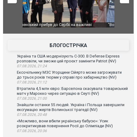
ливі
"Вони воюють, самі хочуть воювати, бо дурні": у
В окупован
Чернівцях водія маршрутки звільнили після
порт: над 
зневажливих слів про українських захисників.
ВІДЕО
ВІДЕО
БЛОГОСТРІЧКА
Україна та США модернізують С-300. В Defense Express
розповіли, чи зможе цей проєкт замінити Patriot (NV)
07.08.2026, 21:24
Ексочільнику МЗС Угорщини Сійярто може загрожувати
до трьох років тюрми у справі про хабарництво (NV)
07.08.2026, 21:12
Втратила 4,5 млн євро: Барселона скасувала товариський
матч у Марокко через ситуацію в Сеуті (NV)
07.08.2026, 21:00
Знайшли останки 55 людей. Україна і Польща завершили
ексгумацію жертв Волинської трагедії (NV)
07.08.2026, 20:48
«Можливо, вони вбили українську бабусю»: Усик
розкритикував повернення Росії до Олімпіади (NV)
07.08.2026, 20:36