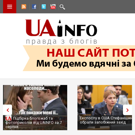
Експослу в США Стефанішині
Підбірка блогожаб та
обрали запобіжний захід
фотоприколів від UAINFO за 7
серпня