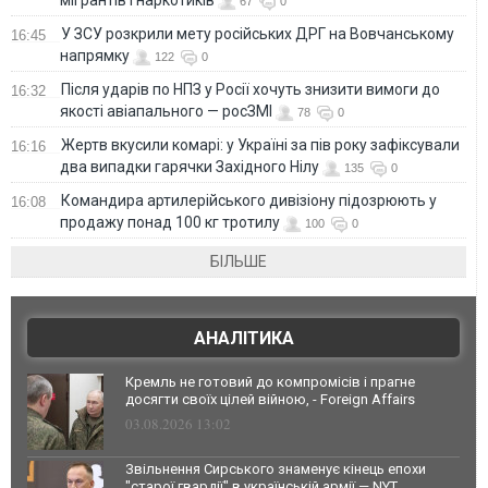
мігрантів і наркотиків
67
0
У ЗСУ розкрили мету російських ДРГ на Вовчанському
16:45
напрямку
122
0
Після ударів по НПЗ у Росії хочуть знизити вимоги до
16:32
якості авіапального — росЗМІ
78
0
Жертв вкусили комарі: у Україні за пів року зафіксували
16:16
два випадки гарячки Західного Нілу
135
0
Командира артилерійського дивізіону підозрюють у
16:08
продажу понад 100 кг тротилу
100
0
БІЛЬШЕ
АНАЛІТИКА
Кремль не готовий до компромісів і прагне
досягти своїх цілей війною, - Foreign Affairs
03.08.2026 13:02
Звільнення Сирського знаменує кінець епохи
"старої гвардії" в українській армії — NYT