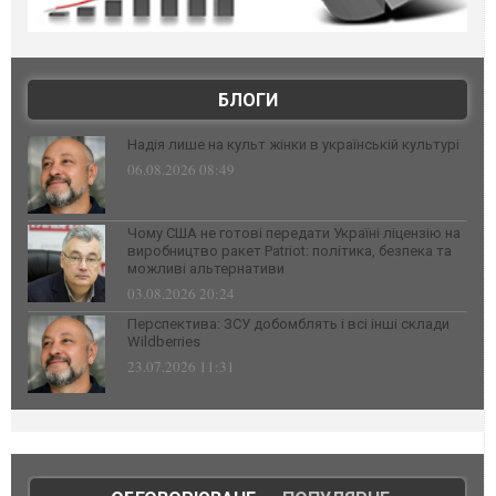
БЛОГИ
Надія лише на культ жінки в українській культурі
06.08.2026 08:49
Чому США не готові передати Україні ліцензію на
виробництво ракет Patriot: політика, безпека та
можливі альтернативи
03.08.2026 20:24
Перспектива: ЗСУ добомблять і всі інші склади
Wildberries
23.07.2026 11:31