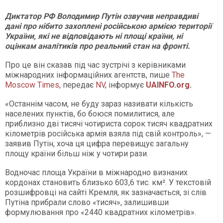
Диктатор РФ Володимир Путін озвучив неправдиві
дані про нібито захоплені російською армією території
України, які не відповідають ні площі країни, ні
оцінкам аналітиків про реальний стан на фронті.
Про це він сказав під час зустрічі з керівниками
міжнародних інформаційних агентств, пише
The
Moscow Times
, передає
NV
, інформує
UAINFO.org
.
«Останнім часом, не буду зараз називати кількість
населених пунктів, бо боюся помилитися, але
приблизно дві тисячі чотириста сорок тисяч квадратних
кілометрів російська армія взяла під свій контроль», —
заявив Путін, хоча ця цифра перевищує загальну
площу країни більш ніж у чотири рази.
Водночас площа України в міжнародно визнаних
кордонах становить близько 603,6 тис. км². У текстовій
розшифровці на сайті Кремля, як зазначається, зі слів
Путіна прибрали слово «тисяч», залишивши
формулювання про «2440 квадратних кілометрів».