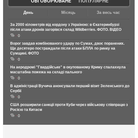
ОБГОВОРЮВАНЕ
|
ПОПУЛЯРНЕ
День
Місяць
За весь час
За 2000 кілометрів від кордону з Україною: в Єкатеринбурзі
після атаки дронів загорівся склад Wildberries. ФОТО. ВІДЕО
0
Ворог завдав комбінованого удару по Сумах, двоє поранених.
Ще десятеро постраждали після атаки БПЛА по ринку на
Сумщині. ФОТО
0
На аеродромі "Гвардійське" в окупованому Криму спалахнула
масштабна пожежа на складі пального
0
В адміністрації Вучича анонсували перший візит Зеленського до
Сербії
0
США розширили санкції проти Куби через військову співпрацю з
Росією та Китаєм
0