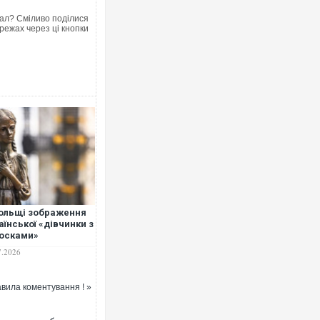
ал? Сміливо поділися
режах через ці кнопки
Росія атакувала Суми КАБами
торговельний центр, будинки, 
ФОТО
ольщі зображення
аїнської «дівчинки з
осками»
ористали для афіші
Топпосадовцю Повітряних Сил
7.2026
 геноцид поляків —
підозру
узеї Голодомору
реагували
вила коментування ! »