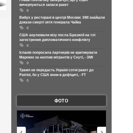
Глава Пентагону заперечує, що у США
вичерпуються запаси ракет
0
Вибух у ресторані в центрі Москви: ЗМІ знайшли
докази смерті зятя генерала Чайка
0
США анулювали візу посла Бразилії на тлі
загострення дипломатичного конфлікту
0
Іспанія попросила партнерів не критикувати
Марокко за наплив мігрантів у Сеуті, - ЗМІ
0
Трамп не передасть Україні сотні ракет до
Patriot, бо у США вони в дефіциті, - FT
0
ФОТО