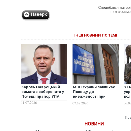
Сподобався матері
ним в соцме
ІНШІ НОВИНИ ПО ТЕМІ
Кароль Навроцький
МЗС України закликає
У П
вимагає заборонити у
Польщу до
укр
Польщі прапор УПА
виваженості при
кол
розгляді
вик
11.07.2026
07.07.2026
06.0
законопроєкту про
про
"пропаганду ідеології
у М
ОУН-УПА"
від
Пра
НОВИНИ