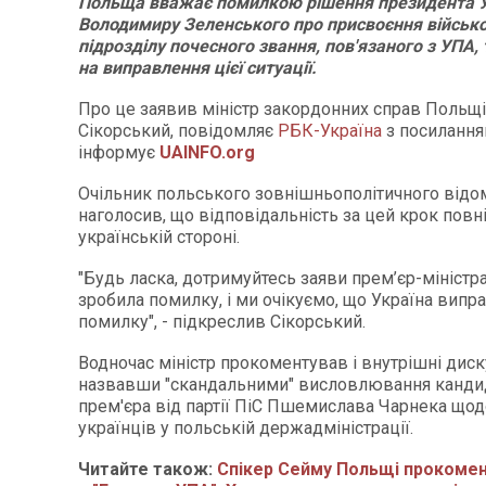
Польща вважає помилкою рішення президента У
Володимиру Зеленського про присвоєння військ
підрозділу почесного звання, пов'язаного з УПА,
на виправлення цієї ситуації.
Про це заявив міністр закордонних справ Польщ
Сікорський, повідомляє
РБК-Україна
з посиланн
інформує
UAINFO.org
Очільник польського зовнішньополітичного відо
наголосив, що відповідальність за цей крок повн
українській стороні.
"Будь ласка, дотримуйтесь заяви прем’єр-міністра
зробила помилку, і ми очікуємо, що Україна випр
помилку", - підкреслив Сікорський.
Водночас міністр прокоментував і внутрішні диску
назвавши "скандальними" висловлювання кандид
прем'єра від партії ПіС Пшемислава Чарнека щодо
українців у польській держадміністрації.
Читайте також:
Спікер Сейму Польщі прокомен