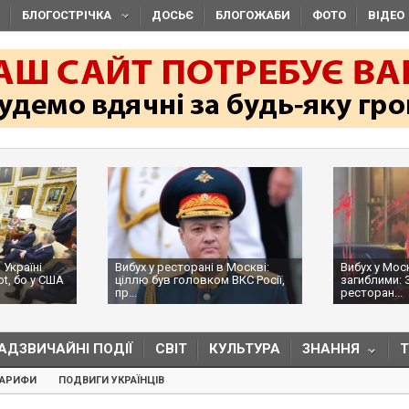
БЛОГОСТРІЧКА
ДОСЬЄ
БЛОГОЖАБИ
ФОТО
ВІДЕО
 Україні
Вибух у ресторані в Москві:
Вибух у Мос
ot, бо у США
ціллю був головком ВКС Росії,
загиблими: 
пр...
ресторан...
АДЗВИЧАЙНІ ПОДІЇ
СВІТ
КУЛЬТУРА
ЗНАННЯ
ТАРИФИ
ПОДВИГИ УКРАЇНЦІВ