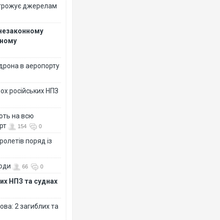
огрожує джерелам
 незаконному
рному
дрона в аеропорту
ох російських НПЗ
ють на всю
рт
154
0
ролетів поряд із
води
66
0
их НПЗ та суднах
ова: 2 загиблих та