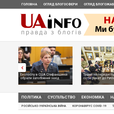
ГОЛОВНА
ОГЛЯД БЛОГОСФЕРИ
ОГЛЯД БЛОГОЖАБ
Експослу в США Стефанішиній
Трамп не передасть
обрали запобіжний захід
сотні ракет до Patri
...
ПОЛІТИКА
СУСПІЛЬСТВО
ЕКОНОМІКА
Н
РОСІЙСЬКО-УКРАЇНСЬКА ВІЙНА
КОРОНАВІРУС COVID-19