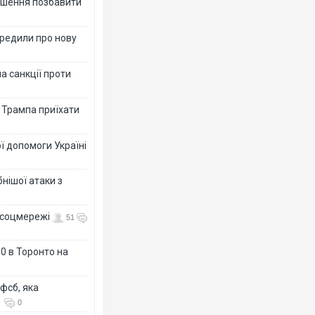
рішення позбавити
ередили про нову
а санкції проти
в Трампа приїхати
ї допомоги Україні
нішої атаки з
- соцмережі
51
0 в Торонто на
фсб, яка
0