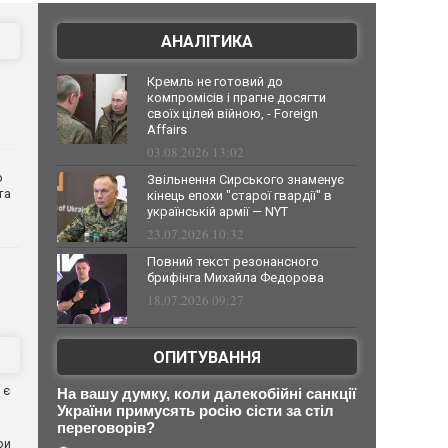
АНАЛІТИКА
Кремль не готовий до
компромісів і прагне досягти
своїх цілей війною, - Foreign
Affairs
03.08.2026 13:02
о
Звільнення Сирського знаменує
та
кінець епохи "старої гвардії" в
українській армії — NYT
23.07.2026 10:32
Повний текст резонансного
брифінга Михайла Федорова
18.07.2026 09:27
ОПИТУВАННЯ
 є
На вашу думку, коли далекобійні санкції
України примусять росію сісти за стіл
переговорів?
ри