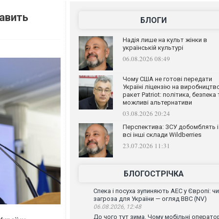
равить
БЛОГИ
Надія лише на культ жінки в
українській культурі
06.08.2026 08:49
Чому США не готові передати
Україні ліцензію на виробництв
ракет Patriot: політика, безпека 
можливі альтернативи
03.08.2026 20:24
Перспектива: ЗСУ добомблять і
всі інші склади Wildberries
23.07.2026 11:31
БЛОГОСТРІЧКА
Спека і посуха зупиняють АЕС у Європі: чи
загроза для України — огляд ВВС (NV)
06.08.2026, 12:48
До чого тут зима. Чому мобільні операто