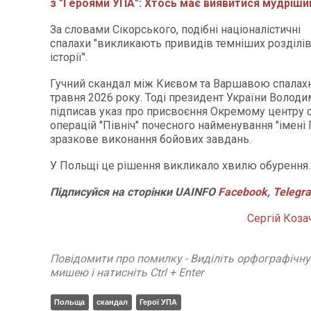
з "Героями УПА": Хтось має виявитися мудріш
За словами Сікорського, подібні націоналістичні
спалахи "викликають привидів темніших розділів
історії".
Гучний скандал між Києвом та Варшавою спалахн
травня 2026 року. Тоді президент України Волод
підписав указ про присвоєння Окремому центру 
операцій "Північ" почесного найменування "імені 
зразкове виконання бойових завдань.
У Польщі це рішення викликало хвилю обурення.
Підписуйся
на
сторінки
UAINFO
Facebook
,
Telegr
Сергій Коза
Повідомити про помилку - Виділіть орфографічн
мишею і натисніть Ctrl + Enter
Польща
скандал
Герої УПА