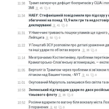
Трамп заперечує дефіцит боєприпасів у США і п
11:38
ЗМІ
45
0
НАБУ: Стефанішиній повідомили про підозру у
11:34
збагаченні на понад 13,9 млн грн та недостові
декларуванні
41
0
У Німеччині тривають пошуки уламків ще одного 
11:31
Лейпцига
50
0
У Генштабі ЗСУ розповіли про деталі ураження дв
11:22
та інші удари по об'єктах ворога
38
0
Ми втрачаємо Костянтинівку, проблеми перетіка
11:14
Краматорсько-Слов'янську агломерацію, — експе
Вертоліт із Трампом через проблеми зі зв'язком п
11:05
літаком над Вашингтоном, - NYT
61
0
Окупований Маріуполь залишився без світла та 
11:01
Зеленський підтвердив удари по двох російськ
10:58
тіньового флоту
38
0
Росіяни вдарили по вагону біля вокзалу міста Лоз
10:52
3 поранених
62
0