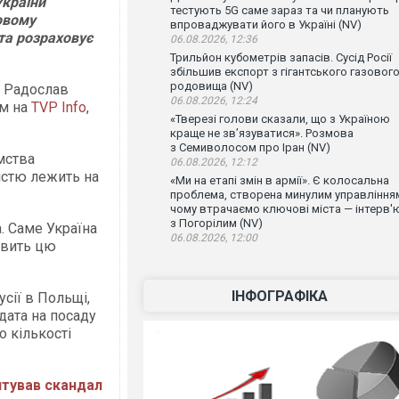
країни
тестують 5G саме зараз та чи планують
овому
впроваджувати його в Україні (NV)
 та розраховує
06.08.2026, 12:36
Трильйон кубометрів запасів. Сусід Росії
збільшив експорт з гігантського газовог
родовища (NV)
і Радослав
06.08.2026, 12:24
ям на
TVP Info
,
«Тверезі голови сказали, що з Україною
краще не зв’язуватися». Розмова
з Семиволосом про Іран (NV)
мства
06.08.2026, 12:12
істю лежить на
«Ми на етапі змін в армії». Є колосальна
проблема, створена минулим управління
чому втрачаємо ключові міста — інтерв'
з Погорілим (NV)
. Саме Україна
06.08.2026, 12:00
авить цю
ІНФОГРАФІКА
сії в Польщі,
ата на посаду
 кількості
тував скандал