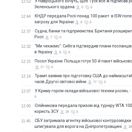
У Навроцького хочуть, щоб Туск все ж підписав 
12:53
Зеленського ордена
0
0
КНДР передала Росії понад 100 ракет: в ISW поп
12:44
загрозу для України
8
0
Судна, банки та підприємства: Британія розширил
12:37
Росії
7
0
"Ми чекаємо": Сибіга підтвердив плани посланці
12:32
в Україну
8
0
Посол України: Польща готує 50-й пакет військово
12:22
17
0
Трамп заявив про підготовку США до наймасштаб
12:14
часів Другої світової війни
77
0
У Криму горіли склади військової техніки росіян, 
12:07
0
Олійникова передала призові від турніру WTA 100
12:00
користь ЗСУ
29
0
СБУ затримала агентку військової контррозвідки 
11:46
шпигувала для ворога на Дніпропетровщині
38