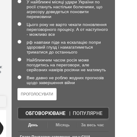
У найближчі місяці удари України по
росії стануть настільки болючими, що
агресору доведеться поновити
перемовини
Цього року не варто чекати поновлення
о
переговорного процесу. А от наступного
- можливо все
рф навпаки піде на ескалацію попри
здоровий глузд і намагатиметься
триматися до останнього
Найближчим часом росія може
погодитись на переговори, але
м:
серйозних намірів росіяни не матимуть
ю
Вже давно не роблю жодних прогнозів
щодо завершення війни
ОБГОВОРЮВАНЕ
|
ПОПУЛЯРНЕ
День
Місяць
За весь час