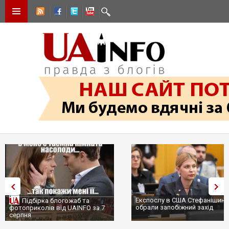
Експослу в США Стефанішині
Підбірка блогожаб та
обрали запобіжний захід
фотоприколів від UAINFO за 7
серпня