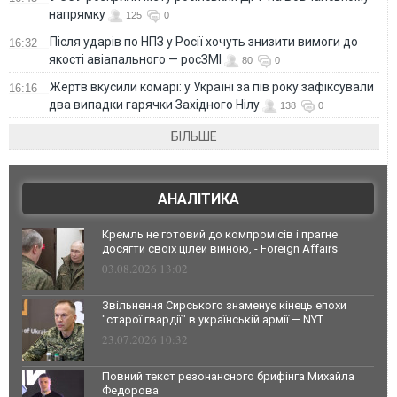
напрямку
125
0
Після ударів по НПЗ у Росії хочуть знизити вимоги до
16:32
якості авіапального — росЗМІ
80
0
Жертв вкусили комарі: у Україні за пів року зафіксували
16:16
два випадки гарячки Західного Нілу
138
0
БІЛЬШЕ
АНАЛІТИКА
Кремль не готовий до компромісів і прагне
досягти своїх цілей війною, - Foreign Affairs
03.08.2026 13:02
Звільнення Сирського знаменує кінець епохи
"старої гвардії" в українській армії — NYT
23.07.2026 10:32
Повний текст резонансного брифінга Михайла
Федорова