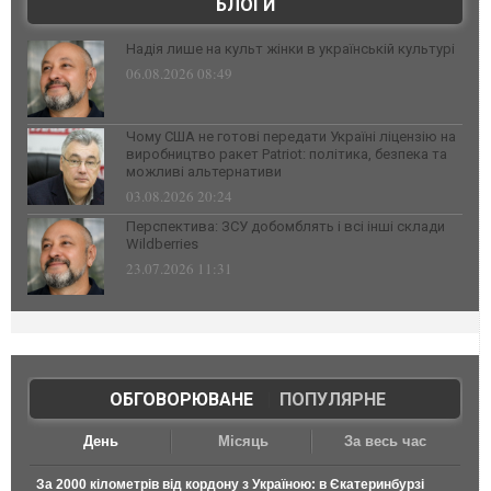
БЛОГИ
Надія лише на культ жінки в українській культурі
06.08.2026 08:49
Чому США не готові передати Україні ліцензію на
виробництво ракет Patriot: політика, безпека та
можливі альтернативи
03.08.2026 20:24
Перспектива: ЗСУ добомблять і всі інші склади
Wildberries
23.07.2026 11:31
ОБГОВОРЮВАНЕ
|
ПОПУЛЯРНЕ
День
Місяць
За весь час
За 2000 кілометрів від кордону з Україною: в Єкатеринбурзі