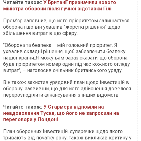
Читайте також:
У Британії призначили нового
міністра оборони після гучної відставки Гілі
Прем’єр запевнив, що його пріоритетом залишається
оборона і що він ухвалив "жорсткі рішення" щодо
збільшення витрат в цю сферу.
"Оборона та безпека – мій головний пріоритет. Я
ухвалив складні рішення, щоб забезпечити безпеку
нашої країни..Я можу вам зараз сказати, що оборона
буде пріоритетом номер один під час кожного огляду
витрат", – наголосив очільник британського уряду.
Він також захистив урядовий план щодо інвестицій в
оборону, заявивши, що для його здійснення довелося
перерозподілити фінансування з інших відомств.
Читайте також:
У Стармера відповіли на
невдоволення Туска, що його не запросили на
переговори у Лондоні
План оборонних інвестицій, суперечки щодо якого
тривають від початку року, також викликав критику у