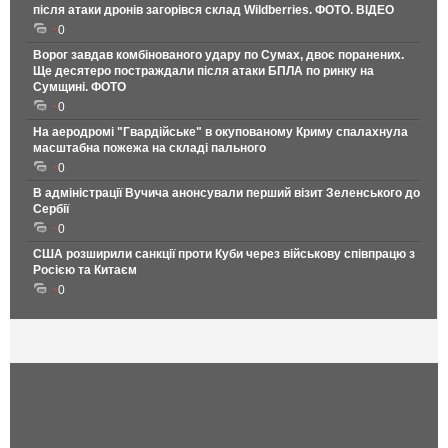
після атаки дронів загорівся склад Wildberries. ФОТО. ВІДЕО
0
Ворог завдав комбінованого удару по Сумах, двоє поранених.
Ще десятеро постраждали після атаки БПЛА по ринку на
Сумщині. ФОТО
0
На аеродромі "Гвардійське" в окупованому Криму спалахнула
масштабна пожежа на складі пального
0
В адміністрації Вучича анонсували перший візит Зеленського до
Сербії
0
США розширили санкції проти Куби через військову співпрацю з
Росією та Китаєм
0