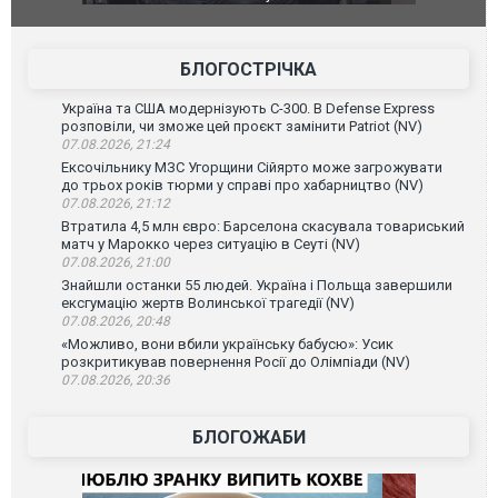
фільму "Афера Томаса Крауна"
перемовин
БЛОГОСТРІЧКА
Україна та США модернізують С-300. В Defense Express
розповіли, чи зможе цей проєкт замінити Patriot (NV)
07.08.2026, 21:24
Ексочільнику МЗС Угорщини Сійярто може загрожувати
до трьох років тюрми у справі про хабарництво (NV)
07.08.2026, 21:12
Втратила 4,5 млн євро: Барселона скасувала товариський
матч у Марокко через ситуацію в Сеуті (NV)
07.08.2026, 21:00
Знайшли останки 55 людей. Україна і Польща завершили
ексгумацію жертв Волинської трагедії (NV)
07.08.2026, 20:48
«Можливо, вони вбили українську бабусю»: Усик
розкритикував повернення Росії до Олімпіади (NV)
07.08.2026, 20:36
БЛОГОЖАБИ