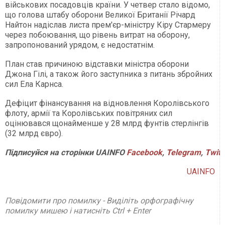
військових посадовців країни. У четвер стало відомо,
що голова штабу оборони Великої Британії Річард
Найтон надіслав листа прем'єр-міністру Кіру Стармеру
через побоювання, що рівень витрат на оборону,
запропонований урядом, є недостатнім.
План став причиною відставки міністра оборони
Джона Гілі, а також його заступника з питань збройних
сил Ела Карнса.
Дефіцит фінансування на відновлення Королівського
флоту, армії та Королівських повітряних сил
оцінювався щонайменше у 28 млрд фунтів стерлінгів
(32 млрд євро).
Підписуйся
на
сторінки
UAINFO
Facebook
,
Telegram
,
Twitt
UAINFO
Повідомити про помилку - Виділіть орфографічну
помилку мишею і натисніть Ctrl + Enter