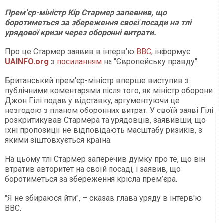
Прем’єр-міністр Кір Стармер запевнив, що
боротиметься за збереження своєї посади на тлі
урядової кризи через оборонні витрати.
Про це Стармер заявив в інтерв’ю
BBC
, інформує
UAINFO.org
з
посиланням
на "Європейську правду".
Британський прем’єр-міністр вперше виступив з
публічними коментарями після того, як міністр оборони
Джон Гілі подав у відставку, аргументуючи це
незгодою з планом оборонних витрат. У своїй заяві Гілі
розкритикував Стармера та урядовців, заявивши, що
їхні пропозиції не відповідають масштабу ризиків, з
якими зіштовхується країна.
На цьому тлі Стармер заперечив думку про те, що він
втратив авторитет на своїй посаді, і заявив, що
боротиметься за збереження крісла прем’єра.
"Я не збираюся йти", – сказав глава уряду в інтерв'ю
BBC.