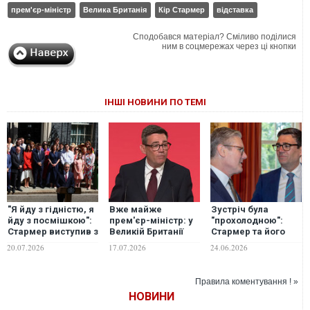
прем'єр-міністр
Велика Британія
Кір Стармер
відставка
Сподобався матеріал? Сміливо поділися
ним в соцмережах через ці кнопки
ІНШІ НОВИНИ ПО ТЕМІ
"Я йду з гідністю, я
Вже майже
Зустріч була
йду з посмішкою":
прем'єр-міністр: у
"прохолодною":
Стармер виступив з
Великій Британії
Стармер та його
останньою
новим лідером
ймовірний
20.07.2026
17.07.2026
24.06.2026
промовою на
Лейбористської
наступник Бернем
посаді прем’єр-
партії став Енді
обговорили
міністра
Бернем
передачу влади —
Правила коментування ! »
The Guardian
НОВИНИ