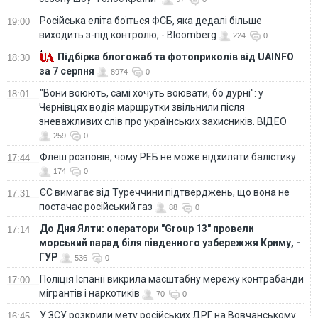
Російська еліта боїться ФСБ, яка дедалі більше
19:00
виходить з-під контролю, - Bloomberg
224
0
Підбірка блогожаб та фотоприколів від UAINFO
18:30
за 7 серпня
8974
0
"Вони воюють, самі хочуть воювати, бо дурні": у
18:01
Чернівцях водія маршрутки звільнили після
зневажливих слів про українських захисників. ВІДЕО
259
0
Флеш розповів, чому РЕБ не може відхиляти балістику
17:44
174
0
ЄС вимагає від Туреччини підтверджень, що вона не
17:31
постачає російський газ
88
0
До Дня Ялти: оператори "Group 13" провели
17:14
морський парад біля південного узбережжя Криму, -
ГУР
536
0
Поліція Іспанії викрила масштабну мережу контрабанди
17:00
мігрантів і наркотиків
70
0
У ЗСУ розкрили мету російських ДРГ на Вовчанському
16:45