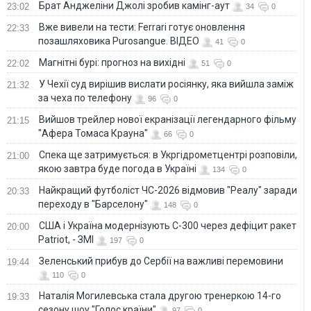
Брат Анджеліни Джолі зробив камінг-аут
23:02
34
0
Вже вивели на тести: Ferrari готує оновлення
22:33
позашляховика Purosangue. ВІДЕО
41
0
Магнітні бурі: прогноз на вихідні
22:02
51
0
У Чехії суд вирішив вислати росіянку, яка вийшла заміж
21:32
за чеха по телефону
96
0
Вийшов трейлер нової екранізації легендарного фільму
21:15
"Афера Томаса Крауна"
66
0
Спека ще затримується: в Укргідрометцентрі розповіли,
21:00
якою завтра буде погода в Україні
134
0
Найкращий футболіст ЧС-2026 відмовив "Реалу" заради
20:33
переходу в "Барселону"
148
0
США і Україна модернізують С-300 через дефіцит ракет
20:00
Patriot, - ЗМІ
197
0
Зеленський прибув до Сербії на важливі перемовини
19:44
110
0
Наталія Могилевська стала другою тренеркою 14-го
19:33
сезону шоу "Голос країни"
97
0