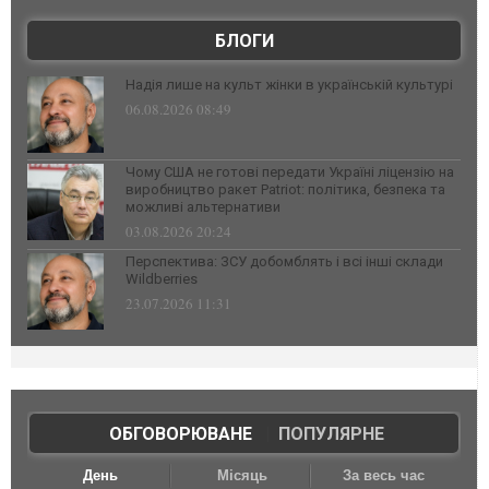
БЛОГИ
Надія лише на культ жінки в українській культурі
06.08.2026 08:49
Чому США не готові передати Україні ліцензію на
виробництво ракет Patriot: політика, безпека та
можливі альтернативи
03.08.2026 20:24
Перспектива: ЗСУ добомблять і всі інші склади
Wildberries
23.07.2026 11:31
ОБГОВОРЮВАНЕ
|
ПОПУЛЯРНЕ
День
Місяць
За весь час