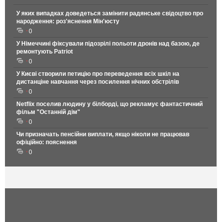
У яких випадках доведеться замінити радянське свідоцтво про
народження: роз'яснення Мін'юсту
0
У Німеччині фіксували підозрілі польоти дронів над базою, де
ремонтують Patriot
0
У Києві створили петицію про переведення всіх шкіл на
дистанціне навчання через посилення нічних обстрілів
0
Netflix поселив людину у білборді, що рекламує фантастичний
фільм "Останній дім"
0
Чи призначать пенсійни виплати, якщо ніколи не працював
офіційно: пояснення
0