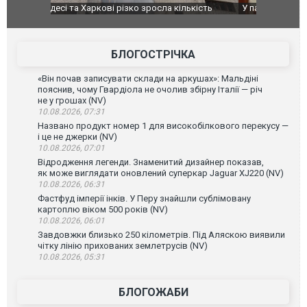
ькість
У парламенті Косово прем'єра закидали яйцями
Приїхав за
до українс
зіркового 
БЛОГОСТРІЧКА
«Він почав записувати склади на аркушах»: Мальдіні
пояснив, чому Гвардіола не очолив збірну Італії — річ
не у грошах (NV)
10.08.2026, 07:31
Названо продукт номер 1 для високобілкового перекусу —
і це не джерки (NV)
10.08.2026, 07:01
Відродження легенди. Знаменитий дизайнер показав,
як може виглядати оновлений суперкар Jaguar XJ220 (NV)
10.08.2026, 06:31
Фастфуд імперії інків. У Перу знайшли сублімовану
картоплю віком 500 років (NV)
10.08.2026, 06:01
Завдовжки близько 250 кілометрів. Під Аляскою виявили
чітку лінію прихованих землетрусів (NV)
10.08.2026, 05:31
БЛОГОЖАБИ