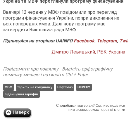
Україна та МВФ переглянули програму фінансування
Ввечері 12 червня у МВФ повідомили про перегляд
програми фінансування України, попри виконання не
всіх попередніх умов. Далі нову програму має
затвердити Виконавча рада МВФ.
Підписуйся
на
сторінки
UAINFO
Facebook
,
Telegram
,
Twitt
Дмитро Левицький, РБК-Україна
Повідомити про помилку - Виділіть орфографічну
помилку мишею і натисніть Ctrl + Enter
МВФ
тарифи на комуналку
Нафтогаз
НКРЕКУ
підвищення тарифів
Сподобався матеріал? Сміливо поділися
ним в соцмережах через ці кнопки