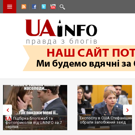
Експослу в США Стефанішині
Підбірка блогожаб та
обрали запобіжний захід
фотоприколів від UAINFO за 7
серпня