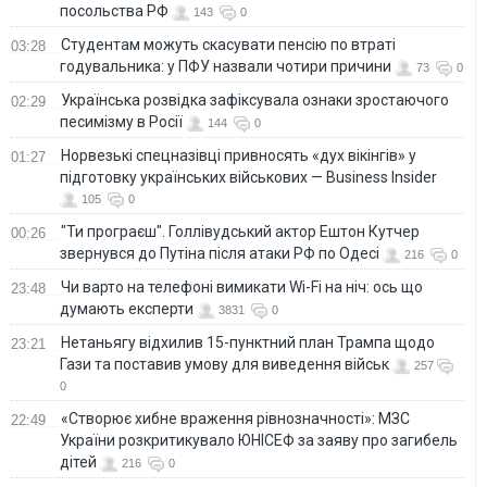
посольства РФ
143
0
Студентам можуть скасувати пенсію по втраті
03:28
годувальника: у ПФУ назвали чотири причини
73
0
Українська розвідка зафіксувала ознаки зростаючого
02:29
песимізму в Росії
144
0
Норвезькі спецназівці привносять «дух вікінгів» у
01:27
підготовку українських військових — Business Insider
105
0
"Ти програєш". Голлівудський актор Ештон Кутчер
00:26
звернувся до Путіна після атаки РФ по Одесі
216
0
Чи варто на телефонi вимикати Wi-Fi на ніч: ось що
23:48
думають експерти
3831
0
Нетаньягу відхилив 15-пунктний план Трампа щодо
23:21
Гази та поставив умову для виведення військ
257
0
«Створює хибне враження рівнозначності»: МЗС
22:49
України розкритикувало ЮНІСЕФ за заяву про загибель
дітей
216
0