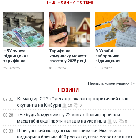
ІНШІ НОВИНИ ПО ТЕМІ
НБУ очікує
Тарифи на
В Україні
підвищення
комуналку можуть
заборонили
тарифів на
зрости у 2025 році:
підвищення
комуналку в
прогноз Нацбанку
тарифів на
25.04.2025
02.08.2024
19.08.2022
Україні: коли це
комуналку:
може статися
Зеленський
підписав
Правила коментування ! »
мораторій
НОВИНИ
Командир ОТУ «Одеса» розказав про критичний стан
07:31
окупантів на Кінбурні
10
0
«Не будь байдужим»: у 22 містах Польщі пройшли
06:28
масштабні акції проти нападів на українців
55
0
Шпигунський скандал і масові висилки: Німеччина
05:33
видворила близько 400 росіян і суттєво скоротила штат