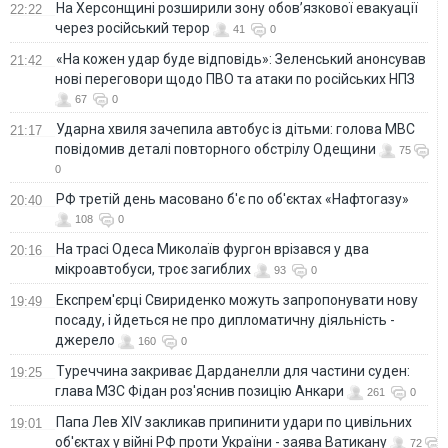
На Херсонщині розширили зону обов’язкової евакуації
22:22
через російський терор
41
0
«На кожен удар буде відповідь»: Зеленський анонсував
21:42
нові переговори щодо ПВО та атаки по російських НПЗ
67
0
Ударна хвиля зачепила автобус із дітьми: голова МВС
21:17
повідомив деталі повторного обстрілу Одещини
75
0
РФ третій день масовано б'є по об'єктах «Нафтогазу»
20:40
108
0
На трасі Одеса Миколаїв фургон врізався у два
20:16
мікроавтобуси, троє загиблих
93
0
Експрем'єрці Свириденко можуть запропонувати нову
19:49
посаду, і йдеться не про дипломатичну діяльність -
джерело
160
0
Туреччина закриває Дарданелли для частини суден:
19:25
глава МЗС Фідан роз'яснив позицію Анкари
261
0
Папа Лев XIV закликав припинити удари по цивільних
19:01
об'єктах у війні РФ проти України - заява Ватикану
72