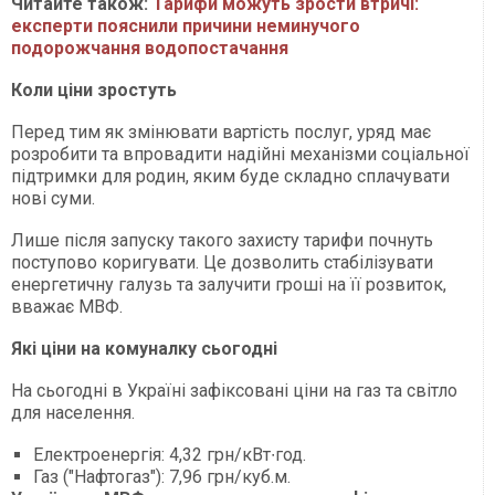
Читайте також:
Тарифи можуть зрости втричі:
експерти пояснили причини неминучого
подорожчання водопостачання
Коли ціни зростуть
Перед тим як змінювати вартість послуг, уряд має
розробити та впровадити надійні механізми соціальної
підтримки для родин, яким буде складно сплачувати
нові суми.
Лише після запуску такого захисту тарифи почнуть
поступово коригувати. Це дозволить стабілізувати
енергетичну галузь та залучити гроші на її розвиток,
вважає МВФ.
Які ціни на комуналку сьогодні
На сьогодні в Україні зафіксовані ціни на газ та світло
для населення.
Електроенергія: 4,32 грн/кВт∙год.
Газ ("Нафтогаз"): 7,96 грн/куб.м.