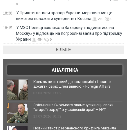
0
У Приштині зняли прапор України: мер пояснив це
18:38
вимогою поважати суверенітет Косова
210
0
У МЗС Польщі закликали Захарову «подивитися на
18:15
Москву» у відповідь на погрозливі заяви про підтримку
України
454
0
БІЛЬШЕ
АНАЛІТИКА
Кремль не готовий до компромісів і прагне
досягти своїх цілей війною, - Foreign Affairs
03.08.2026 13:02
Звільнення Сирського знаменує кінець епохи
"старої гвардії" в українській армії — NYT
23.07.2026 10:32
Повний текст резонансного брифінга Михайла