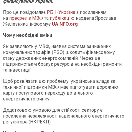
фінансування України.
Про це повідомляє
РБК-Україна
з посиланням
на
пресреліз МВФ
та
публікацію
нардепа Ярослава
Железняка, інформує
UAINFO.org
.
Чому необхідні зміни
Як заявляють у МВФ, наявна система занижених
комунальних тарифів (PSO) шкодить фінансовому
стану державних енергокомпаній. Через це
підприємствам бракує ресурсів на необхідні ремонти
та інвестиції.
Щоб розв'язати цю проблему, українська влада за
технічної підтримки МВФ має підготувати дорожню
карту поступового переходу до вільного
енергетичного ринку.
Додатковою умовою для стійкості сектору є
посилення незалежності національного енергетичного
регулятора (НКРЕКП).