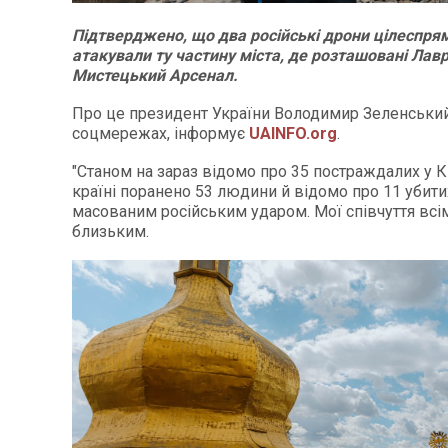
Підтверджено, що два російські дрони цілеспря
атакували ту частину міста, де розташовані Лавр
Мистецький Арсенал.
Про це президент України Володимир Зеленськи
соцмережах, інформує
UAINFO
.org
.
"Станом на зараз відомо про 35 постраждалих у К
країні поранено 53 людини й відомо про 11 убит
масованим російським ударом. Мої співчуття всі
близьким.