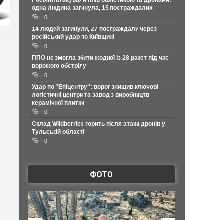
Росіяни атакували Київ балістикою та дронами:
одна людина загинула, 15 постраждалих
0
14 людей загинули, 27 постраждали через
російський удар по Київщині
0
ППО не змогла збити жодної із 28 ракет під час
ворожого обстрілу
0
Удар по "Епіцентру": ворог знищив ключові
логістичні центри та завод з виробництв
керамічної плитки
0
Склад Wildberries горить після атаки дронів у
Тульській області
0
ФОТО