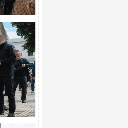
Українські надзвичайники врятували 
під час ліквідації масштабної лісової 
Франції
Неймар влаштував конфлікт після пе
"Сантоса". ВІДЕО