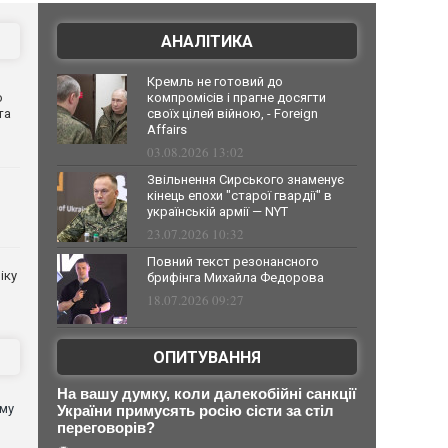
АНАЛІТИКА
Кремль не готовий до
о
компромісів і прагне досягти
та
своїх цілей війною, - Foreign
Affairs
03.08.2026 13:02
Звільнення Сирського знаменує
кінець епохи "старої гвардії" в
українській армії — NYT
23.07.2026 10:32
Повний текст резонансного
іку
брифінга Михайла Федорова
18.07.2026 09:27
ОПИТУВАННЯ
На вашу думку, коли далекобійні санкції
ому
України примусять росію сісти за стіл
переговорів?