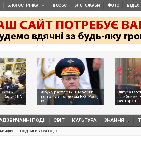
БЛОГОСТРІЧКА
ДОСЬЄ
БЛОГОЖАБИ
ФОТО
ВІДЕО
бух у ресторані в Москві:
Вибух у Москві з трьома
ллю був головком ВКС Росії,
загиблими: ЗМІ пишуть, що в
...
ресторан...
АДЗВИЧАЙНІ ПОДІЇ
СВІТ
КУЛЬТУРА
ЗНАННЯ
ТАРИФИ
ПОДВИГИ УКРАЇНЦІВ