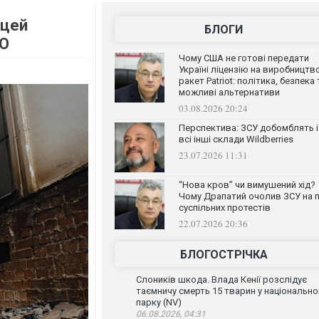
 цей
БЛОГИ
ТО
Чому США не готові передати
Україні ліцензію на виробництв
ракет Patriot: політика, безпека 
можливі альтернативи
03.08.2026 20:24
Перспектива: ЗСУ добомблять і
всі інші склади Wildberries
23.07.2026 11:31
“Нова кров” чи вимушений хід?
Чому Драпатий очолив ЗСУ на п
суспільних протестів
22.07.2026 20:36
БЛОГОСТРІЧКА
Слоників шкода. Влада Кенії розслідує
таємничу смерть 15 тварин у національн
парку (NV)
06.08.2026, 04:31