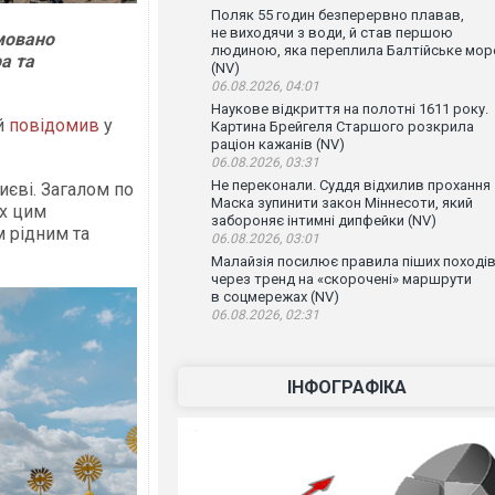
Поляк 55 годин безперервно плавав,
не виходячи з води, й став першою
мовано
людиною, яка переплила Балтійське мор
а та
(NV)
06.08.2026, 04:01
Наукове відкриття на полотні 1611 року.
й
повідомив
у
Картина Брейгеля Старшого розкрила
раціон кажанів (NV)
06.08.2026, 03:31
Не переконали. Суддя відхилив прохання
иєві. Загалом по
Маска зупинити закон Міннесоти, який
их цим
забороняє інтимні дипфейки (NV)
м рідним та
06.08.2026, 03:01
Малайзія посилює правила піших поході
через тренд на «скорочені» маршрути
в соцмережах (NV)
06.08.2026, 02:31
ІНФОГРАФІКА