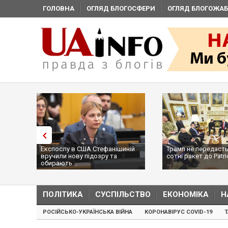
ГОЛОВНА
ОГЛЯД БЛОГОСФЕРИ
ОГЛЯД БЛОГОЖАБ
 в США Стефанішиній
Трамп не передасть Україні
Ви
ову підозру та
сотні ракет до Patriot, бо у США
ці
..
...
пр
ПОЛІТИКА
СУСПІЛЬСТВО
ЕКОНОМІКА
Н
РОСІЙСЬКО-УКРАЇНСЬКА ВІЙНА
КОРОНАВІРУС COVID-19