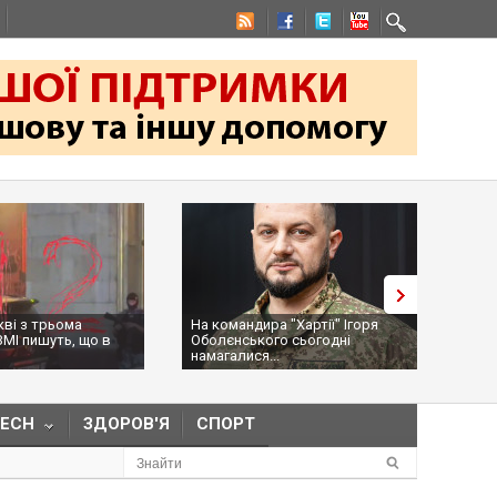
На командира "Хартії" Ігоря
Трамп засумнівався щодо
Оболєнського сьогодні
дозволу Україні виробляти
намагалися...
ракети Pat...
TECH
ЗДОРОВ'Я
СПОРТ