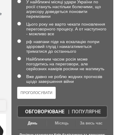
У найближчі місяці удари України по
росії стануть настільки болючими, що
агресору доведеться поновити
е
перемовини
Цього року не варто чекати поновлення
переговорного процесу. А от наступного
- можливо все
рф навпаки піде на ескалацію попри
здоровий глузд і намагатиметься
триматися до останнього
Найближчим часом росія може
погодитись на переговори, але
серйозних намірів росіяни не матимуть
в
Вже давно не роблю жодних прогнозів
щодо завершення війни
ОБГОВОРЮВАНЕ
|
ПОПУЛЯРНЕ
День
Місяць
За весь час