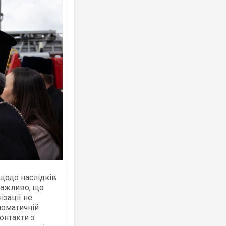
щодо наслідків
 Важливо, що
ізації не
ломатичній
онтакти з