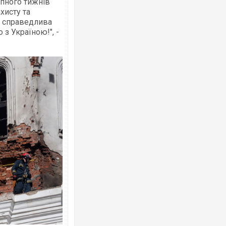
упного тижнів
хисту та
а справедлива
 з Україною!", -