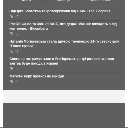
Підбірка блогожаб та фотоприколів від UAINFO за 7 серпня
0
Російська еліта боїться ФСБ, яка дедалі більше виходить з-під
контролю, - Bloomberg
0
Наталія Могилевська стала другою тренеркою 14-го сезону шоу
"Голос країни"
0
Спека ще затримується: в Укргідрометцентрі розповіли, якою
завтра буде погода в Україні
0
Магнітні бурі: прогноз на вихідні
0