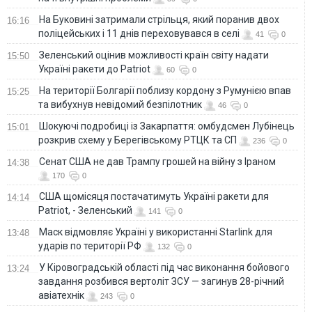
На Буковині затримали стрільця, який поранив двох
16:16
поліцейських і 11 днів переховувався в селі
41
0
Зеленський оцінив можливості країн світу надати
15:50
Україні ракети до Patriot
60
0
На території Болгарії поблизу кордону з Румунією впав
15:25
та вибухнув невідомий безпілотник
46
0
Шокуючі подробиці із Закарпаття: омбудсмен Лубінець
15:01
розкрив схему у Берегівському РТЦК та СП
236
0
Сенат США не дав Трампу грошей на війну з Іраном
14:38
170
0
США щомісяця постачатимуть Україні ракети для
14:14
Patriot, - Зеленський
141
0
Маск відмовляє Україні у використанні Starlink для
13:48
ударів по території РФ
132
0
У Кіровоградській області під час виконання бойового
13:24
завдання розбився вертоліт ЗСУ — загинув 28-річний
авіатехнік
243
0