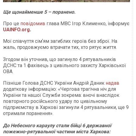
Ще щонайменше 5 – поранено.
Про це
повідомив
глава МВС Ігор Клименко,
інформує
UAINFO.org
.
Мої співчуття сімʼям загиблих героїв без зброї. На
жаль, продовжуємо втрачати тих, хто рятує життя.
Згодом він уточнив, що загинуло 4 рятувальників
ДСНС та 1 фахівець з цивільного захисту Харківської
ОВА.
Пізніше Голова ДСНС України Андрій Даник
надав
додаткову інформацію:
«Чергова трагічна ніч для
України та нашої Служби зокрема: вночі внаслідок
повторного російського удару по цивільному
підприємству в Харкові загинули 4 рятувальники, ще 9
отримали поранення».
До Небесного караулу стали бійці 6 державної
пожежно-рятувальної частини міста Харкова: