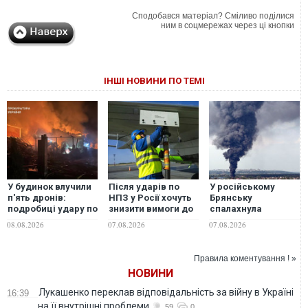
Сподобався матеріал? Сміливо поділися
ним в соцмережах через ці кнопки
ІНШІ НОВИНИ ПО ТЕМІ
У будинок влучили
Після ударів по
У російському
п'ять дронів:
НПЗ у Росії хочуть
Брянську
подробиці удару по
знизити вимоги до
спалахнула
Київській області,
якості
пожежа, горять
08.08.2026
07.08.2026
07.08.2026
де загинули люди
авіапального —
склади — ЗМІ
росЗМІ
Правила коментування ! »
НОВИНИ
Лукашенко переклав відповідальність за війну в Україні
16:39
на її внутрішні проблеми
59
0