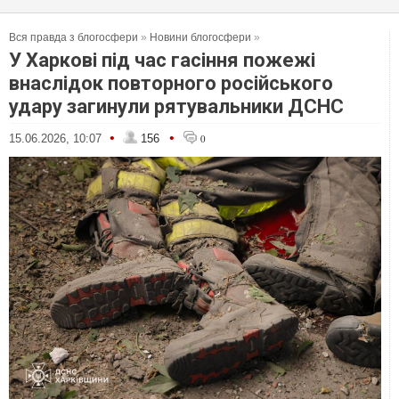
Вся правда з блогосфери
»
Новини блогосфери
»
У Харкові під час гасіння пожежі
внаслідок повторного російського
удару загинули рятувальники ДСНС
•
•
15.06.2026, 10:07
156
0