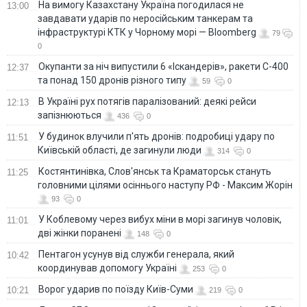
На вимогу Казахстану Україна погодилася не
13:00
завдавати ударів по неросійським танкерам та
інфраструктурі КТК у Чорному морі — Bloomberg
79
0
Окупанти за ніч випустили 6 «Іскандерів», ракети С-400
12:37
та понад 150 дронів різного типу
59
0
В Україні рух потягів паралізований: деякі рейси
12:13
запізнюються
436
0
У будинок влучили п'ять дронів: подробиці удару по
11:51
Київській області, де загинули люди
314
0
Костянтинівка, Слов'янськ та Краматорськ стануть
11:25
головними цілями осіннього наступу РФ - Максим Жорін
93
0
У Коблевому через вибух міни в морі загинув чоловік,
11:01
дві жінки поранені
148
0
Пентагон усунув від служби генерала, який
10:42
координував допомогу Україні
253
0
Ворог ударив по поїзду Київ-Суми
10:21
219
0