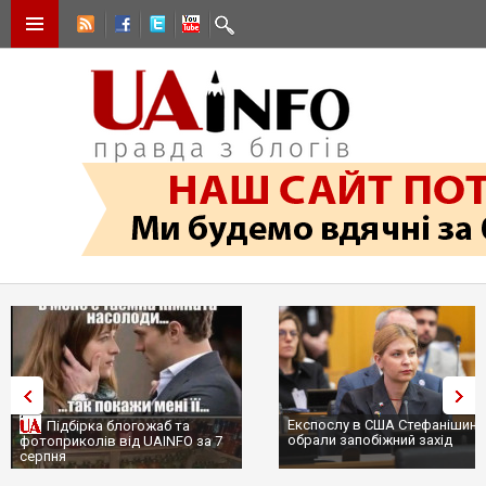
Експослу в США Стефанішині
Підбірка блогожаб та
обрали запобіжний захід
фотоприколів від UAINFO за 7
серпня