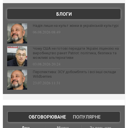
БЛОГИ
Надія лише на культ жінки в українській культурі
06.08.2026 08:49
Чому США не готові передати Україні ліцензію на
виробництво ракет Patriot: політика, безпека та
можливі альтернативи
03.08.2026 20:24
Перспектива: ЗСУ добомблять і всі інші склади
Wildberries
23.07.2026 11:31
ОБГОВОРЮВАНЕ
|
ПОПУЛЯРНЕ
День
Місяць
За весь час