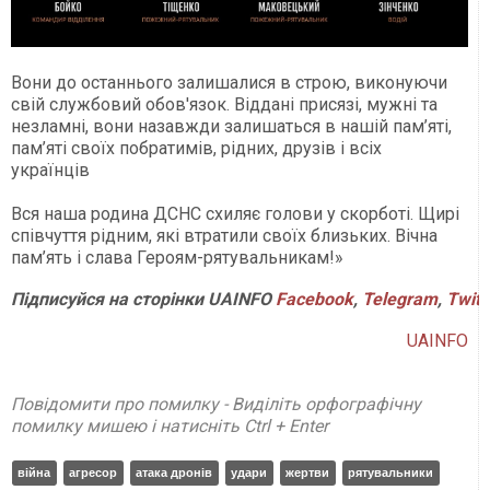
Вони до останнього залишалися в строю, виконуючи
свій службовий обов'язок. Віддані присязі, мужні та
незламні, вони назавжди залишаться в нашій пам’яті,
пам’яті своїх побратимів, рідних, друзів і всіх
українців
Вся наша родина ДСНС схиляє голови у скорботі. Щирі
співчуття рідним, які втратили своїх близьких. Вічна
пам’ять і слава Героям-рятувальникам!»
Підписуйся
на
сторінки
UAINFO
Facebook
,
Telegram
,
Twitt
UAINFO
Повідомити про помилку - Виділіть орфографічну
помилку мишею і натисніть Ctrl + Enter
війна
агресор
атака дронів
удари
жертви
рятувальники