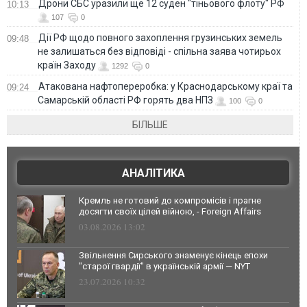
Дрони СБС уразили ще 12 суден "тіньового флоту" РФ
10:13
107
0
Дії РФ щодо повного захоплення грузинських земель
09:48
не залишаться без відповіді - спільна заява чотирьох
країн Заходу
1292
0
Атакована нафтопереробка: у Краснодарському краї та
09:24
Самарській області РФ горять два НПЗ
100
0
БІЛЬШЕ
АНАЛІТИКА
Кремль не готовий до компромісів і прагне
досягти своїх цілей війною, - Foreign Affairs
03.08.2026 13:02
Звільнення Сирського знаменує кінець епохи
"старої гвардії" в українській армії — NYT
23.07.2026 10:32