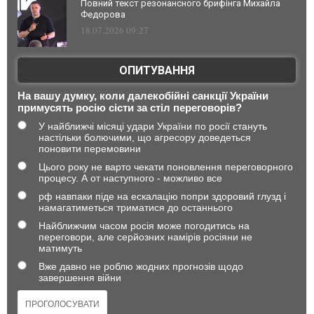
Повний текст резонансного брифінга Михайла
Федорова
18.07.2026 09:27
ОПИТУВАННЯ
На вашу думку, коли далекобійні санкції України
примусять росію сісти за стіл переговорів?
У найближчі місяці удари України по росії стануть
настільки болючими, що агресору доведеться
поновити перемовини
Цього року не варто чекати поновлення переговорного
процесу. А от наступного - можливо все
рф навпаки піде на ескалацію попри здоровий глузд і
намагатиметься триматися до останнього
Найближчим часом росія може погодитись на
переговори, але серйозних намірів росіяни не
матимуть
Вже давно не роблю жодних прогнозів щодо
завершення війни