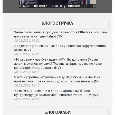
оновлення
Вийшов трейлер нової екранізації легендарного
Зеленський
фільму "Афера Томаса Крауна"
перемовин
БЛОГОСТРІЧКА
Зеленський заявив про домовленості з США про щомісячні
поставки ракет для Patriot (NV)
08.08.2026, 17:00
«Відтепер Ярошенко». Наталка Денисенко вдруге вийшла
заміж (NV)
08.08.2026, 16:45
«То хто кому має бути вдячний?». Як допомога Україні
живить економіку самої Польщі: цифри, про які не каже
канцелярія Навроцького (NV)
08.08.2026, 16:30
Частину грошей, отриманих від РФ, режим Кім Чен Ина
привласнює і ховає за кордоном — кореєзнавець (NV)
08.08.2026, 16:15
У Німеччині помітили підозрілі дрони над базою
Бундесверу, де ремонтують системи Patriot — ЗМІ (NV)
08.08.2026, 16:00
БЛОГОЖАБИ