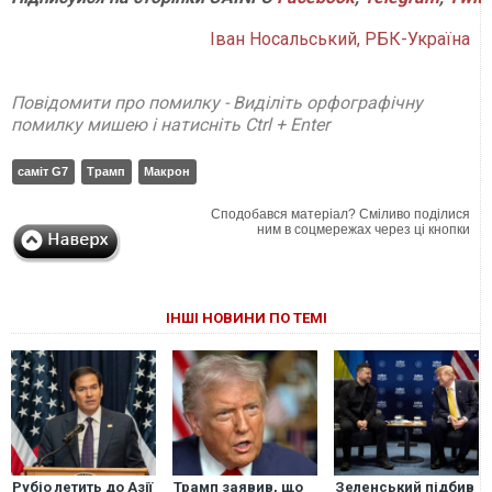
Іван Носальський, РБК-Україна
Повідомити про помилку - Виділіть орфографічну
помилку мишею і натисніть Ctrl + Enter
саміт G7
Трамп
Макрон
Сподобався матеріал? Сміливо поділися
ним в соцмережах через ці кнопки
ІНШІ НОВИНИ ПО ТЕМІ
Рубіо летить до Азії
Трамп заявив, що
Зеленський підбив