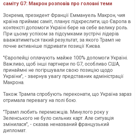
саміту G7: Макрон розповів про головні теми
Зокрема, президент Франції Еммануель Макрон, чия
країна приймає саміт, планує підкреслити, що Європа в
контексті допомоги Україні бере на себе велику роль.
При цьому успіхом за підсумками зустрічі лідерів
вважатиметься такий результат, за якого Трамп не
почне активніше підривати позиції Києва.
"Європейці оплачують майже 100% допомоги Україні.
Важливо, щоб інші партнери по G7, особливо США,
принаймні не погіршували свою позицію щодо
України", - звернув увагу представник адміністрації
Макрона.
Також Трампа спробують переконати, що Україна зараз
отримала перевагу на полі бою.
"Трамп любить переможців. Минулого року у
Зеленського не було сильних карт. Але ситуація
змінилася", - сказав неназваний французький
дипломат.