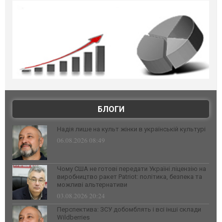
БЛОГИ
Надія лише на культ жінки в українській культурі
06.08.2026 08:49
Чому США не готові передати Україні ліцензію на
виробництво ракет Patriot: політика, безпека та
можливі альтернативи
03.08.2026 20:24
Перспектива: ЗСУ добомблять і всі інші склади
Wildberries