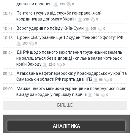
дві жінки поранені
139
0
Пентагон усунув від служби генерала, який
10:42
координував допомогу Україні
239
0
Ворог ударив по поїзду Київ-Суми
10:21
205
0
Дрони СБС уразили ще 12 суден "тіньового флоту" РФ
10:13
103
0
Дії РФ щодо повного захоплення грузинських земель
09:48
не залишаться без відповіді - спільна заява чотирьох
країн Заходу
1243
0
Атакована нафтопереробка: у Краснодарському краї та
09:24
Самарській області РФ горять два НПЗ
96
0
Майже чверть мільйона українців не повернулися після
09:00
виїзду за кордон у першому півріччі
246
0
БІЛЬШЕ
АНАЛІТИКА