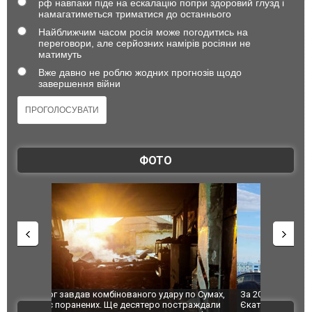
рф навпаки піде на ескалацію попри здоровий глузд і
намагатиметься триматися до останнього
Найближчим часом росія може погодитись на
переговори, але серйозних намірів росіяни не
матимуть
Вже давно не роблю жодних прогнозів щодо
завершення війни
ФОТО
по Сумах,
За 2000 кілометрів від кордону з Україною: в
"Мої іграш
траждали
Єкатеринбурзі після атаки дронів загорівся
суперкарів