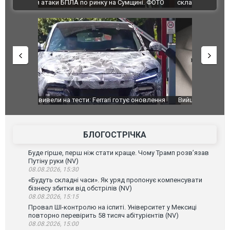
ВІДЕО
ині. ФОТО
склад Wildberries. ФОТО. ВІДЕО
оновлення
Вийшов трейлер нової екранізації легендарного
Зеленський
фільму "Афера Томаса Крауна"
перемовин
БЛОГОСТРІЧКА
Буде гірше, перш ніж стати краще. Чому Трамп розв’язав
Путіну руки (NV)
08.08.2026, 15:30
«Будуть складні часи». Як уряд пропонує компенсувати
бізнесу збитки від обстрілів (NV)
08.08.2026, 15:15
Провал ШІ-контролю на іспиті. Університет у Мексиці
повторно перевірить 58 тисяч абітурієнтів (NV)
08.08.2026, 15:00