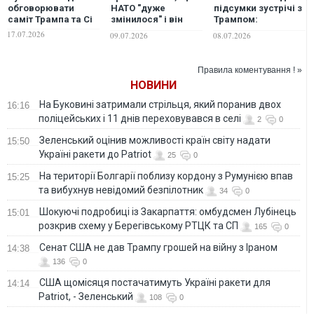
обговорювати
НАТО "дуже
підсумки зустрічі з
саміт Трампа та Сі
змінилося" і він
Трампом:
продовжить брати
обговорили ППО,
17.07.2026
09.07.2026
08.07.2026
участь у самітах
дипломатію та ідеї
для досягнення
миру
Правила коментування ! »
НОВИНИ
На Буковині затримали стрільця, який поранив двох
16:16
поліцейських і 11 днів переховувався в селі
2
0
Зеленський оцінив можливості країн світу надати
15:50
Україні ракети до Patriot
25
0
На території Болгарії поблизу кордону з Румунією впав
15:25
та вибухнув невідомий безпілотник
34
0
Шокуючі подробиці із Закарпаття: омбудсмен Лубінець
15:01
розкрив схему у Берегівському РТЦК та СП
165
0
Сенат США не дав Трампу грошей на війну з Іраном
14:38
136
0
США щомісяця постачатимуть Україні ракети для
14:14
Patriot, - Зеленський
108
0