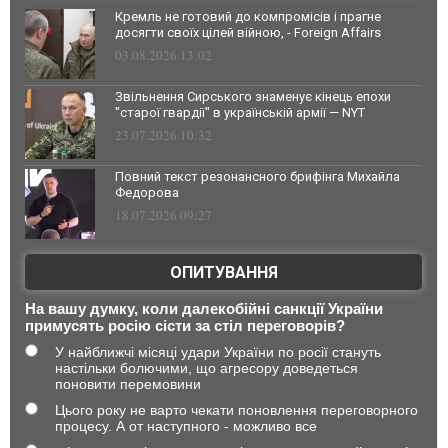
Кремль не готовий до компромісів і прагне
досягти своїх цілей війною, - Foreign Affairs
03.08.2026 13:02
Звільнення Сирського знаменує кінець епохи
"старої гвардії" в українській армії — NYT
23.07.2026 10:32
Повний текст резонансного брифінга Михайла
Федорова
18.07.2026 09:27
ОПИТУВАННЯ
На вашу думку, коли далекобійні санкції України
примусять росію сісти за стіл переговорів?
У найближчі місяці удари України по росії стануть
настільки болючими, що агресору доведеться
поновити перемовини
Цього року не варто чекати поновлення переговорного
процесу. А от наступного - можливо все