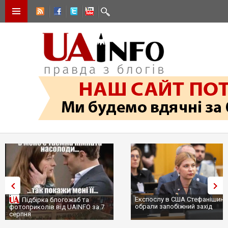
Експослу в США Стефанішині
Підбірка блогожаб та
обрали запобіжний захід
фотоприколів від UAINFO за 7
серпня