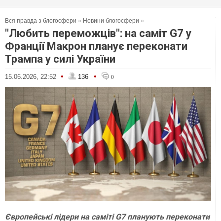
Вся правда з блогосфери
»
Новини блогосфери
»
"Любить переможців": на саміт G7 у
Франції Макрон планує переконати
Трампа у силі України
•
•
15.06.2026, 22:52
136
0
Європейські лідери на саміті G7 планують переконати