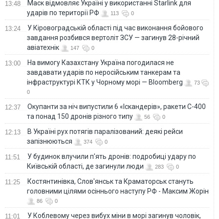
Маск відмовляє Україні у використанні Starlink для
13:48
ударів по території РФ
113
0
У Кіровоградській області під час виконання бойового
13:24
завдання розбився вертоліт ЗСУ — загинув 28-річний
авіатехнік
147
0
На вимогу Казахстану Україна погодилася не
13:00
завдавати ударів по неросійським танкерам та
інфраструктурі КТК у Чорному морі — Bloomberg
73
0
Окупанти за ніч випустили 6 «Іскандерів», ракети С-400
12:37
та понад 150 дронів різного типу
56
0
В Україні рух потягів паралізований: деякі рейси
12:13
запізнюються
374
0
У будинок влучили п'ять дронів: подробиці удару по
11:51
Київській області, де загинули люди
283
0
Костянтинівка, Слов'янськ та Краматорськ стануть
11:25
головними цілями осіннього наступу РФ - Максим Жорін
86
0
У Коблевому через вибух міни в морі загинув чоловік,
11:01