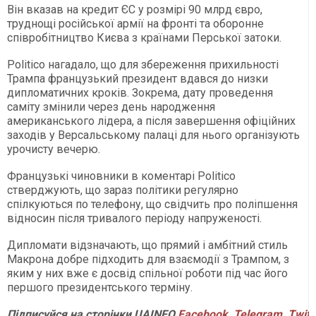
Він вказав на кредит ЄС у розмірі 90 млрд євро,
труднощі російської армії на фронті та оборонне
співробітництво Києва з країнами Перської затоки.
Politico нагадало, що для збереження прихильності
Трампа французький президент вдався до низки
дипломатичних кроків. Зокрема, дату проведення
саміту змінили через день народження
американського лідера, а після завершення офіційних
заходів у Версальському палаці для нього організують
урочисту вечерю.
Французькі чиновники в коментарі Politico
стверджують, що зараз політики регулярно
спілкуються по телефону, що свідчить про поліпшення
відносин після тривалого періоду напруженості.
Дипломати відзначають, що прямий і амбітний стиль
Макрона добре підходить для взаємодії з Трампом, з
яким у них вже є досвід спільної роботи під час його
першого президентського терміну.
Підписуйся
на
сторінки
UAINFO
Facebook
,
Telegram
,
Twitt