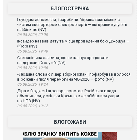
БЛОГОСТРІЧКА
І сусідам допомогли, і заробили. Україна вже місяць є
чистим експортером електроенергії — які країни купують
найбільше (NV)
06.08.2026, 20:00
Інсайдер назвав дату та місце проведення бою Джошуа —
Ф’юрі (NV)
06.08.2026, 19:48
Стефанішина заявила, що не планує працювати
на державній службі (NV)
06.08.2026, 19:36
«Людина слова»: лідер збірної Іспанії пофарбував волосся
в рожевий після перемоги на ЧС-2026 — фото (NV)
06.08.2026, 19:24
Діра в бюджеті агресора зростає. Російська влада
обмовилася, у скільки Кремлю вже обійшлися удари
по НПЗ (NV)
06.08.2026, 19:12
БЛОГОЖАБИ