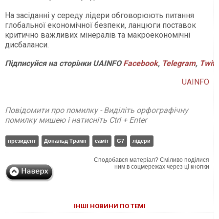
На засіданні у середу лідери обговорюють питання
глобальної економічної безпеки, ланцюги поставок
критично важливих мінералів та макроекономічні
дисбаланси.
Підписуйся
на
сторінки
UAINFO
Facebook
,
Telegram
,
Twitt
UAINFO
Повідомити про помилку - Виділіть орфографічну
помилку мишею і натисніть Ctrl + Enter
президент
Дональд Трамп
саміт
G7
лідери
Сподобався матеріал? Сміливо поділися
ним в соцмережах через ці кнопки
ІНШІ НОВИНИ ПО ТЕМІ