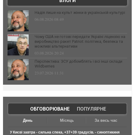
БЛОГИ
Надія лише на культ жінки в українській культурі
06.08.2026 08:49
Чому США не готові передати Україні ліцензію на
виробництво ракет Patriot: політика, безпека та
можливі альтернативи
03.08.2026 20:24
Перспектива: ЗСУ добомблять і всі інші склади
Wildberries
23.07.2026 11:31
ОБГОВОРЮВАНЕ
|
ПОПУЛЯРНЕ
День
Місяць
За весь час
У Києві завтра - сильна спека, +37+39 градусів. - синоптикиня