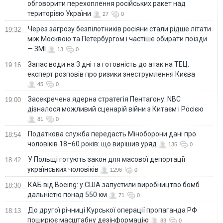
обговорити перехоплення російських ракет над
територією України
27
0
Через загрозу безпілотників росіяни стали рідше літати
19:32
між Москвою та Петербургом і частіше обирати поїзди
— ЗМІ
13
0
Запас води на 3 дні та готовність до атак на ТЕЦ:
19:16
експерт розповів про ризики знеструмлення Києва
45
0
Засекречена ядерна стратегія Пентагону: NBC
19:00
дізналося можливий сценарій війни з Китаєм і Росією
81
0
Податкова служба передасть Міноборони дані про
18:54
чоловіків 18–60 років: що вирішив уряд
135
0
У Польщі готують закон для масової депортації
18:42
українських чоловіків
1296
0
КАБ від Boeing: у США запустили виробництво бомб
18:30
дальністю понад 550 км
71
0
До другої річниці Курської операції пропаганда РФ
18:13
поширює масштабну дезінформацію
83
0