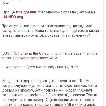
бос".
Про це
повідомляє
"Європейська правда", інформує
UAINFO.org
.
Трамп увійшов до зали і поскаржився, що надворі
занадто спекотно. Крім того, підходячи до свого місця,
він зупинився й жартома сказав: "Я тут головний".
JUST IN: Trump at the G7 summit in France says: "I am the
boss."
pic.twitter.com/shcxrT4tCx
— Anonymous (@YourAnonOne)
June 17, 2026
Засідання лідерів закрите для преси, проте Трамп
запропонував журналістам, що на короткий час мали
дозвіл на зйомку, бути присутніми і надалі. "Хочете
залишитися на засіданні? Я не проти", – сказав Трамп,
звернувшись до камер. Однак французька сторона
негайно попросила представників ЗМІ вийти із зали.