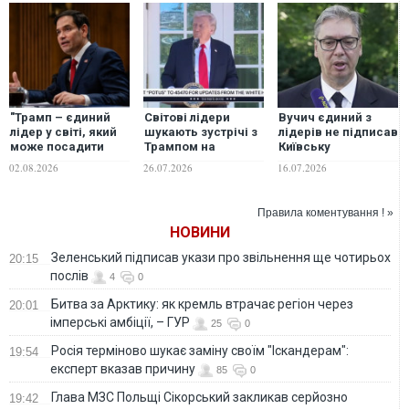
"Трамп – єдиний
Світові лідери
Вучич єдиний з
лідер у світі, який
шукають зустрічі з
лідерів не підписав
може посадити
Трампом на
Київську
Росію та Україну за
церемонії
декларацію саміту
02.08.2026
26.07.2026
16.07.2026
стіл переговорів", -
прощання із
"Україна –
Рубіо
сенатором Ґремом
Південно-Східна
- Politico
Європа"
Правила коментування ! »
НОВИНИ
Зеленський підписав укази про звільнення ще чотирьох
20:15
послів
4
0
Битва за Арктику: як кремль втрачає регіон через
20:01
імперські амбіції, – ГУР
25
0
Росія терміново шукає заміну своїм "Іскандерам":
19:54
експерт вказав причину
85
0
Глава МЗС Польщі Сікорський закликав серйозно
19:42