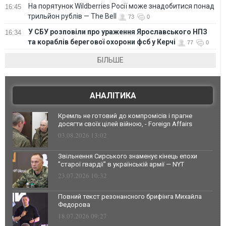
На порятунок Wildberries Росії може знадобитися понад
16:45
трильйон рублів — The Bell
73
0
У СБУ розповіли про ураження Ярославського НПЗ
16:34
та кораблів берегової охорони фсб у Керчі
77
0
БІЛЬШЕ
АНАЛІТИКА
Кремль не готовий до компромісів і прагне
досягти своїх цілей війною, - Foreign Affairs
03.08.2026 13:02
Звільнення Сирського знаменує кінець епохи
"старої гвардії" в українській армії — NYT
23.07.2026 10:32
Повний текст резонансного брифінга Михайла
Федорова
18.07.2026 09:27