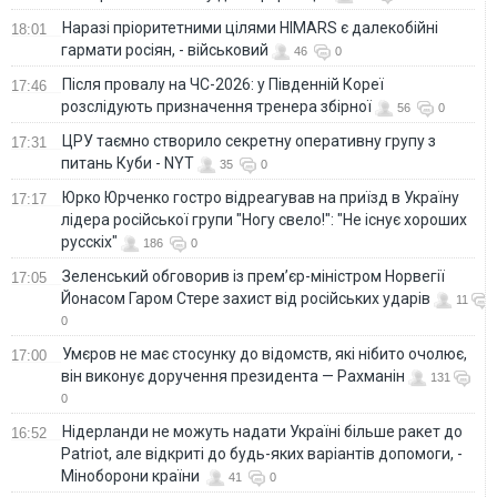
Наразі пріоритетними цілями HIMARS є далекобійні
18:01
гармати росіян, - військовий
46
0
Після провалу на ЧС-2026: у Південній Кореї
17:46
розслідують призначення тренера збірної
56
0
ЦРУ таємно створило секретну оперативну групу з
17:31
питань Куби - NYT
35
0
Юрко Юрченко гостро відреагував на приїзд в Україну
17:17
лідера російської групи "Ногу свело!": "Не існує хороших
русскіх"
186
0
Зеленський обговорив із прем’єр-міністром Норвегії
17:05
Йонасом Гаром Стере захист від російських ударів
11
0
Умєров не має стосунку до відомств, які нібито очолює,
17:00
він виконує доручення президента — Рахманін
131
0
Нідерланди не можуть надати Україні більше ракет до
16:52
Patriot, але відкриті до будь-яких варіантів допомоги, -
Міноборони країни
41
0