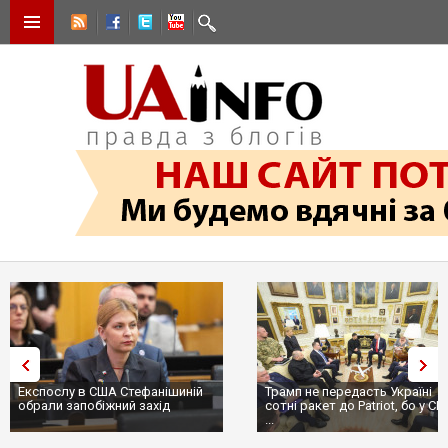
Експослу в США Стефанішиній
Трамп не передасть Україні
обрали запобіжний захід
сотні ракет до Patriot, бо у С
...