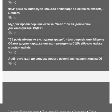
0
ФБР різко змінило курс і почало співпрацю з Росією та Китаєм, -
Reuters
0
Мудрик провів перший матч за "Челсі" після допінгової
дискваліфікації. ВІДЕО
0
"65 років ніколи не виглядали краще", - фото-привітання Мішель
Обами до дня народження екс-президента США зібрало майже
мільйон лайків
0
Audi готується до випуску нового покоління позашляховика Q8
0
Головна
•
Головні новини
•
Політика
•
Суспільство
•
Економіка
беспроводной
•
Світ
•