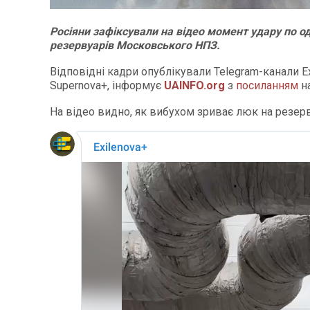
Росіяни зафіксували на відео момент удару по од
резервуарів Московського НПЗ.
Відповідні кадри опублікували Telegram-канали Ex
Supernova+, інформує
UAINFO
.org
з
посиланням
на
На відео видно, як вибухом зриває люк на резерв