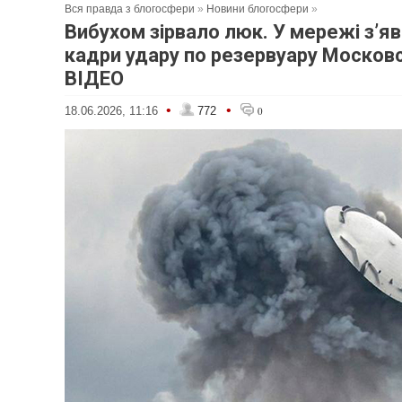
Вся правда з блогосфери
»
Новини блогосфери
»
Вибухом зірвало люк. У мережі зʼя
кадри удару по резервуару Москов
ВІДЕО
•
•
18.06.2026, 11:16
772
0