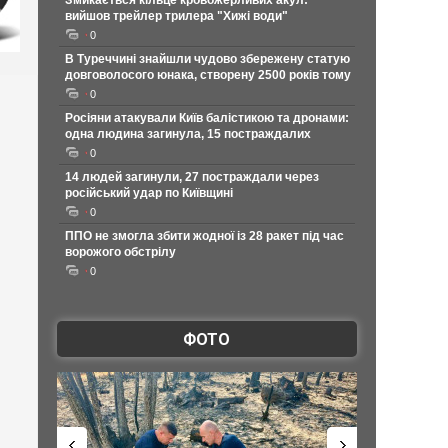
Змикається кільце кровожерливих акул:
вийшов трейлер трилера "Хижі води"
0
В Туреччині знайшли чудово збережену статую
довговолосого юнака, створену 2500 років тому
0
Росіяни атакували Київ балістикою та дронами:
одна людина загинула, 15 постраждалих
0
14 людей загинули, 27 постраждали через
російський удар по Київщині
0
ППО не змогла збити жодної із 28 ракет під час
ворожого обстрілу
0
ФОТО