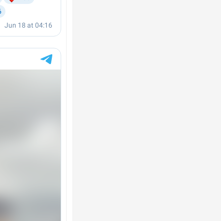
Українські надзвичайники врятували 
під час ліквідації масштабної лісової 
Франції
Неймар влаштував конфлікт після пе
"Сантоса". ВІДЕО