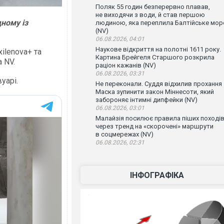
Поляк 55 годин безперервно плавав,
не виходячи з води, й став першою
ному із
людиною, яка переплила Балтійське мор
(NV)
06.08.2026, 04:01
Наукове відкриття на полотні 1611 року.
ilenova+ та
Картина Брейгеля Старшого розкрила
 NV.
раціон кажанів (NV)
06.08.2026, 03:31
уарі.
Не переконали. Суддя відхилив прохання
Маска зупинити закон Міннесоти, який
забороняє інтимні дипфейки (NV)
06.08.2026, 03:01
Малайзія посилює правила піших поході
через тренд на «скорочені» маршрути
в соцмережах (NV)
06.08.2026, 02:31
ІНФОГРАФІКА