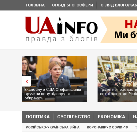
ГОЛОВНА
ОГЛЯД БЛОГОСФЕРИ
ОГЛЯД БЛОГОЖАБ
лу в США Стефанішиній
Трамп не передасть Україні
и нову підозру та
сотні ракет до Patriot, бо у США
ть...
...
ПОЛІТИКА
СУСПІЛЬСТВО
ЕКОНОМІКА
Н
РОСІЙСЬКО-УКРАЇНСЬКА ВІЙНА
КОРОНАВІРУС COVID-19