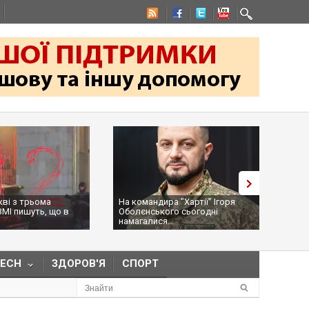
На командира "Хартії" Ігоря
Трамп засумнівався що
Оболєнського сьогодні
дозволу Україні виробл
намагалися...
ракети Pat...
TECH
ЗДОРОВ'Я
СПОРТ