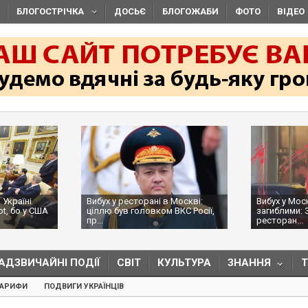
БЛОГОСТРІЧКА
ДОСЬЄ
БЛОГОЖАБИ
ФОТО
ВІДЕО
Вибух у ресторані в Москві:
Вибух у Москві з трьома
ціллю був головком ВКС Росії,
загиблими: ЗМІ пишуть, що в
пр...
ресторан...
АДЗВИЧАЙНІ ПОДІЇ
СВІТ
КУЛЬТУРА
ЗНАННЯ
ТАРИФИ
ПОДВИГИ УКРАЇНЦІВ