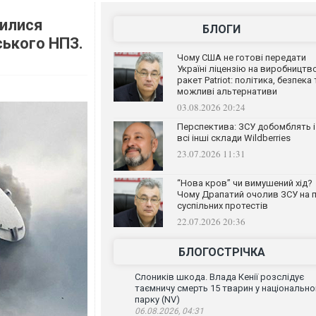
вилися
БЛОГИ
ського НПЗ.
Чому США не готові передати
Україні ліцензію на виробництв
ракет Patriot: політика, безпека 
можливі альтернативи
03.08.2026 20:24
Перспектива: ЗСУ добомблять і
всі інші склади Wildberries
23.07.2026 11:31
“Нова кров” чи вимушений хід?
Чому Драпатий очолив ЗСУ на п
суспільних протестів
22.07.2026 20:36
БЛОГОСТРІЧКА
Слоників шкода. Влада Кенії розслідує
таємничу смерть 15 тварин у національн
парку (NV)
06.08.2026, 04:31