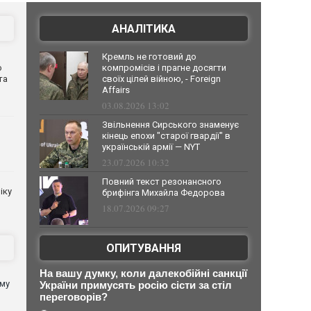
АНАЛІТИКА
Кремль не готовий до
о
компромісів і прагне досягти
та
своїх цілей війною, - Foreign
Affairs
03.08.2026 13:02
Звільнення Сирського знаменує
кінець епохи "старої гвардії" в
українській армії — NYT
23.07.2026 10:32
Повний текст резонансного
іку
брифінга Михайла Федорова
18.07.2026 09:27
ОПИТУВАННЯ
На вашу думку, коли далекобійні санкції
ому
України примусять росію сісти за стіл
переговорів?