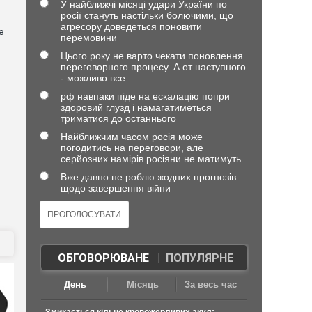
У найближчі місяці удари України по
росії стануть настільки болючими, що
агресору доведеться поновити
е
перемовини
Цього року не варто чекати поновлення
переговорного процесу. А от наступного
- можливо все
рф навпаки піде на ескалацію попри
здоровий глузд і намагатиметься
триматися до останнього
Найближчим часом росія може
погодитись на переговори, але
серйозних намірів росіяни не матимуть
в
Вже давно не роблю жодних прогнозів
щодо завершення війни
ОБГОВОРЮВАНЕ
|
ПОПУЛЯРНЕ
День
Місяць
За весь час