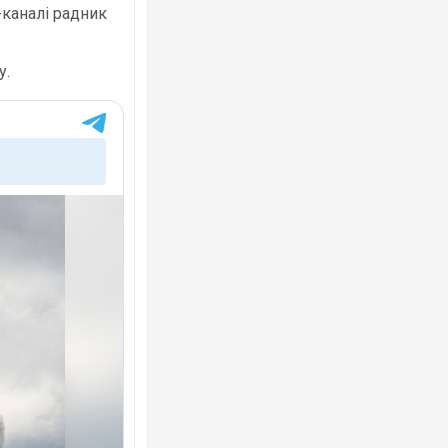
-каналі радник
у.