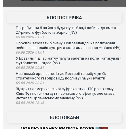
позашляховика Purosangue. ВІДЕО
фільму "Аф
БЛОГОСТРІЧКА
Пограбували біля його будинку: в Уганді побили до смерті
27-річного футболіста збірної (NV)
09.08.2026, 01:31
Просили заховати білизну. Новозеландська політикиня
вийшла на онлайн-зустріч з колегами з ванної — відео (NV)
09.08.2026, 01:01
У Бразилії під час матчу папуга залетів на поле і «атакував»
футболістів — відео (NV)
09.08.2026, 00:31
Невідомий дрон залетів до Болгарії та вибухнув біля
стратегічного газопроводу поблизу Румунії (Факти)
09.08.2026, 00:01
Відкриття американської суфражистки. 170 років тому
Юніс Фут пояснила суть парникового ефекту, але слава
дісталась ірландському вченому (NV)
08.08.2026, 23:45
БЛОГОЖАБИ