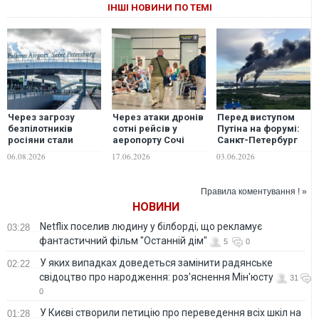
ІНШІ НОВИНИ ПО ТЕМІ
Через загрозу
Через атаки дронів
Перед виступом
безпілотників
сотні рейсів у
Путіна на форумі:
росіяни стали
аеропорту Сочі
Санкт-Петербург
рідше літати між
затримуються на
атакують дрони,
06.08.2026
17.06.2026
03.06.2026
Москвою та
понад 40 годин
палає нафтовий
Петербургом і
термінал, десятки
частіше обирати
рейсів
Правила коментування ! »
поїзди — ЗМІ
затримуються.
НОВИНИ
ВІДЕО
Netflix поселив людину у білборді, що рекламує
03:28
фантастичний фільм "Останній дім"
5
0
У яких випадках доведеться замінити радянське
02:22
свідоцтво про народження: роз'яснення Мін'юсту
31
0
У Києві створили петицію про переведення всіх шкіл на
01:28