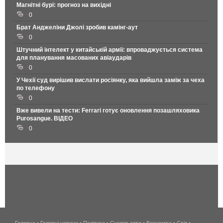
Магнітні бурі: прогноз на вихідні
0
Брат Анджеліни Джолі зробив камінг-аут
0
Штучний інтелект у китайській армії: впроваджується система
для планування масованих авіаударів
0
У Чехії суд вирішив вислати росіянку, яка вийшла заміж за чеха
по телефону
0
Вже вивели на тести: Ferrari готує оновлення позашляховика
Purosangue. ВІДЕО
0
Головна
•
Головні новини
•
Політика
•
Суспільство
•
Економіка
беспроводной
•
Світ
•