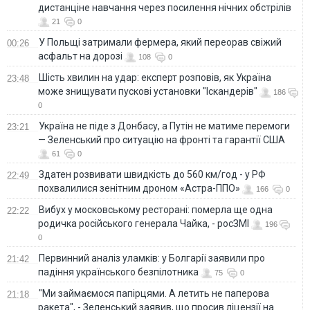
дистанціне навчання через посилення нічних обстрілів
21
0
У Польщі затримали фермера, який переорав свіжий
00:26
асфальт на дорозі
108
0
Шість хвилин на удар: експерт розповів, як Україна
23:48
може знищувати пускові установки "Іскандерів"
186
0
Україна не піде з Донбасу, а Путін не матиме перемоги
23:21
— Зеленський про ситуацію на фронті та гарантії США
61
0
Здатен розвивати швидкість до 560 км/год - у РФ
22:49
похвалилися зенітним дроном «Астра-ППО»
166
0
Вибух у московському ресторані: померла ще одна
22:22
родичка російського генерала Чайка, - росЗМІ
196
0
Первинний аналіз уламків: у Болгарії заявили про
21:42
падіння українського безпілотника
75
0
"Ми займаємося папірцями. А летить не паперова
21:18
ракета", - Зеленський заявив, що просив ліцензії на