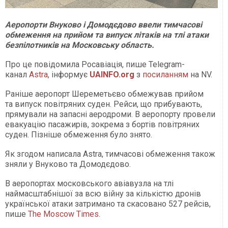
Аеропорти Внуково і Домодєдово ввели тимчасові
обмеження на прийом та випуск літаків на тлі атаки
безпілотників на Московську область.
Про це повідомила Росавіація, пише Telegram-
канал
Astra,
інформує
UAINFO
.org
з
посиланням
на NV.
Раніше аеропорт Шереметьєво обмежував прийом
та випуск повітряних суден. Рейси, що прибувають,
прямували на запасні аеродроми. В аеропорту провели
евакуацію пасажирів, зокрема з бортів повітряних
суден. Пізніше обмеження було знято.
Як згодом написала Astra, тимчасові обмеження також
зняли у Внуково та Домодєдово.
В аеропортах московського авіавузла на тлі
наймасштабнішої за всю війну за кількістю дронів
української атаки затримано та скасовано 527 рейсів,
пише
The Moscow Times
.