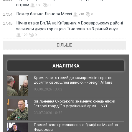
вітром
186
0
Помер батько Ліонеля Мессі
17:54
218
0
Нічна атака БпЛА на Київщину: у Броварському районі
17:45
загинули директор ліцею, її чоловік та 3-річний онук
122
0
БІЛЬШЕ
АНАЛІТИКА
Кремль не готовий до компромісів і прагне
досягти своїх цілей війною, - Foreign Affairs
03.08.2026 13:02
Звільнення Сирського знаменує кінець епохи
"старої гвардії" в українській армії — NYT
23.07.2026 10:32
Повний текст резонансного брифінга Михайла
Федорова