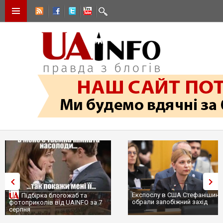
Експослу в США Стефанішині
Підбірка блогожаб та
обрали запобіжний захід
фотоприколів від UAINFO за 7
серпня