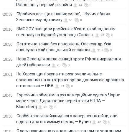
Patriot ще у перший рік війни
44
0
"Зробимо все, що в наших силах", - Вучич обіцяв
20:39
Зеленському підтримку
51
0
ВМС ЗСУ знищили російські об'єкти та обладнання
20:16
спецназу на буровій установці «Сиваш»
73
0
Остаточна точка без повернень: Олександр Усік
19:50
анонсував свій прощальний поєдинок
318
0
Нова Зеландія ввела санкції проти РФ за викрадення
19:25
дітей і кібератаки
26
0
На Херсонщині окупанти розпочали «вільне
19:01
полювання» на автотранспорт за допомогою дронів на
оптоволокні — ОВА
73
0
Туреччина обмежила рух комерційних суден у Чорне
18:45
море через Дарданелли через атаки БПЛА —
Bloomberg
73
0
Сербія хоче якнайшвидшого завершення війни, але
18:38
підстав для оптимізму немає, — Вучич
42
0
Одесу накрила потужна злива з градом та ураганним
18:15