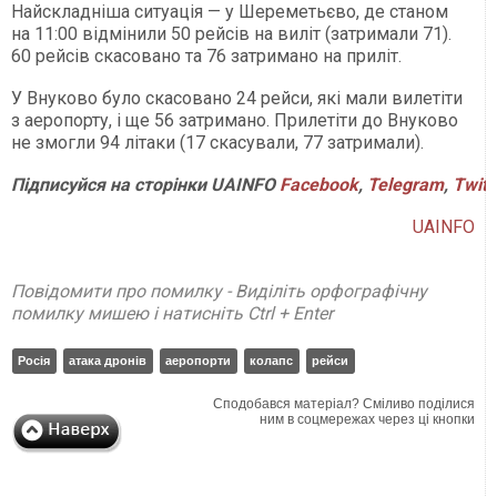
Найскладніша ситуація — у Шереметьєво, де станом
на 11:00 відмінили 50 рейсів на виліт (затримали 71).
60 рейсів скасовано та 76 затримано на приліт.
У Внуково було скасовано 24 рейси, які мали вилетіти
з аеропорту, і ще 56 затримано. Прилетіти до Внуково
не змогли 94 літаки (17 скасували, 77 затримали).
Підписуйся
на
сторінки
UAINFO
Facebook
,
Telegram
,
Twitt
UAINFO
Повідомити про помилку - Виділіть орфографічну
помилку мишею і натисніть Ctrl + Enter
Росія
атака дронів
аеропорти
колапс
рейси
Сподобався матеріал? Сміливо поділися
ним в соцмережах через ці кнопки