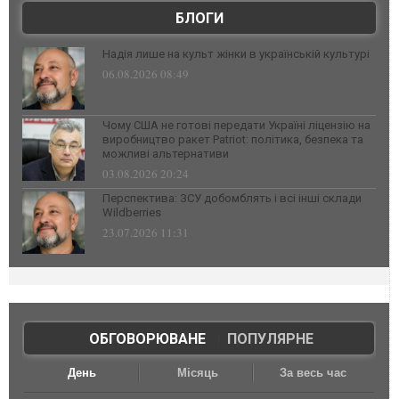
БЛОГИ
Надія лише на культ жінки в українській культурі
06.08.2026 08:49
Чому США не готові передати Україні ліцензію на
виробництво ракет Patriot: політика, безпека та
можливі альтернативи
03.08.2026 20:24
Перспектива: ЗСУ добомблять і всі інші склади
Wildberries
23.07.2026 11:31
ОБГОВОРЮВАНЕ
|
ПОПУЛЯРНЕ
День
Місяць
За весь час