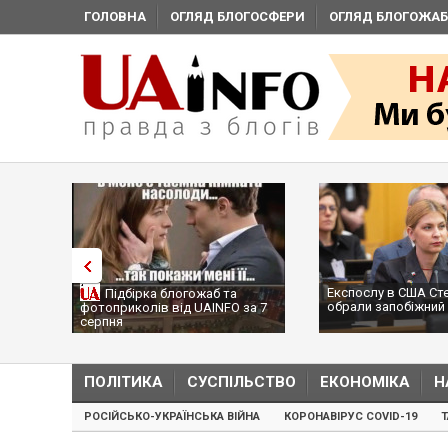
ГОЛОВНА
ОГЛЯД БЛОГОСФЕРИ
ОГЛЯД БЛОГОЖАБ
Експослу в США Ст
Підбірка блогожаб та
обрали запобіжний 
фотоприколів від UAINFO за 7
серпня
ПОЛІТИКА
СУСПІЛЬСТВО
ЕКОНОМІКА
Н
РОСІЙСЬКО-УКРАЇНСЬКА ВІЙНА
КОРОНАВІРУС COVID-19