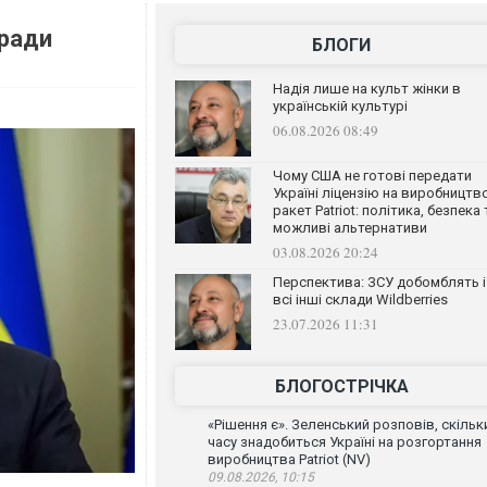
оради
БЛОГИ
Надія лише на культ жінки в
українській культурі
06.08.2026 08:49
Чому США не готові передати
Україні ліцензію на виробництв
ракет Patriot: політика, безпека 
можливі альтернативи
03.08.2026 20:24
Перспектива: ЗСУ добомблять і
всі інші склади Wildberries
23.07.2026 11:31
БЛОГОСТРІЧКА
«Рішення є». Зеленський розповів, скільк
часу знадобиться Україні на розгортання
виробництва Patriot (NV)
09.08.2026, 10:15