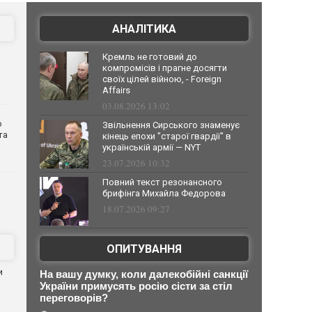
АНАЛІТИКА
Кремль не готовий до
компромісів і прагне досягти
своїх цілей війною, - Foreign
Affairs
03.08.2026 13:02
о
Звільнення Сирського знаменує
та
кінець епохи "старої гвардії" в
українській армії — NYT
23.07.2026 10:32
Повний текст резонансного
брифінга Михайла Федорова
18.07.2026 09:27
ОПИТУВАННЯ
и
На вашу думку, коли далекобійні санкції
України примусять росію сісти за стіл
переговорів?