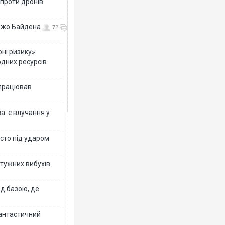
 проти дронів
 Джо Байдена
72
ні ризику»:
одних ресурсів
 працював
: є влучання у
істо під ударом
отужних вибухів
ад базою, де
фантастичний