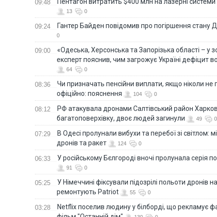
Пентагон витратить $400 млн на лазерні системи
09:48
13
0
Гантер Байден повідомив про погіршення стану
09:24
0
«Одеська, Херсонська та Запорізька області – у зо
09:00
експерт пояснив, чим загрожує Україні дефіцит в
64
0
Чи призначать пенсійни виплати, якщо ніколи не
08:36
офіційно: пояснення
104
0
РФ атакувала дронами Салтівський район Харкова
08:12
багатоповерхівку, двоє людей загинули
49
0
В Одесі пролунали вибухи та перебої зі світлом: м
07:29
дронів та ракет
124
0
У російському Бєлгороді вночі пролунала серія п
06:33
91
0
У Німеччині фіксували підозрілі польоти дронів н
05:25
ремонтують Patriot
55
0
Netflix поселив людину у білборді, що рекламує 
03:28
фільм "Останній дім"
130
0