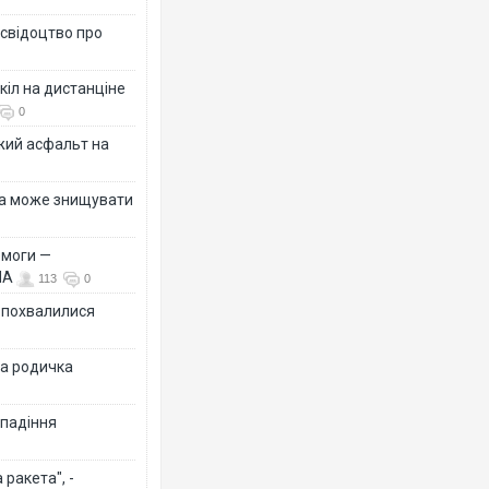
 свідоцтво про
кіл на дистанціне
0
жий асфальт на
їна може знищувати
емоги —
ША
113
0
Ф похвалилися
на родичка
 падіння
ракета", -