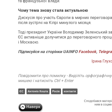
та французької влади.
Чому тема знову стала актуальною
Дискусія про участь Європи в мирних переговора
після зустрічі на Кіпрі минулого місяця.
Тоді президент України Володимир Зеленський за
ЄС активніше долучитися до переговорного про
і Москвою.
Підписуйся
на
сторінки
UAINFO
Facebook
,
Telegr
Ірина Глух
Повідомити про помилку - Виділіть орфографічн
мишею і натисніть Ctrl + Enter
ЄС
Антоніо Кошта
Росія
контакти
Сподобався матері
ним в соцме