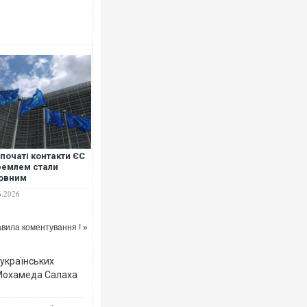
початі контакти ЄС
ремлем стали
овним
раїнським"
6.2026
анням на саміті у
сселі
вила коментування ! »
 українських
 Мохамеда Салаха