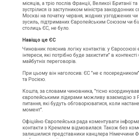
місяців, а тріо послів Франції, Великої Британії т
зустрілися із заступником міністра закордонних с
Москві на початку червня, жодних узгоджених чи
зусиль, підтриманих Європейським Союзом чи б
столиць ЄС, не було.
Навіщо це ЄС
Чиновник пояснив логіку контактів: у Євросоюзі є
інтереси, які потрібно буде захистити" в контексті
майбутніх переговорів.
При цьому він наголосив: ЄС "не є посередником
та Росією.
Кошта, за словами чиновника, "тісно координував
європейськими лідерами можливу взаємодію з Р
питання, які будуть обговорюватися, коли настан
момент".
Офіційно Європейська рада коментувати інформ
контакти з Кремлем відмовилася. Також без ком
залишилися представники канцлера Німеччини Ф