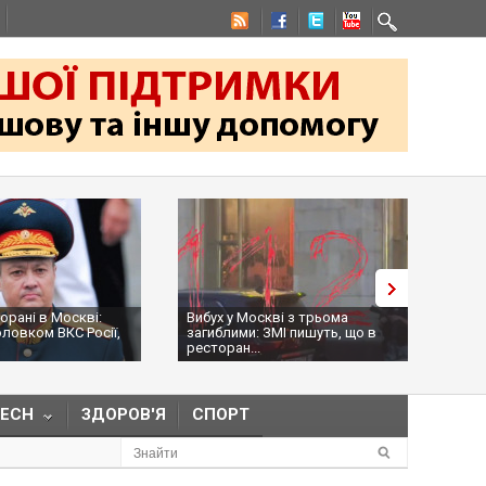
торані в Москві:
Вибух у Москві з трьома
На к
оловком ВКС Росії,
загиблими: ЗМІ пишуть, що в
Обол
ресторан...
нама
TECH
ЗДОРОВ'Я
СПОРТ