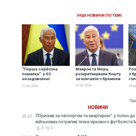
ІНШІ НОВИНИ ПО ТЕМІ
"Перша серйозна
Макрон та Мерц
Роз
помилка": у ЄС
розкритикували Кошту
з К
незадоволені
за контакти з Кремлем
гол
рішенням голови
"ук
19.06.2026
22.06.2026
19.0
Європейської ради
пит
налагодити контакти з
Брю
Кремлем — Politico
Пра
НОВИНИ
ППриїхав за паспортом та квартирою": у полон до
10:13
військових потрапив тезка зіркового футболіста
2
0