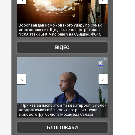
 Сумах,
За 2000 кілометрів від кордону з Україною: в
"Мої іграшки
аждали
Єкатеринбурзі після атаки дронів загорівся
суперкарів в
і. ФОТО
склад Wildberries. ФОТО. ВІДЕО
ВІДЕО
: у полон
Одесу накрила потужна злива з градом та
Вже вивели на
тезка
ураганним вітром
позашляхови
ха
БЛОГОЖАБИ