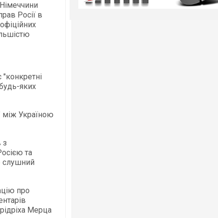
а Німеччини
прав Росії в
 офіційних
ільшістю
 "конкретні
 будь-яких
" між Україною
 з
осією та
е слушний
ацію про
ентарів
рідріха Мерца