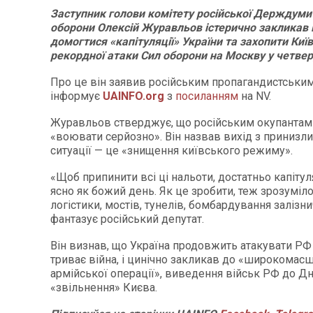
Заступник голови комітету російської Держдуми
оборони Олексій Журавльов істерично закликав 
домогтися «капітуляції» України та захопити Київ
рекордної атаки Сил оборони на Москву у четвер
Про це він заявив російським пропагандистським
інформує
UAINFO
.org
з
посиланням
на NV.
Журавльов стверджує, що російським окупантам 
«воювати серйозно». Він назвав вихід з принизл
ситуації — це «знищення київського режиму».
«Щоб припинити всі ці нальоти, достатньо капітул
ясно як божий день. Як це зробити, теж зрозуміло
логістики, мостів, тунелів, бомбардування залізни
фантазує російський депутат.
Він визнав, що Україна продовжить атакувати РФ
триває війна, і цинічно закликав до «широкомас
армійської операції», виведення військ РФ до Дн
«звільнення» Києва.