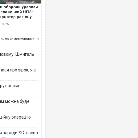
и оборони уразили
славський НПЗ:
ернатор регіону
вив про
8.2026
ймасштабнішу
ку. ВІДЕО
вила коментування ! »
Росі
торг
ФОТ
-новому: Шмигаль
ся про зірок, які
рут росіян
рям можна буде
ційну операцію
Топ
під
и заради ЄС: посол