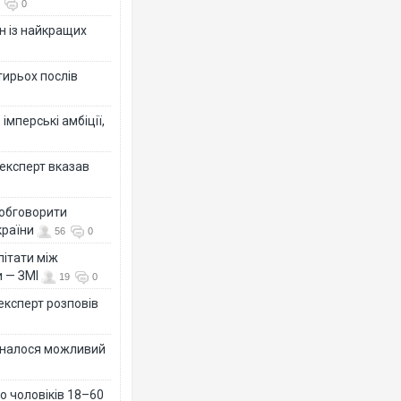
0
н із найкращих
тирьох послів
імперські амбіції,
 експерт вказав
 обговорити
країни
56
0
літати між
и — ЗМІ
19
0
 експерт розповів
ізналося можливий
о чоловіків 18–60