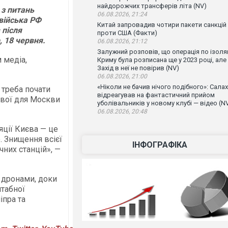
найдорожчих трансферів літа (NV)
 з питань
06.08.2026, 21:24
війська РФ
Китай запровадив чотири пакети санкцій
 після
проти США (Факти)
, 18 червня.
06.08.2026, 21:12
Залужний розповів, що операція по ізоляц
 медіа,
Криму була розписана ще у 2023 році, але
Захід в неї не повірив (NV)
06.08.2026, 21:00
«Ніколи не бачив нічого подібного»: Салах
треба почати
відреагував на фантастичний прийом
ивої для Москви
уболівальників у новому клубі — відео (N
06.08.2026, 20:48
яції Києва — це
. Знищення всієї
ІНФОГРАФІКА
чних станцій», —
 дронами, доки
штабної
іпра та