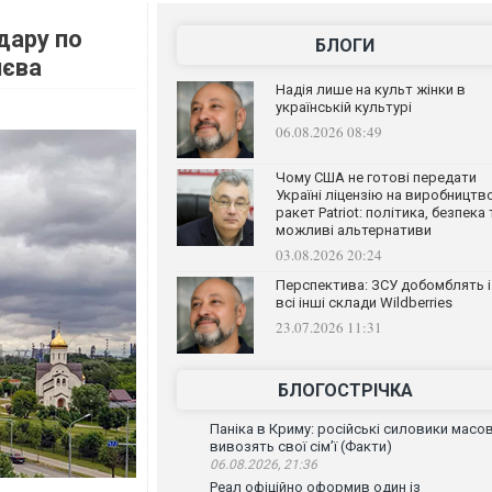
дару по
БЛОГИ
иєва
Надія лише на культ жінки в
українській культурі
06.08.2026 08:49
Чому США не готові передати
Україні ліцензію на виробництв
ракет Patriot: політика, безпека 
можливі альтернативи
03.08.2026 20:24
Перспектива: ЗСУ добомблять і
всі інші склади Wildberries
23.07.2026 11:31
БЛОГОСТРІЧКА
Паніка в Криму: російські силовики масо
вивозять свої сім’ї (Факти)
06.08.2026, 21:36
Реал офіційно оформив один із