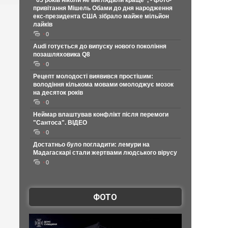
"65 років ніколи не виглядали краще", - фото-
привітання Мішель Обами до дня народження
екс-президента США зібрало майже мільйон
лайків
0
Audi готується до випуску нового покоління
позашляховика Q8
0
Рецепт молодості виявився простішим:
володіння кількома мовами омолоджує мозок
на десяток років
0
Неймар влаштував конфлікт після перемоги
"Сантоса". ВІДЕО
0
Достатньо було погладити: лемури на
Мадагаскарі стали жертвами людського вірусу
0
ФОТО