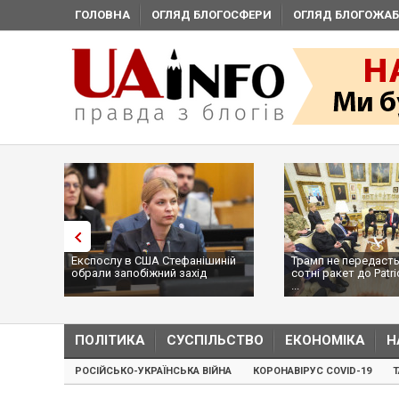
ГОЛОВНА
ОГЛЯД БЛОГОСФЕРИ
ОГЛЯД БЛОГОЖАБ
Експослу в США Стефанішиній
Трамп не передасть
обрали запобіжний захід
сотні ракет до Patri
...
ПОЛІТИКА
СУСПІЛЬСТВО
ЕКОНОМІКА
Н
РОСІЙСЬКО-УКРАЇНСЬКА ВІЙНА
КОРОНАВІРУС COVID-19