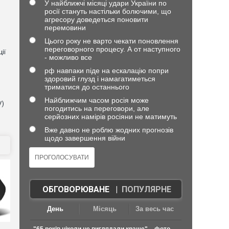
У найближчі місяці удари України по
росії стануть настільки болючими, що
агресору доведеться поновити
перемовини
Цього року не варто чекати поновлення
переговорного процесу. А от наступного
ії
- можливо все
рф навпаки піде на ескалацію попри
здоровий глузд і намагатиметься
триматися до останнього
Найближчим часом росія може
V)
погодитись на переговори, але
серйозних намірів росіяни не матимуть
Вже давно не роблю жодних прогнозів
щодо завершення війни
ОБГОВОРЮВАНЕ
|
ПОПУЛЯРНЕ
День
Місяць
За весь час