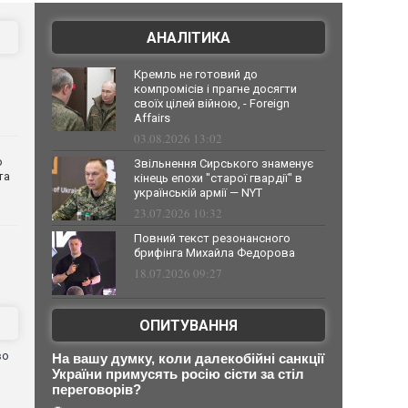
АНАЛІТИКА
Кремль не готовий до
компромісів і прагне досягти
своїх цілей війною, - Foreign
Affairs
03.08.2026 13:02
о
Звільнення Сирського знаменує
та
кінець епохи "старої гвардії" в
українській армії — NYT
23.07.2026 10:32
Повний текст резонансного
брифінга Михайла Федорова
18.07.2026 09:27
ОПИТУВАННЯ
во
На вашу думку, коли далекобійні санкції
України примусять росію сісти за стіл
переговорів?