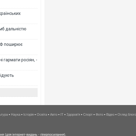
країнських
омб дальністю
 РФ поширює
 гармати росіян, -
лідують
ьтура
•
Наука
•
Історія
•
Освіта
•
Авто
•
IT
•
Здоров'я
•
Спорт
•
Фото
•
Відео
•
Огляд блог
я (для інтернет-видань - гіперпосилання).