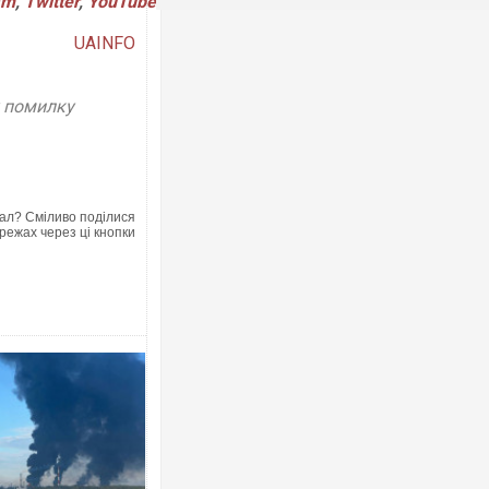
am
,
Twitter
,
YouTube
UAINFO
у помилку
ал? Сміливо поділися
режах через ці кнопки