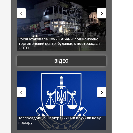
я атакувала Суми КАБами: пошкоджено
Українські надзвичайники в
овельний центр, будинки, є постраждалі.
під час ліквідації масштабно
О
Франції
ВІДЕО
посадовцю Повітряних Сил вручили нову
Сили оборони уразили Ярос
озру
губернатор регіону заявив 
атаку. ВІДЕО