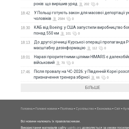
років: що вирішив уряд
202
0
У Польщі готують закон для масової депортації у
18:42
чоловіків
2584
0
КАБ від Boeing: у США запустили виробництво б
18:30
понад 550 км
101
0
До другої річниці Курської операції пропаганда
18:13
масштабну дезінформацію
112
0
Наразі пріоритетними цілями HIMARS є далекобійні
18:01
військовий
70
0
Після провалу на ЧС-2026: у Південній Кореї розс
17:46
призначення тренера збірної
66
0
БІЛЬШЕ
Головна
•
Головні новини
•
Політика
•
Суспільство
•
Економіка
•
Світ
•
Кул
Всі новини належать їх правовласникам.
Використання матеріалів сайту
uainfo.org
дозволяється за умови посиланн