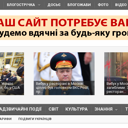
БЛОГОСТРІЧКА
ДОСЬЄ
БЛОГОЖАБИ
ФОТО
ВІДЕО
 Україні
Вибух у ресторані в Москві:
Вибух у Мос
ot, бо у США
ціллю був головком ВКС Росії,
загиблими: 
пр...
ресторан...
АДЗВИЧАЙНІ ПОДІЇ
СВІТ
КУЛЬТУРА
ЗНАННЯ
ТАРИФИ
ПОДВИГИ УКРАЇНЦІВ