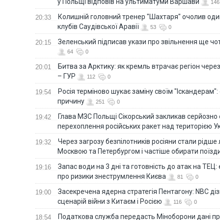
у Польщі відповів на ультиматуми Варшави
146
Колишній головний тренер "Шахтаря" очолив оди
20:33
клубів Саудівської Аравії
53
0
Зеленський підписав укази про звільнення ще чо
20:15
64
0
Битва за Арктику: як кремль втрачає регіон через 
20:01
– ГУР
112
0
Росія терміново шукає заміну своїм "Іскандерам":
19:54
причину
251
0
Глава МЗС Польщі Сікорський закликав серйозно
19:42
перехоплення російських ракет над територією У
Через загрозу безпілотників росіяни стали рідше 
19:32
Москвою та Петербургом і частіше обирати поїзд
Запас води на 3 дні та готовність до атак на ТЕЦ:
19:16
про ризики знеструмлення Києва
81
0
Засекречена ядерна стратегія Пентагону: NBC д
19:00
сценарій війни з Китаєм і Росією
116
0
Податкова служба передасть Міноборони дані пр
18:54