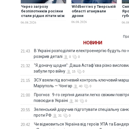
Через загрозу
Wildberries у Тверській
Сил
безпілотників росіяни
області атакували
Яро
стали рідше літати між
дрони
губ
Москвою та
зая
06.08.2026
06.08.2026
06.0
Петербургом і частіше
на
обирати поїзди — ЗМІ
ата
Пра
НОВИНИ
В Україні розподіляти електроенергію будуть по
21:43
розкрив деталі
0
0
"Я доначу щодня": Даша Астаф'єва різко висловила
21:32
забули про війну
15
0
ЗСУ взяли під вогневий контроль ключовий марш
21:15
Маріуполь — Чонгар
40
0
Прогноз: 9-го серпня дихати легко свіжим повіт
21:00
повсюди в Україні
30
0
Зеленський доручив підготувати спеціальну санк
20:55
проти РФ
31
0
Чи відмовиться Україна від героїв УПА та Бандер
20:42