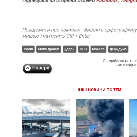
Підписуйся
на
сторінки
UAINFO
Facebook
,
Telegr
Повідомити про помилку - Виділіть орфографічн
мишею і натисніть Ctrl + Enter
Росія
атака дронів
удари
НПЗ
Москва
держдума
Сподобався матері
ним в соцме
ІНШІ НОВИНИ ПО ТЕМІ