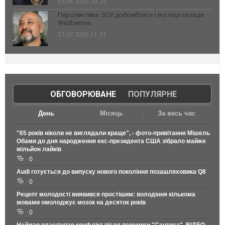
03.08.2026 20:24
Перспектива: ЗСУ добомблять і всі інші склади
Wildberries
23.07.2026 11:31
ОБГОВОРЮВАНЕ
|
ПОПУЛЯРНЕ
День
Місяць
За весь час
"65 років ніколи не виглядали краще", - фото-привітання Мішель
Обами до дня народження екс-президента США зібрало майже
мільйон лайків
0
Audi готується до випуску нового покоління позашляховика Q8
0
Рецепт молодості виявився простішим: володіння кількома
мовами омолоджує мозок на десяток років
0