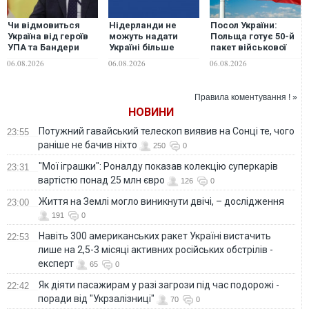
Чи відмовиться
Нідерланди не
Посол України:
Україна від героїв
можуть надати
Польща готує 50-й
УПА та Бандери
Україні більше
пакет військової
заради ЄС: посол у
ракет до Patriot,
допомоги Україні
06.08.2026
06.08.2026
06.08.2026
Польщі відповів на
але відкриті до
ультиматуми
будь-яких
Варшави
варіантів
Правила коментування ! »
допомоги, -
НОВИНИ
Міноборони країни
Потужний гавайський телескоп виявив на Сонці те, чого
23:55
раніше не бачив ніхто
250
0
"Мої іграшки": Роналду показав колекцію суперкарів
23:31
вартістю понад 25 млн євро
126
0
Життя на Землі могло виникнути двічі, – дослідження
23:00
191
0
Навіть 300 американських ракет Україні вистачить
22:53
лише на 2,5-3 місяці активних російських обстрілів -
експерт
65
0
Як діяти пасажирам у разі загрози під час подорожі -
22:42
поради від "Укрзалізниці"
70
0