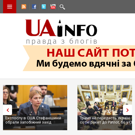
Експослу в США Стефанішиній
Трамп не передасть Україні
обрали запобіжний захід
сотні ракет до Patriot, бо у С
...