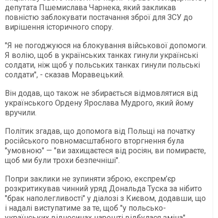
депутата Пшемислава Чарнека, який закликав
повністю заблокувати постачання зброї для ЗСУ до
вирішення історичного спору.
"Я не погоджуюся на блокування військової допомоги.
Я волію, щоб в українських танках гинули українські
солдати, ніж щоб у польських танках гинули польські
солдати", - сказав Моравецький.
Він додав, що також не збирається відмовлятися від
українського Ордену Ярослава Мудрого, який йому
вручили.
Політик згадав, що допомога від Польщі на початку
російського повномасштабного вторгнення була
"умовною" — "ви захищаєтеся від росіян, ви помираєте,
щоб ми були трохи безпечніші".
Попри заклики не зупиняти зброю, експрем’єр
розкритикував чинний уряд Дональда Туска за нібито
"брак наполегливості" у діалозі з Києвом, додавши, що
і надалі виступатиме за те, щоб "у польсько-
українських відносинах нарешті відбулася зміна".