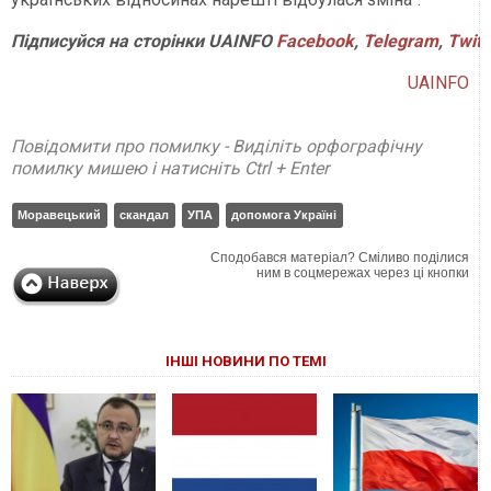
Підписуйся
на
сторінки
UAINFO
Facebook
,
Telegram
,
Twitt
UAINFO
Повідомити про помилку - Виділіть орфографічну
помилку мишею і натисніть Ctrl + Enter
Моравецький
скандал
УПА
допомога Україні
Сподобався матеріал? Сміливо поділися
ним в соцмережах через ці кнопки
ІНШІ НОВИНИ ПО ТЕМІ