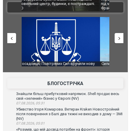
траждалі.
під час ліквідації масштабної лісової пожежі у
Болгарії з
ВІДЕО
Франції
ФОТО
чили нову
Сили оборони уразили Ярославський НПЗ:
Неймар вла
губернатор регіону заявив про наймасштабнішу
"Сантоса".
атаку. ВІДЕО
БЛОГОСТРІЧКА
Знайшли більш прибутковий напрямок. Shell продає весь
свій «зелений» бізнес у Європі (NV)
07.08.2026, 05:31
Убивство Ігоря Комарова. Ветеран Kraken Новостройний
після повернення з Балі два тижні не виходив з дому — ЗМІ
(NV)
07.08.2026, 05:01
«Розумів, що мій досвід потрібен на фронті»: історія