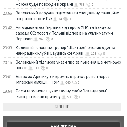
можна буде повсюди в Україні
788
0
Зеленський доручив підготувати спеціальну санкційну
20:55
операцію проти РФ
74
0
Чи відмовиться Україна від героїв УПА та Бандери
20:42
заради ЄС: посол у Польщі відповів на ультиматуми
Варшави
343
0
Колишній головний тренер "Шахтаря" очолив один із
20:33
найкращих клубів Саудівської Аравії
103
0
Зеленський підписав укази про звільнення ще чотирьох
20:15
послів
147
0
Битва за Арктику: як кремль втрачає регіон через
20:01
імперські амбіції, – ГУР
646
0
Росія терміново шукає заміну своїм "Іскандерам":
19:54
експерт вказав причину
506
0
БІЛЬШЕ
АНАЛІТИКА