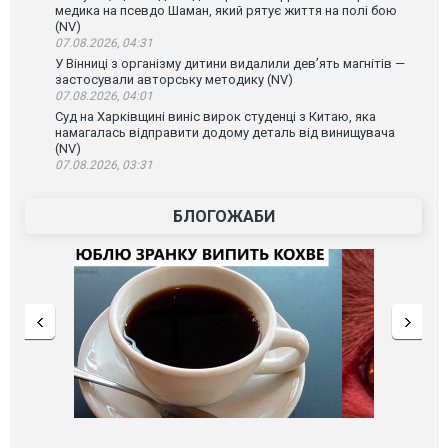
медика на псевдо Шаман, який рятує життя на полі бою
(NV)
07.08.2026, 04:31
У Вінниці з організму дитини видалили дев’ять магнітів —
застосували авторську методику (NV)
07.08.2026, 04:01
Суд на Харківщині виніс вирок студенці з Китаю, яка
намагалась відправити додому деталь від винищувача
(NV)
07.08.2026, 03:31
БЛОГОЖАБИ