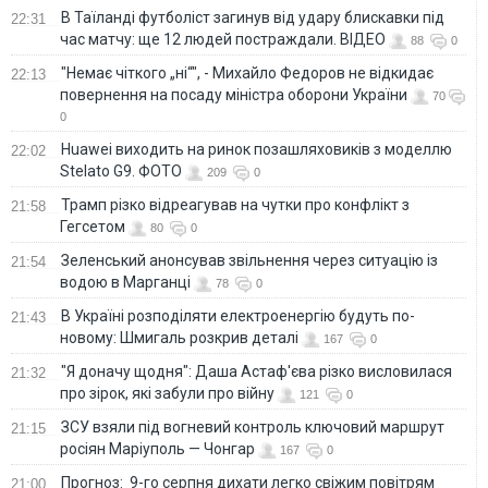
В Таїланді футболіст загинув від удару блискавки під
22:31
час матчу: ще 12 людей постраждали. ВІДЕО
88
0
"Немає чіткого „ні“", - Михайло Федоров не відкидає
22:13
повернення на посаду міністра оборони України
70
0
Huawei виходить на ринок позашляховиків з моделлю
22:02
Stelato G9. ФОТО
209
0
Трамп різко відреагував на чутки про конфлікт з
21:58
Гегсетом
80
0
Зеленський анонсував звільнення через ситуацію із
21:54
водою в Марганці
78
0
В Україні розподіляти електроенергію будуть по-
21:43
новому: Шмигаль розкрив деталі
167
0
"Я доначу щодня": Даша Астаф'єва різко висловилася
21:32
про зірок, які забули про війну
121
0
ЗСУ взяли під вогневий контроль ключовий маршрут
21:15
росіян Маріуполь — Чонгар
167
0
Прогноз: 9-го серпня дихати легко свіжим повітрям
21:00