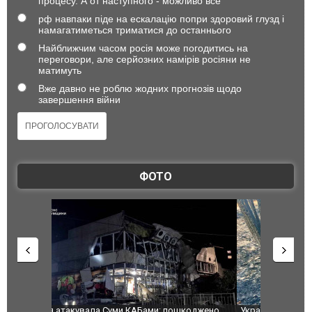
процесу. А от наступного - можливо все
рф навпаки піде на ескалацію попри здоровий глузд і
намагатиметься триматися до останнього
Найближчим часом росія може погодитись на
переговори, але серйозних намірів росіяни не
матимуть
Вже давно не роблю жодних прогнозів щодо
завершення війни
ФОТО
шкоджено
Українські надзвичайники врятували козуленя
СБУ за спр