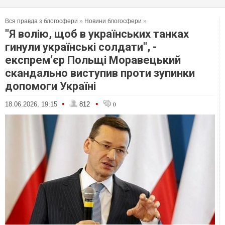
Вся правда з блогосфери
»
Новини блогосфери
»
"Я волію, щоб в українських танках
гинули українські солдати", -
експрем’єр Польщі Моравецький
скандально виступив проти зупинки
допомоги Україні
•
•
18.06.2026, 19:15
812
0