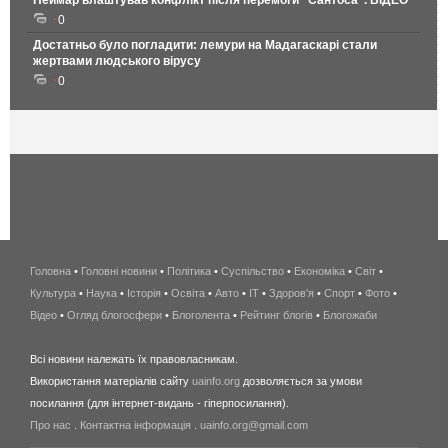
Неймар влаштував конфлікт після перемоги "Сантоса". ВІДЕО
0
Достатньо було погладити: лемури на Мадагаскарі стали
жертвами людського вірусу
0
Головна
•
Головні новини
•
Політика
•
Суспільство
•
Економіка
беспроводной
•
Світ
•
Культура
•
Наука
•
Історія
•
Освіта
•
Авто
•
IT
•
Здоров'я
интернет
•
Спорт
•
Фото
•
Відео
•
Огляд блогосфери
•
Блоголента
•
Рейтинг блогів
киев
•
Блогожаби
и
Всі новини належать їх правовласникам.
область
Використання матеріалів сайту
uainfo.org
дозволяється за умови
wimax
посилання (для інтернет-видань - гіперпосилання).
интернет
Про нас
.
Контактна інформація
.
uainfo.org@gmail.com
в
киеве