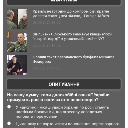
Кремль не готовий до компромісів і прагне
досягти своїх цілей війною, - Foreign Affairs
03.08.2026 13:02
Звільнення Сирського знаменує кінець епохи
"старої гвардії" в українській армії — NYT
23.07.2026 10:32
Повний текст резонансного брифінга Михайла
Федорова
18.07.2026 09:27
ОПИТУВАННЯ
На вашу думку, коли далекобійні санкції України
примусять росію сісти за стіл переговорів?
У найближчі місяці удари України по росії стануть
настільки болючими, що агресору доведеться
поновити перемовини
Цього року не варто чекати поновлення переговорного