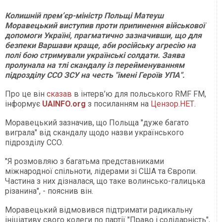
Колишній прем’єр-міністр Польщі Матеуш
Моравецький виступив проти припинення військової
допомоги Україні, прагматично зазначивши, що для
безпеки Варшави краще, аби російську агресію на
полі бою стримували українські солдати. Заява
пролунала на тлі скандалу із перейменуванням
підрозділу ССО ЗСУ на честь "імені Героїв УПА".
Про це він
сказав
в інтерв’ю для польського RMF FM,
інформує
UAINFO.org
з посиланням на
Цензор.НЕТ
.
Моравецький зазначив, що Польща "дуже багато
виграла" від скандалу щодо назви українського
підрозділу ССО.
"Я розмовляю з багатьма представниками
міжнародної спільноти, лідерами зі США та Європи.
Частина з них дізналася, що таке волинсько-галицька
різанина", - пояснив він.
Моравецький відмовився підтримати радикальну
ініціативу свого колеги по партії "Право і солідарність",