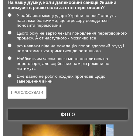
На вашу думку, коли далекобійні санкції України
примусять росію сісти за стіл переговорів?
У найближчі місяці удари України по росії стануть
настільки болючими, що агресору доведеться
поновити перемовини
Цього року не варто чекати поновлення переговорного
процесу. А от наступного - можливо все
рф навпаки піде на ескалацію попри здоровий глузд і
намагатиметься триматися до останнього
Найближчим часом росія може погодитись на
переговори, але серйозних намірів росіяни не
матимуть
Вже давно не роблю жодних прогнозів щодо
завершення війни
ФОТО