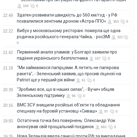
104
0
Здатен розвивати швидкість до 560 км/год - у РФ
22:49
похвалилися зенітним дроном «Астра-ППО»
353
0
Вибух у московському ресторані: померла ще одна
22:22
родичка російського генерала Чайка, - росЗМІ
322
0
Первинний аналіз уламків: у Болгарії заявили про
21:42
падіння українського безпілотника
107
0
"Ми займаємося папірцями. А летить не паперова
21:18
ракета", - Зеленський заявив, що просив ліцензії на
Patriot ще у перший рік війни
61
0
"Зробимо все, що в наших силах", - Вучич обіцяв
20:39
Зеленському підтримку
66
0
ВМС ЗСУ знищили російські об'єкти та обладнання
20:16
спецназу на буровій установці «Сиваш»
97
0
Остаточна точка без повернень: Олександр Усік
19:50
анонсував свій прощальний поєдинок
663
0
Нова Зеландія ввела санкції проти РФ за викрадення
19:25