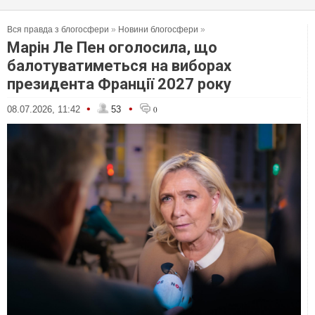
Вся правда з блогосфери
»
Новини блогосфери
»
Марін Ле Пен оголосила, що
балотуватиметься на виборах
президента Франції 2027 року
•
•
08.07.2026, 11:42
53
0