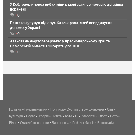
У Коблевому через вибух міни в морі загинув чоловік, дві жінки
поранені
0
Пентагон усунув від служби генерала, який координував
допомогу Україні
0
Атакована нафтопереробка: у Краснодарському краї та
Самарській області РФ горять два НПЗ
0
Головна
•
Головні новини
•
Політика
•
Суспільство
•
Економіка
беспроводной
•
Світ
•
Культура
•
Наука
•
Історія
•
Освіта
•
Авто
•
IT
•
Здоров'я
интернет
•
Спорт
•
Фото
•
Відео
•
Огляд блогосфери
•
Блоголента
•
Рейтинг блогів
киев
•
Блогожаби
и