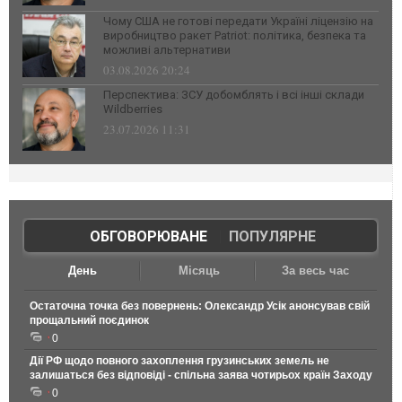
Чому США не готові передати Україні ліцензію на
виробництво ракет Patriot: політика, безпека та
можливі альтернативи
03.08.2026 20:24
Перспектива: ЗСУ добомблять і всі інші склади
Wildberries
23.07.2026 11:31
ОБГОВОРЮВАНЕ
|
ПОПУЛЯРНЕ
День
Місяць
За весь час
Остаточна точка без повернень: Олександр Усік анонсував свій
прощальний поєдинок
0
Дії РФ щодо повного захоплення грузинських земель не
залишаться без відповіді - спільна заява чотирьох країн Заходу
0