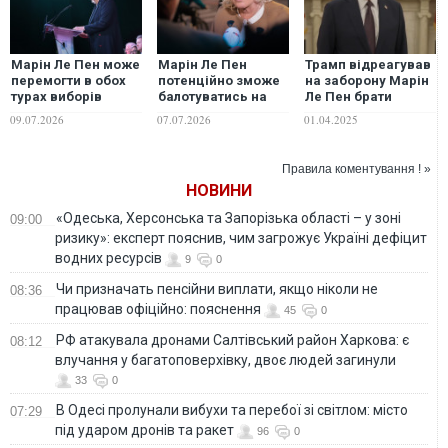
Марін Ле Пен може
Марін Ле Пен
Трамп відреагував
перемогти в обох
потенційно зможе
на заборону Марін
турах виборів
балотуватись на
Ле Пен брати
президента
виборах
участь у виборах
09.07.2026
07.07.2026
01.04.2025
Франції:
президента
президента
опитування
Франції-2027
Франції
Правила коментування ! »
НОВИНИ
«Одеська, Херсонська та Запорізька області – у зоні
09:00
ризику»: експерт пояснив, чим загрожує Україні дефіцит
водних ресурсів
9
0
Чи призначать пенсійни виплати, якщо ніколи не
08:36
працював офіційно: пояснення
45
0
РФ атакувала дронами Салтівський район Харкова: є
08:12
влучання у багатоповерхівку, двоє людей загинули
33
0
В Одесі пролунали вибухи та перебої зі світлом: місто
07:29
під ударом дронів та ракет
96
0