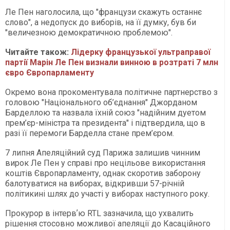
Ле Пен наголосила, що "французи скажуть останнє
слово", а недопуск до виборів, на її думку, був би
"величезною демократичною проблемою".
Читайте також:
Лідерку французької ультраправої
партії Марін Ле Пен визнали винною в розтраті 7 млн
євро Європарламенту
Окремо вона прокоментувала політичне партнерство з
головою "Національного об’єднання" Джорданом
Барделлою та назвала їхній союз "надійним дуетом
прем’єр-міністра та президента" і підтвердила, що в
разі її перемоги Барделла стане прем’єром.
7 липня Апеляційний суд Парижа залишив чинним
вирок Ле Пен у справі про нецільове використання
коштів Європарламенту, однак скоротив заборону
балотуватися на виборах, відкривши 57-річній
політикині шлях до участі у виборах наступного року.
Прокурор в інтервʼю RTL зазначила, що ухвалить
рішення стосовно можливої апеляції до Касаційного