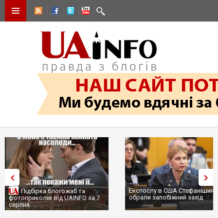
Експослу в США Стефанішині
Підбірка блогожаб та
обрали запобіжний захід
фотоприколів від UAINFO за 7
серпня