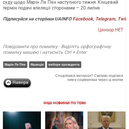
суду щодо Марін Ле Пен наступного тижня. Кінцевий
термін подачі апеляції сторонами — 20 липня.
Підписуйся
на
сторінки
UAINFO
Facebook
,
Telegram
,
Twitt
Цензор.НЕТ
Повідомити про помилку - Виділіть орфографічну
помилку мишею і натисніть Ctrl + Enter
Марін Ле Пен
Франція
вибори президента
Сподобався матеріал? Сміливо поділися
ним в соцмережах через ці кнопки
ІНШІ НОВИНИ ПО ТЕМІ