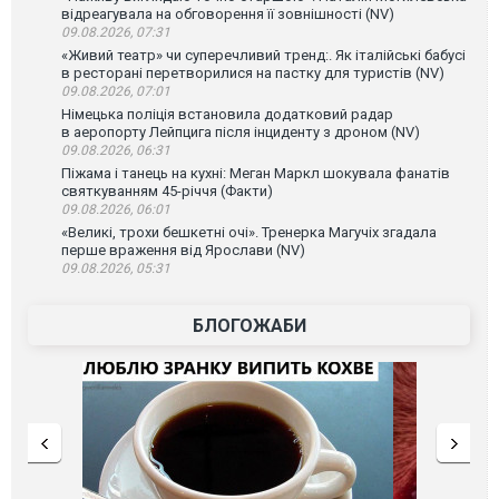
відреагувала на обговорення її зовнішності (NV)
09.08.2026, 07:31
«Живий театр» чи суперечливий тренд:. Як італійські бабусі
в ресторані перетворилися на пастку для туристів (NV)
09.08.2026, 07:01
Німецька поліція встановила додатковий радар
в аеропорту Лейпцига після інциденту з дроном (NV)
09.08.2026, 06:31
Піжама і танець на кухні: Меган Маркл шокувала фанатів
святкуванням 45-річчя (Факти)
09.08.2026, 06:01
«Великі, трохи бешкетні очі». Тренерка Магучіх згадала
перше враження від Ярослави (NV)
09.08.2026, 05:31
БЛОГОЖАБИ