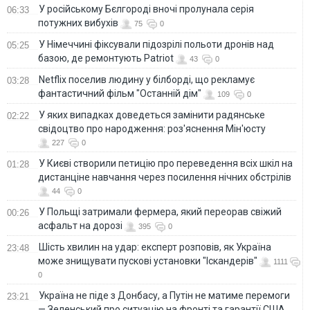
У російському Бєлгороді вночі пролунала серія
06:33
потужних вибухів
75
0
У Німеччині фіксували підозрілі польоти дронів над
05:25
базою, де ремонтують Patriot
43
0
Netflix поселив людину у білборді, що рекламує
03:28
фантастичний фільм "Останній дім"
109
0
У яких випадках доведеться замінити радянське
02:22
свідоцтво про народження: роз'яснення Мін'юсту
227
0
У Києві створили петицію про переведення всіх шкіл на
01:28
дистанціне навчання через посилення нічних обстрілів
44
0
У Польщі затримали фермера, який переорав свіжий
00:26
асфальт на дорозі
395
0
Шість хвилин на удар: експерт розповів, як Україна
23:48
може знищувати пускові установки "Іскандерів"
1111
0
Україна не піде з Донбасу, а Путін не матиме перемоги
23:21
— Зеленський про ситуацію на фронті та гарантії США