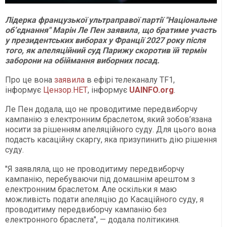
Лідерка французької ультраправої партії "Національне
обʼєднання" Марін Ле Пен заявила, що братиме участь
у президентських виборах у Франції 2027 року після
того, як апеляційний суд Парижу скоротив їй термін
заборони на обіймання виборних посад.
Про це вона
заявила
в ефірі телеканалу TF1,
інформує
Цензор.НЕТ
, інформує
UAINFO.org
.
Ле Пен додала, що не проводитиме передвиборчу
кампанію з електронним браслетом, який зобов’язана
носити за рішенням апеляційного суду. Для цього вона
подасть касаційну скаргу, яка призупинить дію рішення
суду.
"Я заявляла, що не проводитиму передвиборчу
кампанію, перебуваючи під домашнім арештом з
електронним браслетом. Але оскільки я маю
можливість подати апеляцію до Касаційного суду, я
проводитиму передвиборчу кампанію без
електронного браслета", — додала політикиня.