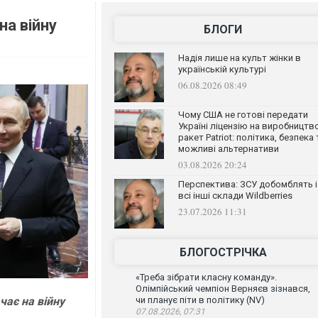
а війну
БЛОГИ
Надія лише на культ жінки в
українській культурі
06.08.2026 08:49
Чому США не готові передати
Україні ліцензію на виробництв
ракет Patriot: політика, безпека 
можливі альтернативи
03.08.2026 20:24
Перспектива: ЗСУ добомблять і
всі інші склади Wildberries
23.07.2026 11:31
БЛОГОСТРІЧКА
«Треба зібрати класну команду».
Олімпійський чемпіон Верняєв зізнався,
чає на війну
чи планує піти в політику (NV)
07.08.2026, 07:31