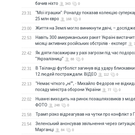
бачив ніхто
343
0
"Мої іграшки": Роналду показав колекцію суперка
23:31
25 млн євро
168
0
Життя на Землі могло виникнути двічі, – дослідж
23:00
Навіть 300 американських ракет Україні вистачит
22:53
місяці активних російських обстрілів - експерт
Як діяти пасажирам у разі загрози під час подорож
22:42
"Укрзалізниці"
88
0
В Таїланді футболіст загинув від удару блискавки
22:31
12 людей постраждали. ВІДЕО
112
0
"Немає чіткого „ні“", - Михайло Федоров не відки
22:13
посаду міністра оборони України
77
0
Huawei виходить на ринок позашляховиків з моде
22:02
ФОТО
248
0
Трамп різко відреагував на чутки про конфлікт з 
21:58
Зеленський анонсував звільнення через ситуацію
21:54
Марганці
84
0