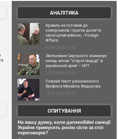
АНАЛІТИКА
Кремль не готовий до
компромісів і прагне досягти
своїх цілей війною, - Foreign
Affairs
03.08.2026 13:02
о
Звільнення Сирського знаменує
та
кінець епохи "старої гвардії" в
українській армії — NYT
23.07.2026 10:32
Повний текст резонансного
брифінга Михайла Федорова
18.07.2026 09:27
ОПИТУВАННЯ
На вашу думку, коли далекобійні санкції
України примусять росію сісти за стіл
переговорів?