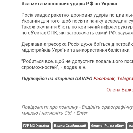
Яка мета масованих ударів РФ по Україні
Росія завдає ракетно-дронових ударів по цивільн
Україніи для того, щоб посіяти паніку всередині с
Також окупанти б'ють по критичній інфраструктурі
по об’єктах ОПК, які загрожують самій РФ, заува
Держава-агресорка Росія дуже боїться діпстрайкі
мідлстрайків України та використання балістики.
"Робиться все, щоб не допустити подальшого по
спроможностей”, - додав він.
Підписуйся
на
сторінки
UAINFO
Facebook
,
Telegr
Олена Бджо
Повідомити про помилку - Виділіть орфографічн
мишею і натисніть Ctrl + Enter
ГУР МО України
Вадим Скибицький
бюджет РФ на війну
ра