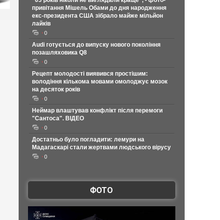
"65 років ніколи не виглядали краще", - фото-
привітання Мішель Обами до дня народження
екс-президента США зібрало майже мільйон
лайків
0
Audi готується до випуску нового покоління
позашляховика Q8
0
Рецепт молодості виявився простішим:
володіння кількома мовами омолоджує мозок
на десяток років
0
Неймар влаштував конфлікт після перемоги
"Сантоса". ВІДЕО
0
Достатньо було погладити: лемури на
Мадагаскарі стали жертвами людського вірусу
0
ФОТО