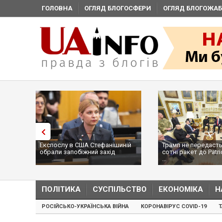
ГОЛОВНА
ОГЛЯД БЛОГОСФЕРИ
ОГЛЯД БЛОГОЖАБ
Експослу в США Стефанішиній
Трамп не передасть
обрали запобіжний захід
сотні ракет до Patri
...
ПОЛІТИКА
СУСПІЛЬСТВО
ЕКОНОМІКА
Н
РОСІЙСЬКО-УКРАЇНСЬКА ВІЙНА
КОРОНАВІРУС COVID-19