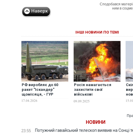
Сподобався матері
ним в соцме
ІНШІ НОВИНИ ПО ТЕМІ
РФ виробляє до 60
Росія намагається
Скі
ракет "Іскандер"
захистити свої
вир
щомісяця, - ГУР
військові
нов
підприємства від
17.04.2026
15.0
09.09.2025
ударів України вглиб
території, – ISW
Пра
НОВИНИ
Потужний гавайський телескоп виявив на Сонці те
23:55