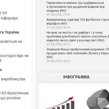
Перегляньте звички. Що відбувається
з організмом при щоденній відмові від
сніданку (NV)
 ГУР
07.08.2026, 07:01
, інформує
Американець одягнув 125 футболок і проб
марафон (NV)
07.08.2026, 06:31
ти України
Не ціни, не якість і не дефіцит: і у чому
проблема улюбленого напою покоління Z
навколо якого хайп у всьому світі (NV)
вляється на
07.08.2026, 06:01
Знайшли більш прибутковий напрямок. Sh
продає весь свій «зелений» бізнес у Євро
сьогодні йде на
(NV)
й.
07.08.2026, 05:31
и
ІНФОГРАФІКА
ку виробництва
-65 балістичних
 що росіяни