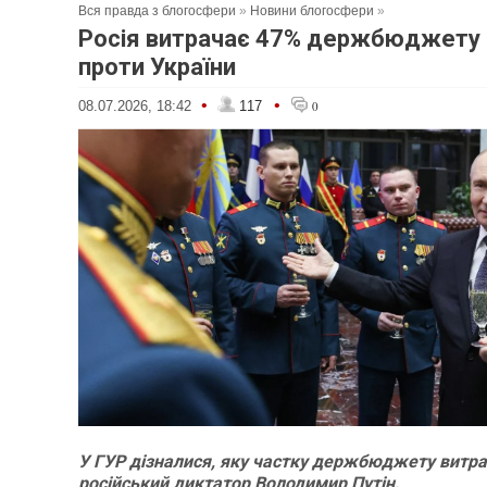
Вся правда з блогосфери
»
Новини блогосфери
»
Росія витрачає 47% держбюджету н
проти України
•
•
08.07.2026, 18:42
117
0
У ГУР дізналися, яку частку держбюджету витра
російський диктатор Володимир Путін.