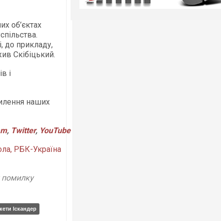
их об’єктах
успільства.
, до прикладу,
жив Скібіцький.
в і
силення наших
am
,
Twitter
,
YouTube
ла, РБК-Україна
у помилку
кети Іскандер