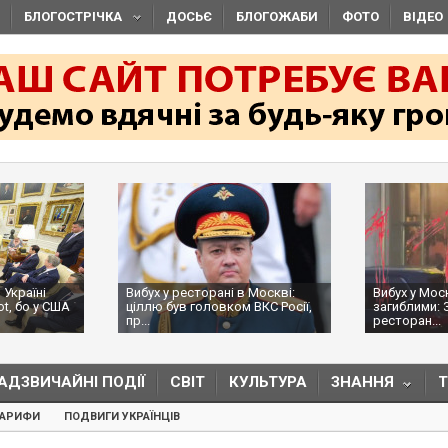
БЛОГОСТРІЧКА
ДОСЬЄ
БЛОГОЖАБИ
ФОТО
ВІДЕО
 Україні
Вибух у ресторані в Москві:
Вибух у Мос
ot, бо у США
ціллю був головком ВКС Росії,
загиблими: 
пр...
ресторан...
АДЗВИЧАЙНІ ПОДІЇ
СВІТ
КУЛЬТУРА
ЗНАННЯ
ТАРИФИ
ПОДВИГИ УКРАЇНЦІВ