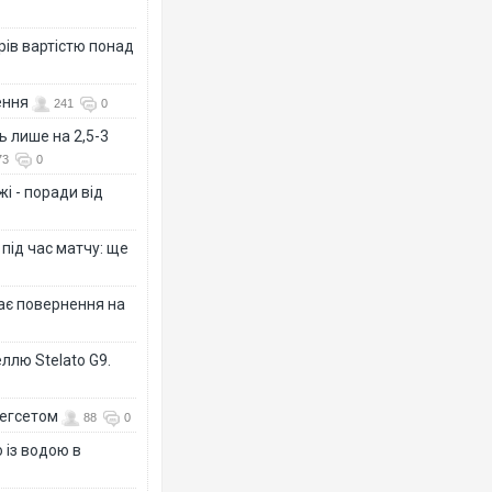
рів вартістю понад
ення
241
0
ь лише на 2,5-3
73
0
і - поради від
 під час матчу: ще
дає повернення на
ллю Stelato G9.
Гегсетом
88
0
 із водою в