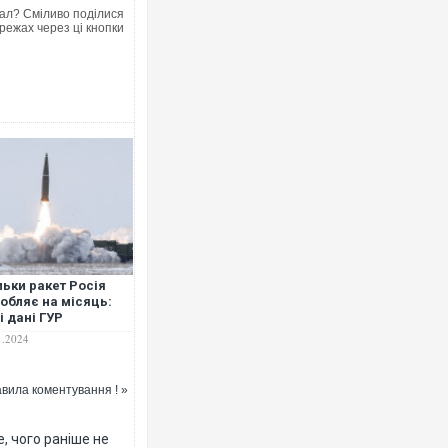
ал? Сміливо поділися
режах через ці кнопки
Росія атакувала Суми КАБами: 
торговельний центр, будинки, є 
ФОТО
льки ракет Росія
обляє на місяць:
і дані ГУР
1.2024
вила коментування ! »
Топпосадовцю Повітряних Сил в
підозру
, чого раніше не