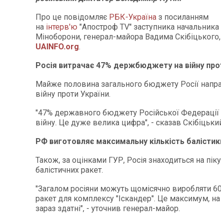
Про це повідомляє
РБК-Україна
з посиланням
на
інтерв'ю
"Апостроф TV" заступника начальника
Міноборони, генерал-майора Вадима Скібіцького
UAINFO.org
.
Росія витрачає 47% держбюджету на війну про
Майже половина загального бюджету Росії напра
війну проти України.
"47% державного бюджету Російської Федерації 
війну. Це дуже велика цифра", - сказав Скібіцьки
РФ виготовляє максимальну кількість балістик
Також, за оцінками ГУР, Росія знаходиться на пі
балістичних ракет.
"Загалом росіяни можуть щомісячно виробляти 60
ракет для комплексу "Іскандер". Це максимум, на
зараз здатні", - уточнив генерал-майор.