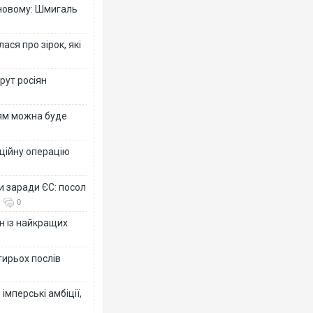
-новому: Шмигаль
ся про зірок, які
рут росіян
рям можна буде
ційну операцію
и заради ЄС: посол
0
н із найкращих
тирьох послів
імперські амбіції,