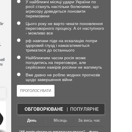
У найближчі місяці удари України по
росії стануть настільки болючими, що
агресору доведеться поновити
перемовини
Цього року не варто чекати поновлення
іг
переговорного процесу. А от наступного
- можливо все
рф навпаки піде на ескалацію попри
,
здоровий глузд і намагатиметься
триматися до останнього
Найближчим часом росія може
ell
погодитись на переговори, але
пі
серйозних намірів росіяни не матимуть
Вже давно не роблю жодних прогнозів
щодо завершення війни
ОБГОВОРЮВАНЕ
|
ПОПУЛЯРНЕ
День
Місяць
За весь час