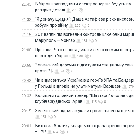
В Україні розподіляти електроенергію будуть по
21:43
розкрив деталі
205
0
"Я доначу щодня": Даша Астаф'єва різко висловила
21:32
забули про війну
133
0
ЗСУ взяли під вогневий контроль ключовий марш
21:15
Маріуполь — Чонгар
181
0
Прогноз: 9-го серпня дихати легко свіжим повіт
21:00
повсюди в Україні
980
0
Зеленський доручив підготувати спеціальну санк
20:55
проти РФ
76
0
Чи відмовиться Україна від героїв УПА та Бандер
20:42
у Польщі відповів на ультиматуми Варшави
370
Колишній головний тренер "Шахтаря" очолив оди
20:33
клубів Саудівської Аравії
115
0
Зеленський підписав укази про звільнення ще чо
20:15
151
0
Битва за Арктику: як кремль втрачає регіон через 
20:01
– ГУР
664
0