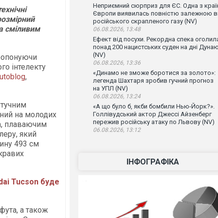
Неприємний сюрприз для ЄС. Одна з краї
ехнічні
Європи виявилась повністю залежною в
розмірний
російського скрапленого газу (NV)
а сміливим
06.08.2026, 13:48
Ефект від посухи. Рекордна спека оголил
понад 200 нацистських суден на дні Дуна
(NV)
пропонуючи
06.08.2026, 13:36
го інтелекту
«Динамо не зможе боротися за золото»:
utoblog
,
легенда Шахтаря зробив гучний прогноз
на УПЛ (NV)
06.08.2026, 13:24
штучним
«А що було б, якби бомбили Нью-Йорк?».
аний на молодих
Голлівудський актор Джессі Айзенберг
пережив російську атаку по Львову (NV)
а, плаваючим
06.08.2026, 13:12
леру, який
ину 493 см
скравих
ІНФОГРАФІКА
dai Tucson буде
фута, а також