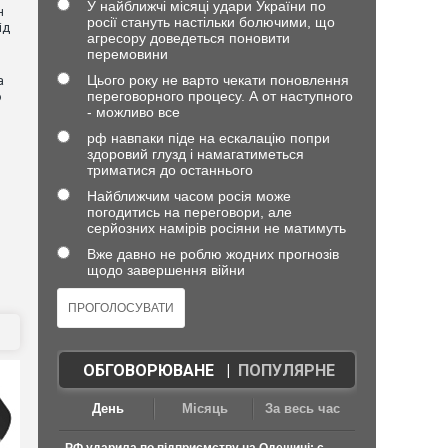
У найближчі місяці удари України по
н
росії стануть настільки болючими, що
ід
агресору доведеться поновити
перемовини
Цього року не варто чекати поновлення
а
переговорного процесу. А от наступного
ю
- можливо все
рф навпаки піде на ескалацію попри
здоровий глузд і намагатиметься
триматися до останнього
Найближчим часом росія може
погодитись на переговори, але
серйозних намірів росіяни не матимуть
Вже давно не роблю жодних прогнозів
щодо завершення війни
ОБГОВОРЮВАНЕ
|
ПОПУЛЯРНЕ
День
Місяць
За весь час