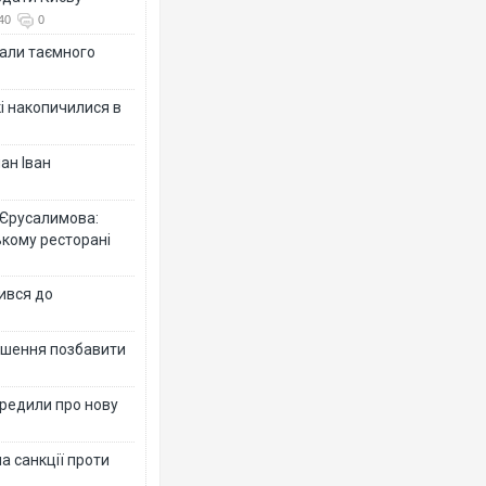
40
0
іали таємного
кі накопичилися в
ан Іван
 Єрусалимова:
ькому ресторані
ився до
рішення позбавити
ередили про нову
а санкції проти