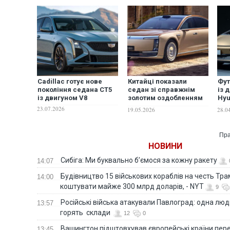
Cadillac готує нове
Китайці показали
Фут
покоління седана CT5
седан зі справжнім
із 
із двигуном V8
золотим оздобленням
Hyu
за половину ціни Rolls-
нов
23.07.2026
19.05.2026
28.0
Royce
Пра
НОВИНИ
Сибіга: Ми буквально б’ємося за кожну ракету
14:07
Будівництво 15 військових кораблів на честь Тр
14:00
коштувати майже 300 млрд доларів, - NYT
9
Російські війська атакували Павлоград: одна люд
13:57
горять склади
12
0
Вашингтон підштовхував європейські країни пер
13:45