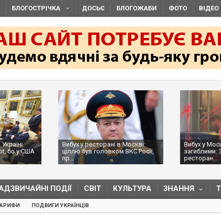
БЛОГОСТРІЧКА
ДОСЬЄ
БЛОГОЖАБИ
ФОТО
ВІДЕО
 Україні
Вибух у ресторані в Москві:
Вибух у Мос
ot, бо у США
ціллю був головком ВКС Росії,
загиблими: 
пр...
ресторан...
АДЗВИЧАЙНІ ПОДІЇ
СВІТ
КУЛЬТУРА
ЗНАННЯ
ТАРИФИ
ПОДВИГИ УКРАЇНЦІВ