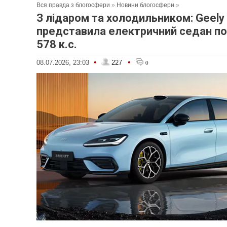
Вся правда з блогосфери
»
Новини блогосфери
»
З лідаром та холодильником: Geely
представила електричний седан п
578 к.с.
•
•
08.07.2026, 23:03
227
0