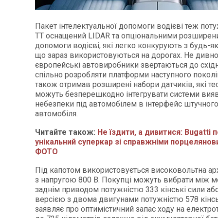
Пакет інтелектуальної допомоги водієві теж поту
TT оснащений LIDAR та опціональними розширен
допомоги водієві, які легко конкурують з будь-я
що зараз використовуються на дорогах. Не дивно
європейські автовиробники звертаються до східн
спільно розробляти платформи наступного поколін
також отримав розширені набори датчиків, які те
можуть безперешкодно інтегрувати системи вия
небезпеки під автомобілем в інтерфейс штучного
автомобіля.
Читайте також:
Не їздити, а дивитися: Bugatti 
унікальний суперкар зі справжніми порцеляно
ФОТО
Під капотом використовується високовольтна арх
з напругою 800 В. Покупці можуть вибрати між м
заднім приводом потужністю 333 кінські сили а
версією з двома двигунами потужністю 578 кінсь
заявляє про оптимістичний запас ходу на електрот