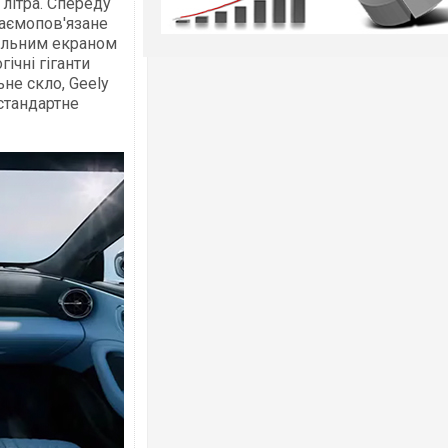
 літра. Спереду
заємопов'язане
альним екраном
ічні гіганти
не скло, Geely
стандартне