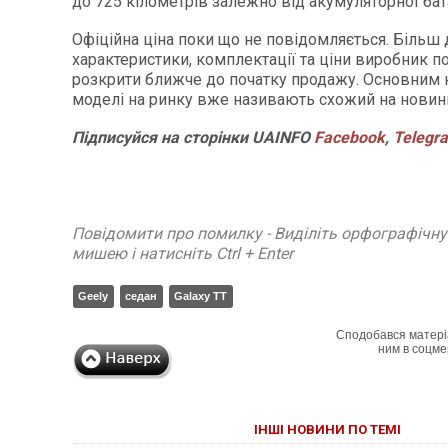
до 725 кілометрів залежно від акумуляторної бат
Офіційна ціна поки що не повідомляється. Більш д
характеристики, комплектації та ціни виробник п
розкрити ближче до початку продажу. Основним
моделі на ринку вже називають схожий на новинк
Підписуйся
на
сторінки
UAINFO
Facebook
,
Telegr
Повідомити про помилку - Виділіть орфографічн
мишею і натисніть Ctrl + Enter
Geely
седан
Galaxy TT
Сподобався матері
ним в соцме
ІНШІ НОВИНИ ПО ТЕМІ