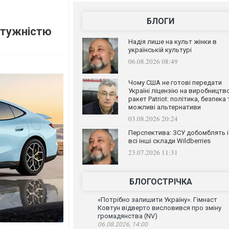
БЛОГИ
отужністю
Надія лише на культ жінки в
українській культурі
06.08.2026 08:49
Чому США не готові передати
Україні ліцензію на виробництв
ракет Patriot: політика, безпека 
можливі альтернативи
03.08.2026 20:24
Перспектива: ЗСУ добомблять і
всі інші склади Wildberries
23.07.2026 11:31
БЛОГОСТРІЧКА
«Потрібно залишити Україну». Гімнаст
Ковтун відверто висловився про зміну
громадянства (NV)
06.08.2026, 14:00