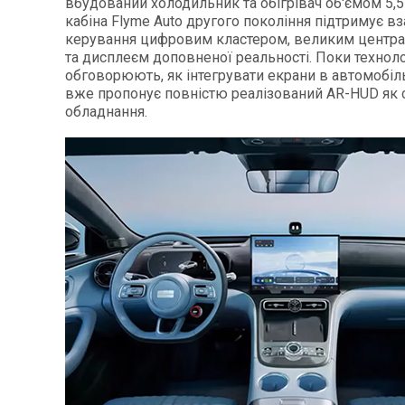
вбудований холодильник та обігрівач об'ємом 5,5
кабіна Flyme Auto другого покоління підтримує в
керування цифровим кластером, великим центр
та дисплеєм доповненої реальності. Поки технолог
обговорюють, як інтегрувати екрани в автомобіль
вже пропонує повністю реалізований AR-HUD як 
обладнання.