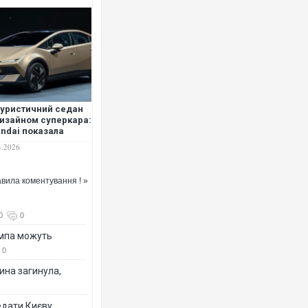
уристичний седан
дизайном суперкара:
ndai показала
ий Ioniq V
4.2026
вила коментування ! »
0
0
ампа можуть
0
ина загинула,
едати Києву