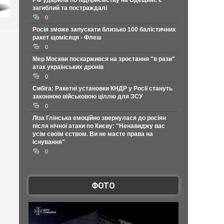
РФ ударила по підприємству на Одещині: є
загиблий та постраждалі
0
Росія зможе запускати близько 100 балістичних
ракет щомісяця - Флеш
0
Мер Москви поскаржився на зростання "в рази"
атак українських дронів
0
Сибіга: Ракетні установки КНДР у Росії стануть
законною військовою ціллю для ЗСУ
0
Ліза Глінська емоційно звернулася до росіян
після нічної атаки по Києву: "Ненавиджу вас
усім своїм єством. Ви не маєте права на
існування"
0
ФОТО