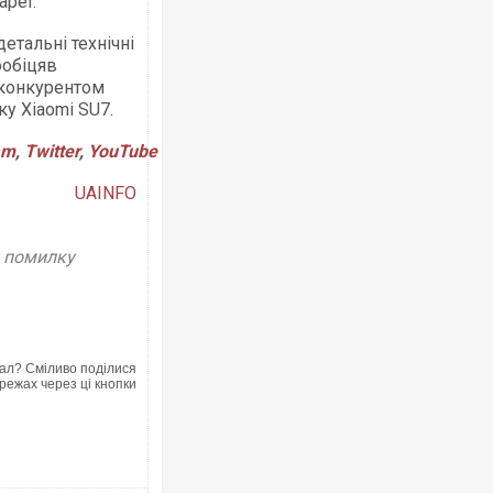
ареї.
етальні технічні
ообіцяв
 конкурентом
у Xiaomi SU7.
am
,
Twitter
,
YouTube
UAINFO
у помилку
ал? Сміливо поділися
режах через ці кнопки