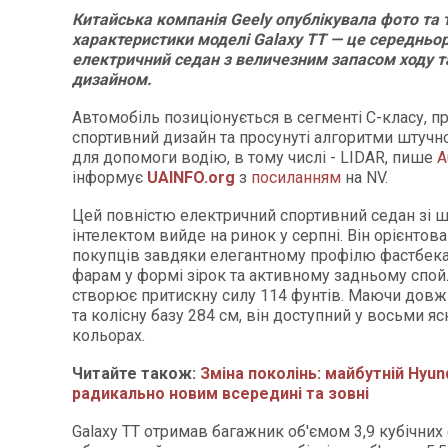
Китайська компанія Geely опублікувала фото та т
характеристики моделі Galaxy TT — це середньо
електричний седан з величезним запасом ходу т
дизайном.
Автомобіль позиціонується в сегменті C-класу, 
спортивний дизайн та просунуті алгоритми штучно
для допомоги водію, в тому числі - LIDAR, пише
A
інформує
UAINFO
.org
з
посиланням
на NV.
Цей повністю електричний спортивний седан зі 
інтелектом вийде на ринок у серпні. Він орієнтов
покупців завдяки елегантному профілю фастбек
фарам у формі зірок та активному задньому спой
створює притискну силу 114 фунтів. Маючи довж
та колісну базу 284 см, він доступний у восьми я
кольорах.
Читайте також:
Зміна поколінь: майбутній Hyun
радикально новим всередині та зовні
Galaxy TT отримав багажник об'ємом 3,9 кубічних 