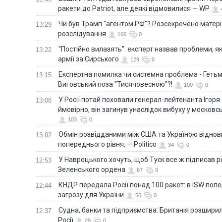
ракети до Patriot, але деякі відмовилися — WP
Чи був Трамп "агентом РФ"? Розсекречено матер
13:29
розслідування
160
0
"Постійно вилазять": експерт назвав проблеми, я
13:22
армії за Сирського
129
0
Eкспертна помилка чи системна проблема - Гетьм
13:15
Виговський поза "Тисячовесною"?!
100
0
У Росії потай поховали генерал-лейтенанта Ігоря
13:08
ймовірно, він загинув унаслідок вибуху у московс
103
0
Обмін розвідданими між США та Україною віднов
13:02
попереднього рівня, — Politico
34
0
У Навроцького хочуть, щоб Туск все ж підписав 
12:53
Зеленського ордена
67
0
КНДР передала Росії понад 100 ракет: в ISW поп
12:44
загрозу для України
56
0
Судна, банки та підприємства: Британія розширил
12:37
Росії
29
0