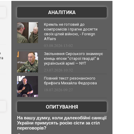
АНАЛІТИКА
Кремль не готовий до
компромісів і прагне досягти
своїх цілей війною, - Foreign
Affairs
03.08.2026 13:02
о
Звільнення Сирського знаменує
та
кінець епохи "старої гвардії" в
українській армії — NYT
23.07.2026 10:32
Повний текст резонансного
брифінга Михайла Федорова
18.07.2026 09:27
ОПИТУВАННЯ
На вашу думку, коли далекобійні санкції
України примусять росію сісти за стіл
переговорів?