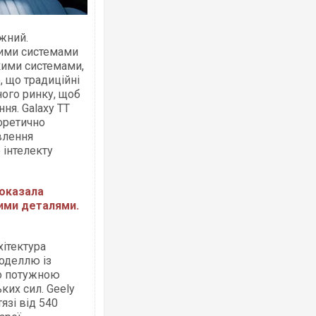
жний.
ими системами
кими системами,
, що традиційні
Росія атакувала Суми КАБами: пошко
торговельний центр, будинки, є постр
ого ринку, щоб
ФОТО
ня. Galaxy TT
оретично
влення
 інтелекту
показала
вими деталями.
ітектура
оделлю із
Топпосадовцю Повітряних Сил вручил
бо потужною
підозру
ких сил. Geely
язі від 540