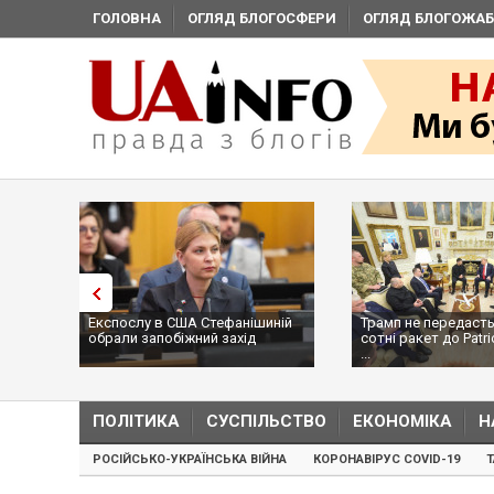
ГОЛОВНА
ОГЛЯД БЛОГОСФЕРИ
ОГЛЯД БЛОГОЖАБ
Експослу в США Стефанішиній
Трамп не передасть
обрали запобіжний захід
сотні ракет до Patri
...
ПОЛІТИКА
СУСПІЛЬСТВО
ЕКОНОМІКА
Н
РОСІЙСЬКО-УКРАЇНСЬКА ВІЙНА
КОРОНАВІРУС COVID-19