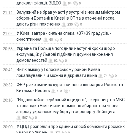
дискваліфікації. ВІДЕО
94
0
Залужний не брав участі у зустрічі з новим міністром
21:14
оборони Британії в Києві: в ОП та в оточенні посла
дають різні пояснення
230
0
У Києві завтра - сильна спека, +37+39 градусів. -
21:02
синоптикиня
60
0
Україна та Польща погодили наступні кроки щодо
20:53
ексгумацій: у Львові підбили підсумки виконання
домовленостей
92
0
Витік аміаку у Голосіївському районі Києва
20:42
локалізували: чи можна відкривати вікна
74
0
ФБР різко змінило курс і почало співпрацю з Росією та
20:32
Китаєм, - Reuters
428
0
"Надзвичайно серйозний інцидент", - керівництво МВС
20:16
та розвідка Німеччини терміново збираються через
загрозу українському борту в аеропорту Лейпцига
567
0
У ЦПД розповіли про єдиний спосіб обмежити російські
20:00
удари по Україні
271
0