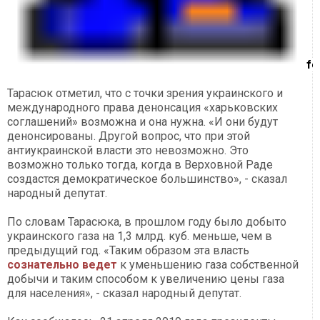
f
Тарасюк отметил, что с точки зрения украинского и
международного права денонсация «харьковских
соглашений» возможна и она нужна. «И они будут
денонсированы. Другой вопрос, что при этой
антиукраинской власти это невозможно. Это
возможно только тогда, когда в Верховной Раде
создастся демократическое большинство», - сказал
народный депутат.
По словам Тарасюка, в прошлом году было добыто
украинского газа на 1,3 млрд. куб. меньше, чем в
предыдущий год. «Таким образом эта власть
сознательно ведет
к уменьшению газа собственной
добычи и таким способом к увеличению цены газа
для населения», - сказал народный депутат.