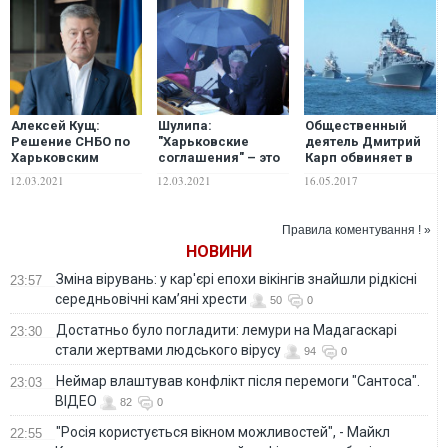
Алексей Кущ:
Шулипа:
Общественный
Решение СНБО по
"Харьковские
деятель Дмитрий
Харьковским
соглашения" – это
Карп обвиняет в
соглашениям – как
государственная
сдаче Крыма
12.03.2021
12.03.2021
16.05.2017
рикошет по
измена. Это акт,
Владимира
Порошенко
заложивший
Литвина
основу для
Правила коментування ! »
оккупации Крыма и
НОВИНИ
ОРДЛОУ, и
развязывания
Зміна вірувань: у кар'єрі епохи вікінгів знайшли рідкісні
23:57
агрессивной
середньовічні кам’яні хрести
войны России
50
0
против Украины
Достатньо було погладити: лемури на Мадагаскарі
23:30
стали жертвами людського вірусу
94
0
Неймар влаштував конфлікт після перемоги "Сантоса".
23:03
ВІДЕО
82
0
"Росія користується вікном можливостей", - Майкл
22:55