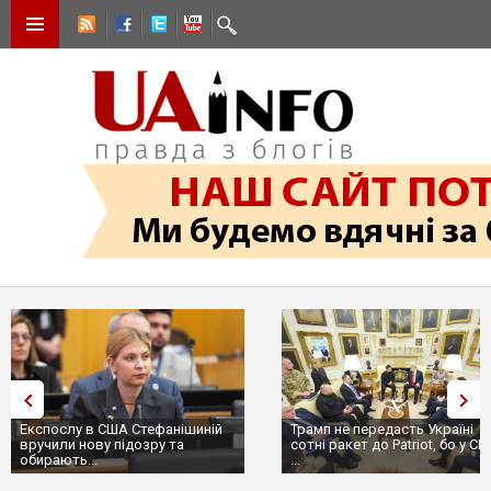
Експослу в США Стефанішиній
Трамп не передасть Україні
вручили нову підозру та
сотні ракет до Patriot, бо у С
обирають...
...