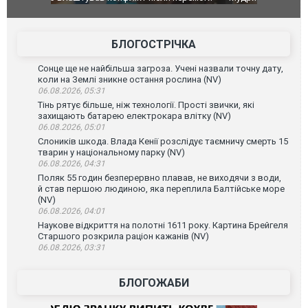
допінгової дискваліфікації. ВІДЕО
під час лік
Франції
БЛОГОСТРІЧКА
Сонце ще не найбільша загроза. Учені назвали точну дату,
коли на Землі зникне остання рослина (NV)
06.08.2026, 05:31
Тінь рятує більше, ніж технології. Прості звички, які
захищають батарею електрокара влітку (NV)
06.08.2026, 05:01
Слоників шкода. Влада Кенії розслідує таємничу смерть 15
тварин у національному парку (NV)
06.08.2026, 04:31
Поляк 55 годин безперервно плавав, не виходячи з води,
й став першою людиною, яка переплила Балтійське море
(NV)
06.08.2026, 04:01
Наукове відкриття на полотні 1611 року. Картина Брейгеля
Старшого розкрила раціон кажанів (NV)
06.08.2026, 03:31
БЛОГОЖАБИ