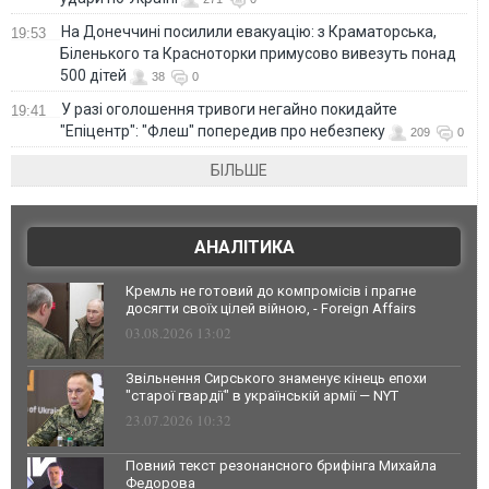
На Донеччині посилили евакуацію: з Краматорська,
19:53
Біленького та Красноторки примусово вивезуть понад
500 дітей
38
0
У разі оголошення тривоги негайно покидайте
19:41
"Епіцентр": "Флеш" попередив про небезпеку
209
0
БІЛЬШЕ
АНАЛІТИКА
Кремль не готовий до компромісів і прагне
досягти своїх цілей війною, - Foreign Affairs
03.08.2026 13:02
Звільнення Сирського знаменує кінець епохи
"старої гвардії" в українській армії — NYT
23.07.2026 10:32
Повний текст резонансного брифінга Михайла
Федорова