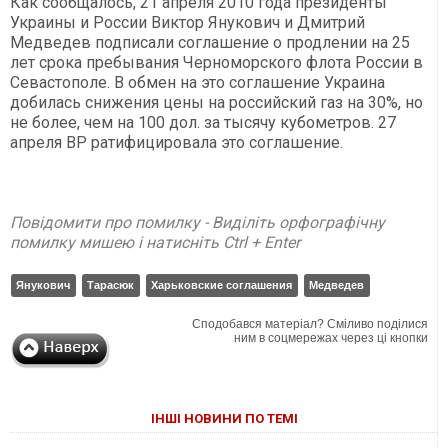
Как сообщалось, 21 апреля 2010 года президенты
Украины и России Виктор Янукович и Дмитрий
Медведев подписали соглашение о продлении на 25
лет срока пребывания Черноморского флота России в
Севастополе. В обмен на это соглашение Украина
добилась снижения цены на российский газ на 30%, но
не более, чем на 100 дол. за тысячу кубометров. 27
апреля ВР ратифицировала это соглашение.
Повідомити про помилку - Виділіть орфографічну
помилку мишею і натисніть Ctrl + Enter
Янукович
Тарасюк
Харьковские соглашения
Медведев
Сподобався матеріал? Сміливо поділися
ним в соцмережах через ці кнопки
ІНШІ НОВИНИ ПО ТЕМІ