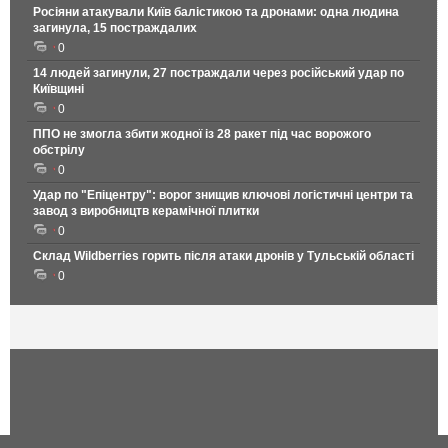
Росіяни атакували Київ балістикою та дронами: одна людина
загинула, 15 постраждалих
0
14 людей загинули, 27 постраждали через російський удар по
Київщині
0
ППО не змогла збити жодної із 28 ракет під час ворожого
обстрілу
0
Удар по "Епіцентру": ворог знищив ключові логістичні центри та
завод з виробництв керамічної плитки
0
Склад Wildberries горить після атаки дронів у Тульській області
0