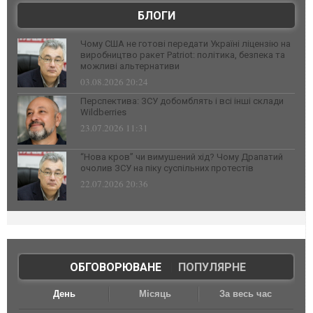
БЛОГИ
Чому США не готові передати Україні ліцензію на
виробництво ракет Patriot: політика, безпека та
можливі альтернативи
03.08.2026 20:24
Перспектива: ЗСУ добомблять і всі інші склади
Wildberries
23.07.2026 11:31
“Нова кров” чи вимушений хід? Чому Драпатий
очолив ЗСУ на піку суспільних протестів
22.07.2026 20:36
ОБГОВОРЮВАНЕ
|
ПОПУЛЯРНЕ
День
Місяць
За весь час