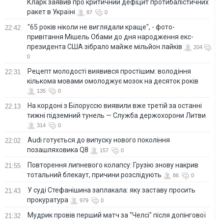
Кларк заявив про критичний дефіцит протибалістичних
ракет в Україні
87
0
"65 років ніколи не виглядали краще", - фото-
22:42
привітання Мішель Обами до дня народження екс-
президента США зібрало майже мільйон лайків
204
0
Рецепт молодості виявився простішим: володіння
22:31
кількома мовами омолоджує мозок на десяток років
135
0
На кордоні з Білоруссю виявили вже третій за останні
22:13
тижні підземний тунель — Служба держохорони Литви
314
0
Audi готується до випуску нового покоління
22:02
позашляховика Q8
157
0
Повторення липневого колапсу: Грузію знову накрив
21:55
тотальний блекаут, причини розслідують
86
0
У суді Стефанішина заплакала: яку заставу просить
21:43
прокуратура
979
0
Мудрик провів перший матч за "Челсі" після допінгової
21:32