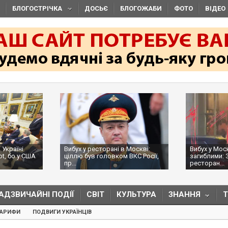
БЛОГОСТРІЧКА
ДОСЬЄ
БЛОГОЖАБИ
ФОТО
ВІДЕО
 Україні
Вибух у ресторані в Москві:
Вибух у Мос
ot, бо у США
ціллю був головком ВКС Росії,
загиблими: 
пр...
ресторан...
АДЗВИЧАЙНІ ПОДІЇ
СВІТ
КУЛЬТУРА
ЗНАННЯ
ТАРИФИ
ПОДВИГИ УКРАЇНЦІВ