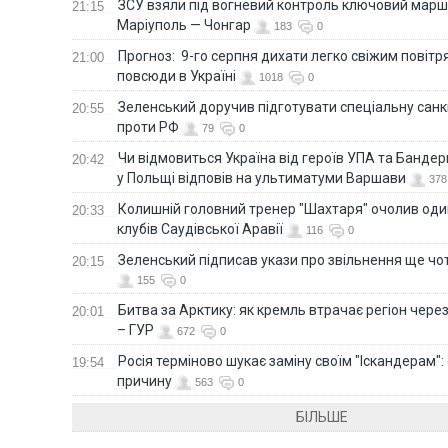
ЗСУ взяли під вогневий контроль ключовий марш
21:15
Маріуполь — Чонгар
183
0
Прогноз: 9-го серпня дихати легко свіжим повіт
21:00
повсюди в Україні
1018
0
Зеленський доручив підготувати спеціальну санк
20:55
проти РФ
79
0
Чи відмовиться Україна від героїв УПА та Бандер
20:42
у Польщі відповів на ультиматуми Варшави
378
Колишній головний тренер "Шахтаря" очолив оди
20:33
клубів Саудівської Аравії
116
0
Зеленський підписав укази про звільнення ще чо
20:15
155
0
Битва за Арктику: як кремль втрачає регіон через 
20:01
– ГУР
672
0
Росія терміново шукає заміну своїм "Іскандерам":
19:54
причину
563
0
БІЛЬШЕ