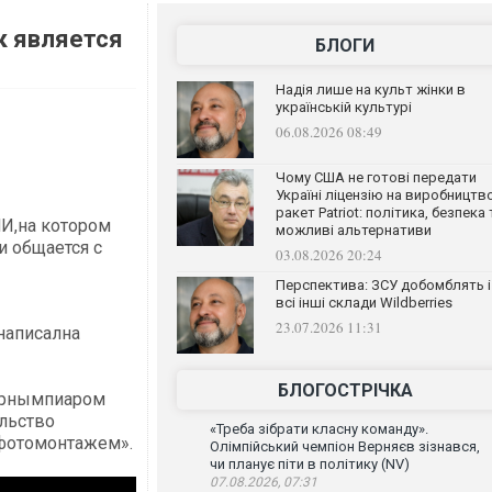
к является
БЛОГИ
Надія лише на культ жінки в
українській культурі
06.08.2026 08:49
Чому США не готові передати
Україні ліцензію на виробництв
ракет Patriot: політика, безпека 
МИ,на котором
можливі альтернативи
и общается с
03.08.2026 20:24
Перспектива: ЗСУ добомблять і
всі інші склади Wildberries
23.07.2026 11:31
написална
БЛОГОСТРІЧКА
чорнымпиаром
ольство
«Треба зібрати класну команду».
офотомонтажем».
Олімпійський чемпіон Верняєв зізнався,
чи планує піти в політику (NV)
07.08.2026, 07:31