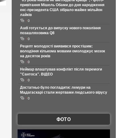
"65 років ніколи не виглядали краще", - фото-
привітання Мішель Обами до дня народження
екс-президента США зібрало майже мільйон
лайків
0
Audi готується до випуску нового покоління
позашляховика Q8
0
Рецепт молодості виявився простішим:
володіння кількома мовами омолоджує мозок
на десяток років
0
Неймар влаштував конфлікт після перемоги
"Сантоса". ВІДЕО
0
Достатньо було погладити: лемури на
Мадагаскарі стали жертвами людського вірусу
0
ФОТО