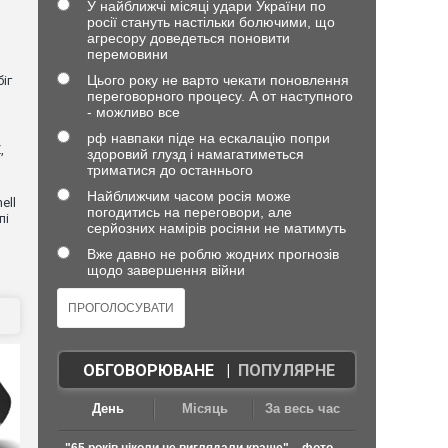
У найближчі місяці удари України по
росії стануть настільки болючими, що
агресору доведеться поновити
перемовини
Цього року не варто чекати поновлення
іг
переговорного процесу. А от наступного
- можливо все
рф навпаки піде на ескалацію попри
,
здоровий глузд і намагатиметься
триматися до останнього
Найближчим часом росія може
ell
погодитись на переговори, але
пі
серйозних намірів росіяни не матимуть
Вже давно не роблю жодних прогнозів
щодо завершення війни
ОБГОВОРЮВАНЕ
|
ПОПУЛЯРНЕ
День
Місяць
За весь час