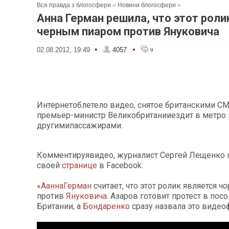
Вся правда з блогосфери
»
Новини блогосфери
»
Анна Герман решила, что этот роли
черным пиаром против Януковича
•
•
02.08.2012, 19:49
4057
9
Интернетоблетело видео, снятое британскими С
премьер-министр Великобританииездит в метро 
другимипассажирами.
Комментируявидео, журналист Сергей Лещенко 
своей
странице
в Facebook:
«
АаннаГерман
считает, что этот ролик является 
против
Януковича
. Азаров готовит протест в пос
Британии, а
Бондаренко
сразу назвала это виде