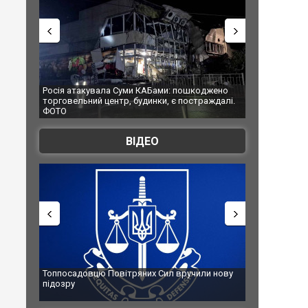
акувала Суми КАБами: пошкоджено
Українські надзвичайники вряту
ьний центр, будинки, є постраждалі.
під час ліквідації масштабної ліс
Франції
ВІДЕО
довцю Повітряних Сил вручили нову
Сили оборони уразили Ярославс
губернатор регіону заявив про 
атаку. ВІДЕО