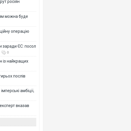
рут росіян
рям можна буде
ційну операцію
и заради ЄС: посол
0
н із найкращих
тирьох послів
імперські амбіції,
 експерт вказав