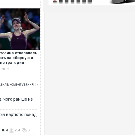
толина отказалась
ать за сборную и
 не трагедия
1.2019
вила коментування ! »
, чого раніше не
рів вартістю понад
ення
254
0