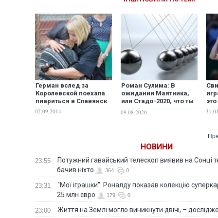
Герман вслед за
Роман Сулима: В
Сви
Королевской поехала
ожидании Маятника,
игр
пиариться в Славянск
или Стадо-2020, что ты
это
делаешь?
02.09.2014
31.0
09.08.2020
Пра
НОВИНИ
Потужний гавайський телескоп виявив на Сонці те
23:55
бачив ніхто
364
0
"Мої іграшки": Роналду показав колекцію суперка
23:31
25 млн євро
179
0
Життя на Землі могло виникнути двічі, – дослідж
23:00