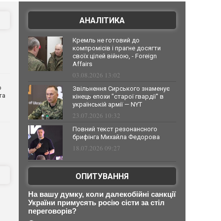
АНАЛІТИКА
Кремль не готовий до
компромісів і прагне досягти
своїх цілей війною, - Foreign
Affairs
03.08.2026 13:02
о
Звільнення Сирського знаменує
та
кінець епохи "старої гвардії" в
українській армії — NYT
23.07.2026 10:32
Повний текст резонансного
брифінга Михайла Федорова
18.07.2026 09:27
ОПИТУВАННЯ
На вашу думку, коли далекобійні санкції
України примусять росію сісти за стіл
переговорів?