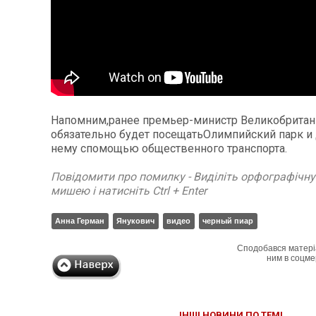
Напомним,ранее премьер-министр Великобритани
обязательно будет посещатьОлимпийский парк и 
нему спомощью общественного транспорта.
Повідомити про помилку - Виділіть орфографічн
мишею і натисніть Ctrl + Enter
Анна Герман
Янукович
видео
черный пиар
Сподобався матері
ним в соцме
ІНШІ НОВИНИ ПО ТЕМІ