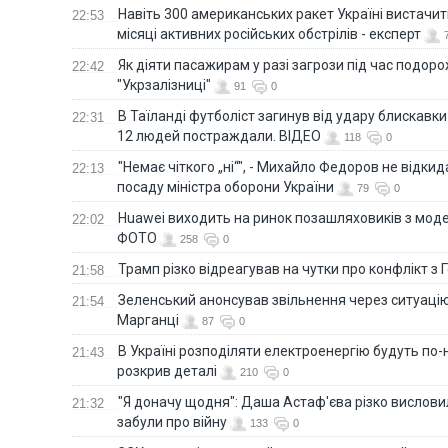
Навіть 300 американських ракет Україні вистачит
22:53
місяці активних російських обстрілів - експерт
Як діяти пасажирам у разі загрози під час подорож
22:42
"Укрзалізниці"
91
0
В Таїланді футболіст загинув від удару блискавки
22:31
12 людей постраждали. ВІДЕО
118
0
"Немає чіткого „ні“", - Михайло Федоров не відки
22:13
посаду міністра оборони України
79
0
Huawei виходить на ринок позашляховиків з моде
22:02
ФОТО
258
0
Трамп різко відреагував на чутки про конфлікт з 
21:58
Зеленський анонсував звільнення через ситуацію
21:54
Марганці
87
0
В Україні розподіляти електроенергію будуть по
21:43
розкрив деталі
210
0
"Я доначу щодня": Даша Астаф'єва різко висловила
21:32
забули про війну
133
0