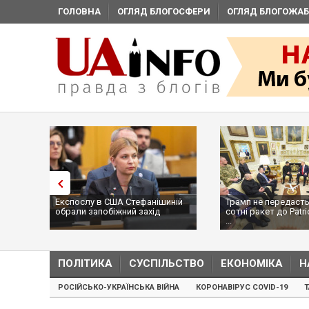
ГОЛОВНА
ОГЛЯД БЛОГОСФЕРИ
ОГЛЯД БЛОГОЖАБ
Експослу в США Стефанішиній
Трамп не передасть
обрали запобіжний захід
сотні ракет до Patri
...
ПОЛІТИКА
СУСПІЛЬСТВО
ЕКОНОМІКА
Н
РОСІЙСЬКО-УКРАЇНСЬКА ВІЙНА
КОРОНАВІРУС COVID-19