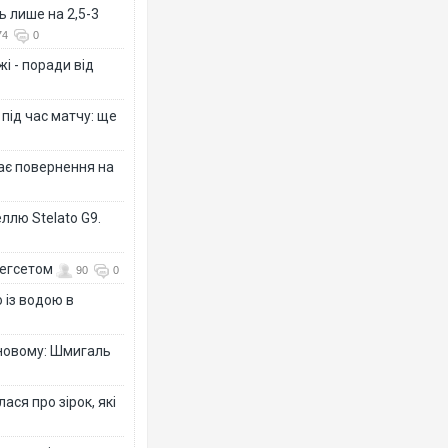
ь лише на 2,5-3
74
0
і - поради від
 під час матчу: ще
Росія ат
торговел
ФОТО
дає повернення на
ллю Stelato G9.
Гегсетом
90
0
 із водою в
-новому: Шмигаль
Топпоса
ся про зірок, які
підозру