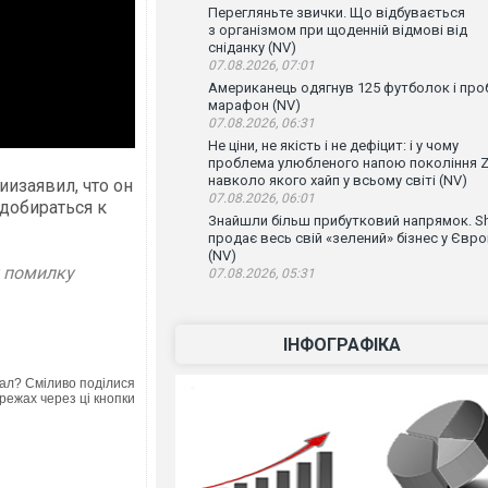
Перегляньте звички. Що відбувається
з організмом при щоденній відмові від
сніданку (NV)
07.08.2026, 07:01
Американець одягнув 125 футболок і проб
марафон (NV)
07.08.2026, 06:31
Не ціни, не якість і не дефіцит: і у чому
проблема улюбленого напою покоління Z
навколо якого хайп у всьому світі (NV)
изаявил, что он
07.08.2026, 06:01
добираться к
Знайшли більш прибутковий напрямок. Sh
продає весь свій «зелений» бізнес у Євро
(NV)
у помилку
07.08.2026, 05:31
ІНФОГРАФІКА
ал? Сміливо поділися
режах через ці кнопки