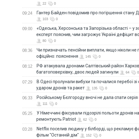
22
0
Гантер Байден повідомив про погіршення стану
09:24
103
0
«Одеська, Херсонська та Запорізька області – у зо
09:00
експерт пояснив, чим загрожує Україні дефіцит в
80
0
Чи призначать пенсійни виплати, якщо ніколи не
08:36
офіційно: пояснення
145
0
РФ атакувала дронами Салтівський район Харкова
08:12
багатоповерхівку, двоє людей загинули
64
0
В Одесі пролунали вибухи та почалися перебої зі с
07:29
ударом дронів та ракет
135
0
Російському Бєлгороду вночі не дала спати серія
06:33
111
0
У Німеччині фіксували підозрілі польоти дронів н
05:25
ремонтують Patriot
62
0
Netflix поселив людину у білборді, що рекламує 
03:28
фільм "Останній дім"
152
0