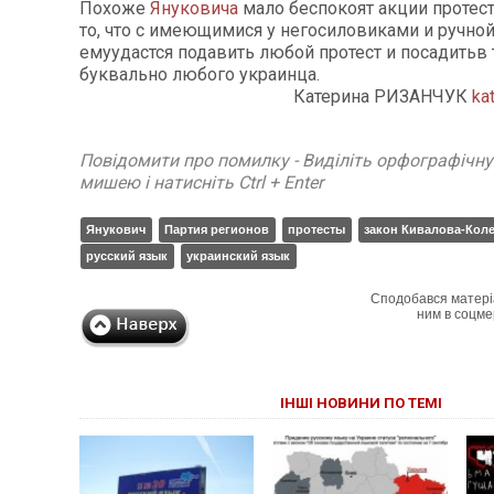
Похоже
Януковича
мало беспокоят акции протест
то, что с имеющимися у негосиловиками и ручной
емуудастся подавить любой протест и посадитьв
буквально любого украинца.
Катерина РИЗАНЧУК
ka
Повідомити про помилку - Виділіть орфографічн
мишею і натисніть Ctrl + Enter
Янукович
Партия регионов
протесты
закон Кивалова-Кол
русский язык
украинский язык
Сподобався матері
ним в соцме
ІНШІ НОВИНИ ПО ТЕМІ