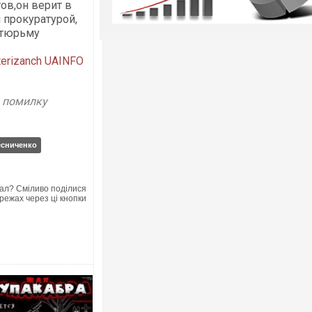
ов,он верит в
 прокуратурой,
 тюрьму
terizanch
UAINFO
у помилку
есниченко
ал? Сміливо поділися
режах через ці кнопки