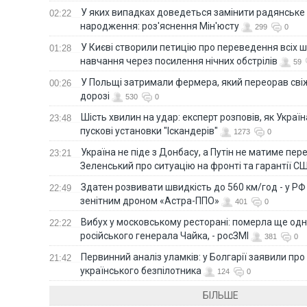
У яких випадках доведеться замінити радянське
02:22
народження: роз'яснення Мін'юсту
299
0
У Києві створили петицію про переведення всіх ш
01:28
навчання через посилення нічних обстрілів
59
У Польщі затримали фермера, який переорав сві
00:26
дорозі
530
0
Шість хвилин на удар: експерт розповів, як Укра
23:48
пускові установки "Іскандерів"
1273
0
Україна не піде з Донбасу, а Путін не матиме пер
23:21
Зеленський про ситуацію на фронті та гарантії С
Здатен розвивати швидкість до 560 км/год - у Р
22:49
зенітним дроном «Астра-ППО»
401
0
Вибух у московському ресторані: померла ще од
22:22
російського генерала Чайка, - росЗМІ
381
0
Первинний аналіз уламків: у Болгарії заявили про
21:42
українського безпілотника
124
0
БІЛЬШЕ