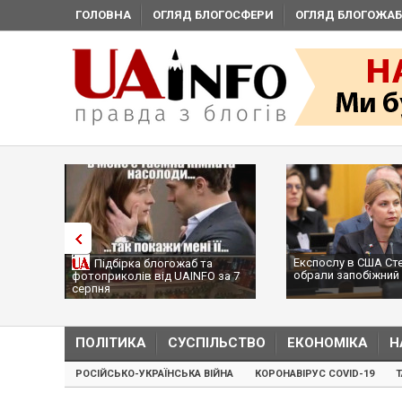
ГОЛОВНА
ОГЛЯД БЛОГОСФЕРИ
ОГЛЯД БЛОГОЖАБ
Експослу в США Ст
Підбірка блогожаб та
обрали запобіжний 
фотоприколів від UAINFO за 7
серпня
ПОЛІТИКА
СУСПІЛЬСТВО
ЕКОНОМІКА
Н
РОСІЙСЬКО-УКРАЇНСЬКА ВІЙНА
КОРОНАВІРУС COVID-19