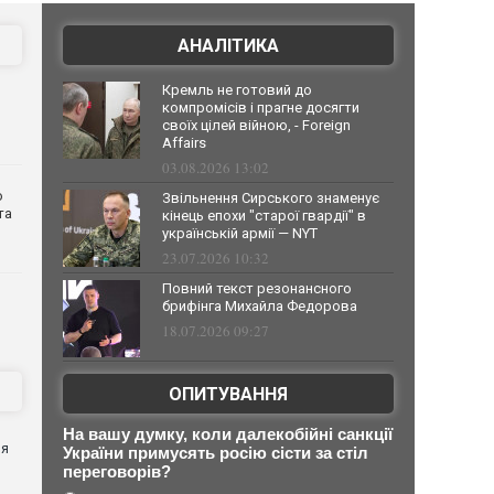
АНАЛІТИКА
Кремль не готовий до
компромісів і прагне досягти
своїх цілей війною, - Foreign
Affairs
03.08.2026 13:02
о
Звільнення Сирського знаменує
та
кінець епохи "старої гвардії" в
українській армії — NYT
23.07.2026 10:32
Повний текст резонансного
брифінга Михайла Федорова
18.07.2026 09:27
ОПИТУВАННЯ
я
На вашу думку, коли далекобійні санкції
ня
України примусять росію сісти за стіл
переговорів?