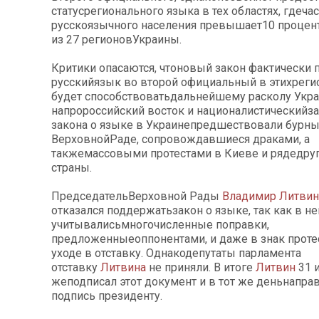
статусрегионального языка в тех областях, гдеча
русскоязычного населения превышает10 проценто
из 27 регионовУкраины.
Критики опасаются, чтоновый закон фактически 
русскийязык во второй официальный в этихреги
будет способствоватьдальнейшему расколу Укр
напророссийский восток и националистическийз
закона о языке в Украинепредшествовали бурны
ВерховнойРаде, сопровождавшиеся драками, а
такжемассовыми протестами в Киеве и рядедруг
страны.
ПредседательВерховной Рады
Владимир Литвин
отказался поддержатьзакон о языке, так как в не
учитывалисьмногочисленные поправки,
предложенныеоппонентами, и даже в знак проте
уходе в отставку. Однакодепутаты парламента
отставку
Литвина
не приняли. В итоге
Литвин
31 
жеподписал этот документ и в тот же деньнаправ
подпись президенту.