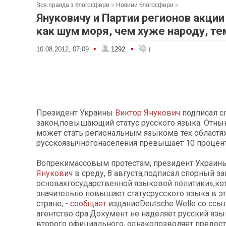
Вся правда з блогосфери
»
Новини блогосфери
»
Януковичу и Партии регионов акции
как шум моря, чем хуже народу, т
•
•
10.08.2012, 07:09
1292
1
Президент Украины
Виктор Янукович
подписал с
закон,повышающий статус русского языка. Отны
может стать региональным языкомв тех областях,
русскоязычногонаселения превышает 10 процен
Вопрекимассовым протестам, президент Украи
Янукович
в среду, 8 августа,подписал спорный за
основахгосударственной языковой политики»,к
значительно повышает статусрусского языка в э
стране, -
сообщает
изданиеDeutsche Welle cо ссы
агентство dpa.Документ не наделяет русский яз
второго официального, однакопозволяет предос