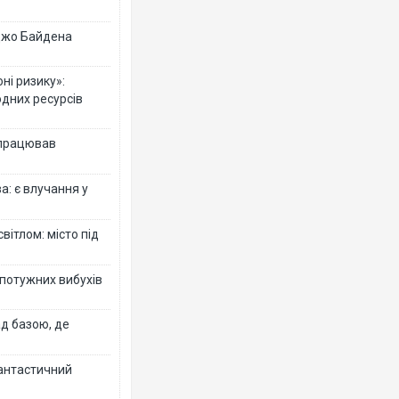
 Джо Байдена
ні ризику»:
одних ресурсів
 працював
: є влучання у
вітлом: місто під
 потужних вибухів
ад базою, де
фантастичний