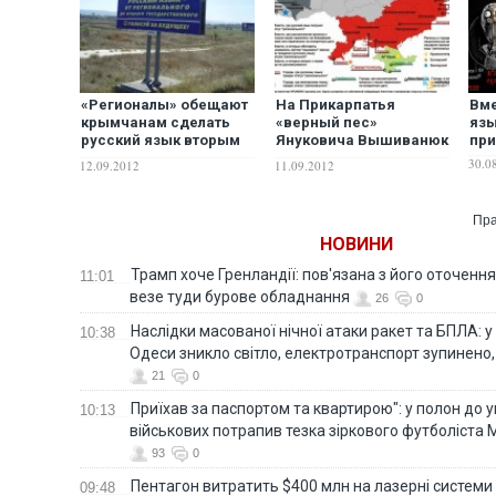
«Регионалы» обещают
На Прикарпатья
Вме
крымчанам сделать
«верный пес»
язы
русский язык вторым
Януковича Вышиванюк
при
государственным
продавливает русский
30.0
12.09.2012
11.09.2012
язык
Пра
НОВИНИ
Трамп хоче Гренландії: пов'язана з його оточенн
11:01
везе туди бурове обладнання
26
0
Наслідки масованої нічної атаки ракет та БПЛА: 
10:38
Одеси зникло світло, електротранспорт зупинено,
21
0
Приїхав за паспортом та квартирою": у полон до 
10:13
військових потрапив тезка зіркового футболіста
93
0
Пентагон витратить $400 млн на лазерні системи
09:48