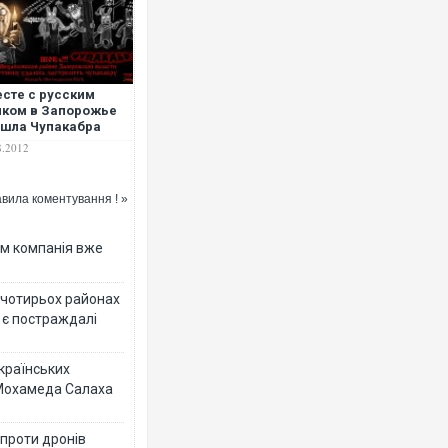
сте с русским
ком в Запорожье
Ворог завдав комбінова
шла Чупакабра
двоє поранених. Ще де
після атаки БПЛА по ри
8.2012
вила коментування ! »
ям компанія вже
у чотирьох районах
 є постраждалі
українських
Приїхав за паспортом т
 Мохамеда Салаха
до українських військо
зіркового футболіста 
 проти дронів