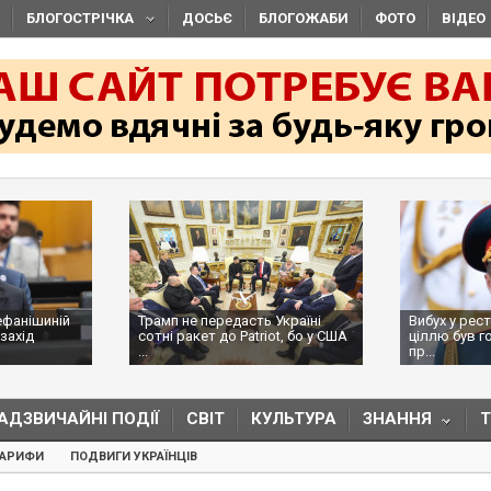
БЛОГОСТРІЧКА
ДОСЬЄ
БЛОГОЖАБИ
ФОТО
ВІДЕО
ефанішиній
Трамп не передасть Україні
Вибух у рес
захід
сотні ракет до Patriot, бо у США
ціллю був г
...
пр...
АДЗВИЧАЙНІ ПОДІЇ
СВІТ
КУЛЬТУРА
ЗНАННЯ
ТАРИФИ
ПОДВИГИ УКРАЇНЦІВ