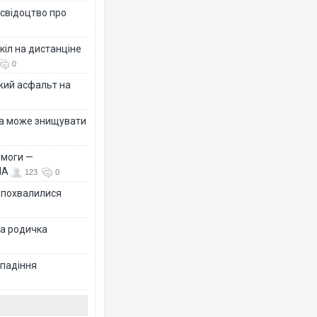
 свідоцтво про
кіл на дистанціне
0
жий асфальт на
їна може знищувати
емоги —
ША
123
0
Ф похвалилися
на родичка
 падіння