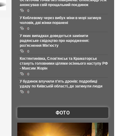
Остаточна точка без повернень: Олександр Усік
анонсував свій прощальний поєдинок
0
У Коблевому через вибух міни в морі загинув
чоловік, дві жінки поранені
0
У яких випадках доведеться замінити
радянське свідоцтво про народження:
роз'яснення Мін'юсту
0
Костянтинівка, Слов'янськ та Краматорськ
стануть головними цілями осіннього наступу РФ
- Максим Жорін
0
У будинок влучили п'ять дронів: подробиці
удару по Київській області, де загинули люди
0
ФОТО