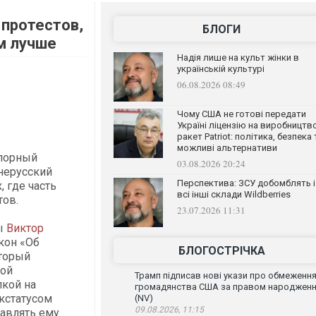
 протестов,
БЛОГИ
ем лучше
Надія лише на культ жінки в
українській культурі
06.08.2026 08:49
Чому США не готові передати
Україні ліцензію на виробництв
ракет Patriot: політика, безпека 
можливі альтернативи
порный
03.08.2026 20:24
нерусский
Перспектива: ЗСУ добомблять і
 где часть
всі інші склади Wildberries
тов.
23.07.2026 11:31
ны
Виктор
кон «Об
БЛОГОСТРІЧКА
оторый
той
Трамп підписав нові укази про обмеженн
лкой на
громадянства США за правом народжен
ыкстатусом
(NV)
09.08.2026, 11:15
тавлять ему