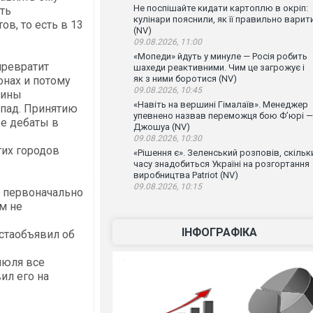
Не поспішайте кидати картоплю в окріп:
сть
кулінари пояснили, як її правильно варит
в, то есть в 13
(NV)
09.08.2026, 11:00
«Мопеди» йдуть у минуле — Росія робить
превратит
шахеди реактивними. Чим це загрожує і
як з ними боротися (NV)
онах и потому
09.08.2026, 10:45
аины
«Навіть на вершині Гімалаїв». Менеджер
апад. Принятию
упевнено назвав переможця бою Ф’юрі —
е дебаты в
Джошуа (NV)
09.08.2026, 10:30
их городов
«Рішення є». Зеленський розповів, скільк
часу знадобиться Україні на розгортання
виробництва Patriot (NV)
09.08.2026, 10:15
первоначально
м не
ІНФОГРАФІКА
стаобъявил об
июля все
ил его на