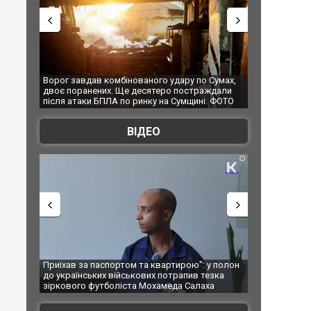
ного удару по Сумах,
За 2000 кілометрів від кордону з Україною: в
сятеро постраждали
Єкатеринбурзі після атаки дронів загорівся
нку на Сумщині. ФОТО
склад Wildberries. ФОТО. ВІДЕО
ВІДЕО
а квартирою": у полон
Одесу накрила потужна злива з градом та
вих потрапив тезка
ураганним вітром
Мохамеда Салаха