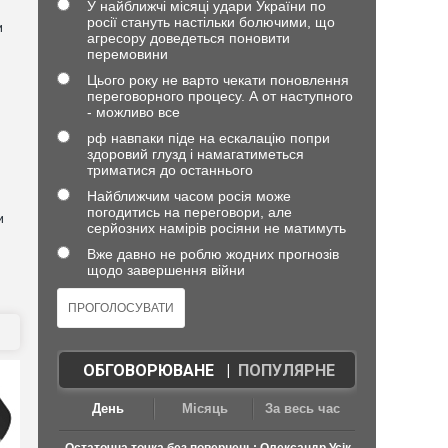
У найближчі місяці удари України по
росії стануть настільки болючими, що
и
агресору доведеться поновити
перемовини
Цього року не варто чекати поновлення
переговорного процесу. А от наступного
- можливо все
рф навпаки піде на ескалацію попри
здоровий глузд і намагатиметься
триматися до останнього
Найближчим часом росія може
погодитись на переговори, але
и
серйозних намірів росіяни не матимуть
Вже давно не роблю жодних прогнозів
щодо завершення війни
ОБГОВОРЮВАНЕ
|
ПОПУЛЯРНЕ
День
Місяць
За весь час