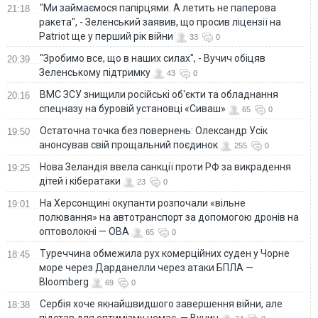
"Ми займаємося папірцями. А летить не паперова
21:18
ракета", - Зеленський заявив, що просив ліцензії на
Patriot ще у перший рік війни
33
0
"Зробимо все, що в наших силах", - Вучич обіцяв
20:39
Зеленському підтримку
43
0
ВМС ЗСУ знищили російські об'єкти та обладнання
20:16
спецназу на буровій установці «Сиваш»
65
0
Остаточна точка без повернень: Олександр Усік
19:50
анонсував свій прощальний поєдинок
255
0
Нова Зеландія ввела санкції проти РФ за викрадення
19:25
дітей і кібератаки
23
0
На Херсонщині окупанти розпочали «вільне
19:01
полювання» на автотранспорт за допомогою дронів на
оптоволокні — ОВА
65
0
Туреччина обмежила рух комерційних суден у Чорне
18:45
море через Дарданелли через атаки БПЛА —
Bloomberg
69
0
Сербія хоче якнайшвидшого завершення війни, але
18:38
підстав для оптимізму немає, — Вучич