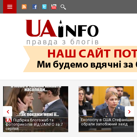
Експослу в США Стефанішині
Підбірка блогожаб та
обрали запобіжний захід
фотоприколів від UAINFO за 7
серпня