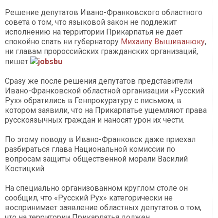
Решение депутатов Ивано-Франковского областного
совета о том, что языковой закон не подлежит
исполнению на территории Прикарпатья не дает
спокойно спать ни губернатору
Михаилу Вышиванюку
,
ни главам пророссийских гражданских организаций,
пишет
jobsbu
Сразу же после решения депутатов представители
Ивано-Франковской областной организации «Русский
Рух» обратились в Генпрокуратуру с письмом, в
котором заявили, что на Прикарпатье ущемляют права
русскоязычных граждан и наносят урон их чести.
По этому поводу в Ивано-Франковск даже приехал
разбираться глава Национальной комиссии по
вопросам защиты общественной морали Василий
Костицкий.
На специально организованном круглом столе он
сообщил, что «Русский Рух» категорически не
воспринимает заявление областных депутатов о том,
что на территории Прикарпатья должен