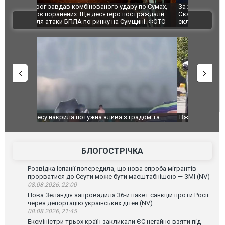
по Сумах,
За 2000 кілометрів від кордону з Україною: в
"Мої іграш
траждали
Єкатеринбурзі після атаки дронів загорівся
суперкарів
ВІДЕО
ині. ФОТО
склад Wildberries. ФОТО. ВІДЕО
дом та
Вже вивели на тести: Ferrari готує оновлення
Вийшов тре
позашляховика Purosangue. ВІДЕО
фільму "Аф
БЛОГОСТРІЧКА
Розвідка Іспанії попередила, що нова спроба мігрантів
прорватися до Сеути може бути масштабнішою — ЗМІ (NV)
08.08.2026, 22:00
Нова Зеландія запровадила 36-й пакет санкцій проти Росії
через депортацію українських дітей (NV)
08.08.2026, 21:45
Ексміністри трьох країн закликали ЄС негайно взяти під