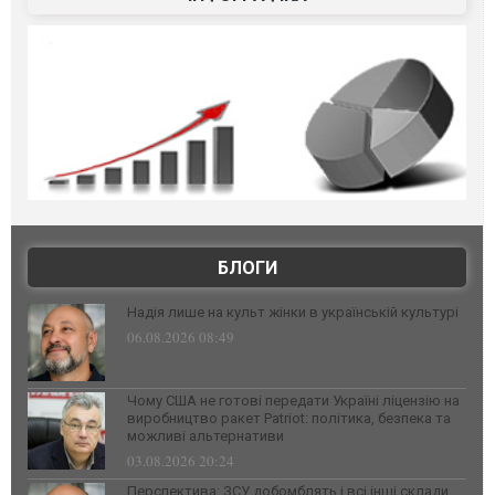
БЛОГИ
Надія лише на культ жінки в українській культурі
06.08.2026 08:49
Чому США не готові передати Україні ліцензію на
виробництво ракет Patriot: політика, безпека та
можливі альтернативи
03.08.2026 20:24
Перспектива: ЗСУ добомблять і всі інші склади