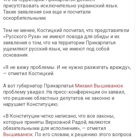
присутствовать исключительно украинский язык.
Такие заявления они еще и посчитали
оскорбительными.
Тем не менее, Костицкий посчитал, что представители
«Русского Руха» не имеют повода для обиды и их
заявления о том, что на территории Прикарпатья
ущемляют русский язык, не имеют под собой
основания.
«Я не вижу проблемы. И не нужно разжигать вражду»,
— отметил Костицкий.
А вот губернатор Прикарпатья
Михаил Вышиванюк
проблему увидел. На пресс-конференции он заявил,
что решение областных депутатов не законно и
нарушает Конституцию.
«В Конституции четко написано, что все законы,
которые приняты Верховной Радой, являются
обязательными для исполнения», — отметил
Вышиванюк
. По его словам, к решению этого вопроса