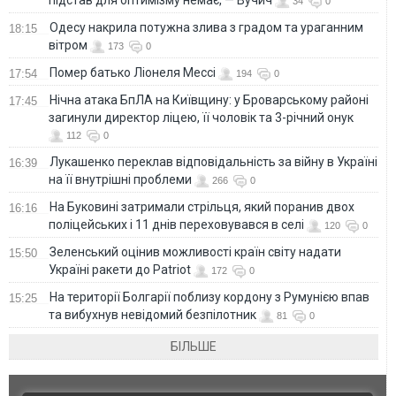
34
0
Одесу накрила потужна злива з градом та ураганним
18:15
вітром
173
0
Помер батько Ліонеля Мессі
17:54
194
0
Нічна атака БпЛА на Київщину: у Броварському районі
17:45
загинули директор ліцею, її чоловік та 3-річний онук
112
0
Лукашенко переклав відповідальність за війну в Україні
16:39
на її внутрішні проблеми
266
0
На Буковині затримали стрільця, який поранив двох
16:16
поліцейських і 11 днів переховувався в селі
120
0
Зеленський оцінив можливості країн світу надати
15:50
Україні ракети до Patriot
172
0
На території Болгарії поблизу кордону з Румунією впав
15:25
та вибухнув невідомий безпілотник
81
0
БІЛЬШЕ