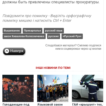
должны быть привлечены специалисты прокуратуры.
Повідомити про помилку - Виділіть орфографічну
помилку мишею і натисніть Ctrl + Enter
Вышиванюк
Прикарпатье
русский язык
закон Кивалова-Колесниченко
русские
«Русский Рух»
Сподобався матеріал? Сміливо поділися
ним в соцмережах через ці кнопки
ІНШІ НОВИНИ ПО ТЕМІ
Голодающие под
Языковой закон
ГАИ «крышует» тех,