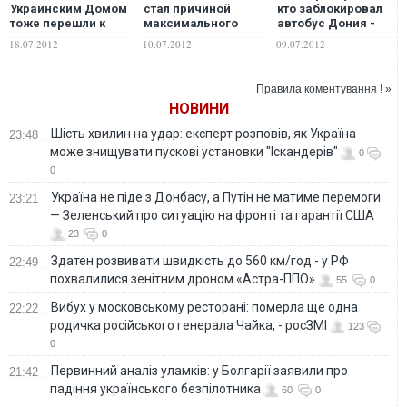
Украинским Домом
стал причиной
кто заблокировал
тоже перешли к
максимального
автобус Дония -
активным
количества
Бригинец
18.07.2012
10.07.2012
09.07.2012
действиям
протестов за
последние 3 года
Правила коментування ! »
НОВИНИ
Шість хвилин на удар: експерт розповів, як Україна
23:48
може знищувати пускові установки "Іскандерів"
0
0
Україна не піде з Донбасу, а Путін не матиме перемоги
23:21
— Зеленський про ситуацію на фронті та гарантії США
23
0
Здатен розвивати швидкість до 560 км/год - у РФ
22:49
похвалилися зенітним дроном «Астра-ППО»
55
0
Вибух у московському ресторані: померла ще одна
22:22
родичка російського генерала Чайка, - росЗМІ
123
0
Первинний аналіз уламків: у Болгарії заявили про
21:42
падіння українського безпілотника
60
0