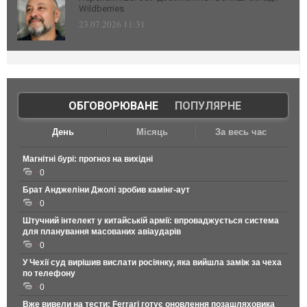
Wildberries
23.07.2026 11:31
ОБГОВОРЮВАНЕ
|
ПОПУЛЯРНЕ
День
Місяць
За весь час
Магнітні бурі: прогноз на вихідні
0
Брат Анджеліни Джолі зробив камінг-аут
0
Штучний інтелект у китайській армії: впроваджується система
для планування масованих авіаударів
0
У Чехії суд вирішив вислати росіянку, яка вийшла заміж за чеха
по телефону
0
Вже вивели на тести: Ferrari готує оновлення позашляховика