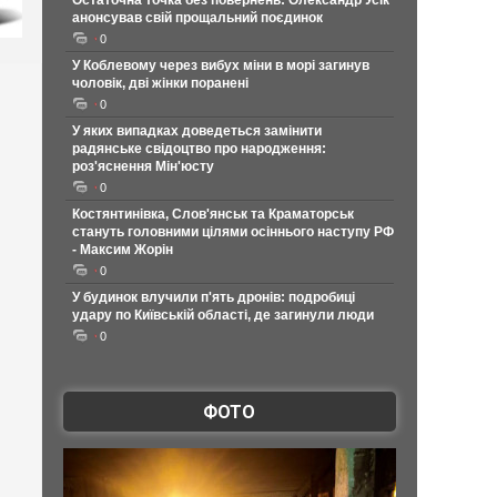
Остаточна точка без повернень: Олександр Усік
анонсував свій прощальний поєдинок
0
У Коблевому через вибух міни в морі загинув
чоловік, дві жінки поранені
0
У яких випадках доведеться замінити
радянське свідоцтво про народження:
роз'яснення Мін'юсту
0
Костянтинівка, Слов'янськ та Краматорськ
стануть головними цілями осіннього наступу РФ
- Максим Жорін
0
У будинок влучили п'ять дронів: подробиці
удару по Київській області, де загинули люди
0
ФОТО