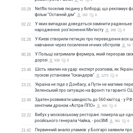
Netflix поселив людину у білборді, що рекламує 
03:28
фільм "Останній дім"
152
0
У яких випадках доведеться замінити радянське
02:22
народження: роз'яснення Мін'юсту
299
0
У Києві створили петицію про переведення всіх ш
01:28
навчання через посилення нічних обстрілів
59
У Польщі затримали фермера, який переорав сві
00:26
дорозі
530
0
Шість хвилин на удар: експерт розповів, як Укра
23:48
пускові установки "Іскандерів"
1273
0
Україна не піде з Донбасу, а Путін не матиме пер
23:21
Зеленський про ситуацію на фронті та гарантії С
Здатен розвивати швидкість до 560 км/год - у Р
22:49
зенітним дроном «Астра-ППО»
400
0
Вибух у московському ресторані: померла ще од
22:22
російського генерала Чайка, - росЗМІ
381
0
Первинний аналіз уламків: у Болгарії заявили про
21:42