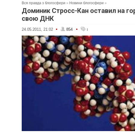
Вся правда з блогосфери
»
Новини блогосфери
»
Доминик Стросс-Кан оставил на го
свою ДНК
•
•
24.05.2011, 21:02
854
1