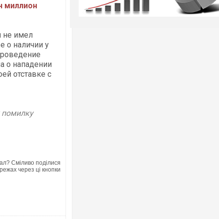
н миллион
н не имел
е о наличии у
 проведение
а о нападении
ей отставке с
у помилку
ал? Сміливо поділися
режах через ці кнопки