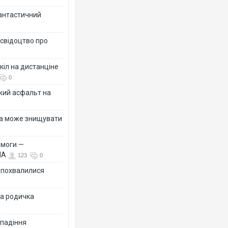
фантастичний
 свідоцтво про
кіл на дистанціне
0
жий асфальт на
їна може знищувати
емоги —
ША
123
0
Ф похвалилися
на родичка
 падіння