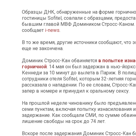
Образцы ДНК, обнаруженные на форме горничн
гостиницы Sofitel, совпали с образцами, предос
бывшим главой МВФ Домиником Стросс-Каном. 
сообщает
i-news
.
В то же время, другие источники сообщают, что 
еще не закончена.
Доминик Стросс-Кан обвиняется
в попытке изн
горничной
. 14 мая он был задержан в нью-йорк
Кеннеди за 10 минут до вылета в Париж. В поли
сотрудники отеля Sofitel, которым 32-летняя горн
рассказала о нападении. По ее словам, Стросс-Кан
запер в номере и принудил к оральному сексу.
На прошлой неделе чиновнику было предъявлен
семи пунктам, включая попытку изнасилования и
задержание. Как сообщали СМИ, по сумме обвин
лишение свободы на срок до 74 лет.
Вскоре после задержания Доминик Стросс-Кан 