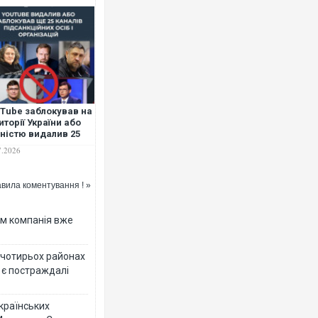
Ворог завдав комбінованого 
двоє поранених. Ще десятер
після атаки БПЛА по ринку н
Tube заблокував на
иторії України або
ністю видалив 25
алів підсанкційних
7.2026
б та організацій
вила коментування ! »
ям компанія вже
у чотирьох районах
 є постраждалі
Приїхав за паспортом та ква
до українських військових п
зіркового футболіста Мохам
українських