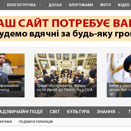
БЛОГОСТРІЧКА
ДОСЬЄ
БЛОГОЖАБИ
ФОТО
ВІДЕО
ефанішиній
Трамп не передасть Україні
Вибух у рес
захід
сотні ракет до Patriot, бо у США
ціллю був г
...
пр...
АДЗВИЧАЙНІ ПОДІЇ
СВІТ
КУЛЬТУРА
ЗНАННЯ
ТАРИФИ
ПОДВИГИ УКРАЇНЦІВ