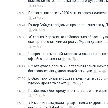
військових потрапив тезка зіркового футболіста
93
0
Пентагон витратить $400 млн на лазерні системи
09:48
22
0
Гантер Байден повідомив про погіршення стану
09:24
103
0
«Одеська, Херсонська та Запорізька області – у зо
09:00
експерт пояснив, чим загрожує Україні дефіцит в
80
0
Чи призначать пенсійни виплати, якщо ніколи не
08:36
офіційно: пояснення
145
0
РФ атакувала дронами Салтівський район Харкова
08:12
багатоповерхівку, двоє людей загинули
64
0
В Одесі пролунали вибухи та почалися перебої зі с
07:29
ударом дронів та ракет
135
0
Російському Бєлгороду вночі не дала спати серія
06:33
110
0
У Німеччині фіксували підозрілі польоти дронів н
05:25
ремонтують Patriot
62
0