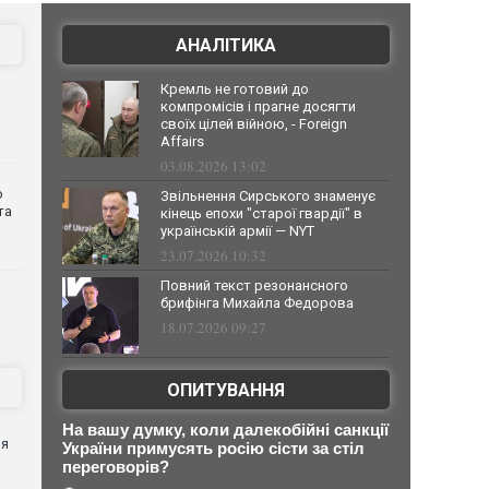
АНАЛІТИКА
Кремль не готовий до
компромісів і прагне досягти
своїх цілей війною, - Foreign
Affairs
03.08.2026 13:02
о
Звільнення Сирського знаменує
та
кінець епохи "старої гвардії" в
українській армії — NYT
23.07.2026 10:32
Повний текст резонансного
брифінга Михайла Федорова
18.07.2026 09:27
ОПИТУВАННЯ
я
На вашу думку, коли далекобійні санкції
ня
України примусять росію сісти за стіл
переговорів?