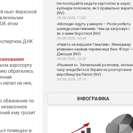
Не поспішайте кидати картоплю в окріп:
кулінари пояснили, як її правильно варит
ой нью-йоркской
(NV)
тавленными
09.08.2026, 11:00
Об этом
«Мопеди» йдуть у минуле — Росія робить
шахеди реактивними. Чим це загрожує і
як з ними боротися (NV)
09.08.2026, 10:45
экспертиза ДНК
«Навіть на вершині Гімалаїв». Менеджер
упевнено назвав переможця бою Ф’юрі —
Джошуа (NV)
асилования
09.08.2026, 10:30
ском аэропорту
«Рішення є». Зеленський розповів, скільк
часу знадобиться Україні на розгортання
цию обратились
виробництва Patriot (NV)
ичная
09.08.2026, 10:15
 напал на нее,
ІНФОГРАФІКА
о обвинение по
 незаконное
ений ему грозит
был помещен в