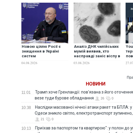
Новою ціллю Росії є
Аналіз ДНК чилійських
You
знищення в Україні
мумій виявив, хто
тер
систем
насправді заніс віспу в
пов
водопостачання та
Америку
кан
04.08.2026
03.08.2026
27.0
каналізації - Шмигаль
осі
Пра
НОВИНИ
Трамп хоче Гренландії: пов'язана з його оточенн
11:01
везе туди бурове обладнання
26
0
Наслідки масованої нічної атаки ракет та БПЛА: 
10:38
Одеси зникло світло, електротранспорт зупинено,
21
0
Приїхав за паспортом та квартирою": у полон до 
10:13