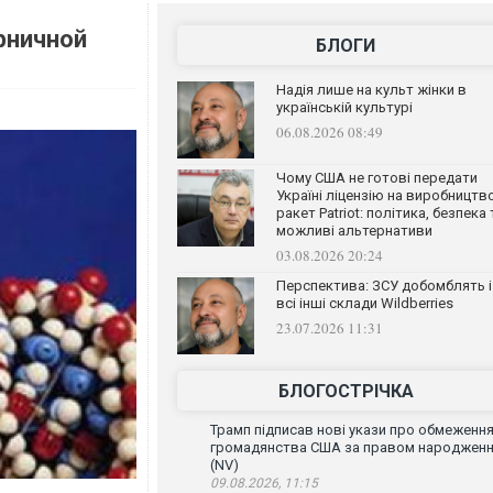
рничной
БЛОГИ
Надія лише на культ жінки в
українській культурі
06.08.2026 08:49
Чому США не готові передати
Україні ліцензію на виробництв
ракет Patriot: політика, безпека 
можливі альтернативи
03.08.2026 20:24
Перспектива: ЗСУ добомблять і
всі інші склади Wildberries
23.07.2026 11:31
БЛОГОСТРІЧКА
Трамп підписав нові укази про обмеженн
громадянства США за правом народжен
(NV)
09.08.2026, 11:15