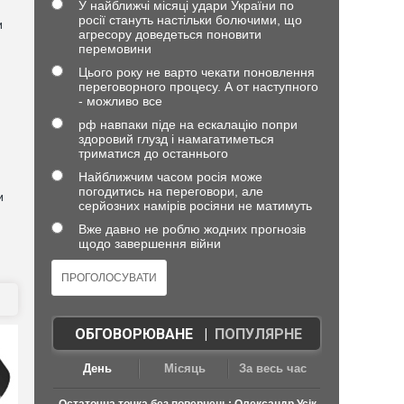
У найближчі місяці удари України по
росії стануть настільки болючими, що
и
агресору доведеться поновити
перемовини
Цього року не варто чекати поновлення
переговорного процесу. А от наступного
- можливо все
рф навпаки піде на ескалацію попри
здоровий глузд і намагатиметься
триматися до останнього
Найближчим часом росія може
погодитись на переговори, але
и
серйозних намірів росіяни не матимуть
Вже давно не роблю жодних прогнозів
щодо завершення війни
ОБГОВОРЮВАНЕ
|
ПОПУЛЯРНЕ
День
Місяць
За весь час