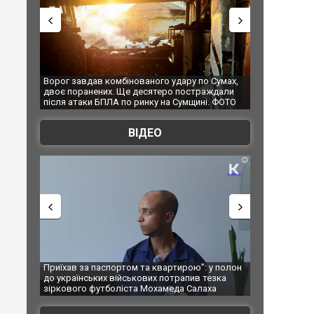
удару по Сумах,
За 2000 кілометрів від кордону з Україною: в
"Мої
о постраждали
Єкатеринбурзі після атаки дронів загорівся
супе
а Сумщині. ФОТО
склад Wildberries. ФОТО. ВІДЕО
ВІДЕО
ртирою": у полон
Одесу накрила потужна злива з градом та
Вже 
отрапив тезка
ураганним вітром
поза
еда Салаха