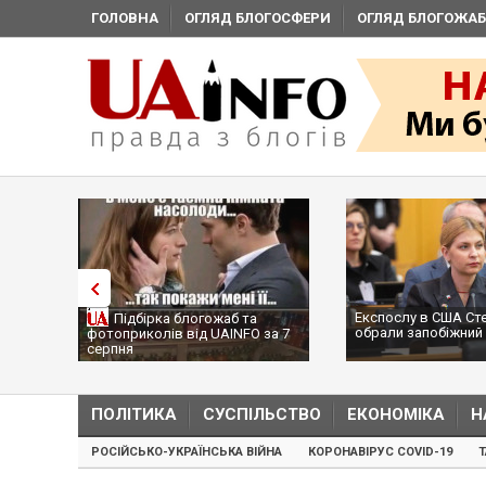
ГОЛОВНА
ОГЛЯД БЛОГОСФЕРИ
ОГЛЯД БЛОГОЖАБ
Експослу в США Ст
Підбірка блогожаб та
обрали запобіжний 
фотоприколів від UAINFO за 7
серпня
ПОЛІТИКА
СУСПІЛЬСТВО
ЕКОНОМІКА
Н
РОСІЙСЬКО-УКРАЇНСЬКА ВІЙНА
КОРОНАВІРУС COVID-19