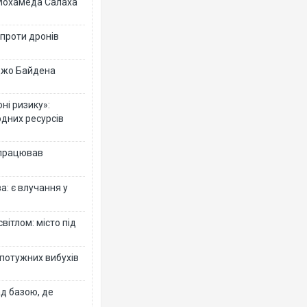
 Мохамеда Салаха
 проти дронів
 Джо Байдена
ні ризику»:
одних ресурсів
 працював
: є влучання у
вітлом: місто під
 потужних вибухів
ад базою, де