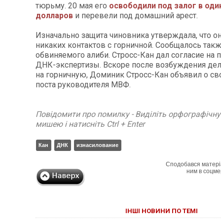
тюрьму. 20 мая его
освободили под залог в оди
долларов
и перевели под домашний арест.
Изначально защита чиновника утверждала, что о
никаких контактов с горничной. Сообщалось такж
обвиняемого алиби. Стросс-Кан дал согласие на
ДНК-экспертизы. Вскоре после возбуждения дел
на горничную, Доминик Стросс-Кан объявил о сво
поста руководителя МВФ.
Повідомити про помилку - Виділіть орфографічн
мишею і натисніть Ctrl + Enter
Кан
ДНК
изнасилование
Сподобався матері
ним в соцме
ІНШІ НОВИНИ ПО ТЕМІ