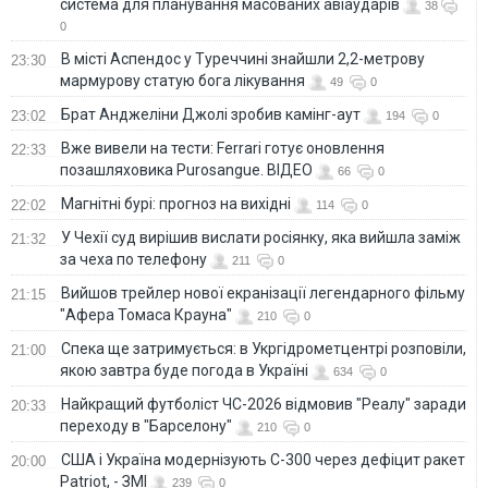
система для планування масованих авіаударів
38
0
В місті Аспендос у Туреччині знайшли 2,2-метрову
23:30
мармурову статую бога лікування
49
0
Брат Анджеліни Джолі зробив камінг-аут
23:02
194
0
Вже вивели на тести: Ferrari готує оновлення
22:33
позашляховика Purosangue. ВІДЕО
66
0
Магнітні бурі: прогноз на вихідні
22:02
114
0
У Чехії суд вирішив вислати росіянку, яка вийшла заміж
21:32
за чеха по телефону
211
0
Вийшов трейлер нової екранізації легендарного фільму
21:15
"Афера Томаса Крауна"
210
0
Спека ще затримується: в Укргідрометцентрі розповіли,
21:00
якою завтра буде погода в Україні
634
0
Найкращий футболіст ЧС-2026 відмовив "Реалу" заради
20:33
переходу в "Барселону"
210
0
США і Україна модернізують С-300 через дефіцит ракет
20:00
Patriot, - ЗМІ
239
0