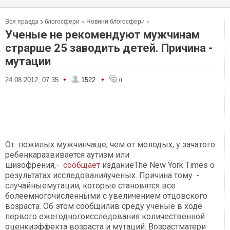
Вся правда з блогосфери
»
Новини блогосфери
»
Ученые не рекомендуют мужчинам
страрше 25 заводить детей. Причина -
мутации
•
•
24.08.2012, 07:35
1522
0
От пожилых мужчинчаще, чем от молодых, у зачатого
ребенкаразвивается аутизм или
шизофрения,-
сообщает
изданиеThe New York Times о
результатах исследованияученых. Причина тому -
случайныемутации, которые становятся все
болеемногочисленными с увеличением отцовского
возраста. Об этом сообщилив среду ученые в ходе
первого ежегодногоисследования количественной
оценкиэффекта возраста и мутаций. Возрастматери