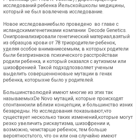
исследований ребенка Йельскойшколы медицины,
который не был вовлеченв исследование.
Новое исследованиебыло проведено во главе с
исландскимигенетиками компании Decode Genetics.
Онипроанализировали генетический материал,взятый
из образцов крови от 78 триородители-ребенок,
уделяя особое вниманиесемьям, в которых родители
были безпризнаков психического расстройстваи
родили ребенка, и который оказался с аутизмом или
шизофренией. Такой подходпозволяет ученым
выделить совершенноновые мутации в генах
ребенка, которыхне было у родителей.
Большинстволюдей имеют многие из этих так
называемыхDe Novo мутаций, которые происходят
спонтанноили вблизи концепции, и большинство изних
безвредны. Но исследования показывают,что
существует несколько таких изменений,которые могут
резко увеличить рискаутизма, шизофрении и,
возможно, чемстарше ребенок, тем больше
вероятностьтого, что он или она случайно имеют