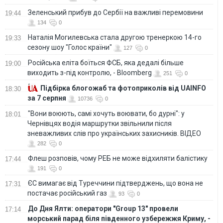
Зеленський прибув до Сербії на важливі перемовини
19:44
134
0
Наталія Могилевська стала другою тренеркою 14-го
19:33
сезону шоу "Голос країни"
127
0
Російська еліта боїться ФСБ, яка дедалі більше
19:00
виходить з-під контролю, - Bloomberg
251
0
Підбірка блогожаб та фотоприколів від UAINFO
18:30
за 7 серпня
10736
0
"Вони воюють, самі хочуть воювати, бо дурні": у
18:01
Чернівцях водія маршрутки звільнили після
зневажливих слів про українських захисників. ВІДЕО
282
0
Флеш розповів, чому РЕБ не може відхиляти балістику
17:44
191
0
ЄС вимагає від Туреччини підтверджень, що вона не
17:31
постачає російський газ
93
0
До Дня Ялти: оператори "Group 13" провели
17:14
морський парад біля південного узбережжя Криму, -