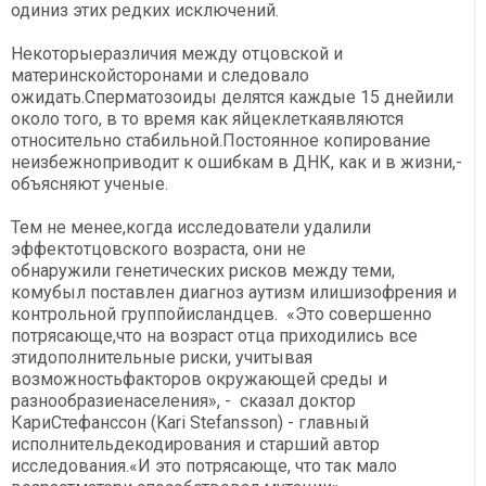
одиниз этих редких исключений.
Некоторыеразличия между отцовской и
материнскойсторонами и следовало
ожидать.Сперматозоиды делятся каждые 15 днейили
около того, в то время как яйцеклеткаявляются
относительно стабильной.Постоянное копирование
неизбежноприводит к ошибкам в ДНК, как и в жизни,-
объясняют ученые.
Тем не менее,когда исследователи удалили
эффектотцовского возраста, они не
обнаружили генетических рисков между теми,
комубыл поставлен диагноз аутизм илишизофрения и
контрольной группойисландцев. «Это совершенно
потрясающе,что на возраст отца приходились все
этидополнительные риски, учитывая
возможностьфакторов окружающей среды и
разнообразиенаселения», - сказал доктор
КариСтефанссон (Kari Stefansson) - главный
исполнительдекодирования и старший автор
исследования.«И это потрясающе, что так мало