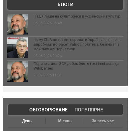
БЛОГИ
Надія лише на культ жінки в українській культурі
06.08.2026 08:49
Чому США не готові передати Україні ліцензію на
виробництво ракет Patriot: політика, безпека та
можливі альтернативи
03.08.2026 20:24
Перспектива: ЗСУ добомблять і всі інші склади
Wildberries
23.07.2026 11:31
ОБГОВОРЮВАНЕ
|
ПОПУЛЯРНЕ
День
Місяць
За весь час