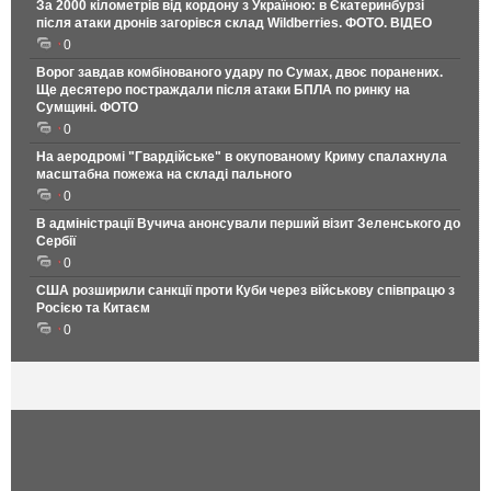
За 2000 кілометрів від кордону з Україною: в Єкатеринбурзі
після атаки дронів загорівся склад Wildberries. ФОТО. ВІДЕО
0
Ворог завдав комбінованого удару по Сумах, двоє поранених.
Ще десятеро постраждали після атаки БПЛА по ринку на
Сумщині. ФОТО
0
На аеродромі "Гвардійське" в окупованому Криму спалахнула
масштабна пожежа на складі пального
0
В адміністрації Вучича анонсували перший візит Зеленського до
Сербії
0
США розширили санкції проти Куби через військову співпрацю з
Росією та Китаєм
0