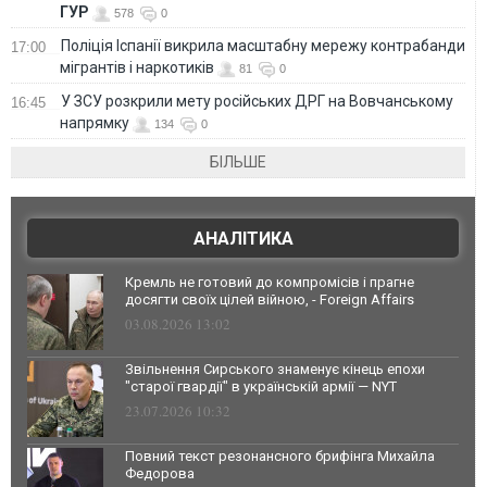
ГУР
578
0
Поліція Іспанії викрила масштабну мережу контрабанди
17:00
мігрантів і наркотиків
81
0
У ЗСУ розкрили мету російських ДРГ на Вовчанському
16:45
напрямку
134
0
БІЛЬШЕ
АНАЛІТИКА
Кремль не готовий до компромісів і прагне
досягти своїх цілей війною, - Foreign Affairs
03.08.2026 13:02
Звільнення Сирського знаменує кінець епохи
"старої гвардії" в українській армії — NYT
23.07.2026 10:32
Повний текст резонансного брифінга Михайла
Федорова