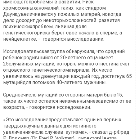
имеющегопроблемы в развитии. Риск
хромосомныханомалий, таких как синдром
Дауна,увеличивается у пожилых матерей, нокогда
дело доходит до некоторыхсложностей развития
психическихпроблем, львиная доля
генетическогориска берет свое начало в сперме, а
неяйцеклетке, - говорится висследовании.
Исследовательскаягруппа обнаружила, что средний
ребенок,родившийся от 20-летнего отца имеет
25случайных мутаций, которые можно отнестина счет
отцовского генетическогоматериала. Их число
увеличилось на двемутации каждый год, достигнув 65
мутацийдля потомков 40-летнего мужчины.
Среднеечисло мутаций со стороны матери было15,
такое их число остается неизменнымнезависимо от ее
возраста, - говоритсяв исследовании.
«Это исследованиепредоставляет одни из первых
твердыхнаучных данных для истинного
увеличениячисла случаев аутизма», - сказал д-рФред
Р. Волкмар (Dr. Fred R. Volkmar) , директорЦентра