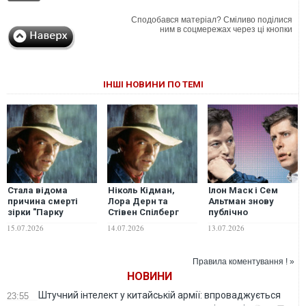
Сподобався матеріал? Сміливо поділися
ним в соцмережах через ці кнопки
ІНШІ НОВИНИ ПО ТЕМІ
Стала відома
Ніколь Кідман,
Ілон Маск і Сем
причина смерті
Лора Дерн та
Альтман знову
зірки "Парку
Стівен Спілберг
публічно
Юрського періоду"
відреагували на
посварилися: що
15.07.2026
14.07.2026
13.07.2026
Сема Нілла
смерть зірки
трапилося
"Парку Юрського
періоду" Сема
Правила коментування ! »
Нілла
НОВИНИ
Штучний інтелект у китайській армії: впроваджується
23:55