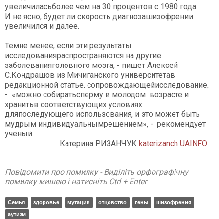
увеличиласьболее чем на 30 процентов с 1980 года.
И не ясно, будет ли скорость диагнозашизофрении
увеличился и далее.
Темне менее, если эти результаты
исследованияраспространяются на другие
заболеванияголовного мозга, - пишет Алексей
С.Кондрашов из Мичиганского университетав
редакционной статье, сопровождающейисследование,
- «можно собиратьсперму в молодом возрасте и
хранитьв соответствующих условиях
дляпоследующего использования, и это может быть
мудрым индивидуальнымрешением», - рекомендует
ученый.
Катерина РИЗАНЧУК
katerizanch
UAINFO
Повідомити про помилку - Виділіть орфографічну
помилку мишею і натисніть Ctrl + Enter
Семья
здоровье
мутации
отцовство
гены
шизофрения
аутизм