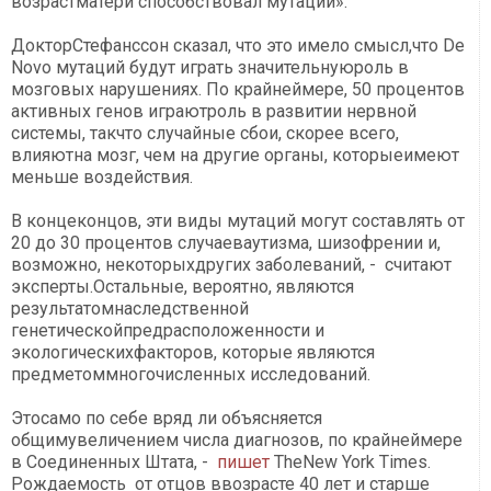
возрастматери способствовал мутации».
ДокторСтефанссон сказал, что это имело смысл,что De
Novo мутаций будут играть значительнуюроль в
мозговых нарушениях. По крайнеймере, 50 процентов
активных генов играютроль в развитии нервной
системы, такчто случайные сбои, скорее всего,
влияютна мозг, чем на другие органы, которыеимеют
меньше воздействия.
В концеконцов, эти виды мутаций могут составлять от
20 до 30 процентов случаеваутизма, шизофрении и,
возможно, некоторыхдругих заболеваний, - считают
эксперты.Остальные, вероятно, являются
результатомнаследственной
генетическойпредрасположенности и
экологическихфакторов, которые являются
предметоммногочисленных исследований.
Этосамо по себе вряд ли объясняется
общимувеличением числа диагнозов, по крайнеймере
в Соединенных Штата, -
пишет
TheNew York Times.
Рождаемость от отцов ввозрасте 40 лет и старше