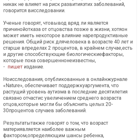
никак не влияет на риск развитияэтих заболеваний,
говорится висследовании.
Ученые говорят, чтовывод вряд ли является
причинойотказа от отцовства позже в жизни, хотяон
может иметь некоторое влияние нарепродуктивные
решения. Общий риск длячеловека в возрасте 40 лет и
старше впределах 2 процентов, в крайнем случае,есть
и другие способствующие биологическиефакторы,
которые пока совершеннонеизвестны,
-
пишет
издание.
Ноисследования, опубликованные в онлайнжурнале
«Nature», обеспечивает поддержкуаргумента, что
растущий уровень аутизма в последние десятилетия
связано отчастис увеличением среднего возраста
отцов,которые могли бы объяснить целых 20-
30процентов случаев заболеваний.
Результатытакже говорят о том, что возраст
материявляется наиболее важным
фактором,определяющим шансы ребенка,