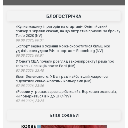
фільму "Афера Томаса Крауна"
перемовин
БЛОГОСТРІЧКА
«Купив машину і прогорів на стартапі». Олімпійський
призер з України сказав, на що витратив призові за бронзу
Токіо-2020 (NV)
08.08.2026, 00:31
Експорт зерна з України може скоротитися більш ніж
удвічі через удари РФ по портах — Bloomberg (NV)
08.08.2026, 00:01
У Сенаті США почали розгляд законопроєкту Грема про
«пекельні санкції» проти Росії (NV)
07.08.2026, 23:48
Візит Зеленського. У Белграді найбільший хмарочос
підсвітили синьо-жовтими кольорами (NV)
07.08.2026, 23:36
«Розрив у грошах зараз ще більший»: Верховен розповів,
чи повернеться він до UFC (NV)
07.08.2026, 23:24
БЛОГОЖАБИ