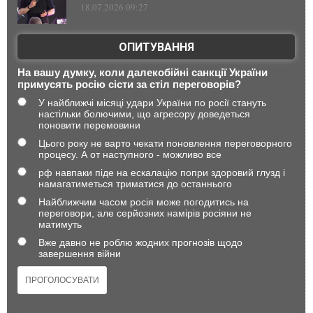
18.07.2026 09:27
ОПИТУВАННЯ
На вашу думку, коли далекобійні санкції України
примусять росію сісти за стіл переговорів?
У найближчі місяці удари України по росії стануть
настільки болючими, що агресору доведеться
поновити перемовини
Цього року не варто чекати поновлення переговорного
процесу. А от наступного - можливо все
рф навпаки піде на ескалацію попри здоровий глузд і
намагатиметься триматися до останнього
Найближчим часом росія може погодитись на
переговори, але серйозних намірів росіяни не
матимуть
Вже давно не роблю жодних прогнозів щодо
завершення війни