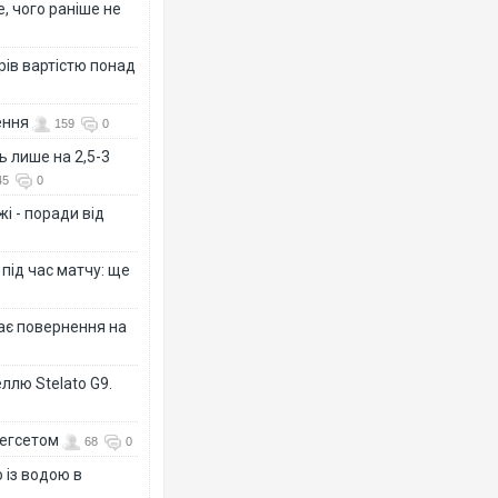
, чого раніше не
рів вартістю понад
ення
159
0
Р
ь лише на 2,5-3
т
Ф
45
0
і - поради від
 під час матчу: ще
дає повернення на
ллю Stelato G9.
Гегсетом
Т
68
0
 із водою в