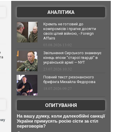
АНАЛІТИКА
Кремль не готовий до
компромісів і прагне досягти
своїх цілей війною, - Foreign
Affairs
03.08.2026 13:02
о
Звільнення Сирського знаменує
та
кінець епохи "старої гвардії" в
українській армії — NYT
23.07.2026 10:32
Повний текст резонансного
брифінга Михайла Федорова
18.07.2026 09:27
ОПИТУВАННЯ
На вашу думку, коли далекобійні санкції
ому
України примусять росію сісти за стіл
переговорів?