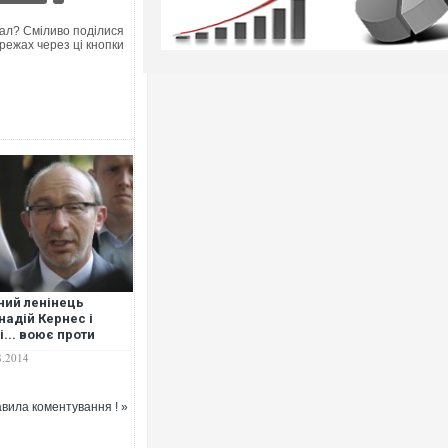
ал? Сміливо поділися
режах через ці кнопки
ний ленінець
надій Кернес і
і... воює проти
аїни
8.2014
вила коментування ! »