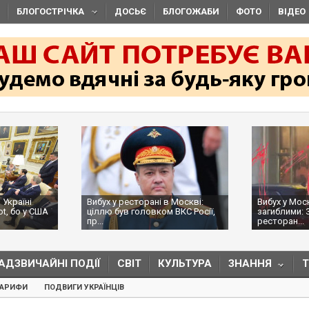
БЛОГОСТРІЧКА
ДОСЬЄ
БЛОГОЖАБИ
ФОТО
ВІДЕО
 Україні
Вибух у ресторані в Москві:
Вибух у Мос
ot, бо у США
ціллю був головком ВКС Росії,
загиблими: 
пр...
ресторан...
АДЗВИЧАЙНІ ПОДІЇ
СВІТ
КУЛЬТУРА
ЗНАННЯ
ТАРИФИ
ПОДВИГИ УКРАЇНЦІВ