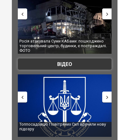
осія атакувала Суми КАБами: пошкоджено
Українські надзвичайник
орговельний центр, будинки, є постраждалі.
під час ліквідації масшта
ОТО
Франції
ВІДЕО
оппосадовцю Повітряних Сил вручили нову
Сили оборони уразили Я
підозру
губернатор регіону заяв
атаку. ВІДЕО