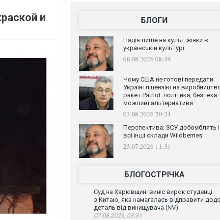
краской и
БЛОГИ
Надія лише на культ жінки в
українській культурі
06.08.2026 08:49
Чому США не готові передати
Україні ліцензію на виробництв
ракет Patriot: політика, безпека 
можливі альтернативи
03.08.2026 20:24
Перспектива: ЗСУ добомблять і
всі інші склади Wildberries
23.07.2026 11:31
БЛОГОСТРІЧКА
Суд на Харківщині виніс вирок студенці
з Китаю, яка намагалась відправити дод
деталь від винищувача (NV)
07.08.2026, 03:31