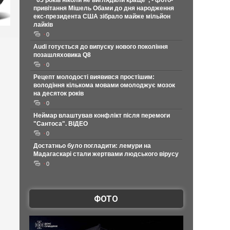
"65 років ніколи не виглядали краще", - фото-
привітання Мішель Обами до дня народження
екс-президента США зібрало майже мільйон
лайків
0
Audi готується до випуску нового покоління
позашляховика Q8
0
Рецепт молодості виявився простішим:
володіння кількома мовами омолоджує мозок
на десяток років
0
Неймар влаштував конфлікт після перемоги
"Сантоса". ВІДЕО
0
Достатньо було погладити: лемури на
Мадагаскарі стали жертвами людського вірусу
0
ФОТО