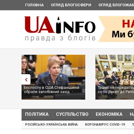
ГОЛОВНА
ОГЛЯД БЛОГОСФЕРИ
ОГЛЯД БЛОГОЖАБ
Експослу в США Стефанішиній
Трамп не передасть
обрали запобіжний захід
сотні ракет до Patri
...
ПОЛІТИКА
СУСПІЛЬСТВО
ЕКОНОМІКА
Н
РОСІЙСЬКО-УКРАЇНСЬКА ВІЙНА
КОРОНАВІРУС COVID-19