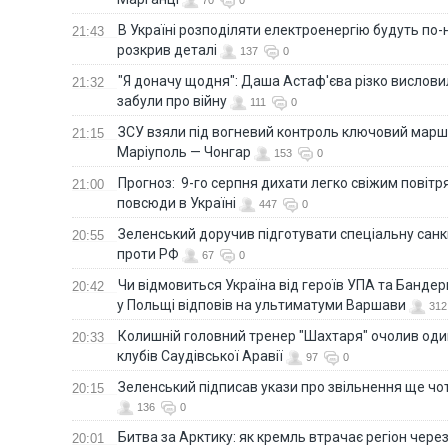
В Україні розподіляти електроенергію будуть по
21:43
розкрив деталі
137
0
"Я доначу щодня": Даша Астаф'єва різко висловила
21:32
забули про війну
111
0
ЗСУ взяли під вогневий контроль ключовий марш
21:15
Маріуполь — Чонгар
153
0
Прогноз: 9-го серпня дихати легко свіжим повіт
21:00
повсюди в Україні
447
0
Зеленський доручив підготувати спеціальну санк
20:55
проти РФ
67
0
Чи відмовиться Україна від героїв УПА та Бандер
20:42
у Польщі відповів на ультиматуми Варшави
312
Колишній головний тренер "Шахтаря" очолив оди
20:33
клубів Саудівської Аравії
97
0
Зеленський підписав укази про звільнення ще чо
20:15
136
0
Битва за Арктику: як кремль втрачає регіон через 
20:01