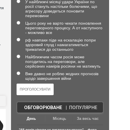
У найближчі місяці удари України по
росії стануть настільки болючими, що
ля
агресору доведеться поновити
перемовини
Цього року не варто чекати поновлення
переговорного процесу. А от наступного
- можливо все
рф навпаки піде на ескалацію попри
д
здоровий глузд і намагатиметься
триматися до останнього
Найближчим часом росія може
погодитись на переговори, але
серйозних намірів росіяни не матимуть
Вже давно не роблю жодних прогнозів
щодо завершення війни
ОБГОВОРЮВАНЕ
|
ПОПУЛЯРНЕ
День
Місяць
За весь час