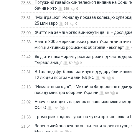
Потужний гавайський телескоп виявив на Сонці те
23:55
бачив ніхто
159
0
"Мої іграшки": Роналду показав колекцію суперка
23:31
25 млн євро
94
0
Життя на Землі могло виникнути двічі, – дослідж
23:00
Навіть 300 американських ракет Україні вистачит
22:53
місяці активних російських обстрілів - експерт
Як діяти пасажирам у разі загрози під час подорож
22:42
"Укрзалізниці"
59
0
В Таїланді футболіст загинув від удару блискавки
22:31
12 людей постраждали. ВІДЕО
75
0
"Немає чіткого „ні“", - Михайло Федоров не відки
22:13
посаду міністра оборони України
59
0
Huawei виходить на ринок позашляховиків з моде
22:02
ФОТО
186
0
Трамп різко відреагував на чутки про конфлікт з 
21:58
Зеленський анонсував звільнення через ситуацію
21:54
Марганці
70
0