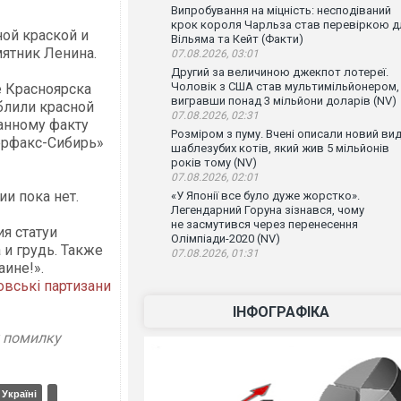
Випробування на міцність: несподіваний
крок короля Чарльза став перевіркою д
ной краской и
Вільяма та Кейт (Факти)
мятник Ленина.
07.08.2026, 03:01
Другий за величиною джекпот лотереї.
Чоловік з США став мультимільйонером,
е Красноярска
вигравши понад 3 мільйони доларів (NV)
блили красной
07.08.2026, 02:31
данному факту
Розміром з пуму. Вчені описали новий ви
терфакс-Сибирь»
шаблезубих котів, який жив 5 мільйонів
років тому (NV)
07.08.2026, 02:01
и пока нет.
«У Японії все було дуже жорстко».
Легендарний Горуна зізнався, чому
не засмутився через перенесення
я статуи
Олімпіади-2020 (NV)
 и грудь. Также
07.08.2026, 01:31
аине!».
овські партизани
ІНФОГРАФІКА
у помилку
 Україні