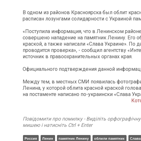
В одном из районов Красноярска был облит крас
расписан лозунгами солидарности с Украиной па
«Поступила информация, что в Ленинском район
совершено нападение на памятник Ленину. Его о
краской, а также написали «Слава Украине». По 
проводится проверка», - сообщил агентству «Ин
источник в правоохранительных органах края.
Официального подтверждения данной информаци
Между тем, в местных СМИ появилась фотографи
Ленина, у которой облита красной краской голова
на постаменте написано по-украински «Слава Укр
Кот
Повідомити про помилку - Виділіть орфографічн
мишею і натисніть Ctrl + Enter
Россия
Ленин
памятник Ленину
облили памятник
Слава