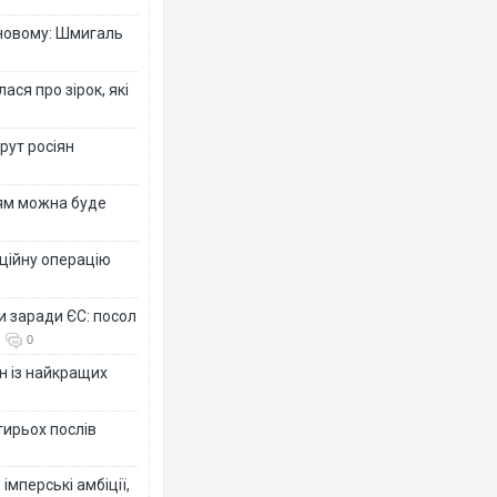
-новому: Шмигаль
ся про зірок, які
рут росіян
рям можна буде
ційну операцію
и заради ЄС: посол
0
н із найкращих
тирьох послів
імперські амбіції,