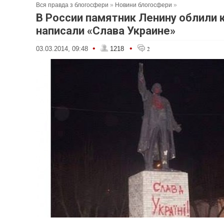
Вся правда з блогосфери
»
Новини блогосфери
»
В России памятник Ленину облили 
написали «Слава Украине»
•
•
03.03.2014, 09:48
1218
2