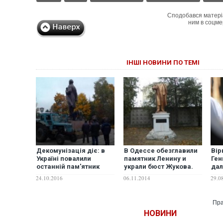
Сподобався матері
ним в соцме
ІНШІ НОВИНИ ПО ТЕМІ
Декомунізація діє: в
В Одессе обезглавили
Вір
Україні повалили
памятник Ленину и
Ген
останній пам'ятник
украли бюст Жукова.
дал
Леніну. ВІДЕО
ФОТО
Укр
24.10.2016
06.11.2014
29.0
Пра
НОВИНИ