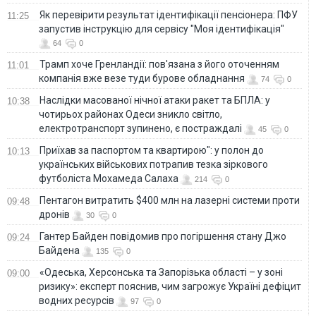
Як перевірити результат ідентифікації пенсіонера: ПФУ
11:25
запустив інструкцію для сервісу "Моя ідентифікація"
64
0
Трамп хоче Гренландії: пов'язана з його оточенням
11:01
компанія вже везе туди бурове обладнання
74
0
Наслідки масованої нічної атаки ракет та БПЛА: у
10:38
чотирьох районах Одеси зникло світло,
електротранспорт зупинено, є постраждалі
45
0
Приїхав за паспортом та квартирою": у полон до
10:13
українських військових потрапив тезка зіркового
футболіста Мохамеда Салаха
214
0
Пентагон витратить $400 млн на лазерні системи проти
09:48
дронів
30
0
Гантер Байден повідомив про погіршення стану Джо
09:24
Байдена
135
0
«Одеська, Херсонська та Запорізька області – у зоні
09:00
ризику»: експерт пояснив, чим загрожує Україні дефіцит
водних ресурсів
97
0