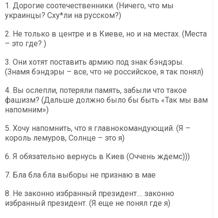
1. Дорогие соотечественники. (Ничего, что мы
украинцы? Сху*ли на русском?)
2. Не только в центре и в Киеве, но и на местах. (Места
– это где? )
3. Они хотят поставить армию под знак бэндэры.
(Знамя бэндэры – все, что не российское, я так понял)
4. Вы ослепли, потеряли память, забыли что такое
фашизм? (Дальше должно было бы быть «Так мы вам
напомним»)
5. Хочу напомнить, что я главнокомандующий. (Я –
король лемуров, Солнце – это я)
6. Я обязательно вернусь в Киев (Оччень ждемс)))
7. Бла бла бла выборы не признаю в мае
8. Не законно избранный президент.... законно
избранный президент. (Я еще не понял где я)