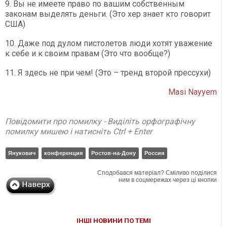
9. Вы не имеете право по вашим собственным
законам выделять деньги. (Это хер знает кто говорит
США)
10. Даже под дулом пистолетов люди хотят уважение
к себе и к своим правам (Это что вообще?)
11. Я здесь не при чем! (Это – тренд второй прессухи)
Masi Nayyem
Повідомити про помилку - Виділіть орфографічну
помилку мишею і натисніть Ctrl + Enter
Янукович
конференция
Ростов-на-Дону
Россия
Сподобався матеріал? Сміливо поділися
ним в соцмережах через ці кнопки
ІНШІ НОВИНИ ПО ТЕМІ