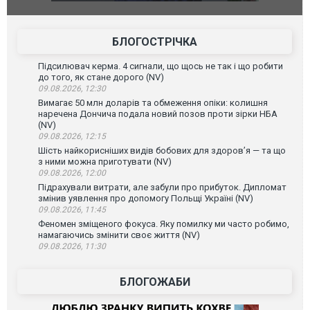
в тезка
ураганним вітром
позашляхов
лаха
БЛОГОСТРІЧКА
Підсилювач керма. 4 сигнали, що щось не так і що робити
до того, як стане дорого (NV)
09.08.2026, 12:30
Вимагає 50 млн доларів та обмеження опіки: колишня
наречена Дончича подала новий позов проти зірки НБА
(NV)
09.08.2026, 12:15
Шість найкорисніших видів бобових для здоров’я — та що
з ними можна приготувати (NV)
09.08.2026, 12:00
Підрахували витрати, але забули про прибуток. Дипломат
змінив уявлення про допомогу Польщі Україні (NV)
09.08.2026, 11:45
Феномен зміщеного фокуса. Яку помилку ми часто робимо,
намагаючись змінити своє життя (NV)
09.08.2026, 11:30
БЛОГОЖАБИ