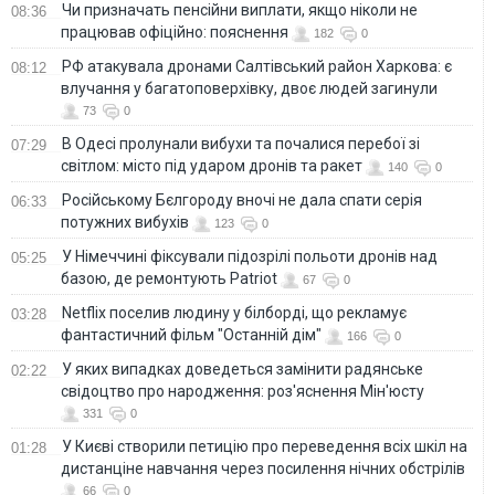
Чи призначать пенсійни виплати, якщо ніколи не
08:36
працював офіційно: пояснення
182
0
РФ атакувала дронами Салтівський район Харкова: є
08:12
влучання у багатоповерхівку, двоє людей загинули
73
0
В Одесі пролунали вибухи та почалися перебої зі
07:29
світлом: місто під ударом дронів та ракет
140
0
Російському Бєлгороду вночі не дала спати серія
06:33
потужних вибухів
123
0
У Німеччині фіксували підозрілі польоти дронів над
05:25
базою, де ремонтують Patriot
67
0
Netflix поселив людину у білборді, що рекламує
03:28
фантастичний фільм "Останній дім"
166
0
У яких випадках доведеться замінити радянське
02:22
свідоцтво про народження: роз'яснення Мін'юсту
331
0
У Києві створили петицію про переведення всіх шкіл на
01:28
дистанціне навчання через посилення нічних обстрілів
66
0