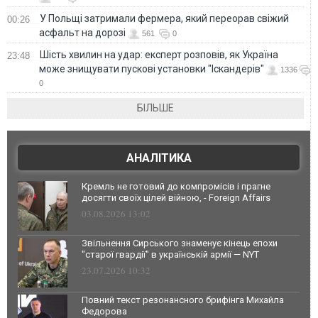
У Польщі затримали фермера, який переорав свіжий
00:26
асфальт на дорозі
561
0
Шість хвилин на удар: експерт розповів, як Україна
23:48
може знищувати пускові установки "Іскандерів"
1336
0
БІЛЬШЕ
АНАЛІТИКА
Кремль не готовий до компромісів і прагне
досягти своїх цілей війною, - Foreign Affairs
03.08.2026 13:02
Звільнення Сирського знаменує кінець епохи
"старої гвардії" в українській армії — NYT
23.07.2026 10:32
Повний текст резонансного брифінга Михайла
Федорова