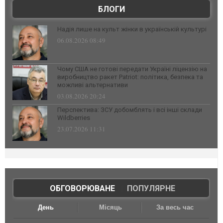
БЛОГИ
Надія лише на культ жінки в українській культурі
06.08.2026 08:49
Чому США не готові передати Україні ліцензію на
виробництво ракет Patriot: політика, безпека та
можливі альтернативи
03.08.2026 20:24
Перспектива: ЗСУ добомблять і всі інші склади
Wildberries
23.07.2026 11:31
ОБГОВОРЮВАНЕ
|
ПОПУЛЯРНЕ
День
Місяць
За весь час