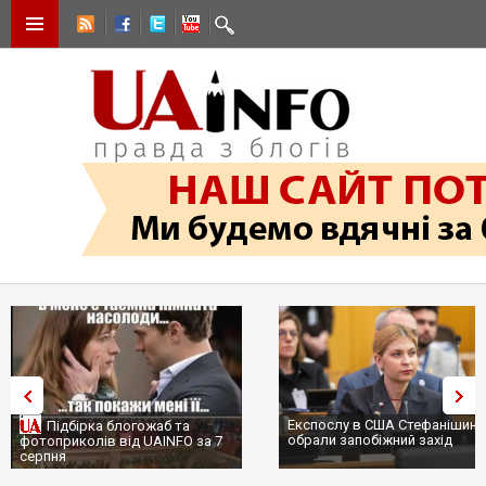
Експослу в США Стефанішині
Підбірка блогожаб та
обрали запобіжний захід
фотоприколів від UAINFO за 7
серпня