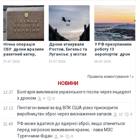
Нічна операція
Дрони атакували
У РФ призупинили
СБУ: дрони вразили
Ростов, Енгельс та
роботу 13
ракетний катер,
Луганськ: у містах
аеропортів: дрон
судна з іранським
виникли пожежі,
влучив в центр
25.07.2026
25.07.2026
08.05.2026
вантажем та РЛС
горить казарма
керування
комплексу С-400 у
аерорухом у
РФ
Ростові-на-Дону
Правила коментування ! »
НОВИНИ
Болгарія викликала українського посла через інцидент
12:37
з дроном
0
0
Пентагон вимагає від ВПК США різко прискорити
12:13
виробництво зброї через виснаження запасів
12
0
РФ може вдатися до ядерної зброї, якщо опиниться
11:49
перед загрозою виживання країни, - лава МЗС
Туреччини Фідан
34
0