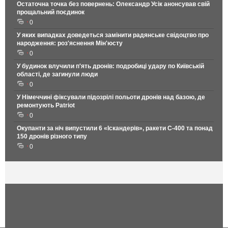
Остаточна точка без повернень: Олександр Усік анонсував свій
прощальний поєдинок
0
У яких випадках доведеться замінити радянське свідоцтво про
народження: роз'яснення Мін'юсту
0
У будинок влучили п'ять дронів: подробиці удару по Київській
області, де загинули люди
0
У Німеччині фіксували підозрілі польоти дронів над базою, де
ремонтують Patriot
0
Окупанти за ніч випустили 6 «Іскандерів», ракети С-400 та понад
150 дронів різного типу
0