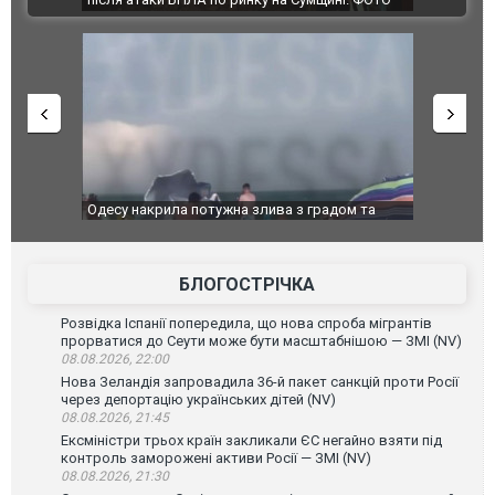
дом та
Вже вивели на тести: Ferrari готує оновлення
Вийшов тре
позашляховика Purosangue. ВІДЕО
фільму "Аф
БЛОГОСТРІЧКА
Розвідка Іспанії попередила, що нова спроба мігрантів
прорватися до Сеути може бути масштабнішою — ЗМІ (NV)
08.08.2026, 22:00
Нова Зеландія запровадила 36-й пакет санкцій проти Росії
через депортацію українських дітей (NV)
08.08.2026, 21:45
Ексміністри трьох країн закликали ЄС негайно взяти під
контроль заморожені активи Росії — ЗМІ (NV)
08.08.2026, 21:30