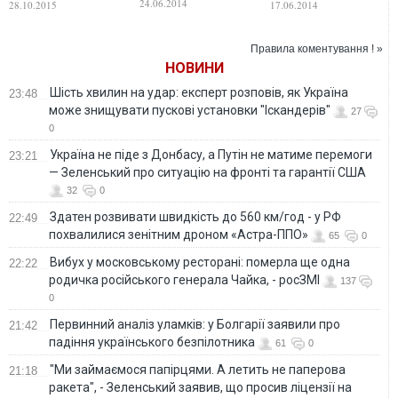
24.06.2014
28.10.2015
17.06.2014
подолали бар'єру
Правила коментування ! »
НОВИНИ
Шість хвилин на удар: експерт розповів, як Україна
23:48
може знищувати пускові установки "Іскандерів"
27
0
Україна не піде з Донбасу, а Путін не матиме перемоги
23:21
— Зеленський про ситуацію на фронті та гарантії США
32
0
Здатен розвивати швидкість до 560 км/год - у РФ
22:49
похвалилися зенітним дроном «Астра-ППО»
65
0
Вибух у московському ресторані: померла ще одна
22:22
родичка російського генерала Чайка, - росЗМІ
137
0
Первинний аналіз уламків: у Болгарії заявили про
21:42
падіння українського безпілотника
61
0
"Ми займаємося папірцями. А летить не паперова
21:18
ракета", - Зеленський заявив, що просив ліцензії на