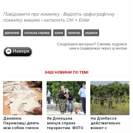
Повідомити про помилку - Виділіть орфографічну
помилку мишею і натисніть Ctrl + Enter
данилюк
спільна справа
крим
прапор
україна
Сподобався матеріал? Сміливо поділися
ним в соцмережах через ці кнопки
ІНШІ НОВИНИ ПО ТЕМІ
Данилюк:
Як Донецька
На Донбассе
Переможці ділять
міліція сприяє
действительно
між собою голоси
терористам. ФОТО
воюют с
за партії, що не
фашистами. ФОТО