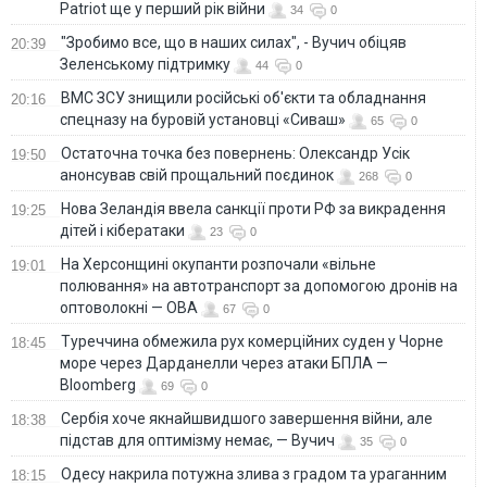
Patriot ще у перший рік війни
34
0
"Зробимо все, що в наших силах", - Вучич обіцяв
20:39
Зеленському підтримку
44
0
ВМС ЗСУ знищили російські об'єкти та обладнання
20:16
спецназу на буровій установці «Сиваш»
65
0
Остаточна точка без повернень: Олександр Усік
19:50
анонсував свій прощальний поєдинок
268
0
Нова Зеландія ввела санкції проти РФ за викрадення
19:25
дітей і кібератаки
23
0
На Херсонщині окупанти розпочали «вільне
19:01
полювання» на автотранспорт за допомогою дронів на
оптоволокні — ОВА
67
0
Туреччина обмежила рух комерційних суден у Чорне
18:45
море через Дарданелли через атаки БПЛА —
Bloomberg
69
0
Сербія хоче якнайшвидшого завершення війни, але
18:38
підстав для оптимізму немає, — Вучич
35
0
Одесу накрила потужна злива з градом та ураганним
18:15