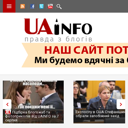
Експослу в США Стефанішині
Підбірка блогожаб та
обрали запобіжний захід
фотоприколів від UAINFO за 7
серпня