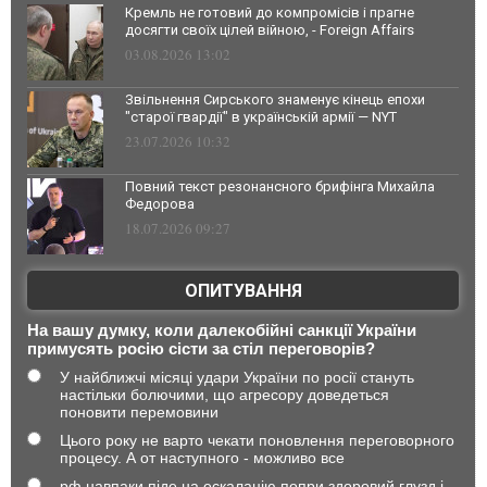
Кремль не готовий до компромісів і прагне
досягти своїх цілей війною, - Foreign Affairs
03.08.2026 13:02
Звільнення Сирського знаменує кінець епохи
"старої гвардії" в українській армії — NYT
23.07.2026 10:32
Повний текст резонансного брифінга Михайла
Федорова
18.07.2026 09:27
ОПИТУВАННЯ
На вашу думку, коли далекобійні санкції України
примусять росію сісти за стіл переговорів?
У найближчі місяці удари України по росії стануть
настільки болючими, що агресору доведеться
поновити перемовини
Цього року не варто чекати поновлення переговорного
процесу. А от наступного - можливо все
рф навпаки піде на ескалацію попри здоровий глузд і