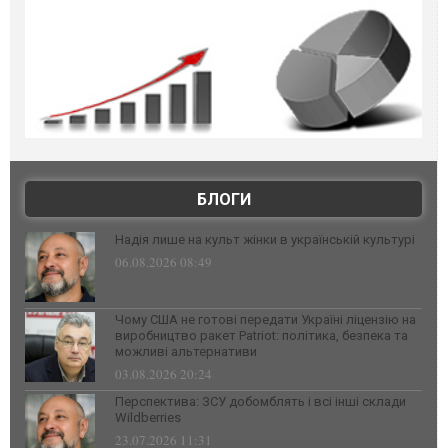
БЛОГИ
Надія лише на культ жінки в українській культурі
06.08.2026 08:49
Чому США не готові передати Україні ліцензію на
виробництво ракет Patriot: політика, безпека та
можливі альтернативи
03.08.2026 20:24
Перспектива: ЗСУ добомблять і всі інші склади
Wildberries
23.07.2026 11:31