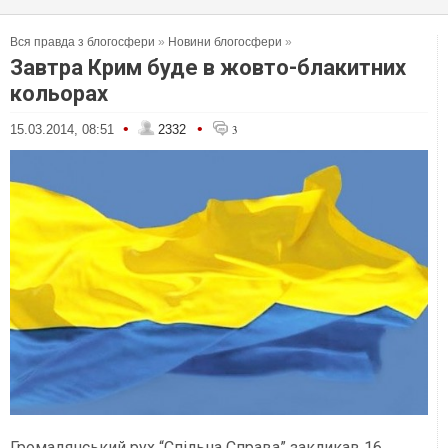
Вся правда з блогосфери
»
Новини блогосфери
»
Завтра Крим буде в жовто-блакитних
кольорах
•
•
15.03.2014, 08:51
2332
3
Громадянський рух “Спільна Справа” закликав 16