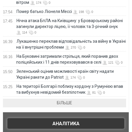
вітром
174
0
Помер батько Ліонеля Мессі
17:54
198
0
Нічна атака БпЛА на Київщину: у Броварському районі
17:45
загинули директор ліцею, її чоловік та 3-річний онук
114
0
Лукашенко переклав відповідальність за війну в Україні
16:39
на її внутрішні проблеми
270
0
На Буковині затримали стрільця, який поранив двох
16:16
поліцейських і 11 днів переховувався в селі
121
0
Зеленський оцінив можливості країн світу надати
15:50
Україні ракети до Patriot
174
0
На території Болгарії поблизу кордону з Румунією впав
15:25
та вибухнув невідомий безпілотник
81
0
БІЛЬШЕ
АНАЛІТИКА