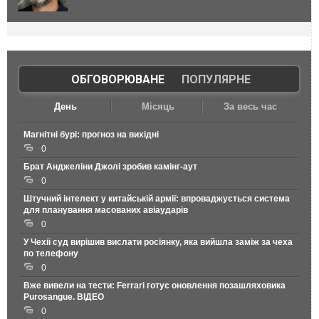
ОБГОВОРЮВАНЕ
|
ПОПУЛЯРНЕ
День
Місяць
За весь час
Магнітні бурі: прогноз на вихідні
0
Брат Анджеліни Джолі зробив камінг-аут
0
Штучний інтелект у китайській армії: впроваджується система
для планування масованих авіаударів
0
У Чехії суд вирішив вислати росіянку, яка вийшла заміж за чеха
по телефону
0
Вже вивели на тести: Ferrari готує оновлення позашляховика
Purosangue. ВІДЕО
0