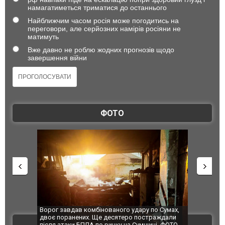
намагатиметься триматися до останнього
Найближчим часом росія може погодитись на
переговори, але серйозних намірів росіяни не
матимуть
Вже давно не роблю жодних прогнозів щодо
завершення війни
ФОТО
по Сумах,
За 2000 кілометрів від кордону з Україною: в
"Мої іграш
траждали
Єкатеринбурзі після атаки дронів загорівся
суперкарів
ВІДЕО
ині. ФОТО
склад Wildberries. ФОТО. ВІДЕО