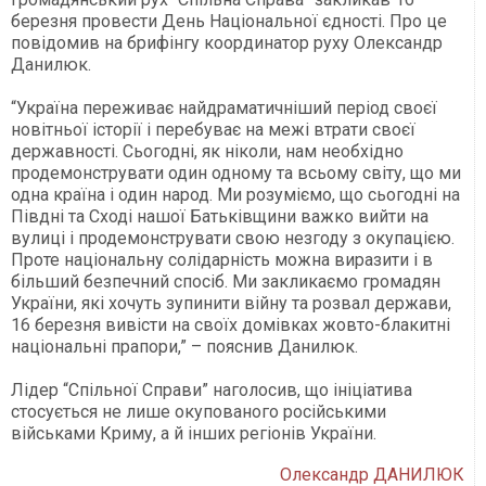
березня провести День Національної єдності. Про це
повідомив на брифінгу координатор руху Олександр
Данилюк.
“Україна переживає найдраматичніший період своєї
новітньої історії і перебуває на межі втрати своєї
державності. Сьогодні, як ніколи, нам необхідно
продемонструвати один одному та всьому світу, що ми
одна країна і один народ. Ми розуміємо, що сьогодні на
Півдні та Сході нашої Батьківщини важко вийти на
вулиці і продемонструвати свою незгоду з окупацією.
Проте національну солідарність можна виразити і в
більший безпечний спосіб. Ми закликаємо громадян
України, які хочуть зупинити війну та розвал держави,
16 березня вивісти на своїх домівках жовто-блакитні
національні прапори,” – пояснив Данилюк.
Лідер “Спільної Справи” наголосив, що ініціатива
стосується не лише окупованого російськими
військами Криму, а й інших регіонів України.
Олександр ДАНИЛЮК