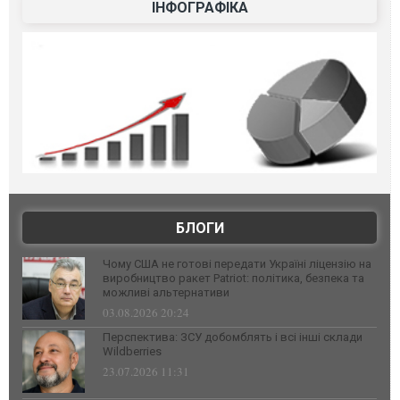
ІНФОГРАФІКА
БЛОГИ
Чому США не готові передати Україні ліцензію на
виробництво ракет Patriot: політика, безпека та
можливі альтернативи
03.08.2026 20:24
Перспектива: ЗСУ добомблять і всі інші склади
Wildberries
23.07.2026 11:31