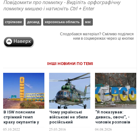
Повідомити про помилку - Виділіть орфографічну
помилку мишею і натисніть Ctrl + Enter
стрілкове
десанд
херсонська область
мзс
Сподобався матеріал? Сміливо поділися
ним в соцмережах через ці кнопки
ІНШІ НОВИНИ ПО ТЕМІ
В ISW пояснили
Чому українські
"Я показував:
стрімкий темп
військові не збили
дивись, овочі", -
краху окупантів у
російський
чоловік розповів
Херсонській
гелікоптер?
про пережите
05.10.2022
25.03.2016
04.08.2026
області
полювання дрона у
Херсоні