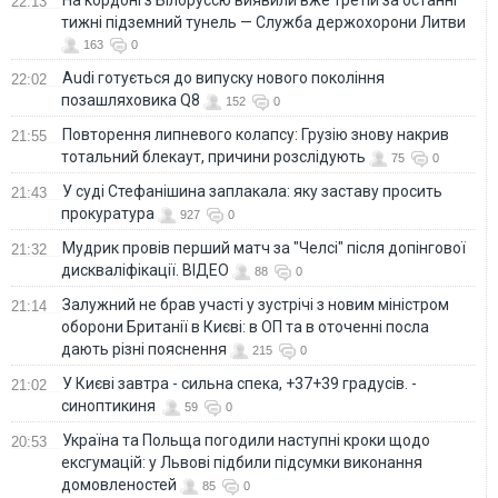
22:13
тижні підземний тунель — Служба держохорони Литви
163
0
Audi готується до випуску нового покоління
22:02
позашляховика Q8
152
0
Повторення липневого колапсу: Грузію знову накрив
21:55
тотальний блекаут, причини розслідують
75
0
У суді Стефанішина заплакала: яку заставу просить
21:43
прокуратура
927
0
Мудрик провів перший матч за "Челсі" після допінгової
21:32
дискваліфікації. ВІДЕО
88
0
Залужний не брав участі у зустрічі з новим міністром
21:14
оборони Британії в Києві: в ОП та в оточенні посла
дають різні пояснення
215
0
У Києві завтра - сильна спека, +37+39 градусів. -
21:02
синоптикиня
59
0
Україна та Польща погодили наступні кроки щодо
20:53
ексгумацій: у Львові підбили підсумки виконання
домовленостей
85
0