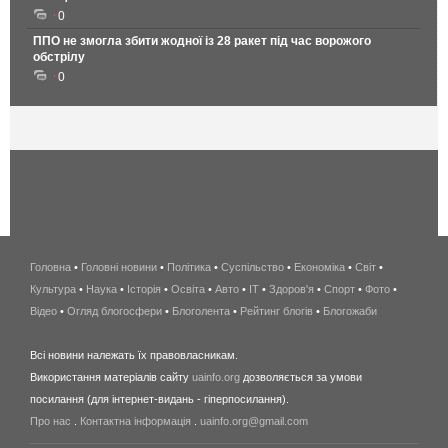
0
ППО не змогла збити жодної із 28 ракет під час ворожого
обстрілу
0
Головна
•
Головні новини
•
Політика
•
Суспільство
•
Економіка
беспроводной
•
Світ
•
Культура
•
Наука
•
Історія
•
Освіта
•
Авто
•
IT
•
Здоров'я
интернет
•
Спорт
•
Фото
•
Відео
•
Огляд блогосфери
•
Блоголента
•
Рейтинг блогів
киев
•
Блогожаби
и
Всі новини належать їх правовласникам.
область
Використання матеріалів сайту
uainfo.org
дозволяється за умови
wimax
посилання (для інтернет-видань - гіперпосилання).
интернет
Про нас
.
Контактна інформація
.
uainfo.org@gmail.com
в
киеве