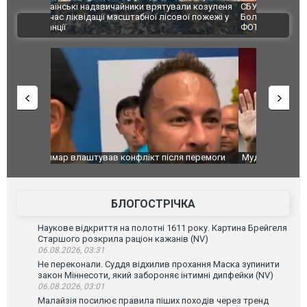
и козуленя
СБУ за сприяння Нацполіції та правоохоронців
Росіяни ат
ї пожежі у
Болгарії затримала міжнародного наркобарона.
одна людин
ВІДЕО
ФОТО
перемоги
Мудрик провів перший матч за "Челсі" після
Українські
допінгової дискваліфікації. ВІДЕО
під час лік
Франції
БЛОГОСТРІЧКА
Наукове відкриття на полотні 1611 року. Картина Брейгеля
Старшого розкрила раціон кажанів (NV)
06.08.2026, 03:31
Не переконали. Суддя відхилив прохання Маска зупинити
закон Міннесоти, який забороняє інтимні дипфейки (NV)
06.08.2026, 03:01
Малайзія посилює правила піших походів через тренд