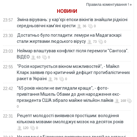
Правила коментування ! »
НОВИНИ
Зміна вірувань: у кар'єрі епохи вікінгів знайшли рідкісні
23:57
середньовічні кам’яні хрести
36
0
Достатньо було погладити: лемури на Мадагаскарі
23:30
стали жертвами людського вірусу
73
0
Неймар влаштував конфлікт після перемоги "Сантоса".
23:03
ВІДЕО
63
0
"Росія користується вікном можливостей", - Майкл
22:55
Кларк заявив про критичний дефіцит протибалістичних
ракет в Україні
78
0
"65 років ніколи не виглядали краще", - фото-
22:42
привітання Мішель Обами до дня народження екс-
президента США зібрало майже мільйон лайків
168
0
Рецепт молодості виявився простішим: володіння
22:31
кількома мовами омолоджує мозок на десяток років
120
0
На кордоні з Білоруссю виявили вже третій за останні