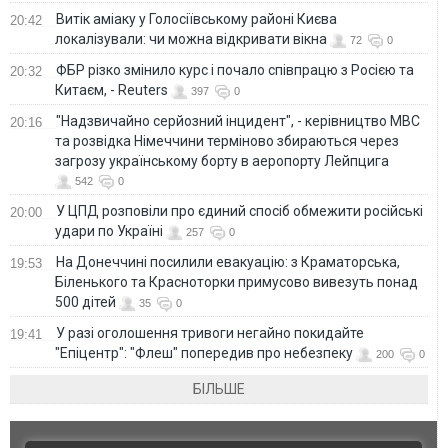
Витік аміаку у Голосіївському районі Києва
20:42
локалізували: чи можна відкривати вікна
72
0
ФБР різко змінило курс і почало співпрацю з Росією та
20:32
Китаєм, - Reuters
397
0
"Надзвичайно серйозний інцидент", - керівництво МВС
20:16
та розвідка Німеччини терміново збираються через
загрозу українському борту в аеропорту Лейпцига
542
0
У ЦПД розповіли про єдиний спосіб обмежити російські
20:00
удари по Україні
257
0
На Донеччині посилили евакуацію: з Краматорська,
19:53
Біленького та Красноторки примусово вивезуть понад
500 дітей
35
0
У разі оголошення тривоги негайно покидайте
19:41
"Епіцентр": "Флеш" попередив про небезпеку
200
0
БІЛЬШЕ