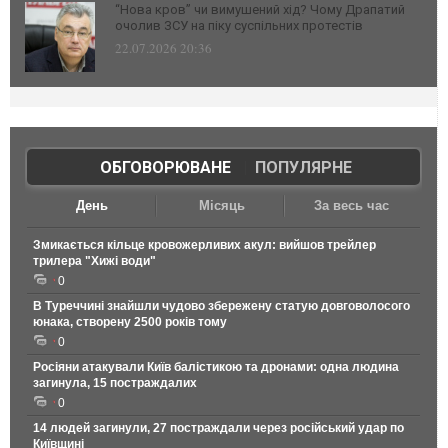
“Нова кров” чи вимушений хід? Чому Драпатий
очолив ЗСУ на піку суспільних протестів
22.07.2026 20:36
ОБГОВОРЮВАНЕ
|
ПОПУЛЯРНЕ
День
Місяць
За весь час
Змикається кільце кровожерливих акул: вийшов трейлер
трилера "Хижі води"
0
В Туреччині знайшли чудово збережену статую довговолосого
юнака, створену 2500 років тому
0
Росіяни атакували Київ балістикою та дронами: одна людина
загинула, 15 постраждалих
0
14 людей загинули, 27 постраждали через російський удар по
Київщині