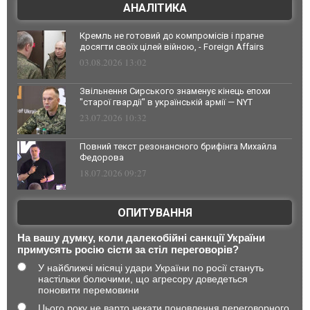
АНАЛІТИКА
Кремль не готовий до компромісів і прагне
досягти своїх цілей війною, - Foreign Affairs
03.08.2026 13:02
Звільнення Сирського знаменує кінець епохи
"старої гвардії" в українській армії — NYT
23.07.2026 10:32
Повний текст резонансного брифінга Михайла
Федорова
18.07.2026 09:27
ОПИТУВАННЯ
На вашу думку, коли далекобійні санкції України
примусять росію сісти за стіл переговорів?
У найближчі місяці удари України по росії стануть
настільки болючими, що агресору доведеться
поновити перемовини
Цього року не варто чекати поновлення переговорного