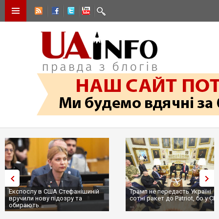
Експослу в США Стефанішиній
Трамп не передасть Україні
вручили нову підозру та
сотні ракет до Patriot, бо у С
обирають...
...