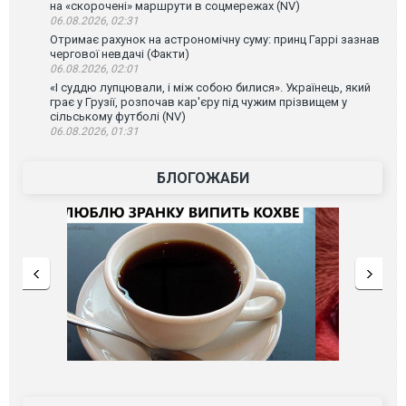
на «скорочені» маршрути в соцмережах (NV)
06.08.2026, 02:31
Отримає рахунок на астрономічну суму: принц Гаррі зазнав
чергової невдачі (Факти)
06.08.2026, 02:01
«І суддю лупцювали, і між собою билися». Українець, який
грає у Грузії, розпочав кар'єру під чужим прізвищем у
сільському футболі (NV)
06.08.2026, 01:31
БЛОГОЖАБИ