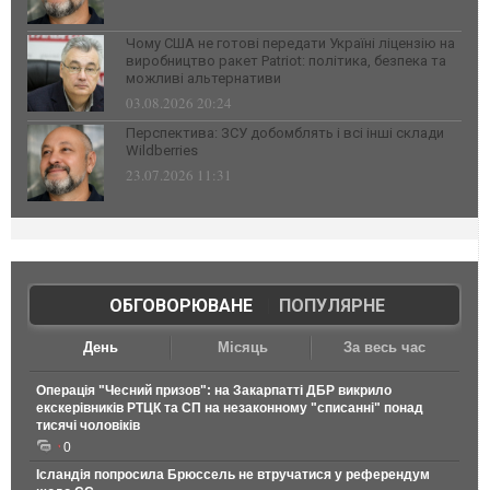
Чому США не готові передати Україні ліцензію на
виробництво ракет Patriot: політика, безпека та
можливі альтернативи
03.08.2026 20:24
Перспектива: ЗСУ добомблять і всі інші склади
Wildberries
23.07.2026 11:31
ОБГОВОРЮВАНЕ
|
ПОПУЛЯРНЕ
День
Місяць
За весь час
Операція "Чесний призов": на Закарпатті ДБР викрило
екскерівників РТЦК та СП на незаконному "списанні" понад
тисячі чоловіків
0
Ісландія попросила Брюссель не втручатися у референдум