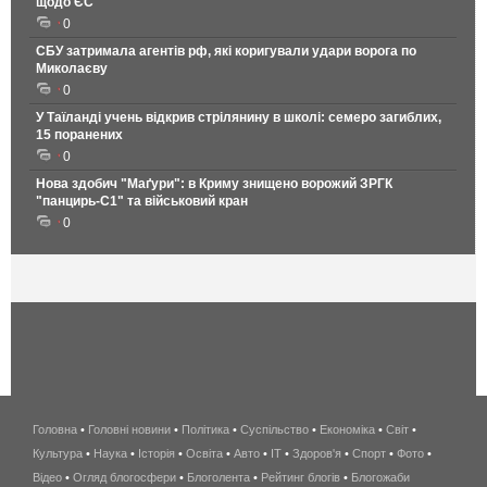
щодо ЄС
0
СБУ затримала агентів рф, які коригували удари ворога по
Миколаєву
0
У Таїланді учень відкрив стрілянину в школі: семеро загиблих,
15 поранених
0
Нова здобич "Маґури": в Криму знищено ворожий ЗРГК
"панцирь-С1" та військовий кран
0
Головна
•
Головні новини
•
Політика
•
Суспільство
•
Економіка
беспроводной
•
Світ
•
Культура
•
Наука
•
Історія
•
Освіта
•
Авто
•
IT
•
Здоров'я
интернет
•
Спорт
•
Фото
•
Відео
•
Огляд блогосфери
•
Блоголента
•
Рейтинг блогів
киев
•
Блогожаби