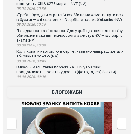
коштувати США $275 млрд — NYT (NV)
08.08.2026, 10:30
«Треба підходити стратегічно». Ми не можемо тягнути всіх
в бусики — співзасновник DeepState про мобілізацію (NV)
08.08.2026, 10:15
Як гадалося, так і сталося. Для українців призовного віку
обмежили надання тимчасового захисту в ЄС — що варто
знати (NV)
08.08.2026, 10:00
Коли копати картоплю в серпні: названо найкращі дні для
збирання врожаю (NV)
08.08.2026, 09:45
Вибухи й масштабна пожежа на НПЗ у Сизрані:
повідомляють про атаку дронів (фото, відео) (Факти)
08.08.2026, 09:30
БЛОГОЖАБИ