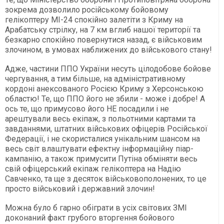
зокрема дозволило російському бойовому
гелікоптеру МІ-24 спокійно залетіти з Криму на
Арабатську стрілку, на 7 км вглиб нашої території та
безкарно спокійно повернутися назад, є військовим
злочином, в умовах наближених до військового стану!
Адже, частини ППО України несуть цілодобове бойове
чергування, а тим більше, на адміністративному
кордоні анексованого Росією Криму з Херсонською
областю! Те, що ППО його не збили - може і добре! А
ось те, що примусово його НЕ посадили і не
арештували весь екіпаж, з польотними картами та
завданнями, штатних військових офіцерів Російської
Федерації, і не скористалися унікальним шансом на
весь світ влаштувати ефектну інформаційну піар-
кампанію, а також примусити Путіна обміняти весь
свій офіцерський екіпаж гелікоптера на Надію
Савченко, та ще з десяток військовополонених, то це
просто військовий і державний злочин!
Можна було б гарно обіграти в усіх світових ЗМІ
доконаний факт грубого вторгення бойового