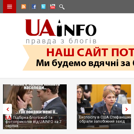
Експослу в США Стефанішині
Підбірка блогожаб та
обрали запобіжний захід
фотоприколів від UAINFO за 7
серпня