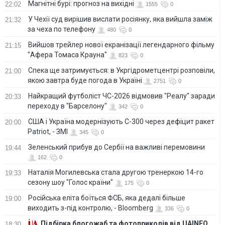
Магнітні бурі: прогноз на вихідні
22:02
1555
0
У Чехії суд вирішив вислати росіянку, яка вийшла заміж
21:32
за чеха по телефону
480
0
Вийшов трейлер нової екранізації легендарного фільму
21:15
"Афера Томаса Крауна"
823
0
Спека ще затримується: в Укргідрометцентрі розповіли,
21:00
якою завтра буде погода в Україні
2751
0
Найкращий футболіст ЧС-2026 відмовив "Реалу" заради
20:33
переходу в "Барселону"
342
0
США і Україна модернізують С-300 через дефіцит ракет
20:00
Patriot, - ЗМІ
345
0
Зеленський прибув до Сербії на важливі перемовини
19:44
162
0
Наталія Могилевська стала другою тренеркою 14-го
19:33
сезону шоу "Голос країни"
175
0
Російська еліта боїться ФСБ, яка дедалі більше
19:00
виходить з-під контролю, - Bloomberg
336
0
Підбірка блогожаб та фотоприколів від UAINFO
18:30