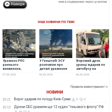
ним в соцмережах через ці кнопки
ІНШІ НОВИНИ ПО ТЕМІ
Уражено РЛС
У Генштабі ЗСУ
Ворожий дрон
раннього
розповіли про
уранці вдарив по
виявлення,
деталі ураження
автобусу на
ретранслятори
двох російських
Херсонщині:
07.08.2026
06.08.2026
06.08.2026
БпЛА та інші
НПЗ та інші удари
шестеро людей
об'єкти ворога,-
по об'єктах ворога
постраждало
Генштаб ЗСУ
Правила коментування ! »
НОВИНИ
Ворог ударив по поїзду Київ-Суми
10:21
6
0
Дрони СБС уразили ще 12 суден "тіньового флоту" РФ
10:13
18
0