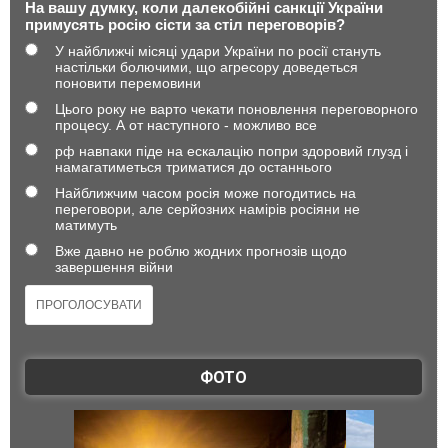
На вашу думку, коли далекобійні санкції України
примусять росію сісти за стіл переговорів?
У найближчі місяці удари України по росії стануть
настільки болючими, що агресору доведеться
поновити перемовини
Цього року не варто чекати поновлення переговорного
процесу. А от наступного - можливо все
рф навпаки піде на ескалацію попри здоровий глузд і
намагатиметься триматися до останнього
Найближчим часом росія може погодитись на
переговори, але серйозних намірів росіяни не
матимуть
Вже давно не роблю жодних прогнозів щодо
завершення війни
ФОТО