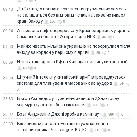
Дії РФ щодо повного захоплення грузинських земель
09:48
не залишаться без відповіді - спільна заява чотирьох
країн Заходу
100
0
Атакована нафтопереробка: у Краснодарському краї та
09:24
Самарській області РФ горять два НПЗ
46
0
Майже чверть мільйона українців не повернулися після
09:00
виїзду за кордон у першому півріччі
89
0
Нічна атака дронів РФ на Київщину: загинули троє осіб
08:39
68
0
Штучний інтелект у китайській армії: впроваджується
23:55
система для планування масованих авіаударів
144
0
В місті Аспендос у Туреччині знайшли 2,2-метрову
23:30
мармурову статую бога лікування
180
0
Брат Анджеліни Джолі зробив камінг-аут
23:02
566
0
Вже вивели на тести: Ferrari готує оновлення
22:33
позашляховика Purosangue. ВІДЕО
145
0