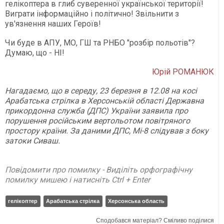
гелікоптера в глиб суверенної української території!
Виграти інформаційно і політично! Звільнити з
ув'язнення наших Героїв!
Чи буде в АПУ, МО, ГШ та РНБО "розбір польотів"?
Думаю, що - НІ!
Юрій РОМАНЮК
Нагадаємо, що в середу, 23 березня в 12.08 на косі
Арабатська стрілка в Херсонській області Державна
прикордонна служба (ДПС) України заявила про
порушення російським вертольотом повітряного
простору країни. За даними ДПС, Мі-8 слідував з боку
затоки Сиваш.
Повідомити про помилку - Виділіть орфографічну
помилку мишею і натисніть Ctrl + Enter
гелікоптер
Арабатська стрілка
Херсонська область
Сподобався матеріал? Сміливо поділися