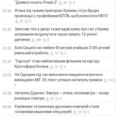
"Диявол носить Prada 2"
36
0
Атака під чужим прапором: Кремль готує брудні
21:54
провокації з трофейними БПЛА, щоб розколоти НАТО
25
0
Закопав тіло у дворі та вигадав казку про газ: у Криму
21:42
затримали ексдепутата через смерть 12-річної
дівчинки
198
0
Біля Сицилії на глибині 46 метрів знайшли 2100-річний
21:32
римський корабель
72
0
"Одіссея" став найкасовішим фільмом за кар'єру
21:14
Крістофера Нолана
70
0
На Одещині під час виконання завдання втрачено
21:03
винищувач МіГ-29, пілот успішно катапультувався
74
0
Наталка Діденко: Завтра – спека, післязавтра – знову
21:00
розкішне повітря
50
0
Керівники та інженери дронових компаній стали
20:56
головними мішенями спецслужб
72
0