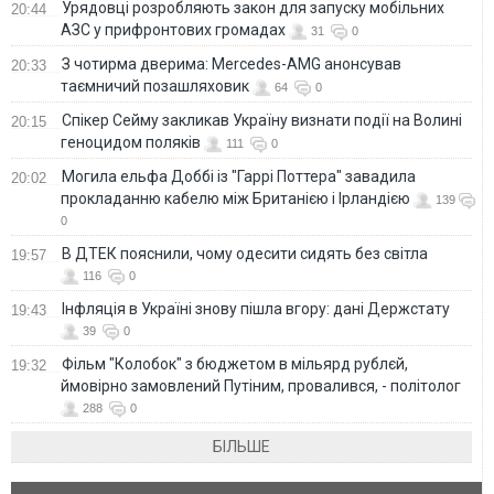
Урядовці розробляють закон для запуску мобільних
20:44
АЗС у прифронтових громадах
31
0
З чотирма дверима: Mercedes-AMG анонсував
20:33
таємничий позашляховик
64
0
Спікер Сейму закликав Україну визнати події на Волині
20:15
геноцидом поляків
111
0
Могила ельфа Доббі із "Гаррі Поттера" завадила
20:02
прокладанню кабелю між Британією і Ірландією
139
0
В ДТЕК пояснили, чому одесити сидять без світла
19:57
116
0
Інфляція в Україні знову пішла вгору: дані Держстату
19:43
39
0
Фільм "Колобок" з бюджетом в мільярд рублєй,
19:32
ймовірно замовлений Путіним, провалився, - політолог
288
0
БІЛЬШЕ