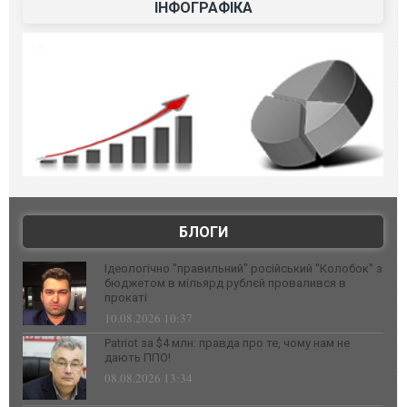
ІНФОГРАФІКА
БЛОГИ
Ідеологічно "правильний" російський "Колобок" з
бюджетом в мільярд рублєй провалився в
прокаті
10.08.2026 10:37
Patriot за $4 млн: правда про те, чому нам не
дають ППО!
08.08.2026 13:34