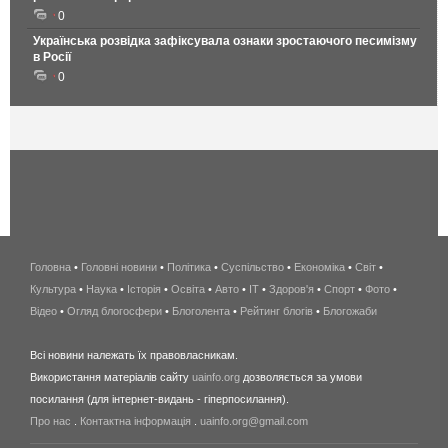
0
Українська розвідка зафіксувала ознаки зростаючого песимізму
в Росії
0
Головна
•
Головні новини
•
Політика
•
Суспільство
•
Економіка
беспроводной
•
Світ
•
Культура
•
Наука
•
Історія
•
Освіта
•
Авто
•
IT
•
Здоров'я
интернет
•
Спорт
•
Фото
•
Відео
•
Огляд блогосфери
•
Блоголента
•
Рейтинг блогів
киев
•
Блогожаби
и
Всі новини належать їх правовласникам.
область
Використання матеріалів сайту
uainfo.org
дозволяється за умови
wimax
посилання (для інтернет-видань - гіперпосилання).
интернет
Про нас
.
Контактна інформація
.
uainfo.org@gmail.com
в
киеве