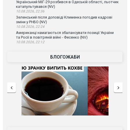
Український МіГ-29 розбився в Одеській області, льотчик
катапультувався (NV)
10.08.2026, 22:36
Зеленський після доповіді Клименка погодив кадрові
зміни у РНБО (NV)
10.08.2026, 22:24
Американці намагаються збалансувати позиції України
та Росії в повітряній війні - Фесенко (NV)
10.08.2026, 22:12
БЛОГОЖАБИ