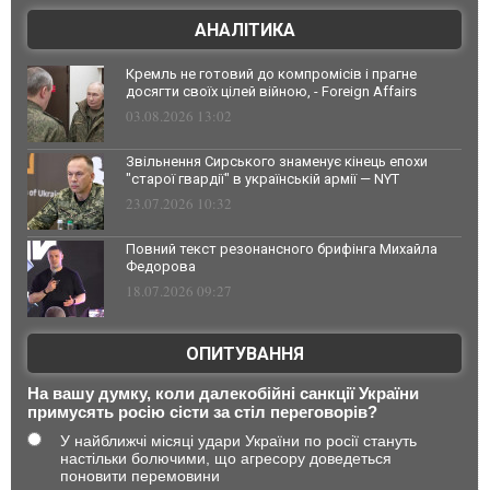
АНАЛІТИКА
Кремль не готовий до компромісів і прагне
досягти своїх цілей війною, - Foreign Affairs
03.08.2026 13:02
Звільнення Сирського знаменує кінець епохи
"старої гвардії" в українській армії — NYT
23.07.2026 10:32
Повний текст резонансного брифінга Михайла
Федорова
18.07.2026 09:27
ОПИТУВАННЯ
На вашу думку, коли далекобійні санкції України
примусять росію сісти за стіл переговорів?
У найближчі місяці удари України по росії стануть
настільки болючими, що агресору доведеться
поновити перемовини