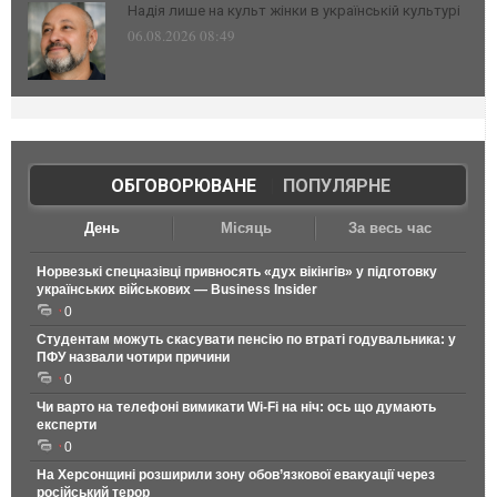
Надія лише на культ жінки в українській культурі
06.08.2026 08:49
ОБГОВОРЮВАНЕ
|
ПОПУЛЯРНЕ
День
Місяць
За весь час
Норвезькі спецназівці привносять «дух вікінгів» у підготовку
українських військових — Business Insider
0
Студентам можуть скасувати пенсію по втраті годувальника: у
ПФУ назвали чотири причини
0
Чи варто на телефонi вимикати Wi-Fi на ніч: ось що думають
експерти
0
На Херсонщині розширили зону обов’язкової евакуації через
російський терор