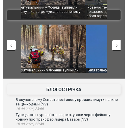
зупинили
Іноземні технології вбивають українців: ГУР
Росіяни вд
аселеному
показало дипломатам західні компоненти у
постраждал
ВІДЕО
зброї агресора. ФОТО
зупинили
Біля гольф-клубу Трампа перехопили три літаки.
Дві пускові
аселеному
ВІДЕО
ГУР із "Gro
високоварті
БЛОГОСТРІЧКА
В окупованому Севастополі знову продаватимуть пальне
за QR-кодами (NV)
10.08.2026, 23:00
Турецького журналіста заарештували через фейкову
новину про трансфер лідера Баварії (NV)
10.08.2026, 22:48