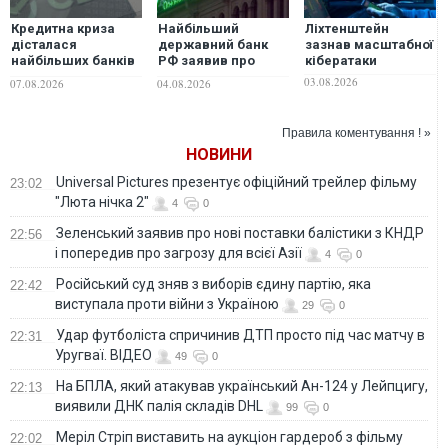
Кредитна криза
Найбільший
Ліхтенштейн
дісталася
державний банк
зазнав масштабної
найбільших банків
РФ заявив про
кібератаки
Росії - розвідка
масове вимирання
03.08.2026
07.08.2026
04.08.2026
бізнесу в країні
Правила коментування ! »
НОВИНИ
Universal Pictures презентує офіційний трейлер фільму
23:02
"Люта нічка 2"
4
0
Зеленський заявив про нові поставки балістики з КНДР
22:56
і попередив про загрозу для всієї Азії
4
0
Російський суд зняв з виборів єдину партію, яка
22:42
виступала проти війни з Україною
29
0
Удар футболіста спричинив ДТП просто під час матчу в
22:31
Уругваї. ВІДЕО
49
0
На БПЛА, який атакував український Ан-124 у Лейпцигу,
22:13
виявили ДНК палія складів DHL
99
0
Меріл Стріп виставить на аукціон гардероб з фільму
22:02