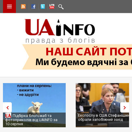
Експослу в США Стефанішині
Підбірка блогожаб та
обрали запобіжний захід
фотоприколів від UAINFO за
10 серпня