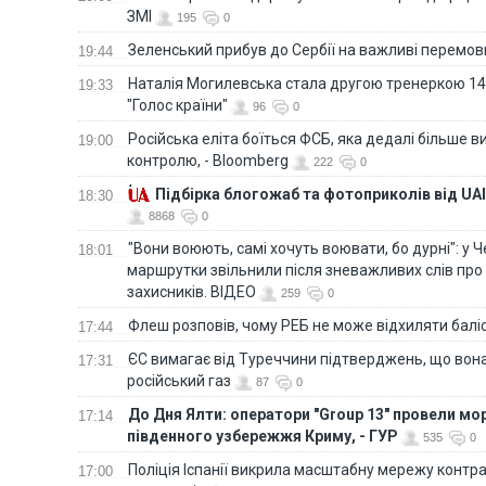
ЗМІ
195
0
Зеленський прибув до Сербії на важливі перемо
19:44
Наталія Могилевська стала другою тренеркою 14
19:33
"Голос країни"
96
0
Російська еліта боїться ФСБ, яка дедалі більше в
19:00
контролю, - Bloomberg
222
0
Підбірка блогожаб та фотоприколів від UAI
18:30
8868
0
"Вони воюють, самі хочуть воювати, бо дурні": у 
18:01
маршрутки звільнили після зневажливих слів про
захисників. ВІДЕО
259
0
Флеш розповів, чому РЕБ не може відхиляти балі
17:44
ЄС вимагає від Туреччини підтверджень, що вона
17:31
російський газ
87
0
До Дня Ялти: оператори "Group 13" провели мо
17:14
південного узбережжя Криму, - ГУР
535
0
Поліція Іспанії викрила масштабну мережу контра
17:00