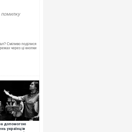
у помилку
Ворог завдав комбін
двоє поранених. Ще
ал? Сміливо поділися
після атаки БПЛА по
режах через ці кнопки
Вже вивели на тести:
позашляховика Puro
за допомогою
ень українців