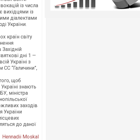
вокацій із числа
є вихідцями із
вими діалектами
ді України.
ох країн світу
кнення
 Західній
вяткові дні 1 —
сій Україні з
 СС “Галичини”,
того, щоб
 Україні знають
БУ, міністра
рнопільської
ожливих заходів
я України
місцевих
ляться до даної
Hennadii Moskal