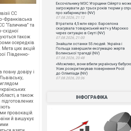
Ексочільнику МЗС Угорщини Сійярто мож
загрожувати до трьох років тюрми у спр
візії СС
про хабарництво (NV)
07.08.2026, 21:12
но-Франківська
Втратила 4,5 млн євро: Барселона
С “Галичина” та
скасувала товариський матч у Марокко
-східної
через ситуацію в Сеуті (NV)
ануються також
07.08.2026, 21:00
громи осередків
Знайшли останки 55 людей. Україна і
. Мета цих акцій
Польща завершили ексгумацію жертв
Волинської трагедії (NV)
рої Південно-
07.08.2026, 20:48
«Можливо, вони вбили українську бабусю
Усик розкритикував повернення Росії
 повну довіру і
до Олімпіади (NV)
Львівську,
07.08.2026, 20:36
виглядом
 українських
бласті, а також
ІНФОГРАФІКА
чі підготовлених
діють
ми провокацій.
раїни й вишукує
мими
яться взяти