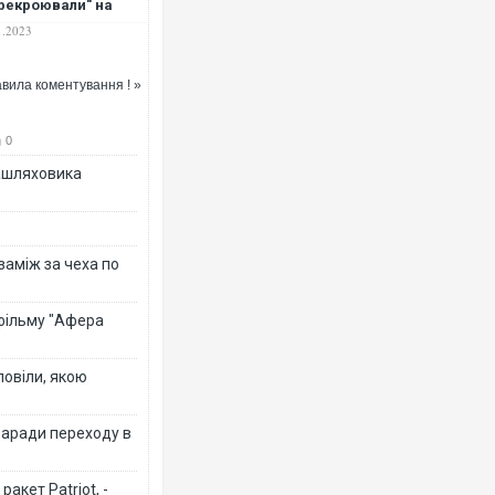
рекроювали" на
янських людей
1.2023
вила коментування ! »
0
зашляховика
 заміж за чеха по
 фільму "Афера
повіли, якою
заради переходу в
акет Patriot, -