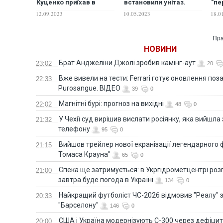
Куценко приїхав в
встановили унітаз.
"пе
окупований Донецьк
ФОТО
рад
12.09.2023
10.05.2023
18.0
прославляти Росію
Пра
НОВИНИ
Брат Анджеліни Джолі зробив камінг-аут
23:02
20
Вже вивели на тести: Ferrari готує оновлення по
22:33
Purosangue. ВІДЕО
39
0
Магнітні бурі: прогноз на вихідні
22:02
48
0
У Чехії суд вирішив вислати росіянку, яка вийшла
21:32
телефону
95
0
Вийшов трейлер нової екранізації легендарного
21:15
Томаса Крауна"
65
0
Спека ще затримується: в Укргідрометцентрі роз
21:00
завтра буде погода в Україні
134
0
Найкращий футболіст ЧС-2026 відмовив "Реалу" 
20:33
"Барселону"
146
0
США і Україна модернізують С-300 через дефіцит р
20:00