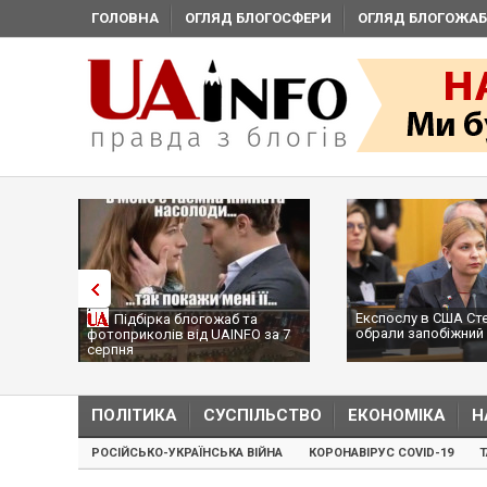
ГОЛОВНА
ОГЛЯД БЛОГОСФЕРИ
ОГЛЯД БЛОГОЖАБ
Експослу в США Ст
Підбірка блогожаб та
обрали запобіжний 
фотоприколів від UAINFO за 7
серпня
ПОЛІТИКА
СУСПІЛЬСТВО
ЕКОНОМІКА
Н
РОСІЙСЬКО-УКРАЇНСЬКА ВІЙНА
КОРОНАВІРУС COVID-19