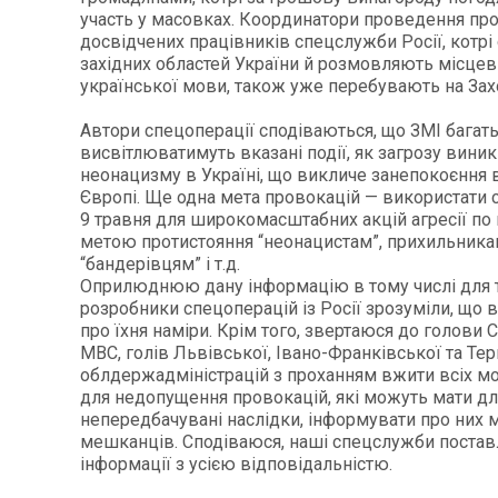
участь у масовках. Координатори проведення про
досвідчених працівників спецслужби Росії, котрі 
західних областей України й розмовляють місце
української мови, також уже перебувають на Захо
Автори спецоперації сподіваються, що ЗМІ багать
висвітлюватимуть вказані події, як загрозу вини
неонацизму в Україні, що викличе занепокоєння в
Європі. Ще одна мета провокацій — використати с
9 травня для широкомасштабних акцій агресії по в
метою протистояння “неонацистам”, прихильникам
“бандерівцям” і т.д.
Оприлюднюю дану інформацію в тому числі для 
розробники спецоперацій із Росії зрозуміли, що в
про їхня наміри. Крім того, звертаюся до голови С
МВС, голів Львівської, Івано-Франківської та Те
облдержадміністрацій з проханням вжити всіх м
для недопущення провокацій, які можуть мати дл
непередбачувані наслідки, інформувати про них 
мешканців. Сподіваюся, наші спецслужби постав
інформації з усією відповідальністю.