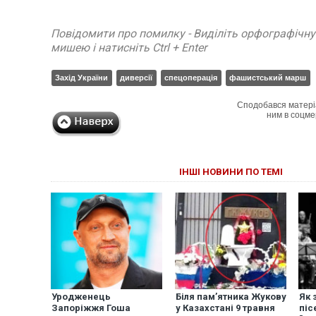
Повідомити про помилку - Виділіть орфографічн
мишею і натисніть Ctrl + Enter
Захід України
диверсії
спецоперація
фашистський марш
Сподобався матері
ним в соцме
ІНШІ НОВИНИ ПО ТЕМІ
Уродженець
Біля пам’ятника Жукову
Як 
Запоріжжя Гоша
у Казахстані 9 травня
піс