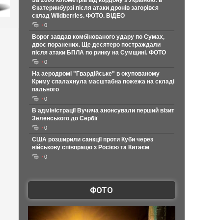
За 2000 кілометрів від кордону з Україною: в
Єкатеринбурзі після атаки дронів загорівся
склад Wildberries. ФОТО. ВІДЕО
0
Ворог завдав комбінованого удару по Сумах,
двоє поранених. Ще десятеро постраждали
після атаки БПЛА по ринку на Сумщині. ФОТО
0
На аеродромі "Гвардійське" в окупованому
Криму спалахнула масштабна пожежа на складі
пального
0
В адміністрації Вучича анонсували перший візит
Зеленського до Сербії
0
США розширили санкції проти Куби через
військову співпрацю з Росією та Китаєм
0
ФОТО