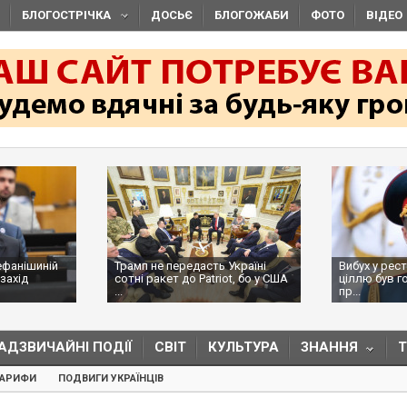
БЛОГОСТРІЧКА
ДОСЬЄ
БЛОГОЖАБИ
ФОТО
ВІДЕО
ефанішиній
Трамп не передасть Україні
Вибух у рес
захід
сотні ракет до Patriot, бо у США
ціллю був г
...
пр...
АДЗВИЧАЙНІ ПОДІЇ
СВІТ
КУЛЬТУРА
ЗНАННЯ
ТАРИФИ
ПОДВИГИ УКРАЇНЦІВ