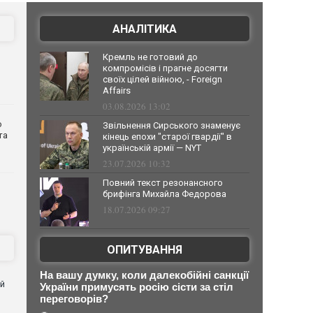
АНАЛІТИКА
Кремль не готовий до
компромісів і прагне досягти
своїх цілей війною, - Foreign
Affairs
03.08.2026 13:02
о
Звільнення Сирського знаменує
та
кінець епохи "старої гвардії" в
українській армії — NYT
23.07.2026 10:32
Повний текст резонансного
брифінга Михайла Федорова
18.07.2026 09:27
ОПИТУВАННЯ
На вашу думку, коли далекобійні санкції
ей
України примусять росію сісти за стіл
переговорів?