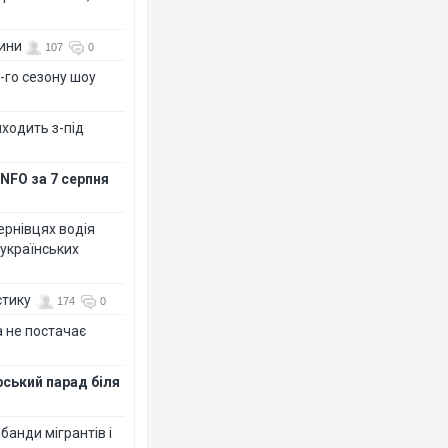
вини
107
0
-го сезону шоу
иходить з-під
NFO за 7 серпня
Чернівцях водія
 українських
стику
174
0
 не постачає
рський парад біля
банди мігрантів і