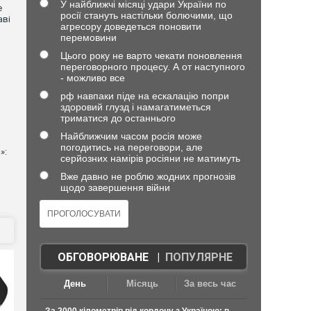
У найближчі місяці удари України по
е
росії стануть настільки болючими, що
аві
агресору доведеться поновити
перемовини
Цього року не варто чекати поновлення
переговорного процесу. А от наступного
- можливо все
рф навпаки піде на ескалацію попри
здоровий глузд і намагатиметься
триматися до останнього
Найближчим часом росія може
погодитись на переговори, але
»:
серйозних намірів росіяни не матимуть
Вже давно не роблю жодних прогнозів
щодо завершення війни
ОБГОВОРЮВАНЕ
|
ПОПУЛЯРНЕ
День
Місяць
За весь час