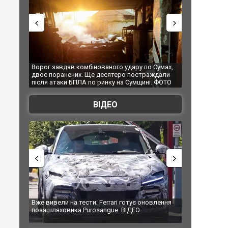
ованого удару по Сумах,
За 2000 кілометрів від кордону з Україною: 
 десятеро постраждали
Єкатеринбурзі після атаки дронів загорівся
 ринку на Сумщині. ФОТО
склад Wildberries. ФОТО. ВІДЕО
ВІДЕО
 Ferrari готує оновлення
Вийшов трейлер нової екранізації легендар
sangue. ВІДЕО
фільму "Афера Томаса Крауна"