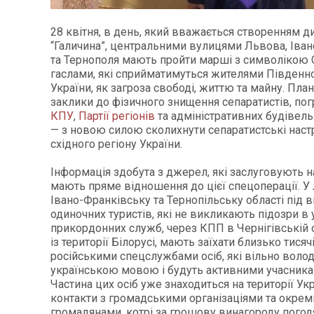
28 квітня, в день, який вважається створенням ди
“Галичина”, центральними вулицями Львова, Іва
та Тернополя мають пройти марші з символікою С
гаслами, які сприйматимуться жителями Південно
України, як загроза свободі, життю та майну. Пл
заклики до фізичного знищення сепаратистів, по
КПУ
,
Партії регіонів
та адміністративних будівель
— з новою силою сколихнути сепаратистські наст
східного регіону України.
Інформація здобута з джерел, які заслуговують на
мають пряме відношення до цієї спецоперації. У 
Івано-Франківську та Тернопільську області під 
одиночних туристів, які не викликають підозри в
прикордонних служб, через КПП в Чернігівській о
із території Білорусі, мають заїхати близько тися
російськими спецслужбами осіб, які вільно воло
українською мовою і будуть активними учасника
Частина цих осіб уже знаходиться на території Ук
контакти з громадськими організаціями та окре
громадянами, котрі за грошову винагороду погод