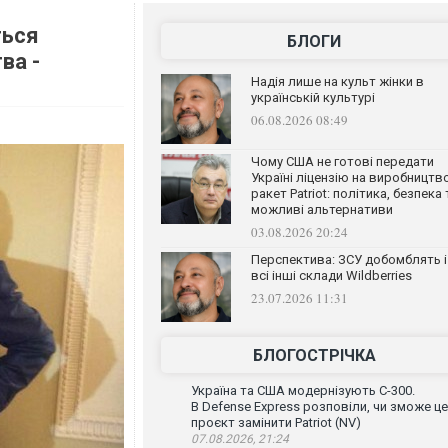
ться
БЛОГИ
ва -
Надія лише на культ жінки в
українській культурі
06.08.2026 08:49
Чому США не готові передати
Україні ліцензію на виробництв
ракет Patriot: політика, безпека 
можливі альтернативи
03.08.2026 20:24
Перспектива: ЗСУ добомблять і
всі інші склади Wildberries
23.07.2026 11:31
БЛОГОСТРІЧКА
Україна та США модернізують С-300.
В Defense Express розповіли, чи зможе ц
проєкт замінити Patriot (NV)
07.08.2026, 21:24