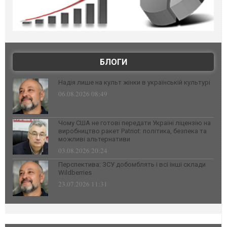
БЛОГИ
Надія лише на культ жінки в українській культурі
06.08.2026 08:49
Чому США не готові передати Україні ліцензію на
виробництво ракет Patriot: політика, безпека та
можливі альтернативи
03.08.2026 20:24
Перспектива: ЗСУ добомблять і всі інші склади
Wildberries
23.07.2026 11:31