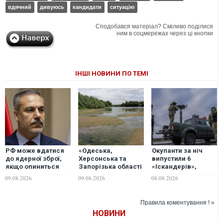
вдячний
дивуюсь
кандидати
ситуацію
Сподобався матеріал? Сміливо поділися
ним в соцмережах через ці кнопки
ІНШІ НОВИНИ ПО ТЕМІ
РФ може вдатися
«Одеська,
Окупанти за ніч
до ядерної зброї,
Херсонська та
випустили 6
якщо опиниться
Запорізька області
«Іскандерів»,
перед загрозою
– у зоні ризику»:
ракети С-400 та
09.08.2026
09.08.2026
08.08.2026
виживання країни,
експерт пояснив,
понад 150 дронів
- лава МЗС
чим загрожує
різного типу
Туреччини Фідан
Україні дефіцит
Правила коментування ! »
водних ресурсів
НОВИНИ