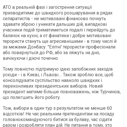
АТО в реальній фазі і загострення ситуації
призводитиме до швидкого розшарування в рядах
сепаратистів - не мотивовані фінансово почнуть
здавати зброю і уникати дальших дій, випадкові
учасники подій триматиметься подалі і перейдуть до
балачок на кухні, а от фанатики і добре мотивовані
терористи стануть ще агресивнішими - в тому числі й
за межами Донбасу. "Елітні' терористи-професіонали
або повернуться до РФ, або за ляжуть на дно,
вичікуючи і діючі точечно.
Тому повністю підтримую ідею запобіжних заходів
усюди - і в Києві, і Львові.... Також зроблю все, щоб
консолідувати суспільство навколо швидких і
переконливих президентських виборів. Новий
президент матиме більше повноважень, ніж Турчинов,
що полегшить його роботу.
Тож, вибори в один тур з результатом не менше 60
відсотків! Не час реальним претендентам на посаду
головнокомандуючого битися за булаву, час сідати
разом і розробляти план дій. Не питання в тому, хто