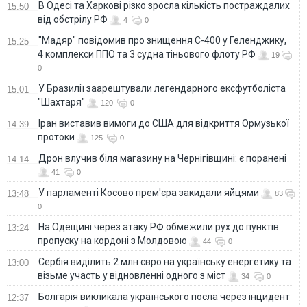
В Одесі та Харкові різко зросла кількість постраждалих
15:50
від обстрілу РФ
4
0
"Мадяр" повідомив про знищення С-400 у Геленджику,
15:25
4 комплекси ППО та 3 судна тіньового флоту РФ
19
0
У Бразилії заарештували легендарного ексфутболіста
15:01
"Шахтаря"
120
0
Іран виставив вимоги до США для відкриття Ормузької
14:39
протоки
125
0
Дрон влучив біля магазину на Чернігівщині: є поранені
14:14
41
0
У парламенті Косово прем'єра закидали яйцями
13:48
83
0
На Одещині через атаку РФ обмежили рух до пунктів
13:24
пропуску на кордоні з Молдовою
44
0
Сербія виділить 2 млн євро на українську енергетику та
13:00
візьме участь у відновленні одного з міст
34
0
Болгарія викликала українського посла через інцидент
12:37