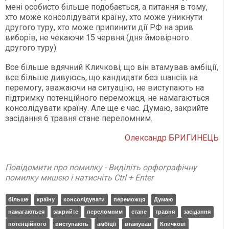
мені особисто більше подобається, а питання в тому,
хто може консолідувати країну, хто може уникнути
другого туру, хто може припинити дії РФ на зрив
виборів, не чекаючи 15 червня (дня ймовірного
другого туру)
Все більше вдячний Кличкові, що він втамував амбіції,
все більше дивуюсь, що кандидати без шансів на
перемогу, зважаючи на ситуацію, не виступають на
підтримку потенційного переможця, не намагаються
консолідувати країну. Але ще є час. Думаю, закрийте
засідання 6 травня стане переломним.
Олександр БРИГИНЕЦЬ
Повідомити про помилку - Виділіть орфографічну
помилку мишею і натисніть Ctrl + Enter
більше
країну
консолідувати
переможця
Думаю
намагаються
закрийте
переломним
стане
травня
засідання
потенційного
виступають
амбіції
втамував
Кличкові