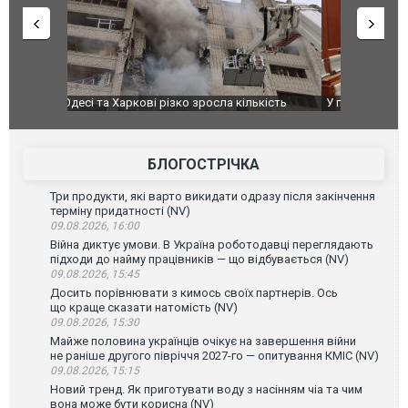
ькість
У парламенті Косово прем'єра закидали яйцями
Приїхав за
до українс
зіркового 
БЛОГОСТРІЧКА
Три продукти, які варто викидати одразу після закінчення
терміну придатності (NV)
09.08.2026, 16:00
Війна диктує умови. В Україна роботодавці переглядають
підходи до найму працівників — що відбувається (NV)
09.08.2026, 15:45
Досить порівнювати з кимось своїх партнерів. Ось
що краще сказати натомість (NV)
09.08.2026, 15:30
Майже половина українців очікує на завершення війни
не раніше другого півріччя 2027-го — опитування КМІС (NV)
09.08.2026, 15:15
Новий тренд. Як приготувати воду з насінням чіа та чим
вона може бути корисна (NV)