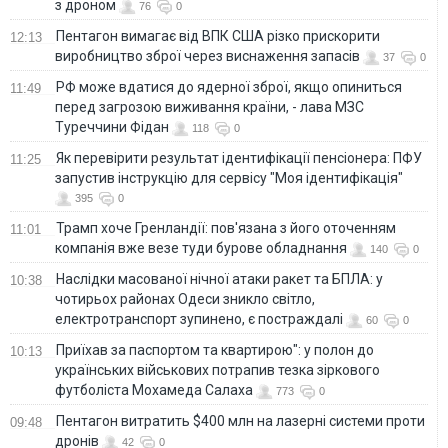
з дроном
76
0
Пентагон вимагає від ВПК США різко прискорити
12:13
виробництво зброї через виснаження запасів
37
0
РФ може вдатися до ядерної зброї, якщо опиниться
11:49
перед загрозою виживання країни, - лава МЗС
Туреччини Фідан
118
0
Як перевірити результат ідентифікації пенсіонера: ПФУ
11:25
запустив інструкцію для сервісу "Моя ідентифікація"
395
0
Трамп хоче Гренландії: пов'язана з його оточенням
11:01
компанія вже везе туди бурове обладнання
140
0
Наслідки масованої нічної атаки ракет та БПЛА: у
10:38
чотирьох районах Одеси зникло світло,
електротранспорт зупинено, є постраждалі
60
0
Приїхав за паспортом та квартирою": у полон до
10:13
українських військових потрапив тезка зіркового
футболіста Мохамеда Салаха
773
0
Пентагон витратить $400 млн на лазерні системи проти
09:48
дронів
42
0