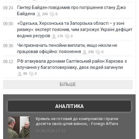
Гантер Байден повідомив про погіршення стану Джо
09:24
Байдена
206
0
«Одеська, Херсонська та Запорізька області – у зоні
09:00
ризику»: експерт пояснив, чим загрожує Україні дефіцит
водних ресурсів
176
0
Чи призначать пенсійни виплати, якщо ніколи не
08:36
працював офіційно: пояснення
249
0
РФ атакувала дронами Салтівський район Харкова: є
08:12
влучання у багатоповерхівку, двоє людей загинули
89
0
БІЛЬШЕ
АНАЛІТИКА
Кремль не готовий до компромісів і прагне
досягти своїх цілей війною, - Foreign Affairs
03.08.2026 13:02