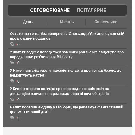
ОБГОВОРЮВАНЕ
|
ПОПУЛЯРНЕ
День
Місяць
За весь час
Остаточна точка без повернень: Олександр Усік анонсував свій
прощальний поєдинок
0
У яких випадках доведеться замінити радянське свідоцтво про
народження: роз'яснення Мін'юсту
0
У Німеччині фіксували підозрілі польоти дронів над базою, де
ремонтують Patriot
0
У Києві створили петицію про переведення всіх шкіл на
дистанціне навчання через посилення нічних обстрілів
0
Netflix поселив людину у білборді, що рекламує фантастичний
фільм "Останній дім"
0