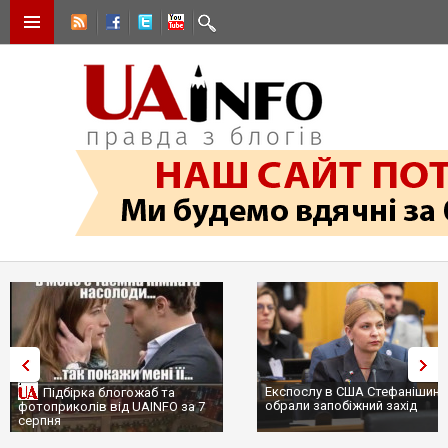
Експослу в США Стефанішині
Підбірка блогожаб та
обрали запобіжний захід
фотоприколів від UAINFO за 7
серпня