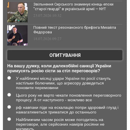
Звільнення Сирського знаменує кінець епохи
"старої гвардії" в українській армії — NYT
23.07.2026 10:32
Повний текст резонансного брифінга Михайла
Федорова
18.07.2026 09:27
ОПИТУВАННЯ
На вашу думку, коли далекобійні санкції України
примусять росію сісти за стіл переговорів?
У найближчі місяці удари України по росії стануть
настільки болючими, що агресору доведеться
поновити перемовини
Цього року не варто чекати поновлення переговорного
процесу. А от наступного - можливо все
рф навпаки піде на ескалацію попри здоровий глузд і
намагатиметься триматися до останнього
Найближчим часом росія може погодитись на
переговори, але серйозних намірів росіяни не
матимуть