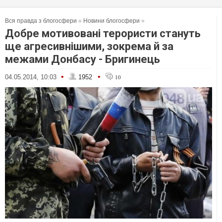
Вся правда з блогосфери
»
Новини блогосфери
»
Добре мотивовані терористи стануть
ще агресивнішими, зокрема й за
межами Донбасу - Бригинець
•
•
04.05.2014, 10:03
1952
10