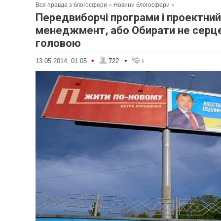
Вся правда з блогосфери
»
Новини блогосфери
»
Передвиборчі програми і проектний
менеджмент, або Обирати не серце
головою
•
•
13.05.2014, 01:05
722
1