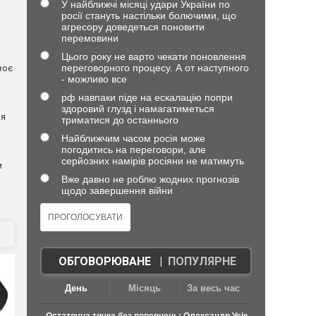
У найближчі місяці удари України по
росії стануть настільки болючими, що
агресору доведеться поновити
перемовини
Цього року не варто чекати поновлення
переговорного процесу. А от наступного
воє
- можливо все
рф навпаки піде на ескалацію попри
я
здоровий глузд і намагатиметься
ня
триматися до останнього
Найближчим часом росія може
погодитись на переговори, але
серйозних намірів росіяни не матимуть
и
Вже давно не роблю жодних прогнозів
щодо завершення війни
ОБГОВОРЮВАНЕ
|
ПОПУЛЯРНЕ
День
Місяць
За весь час