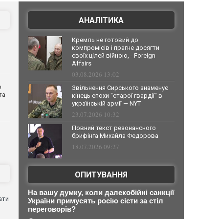
АНАЛІТИКА
Кремль не готовий до
компромісів і прагне досягти
своїх цілей війною, - Foreign
Affairs
03.08.2026 13:02
о
Звільнення Сирського знаменує
та
кінець епохи "старої гвардії" в
українській армії — NYT
23.07.2026 10:32
Повний текст резонансного
брифінга Михайла Федорова
18.07.2026 09:27
ОПИТУВАННЯ
На вашу думку, коли далекобійні санкції
ати
України примусять росію сісти за стіл
переговорів?