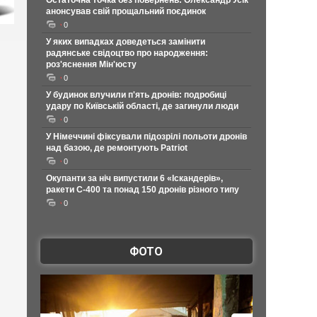
Остаточна точка без повернень: Олександр Усік
анонсував свій прощальний поєдинок
0
У яких випадках доведеться замінити
радянське свідоцтво про народження:
роз'яснення Мін'юсту
0
У будинок влучили п'ять дронів: подробиці
удару по Київській області, де загинули люди
0
У Німеччині фіксували підозрілі польоти дронів
над базою, де ремонтують Patriot
0
Окупанти за ніч випустили 6 «Іскандерів»,
ракети С-400 та понад 150 дронів різного типу
0
ФОТО