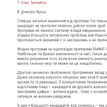
7.
Олег Тягнибок
8. Дмитро Ярош
Спершу загальні враження від програм. По-перш
кандидат не пропонує якихось дійсно нових ідей
програма не змінює Систему влади кардинально.
згадані більшість актуальних проблем, але борот
пропонується зазвичай з їх наслідками, а не прич
Жодна програма не відповідає критеріям SMART
Найбільше їм бракує визначеності в часі. Лише д
мають розуміння того, коли вони зможуть реалізув
кроки, скільки часу їм може на це знадобитись.
Другою великою проблемою програмних засад є 
Дуже незначна кількість обіцянок має хоча б при
кроків по їх реалізації. З конкретними показник
відсотками тощо – кандидати не дружать взагалі.
програмах цифри – велика вдача… тому з конкре
ситуація не вельми райдужна.
З чим у більшості кандидатів все склалось – так ц