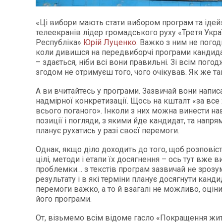
«Ці вибори мають стати вибором програм та ідей»
телеекранів лідер громадського руху «Третя Укра
Республіка»
Юрій Луценко
. Важко з ним не погод
коли дивишся на передвиборчі програми кандидаті
– здається, ніби всі вони правильні. Зі всім пог
згодом не отримуєш того, чого очікував. Як же та
А ви вчитайтесь у програми. Зазвичай вони написа
надмірної конкретизації. Щось на кшталт «за все
всього поганого». Інколи з них можна винести нав
позиції і погляди, з якими йде кандидат, та напрям
планує рухатись у разі своєї перемоги.
Однак, якщо діло доходить до того, щоб розповіс
цілі, методи і етапи їх досягнення – ось тут вже 
проблемки… з текстів програм зазвичай не зрозум
результату і в які терміни планує досягнути канди
перемоги важко, а то й взагалі не можливо, оцін
його програми.
От, візьмемо всім відоме гасло «Покращення жи