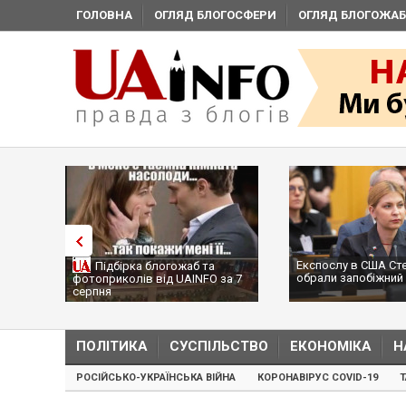
ГОЛОВНА
ОГЛЯД БЛОГОСФЕРИ
ОГЛЯД БЛОГОЖАБ
Експослу в США Ст
Підбірка блогожаб та
обрали запобіжний 
фотоприколів від UAINFO за 7
серпня
ПОЛІТИКА
СУСПІЛЬСТВО
ЕКОНОМІКА
Н
РОСІЙСЬКО-УКРАЇНСЬКА ВІЙНА
КОРОНАВІРУС COVID-19