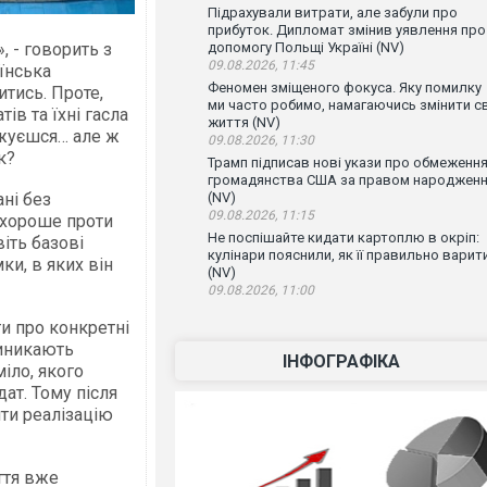
Підрахували витрати, але забули про
прибуток. Дипломат змінив уявлення про
, - говорить з
допомогу Польщі Україні (NV)
09.08.2026, 11:45
їнська
Феномен зміщеного фокуса. Яку помилку
итись. Проте,
ми часто робимо, намагаючись змінити с
в та їхні гасла
життя (NV)
оджуєшся… але ж
09.08.2026, 11:30
к?
Трамп підписав нові укази про обмеженн
громадянства США за правом народжен
ні без
(NV)
09.08.2026, 11:15
 хороше проти
Не поспішайте кидати картоплю в окріп:
іть базові
кулінари пояснили, як її правильно варит
ки, в яких він
(NV)
09.08.2026, 11:00
ти про конкретні
виникають
ІНФОГРАФІКА
іло, якого
дат. Тому після
ити реалізацію
ття вже