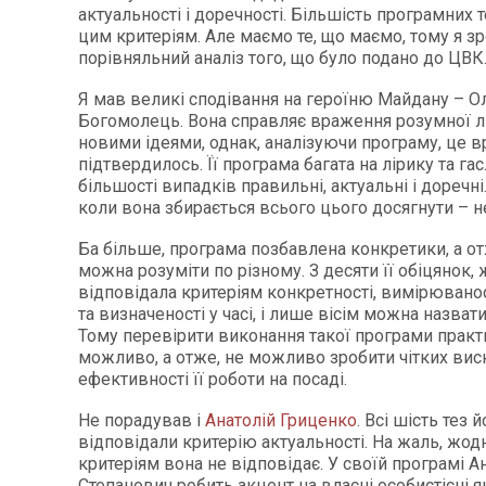
актуальності і доречності. Більшість програмних 
цим критеріям. Але маємо те, що маємо, тому я з
порівняльний аналіз того, що було подано до ЦВК
Я мав великі сподівання на героїню Майдану – О
Богомолець. Вона справляє враження розумної 
новими ідеями, однак, аналізуючи програму, це 
підтвердилось. Її програма багата на лірику та гас
більшості випадків правильні, актуальні і доречні.
коли вона збирається всього цього досягнути – н
Ба більше, програма позбавлена конкретики, а от
можна розуміти по різному. З десяти її обіцянок,
відповідала критеріям конкретності, вимірюванос
та визначеності у часі, і лише вісім можна назват
Тому перевірити виконання такої програми практ
можливо, а отже, не можливо зробити чітких ви
ефективності її роботи на посаді.
Не порадував і
Анатолій Гриценко
. Всі шість тез
відповідали критерію актуальності. На жаль, жо
критеріям вона не відповідає. У своїй програмі А
Степанович робить акцент на власні особистісні як