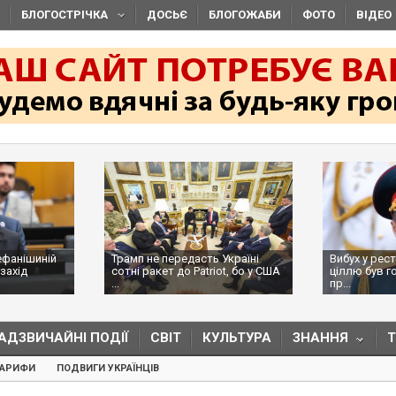
БЛОГОСТРІЧКА
ДОСЬЄ
БЛОГОЖАБИ
ФОТО
ВІДЕО
ефанішиній
Трамп не передасть Україні
Вибух у рес
захід
сотні ракет до Patriot, бо у США
ціллю був г
...
пр...
АДЗВИЧАЙНІ ПОДІЇ
СВІТ
КУЛЬТУРА
ЗНАННЯ
ТАРИФИ
ПОДВИГИ УКРАЇНЦІВ