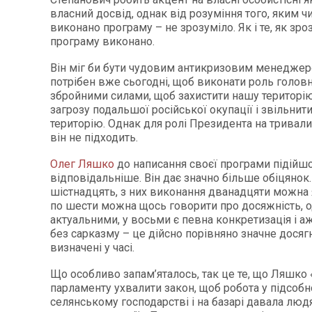
власний досвід, однак від розуміння того, яким ч
виконано програму – не зрозуміло. Як і те, як зро
програму виконано.
Він міг би бути чудовим антикризовим менеджеро
потрібен вже сьогодні, щоб виконати роль голо
збройними силами, щоб захистити нашу територію
загрозу подальшої російської окупації і звільни
територію. Однак для ролі Президента на тривали
він не підходить.
Олег Ляшко
до написання своєї програми підійш
відповідальніше. Він дає значно більше обіцянок
шістнадцять, з них виконання дванадцяти можна 
по шести можна щось говорити про досяжність, 
актуальними, у восьми є певна конкретизація і аж 
без сарказму – це дійсно порівняно значне досяг
визначені у часі.
Що особливо запам’яталось, так це те, що Ляшко
парламенту ухвалити закон, щоб робота у підсоб
селянському господарстві і на базарі давала люд