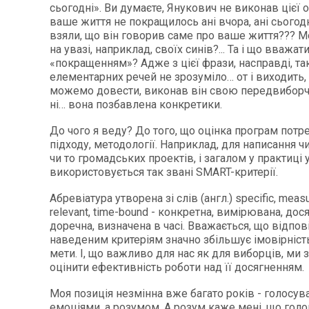
сьогодні». Ви думаєте, Янукович не виконав цієї 
ваше життя не покращилось ані вчора, ані сьогодні?
взяли, що він говорив саме про ваше життя??? М
на увазі, наприклад, своїх синів?... Та і що вважат
«покращенням»? Адже з цієї фрази, насправді, та
елементарних речей не зрозуміло… от і виходить,
можемо довести, виконав він свою передвиборчу
ні… вона позбавлена конкретики.
До чого я веду? До того, що оцінка програм потр
підходу, методології. Наприклад, для написання чи
чи то громадських проектів, і загалом у практиці
використовується так звані SMART-критерії.
Абревіатура утворена зі слів (англ.) specific, measur
relevant, time-bound - конкретна, вимірювана, дос
доречна, визначена в часі. Вважається, що відпов
наведеним критеріям значно збільшує імовірніст
мети. І, що важливо для нас як для виборців, ми
оцінити ефективність роботи над її досягненням.
Моя позиція незмінна вже багато років - голосув
емоціями, а розумом. А розум каже мені, що гол