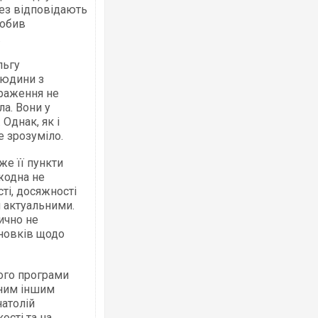
тез відповідають
робив
.
льгу
людини з
враження не
ла. Вони у
 Однак, як і
е зрозуміло.
же її пункти
 жодна не
ті, досяжності
и актуальними.
ично не
сновків щодо
 його програми
дним іншим
натолій
ості та на