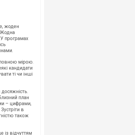
е, жоден
. Жодна
 У програмах
ись
инами.
 повною мірою.
еякі кандидати
ати ті чи інші
досяжність.
близний план
ами – цифрами,
 Зустріти в
тністю також
е із відчуттям