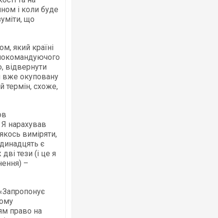
ином і коли буде
зуміти, що
м, який країні
внокомандуючого
, відвернути
ти вже окуповану
й термін, схоже,
ов
. Я нарахував
якось виміряти,
одинадцять є
дві тези (і це я
нення) –
 «Запропонує
ному
ям право на