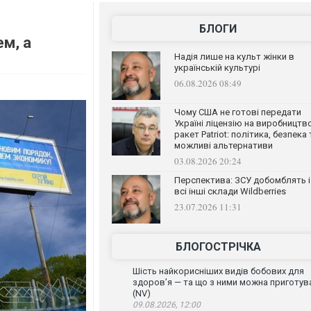
БЛОГИ
м, а
Надія лише на культ жінки в
українській культурі
06.08.2026 08:49
Чому США не готові передати
Україні ліцензію на виробництв
ракет Patriot: політика, безпека 
можливі альтернативи
03.08.2026 20:24
Перспектива: ЗСУ добомблять і
всі інші склади Wildberries
23.07.2026 11:31
БЛОГОСТРІЧКА
Шість найкорисніших видів бобових для
здоров’я — та що з ними можна приготув
(NV)
09.08.2026, 12:00