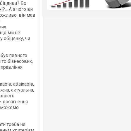
обіцянки? Бо
... А з чого ви
ожливо, він мав
и
ких
 що ми не
 обіцянку, чи
ебує певного
 то бізнесових,
 управління
able, attainable,
яжна, актуальна,
ідність
ь досягнення
 зможемо
ати треба не
овним критерієм