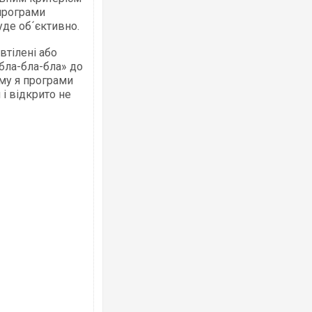
 програми
уде об´єктивно.
втілені або
«бла-бла-бла» до
Ворог завдав комбінованого удару по
иму я програми
двоє поранених. Ще десятеро постра
після атаки БПЛА по ринку на Сумщині
 і відкрито не
Приїхав за паспортом та квартирою": 
до українських військових потрапив т
зіркового футболіста Мохамеда Сала