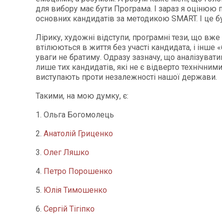
для вибору має бути Програма. І зараз я оцінюю
основних кандидатів за методикою SMART. І це б
Лірику, художні відступи, програмні тези, що вже 
втілюються в життя без участі кандидата, і інше 
уваги не братиму. Одразу зазначу, що аналізуват
лише тих кандидатів, які не є відверто технічними
виступають проти незалежності нашої держави.
Такими, на мою думку, є:
1. Ольга Богомолець
2.
Анатолій Гриценко
3.
Олег Ляшко
4.
Петро Порошенко
5.
Юлія Тимошенко
6.
Сергій Тігіпко