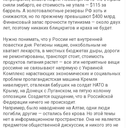
сняли эмбарго, ее стоимость не упала — $115 за
баррель. А золотовалютные резервы РФ хоть и
снижаются, но по прежнему превышают $400 млрд.
Финансовый запас прочности путинизма — около двух
лет, поэтому никаких блицкригов и краха не будет.
Нужно понимать, что у России нет внутренней
повестки дня. Регионы нищие, онкобольным не
хватает лекарств, в местных бюджетах дыры, дороги
не ремонтированы, транспорт стоит, стоимость
продуктов питания растет — все эти неприятные вещи
россияне не связывают напрямую с Украиной.
Комплекс нарастающих экономических и социальных
проблем пропагандистская машина Кремля
нивелирует, отвлекая бабушек на солдат НАТО в
Крыму, на Донецк с Луганском, на пятую колонну
оппозиции. Создается ощущение, что в Российской
Федерации ничего не происходит.
Например, было наводнение на Алтае, одни люди
погибли, другие — остались без крова. Но этой темы
нет в информационном пространстве. Она не является
предметом общественной дискуссии, и никого это не