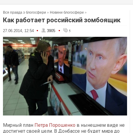
Вся правда з блогосфери
»
Новини блогосфери
»
Как работает российский зомбоящик
•
•
27.06.2014, 12:54
3905
5
Мирный план
Петра Порошенко
в нынешнем виде не
достигнет своей цели. В Донбассе не будет мира до