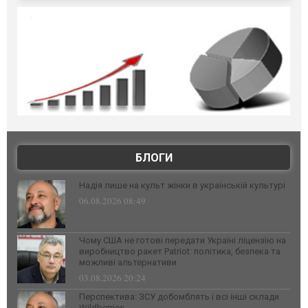
БЛОГИ
Надія лише на культ жінки в українській культурі
06.08.2026 08:49
Чому США не готові передати Україні ліцензію на
виробництво ракет Patriot: політика, безпека та
можливі альтернативи
03.08.2026 20:24
Перспектива: ЗСУ добомблять і всі інші склади
Wildberries