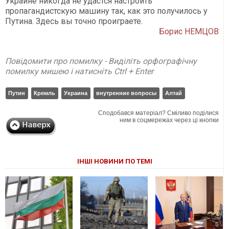
Украине никогда не удастся настроить
пропагандистскую машину так, как это получилось у
Путина. Здесь вы точно проиграете.
Борис НЕМЦОВ
Повідомити про помилку - Виділіть орфографічну
помилку мишею і натисніть Ctrl + Enter
Путин
Кремль
Украина
внутренние вопросы
Алтай
Сподобався матеріал? Сміливо поділися
ним в соцмережах через ці кнопки
ІНШІ НОВИНИ ПО ТЕМІ