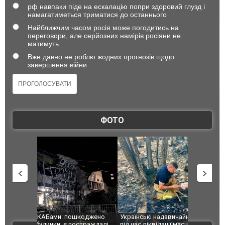
рф навпаки піде на ескалацію попри здоровий глузд і
намагатиметься триматися до останнього
Найближчим часом росія може погодитись на
переговори, але серйозних намірів росіяни не
матимуть
Вже давно не роблю жодних прогнозів щодо
завершення війни
ФОТО
шкоджено
Українські надзвичайники врятували козуленя
СБУ за спр
траждалі.
під час ліквідації масштабної лісової пожежі у
Болгарії з