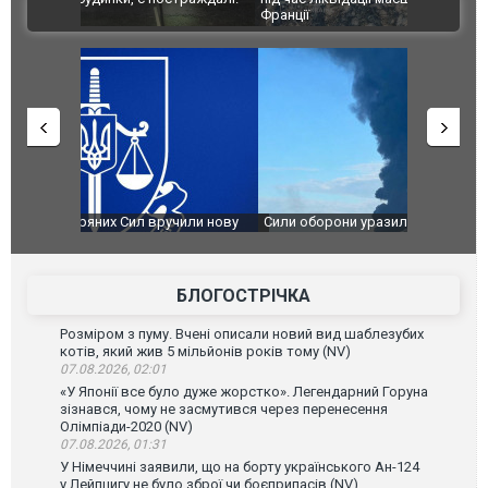
ВІДЕО
Франції
ФОТО
чили нову
Сили оборони уразили Ярославський НПЗ:
Неймар вла
губернатор регіону заявив про наймасштабнішу
"Сантоса".
атаку. ВІДЕО
БЛОГОСТРІЧКА
Розміром з пуму. Вчені описали новий вид шаблезубих
котів, який жив 5 мільйонів років тому (NV)
07.08.2026, 02:01
«У Японії все було дуже жорстко». Легендарний Горуна
зізнався, чому не засмутився через перенесення
Олімпіади-2020 (NV)
07.08.2026, 01:31
У Німеччині заявили, що на борту українського Ан-124
у Лейпцигу не було зброї чи боєприпасів (NV)