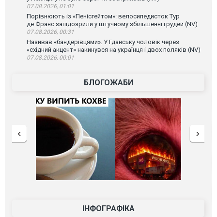
07.08.2026, 01:01
Порівнюють із «Пенісгейтом»: велосипедисток Тур
де Франс запідозрили у штучному збільшенні грудей (NV)
07.08.2026, 00:31
Називав «бандерівцями». У Гданську чоловік через
«східний акцент» накинувся на українця і двох поляків (NV)
07.08.2026, 00:01
БЛОГОЖАБИ
ІНФОГРАФІКА