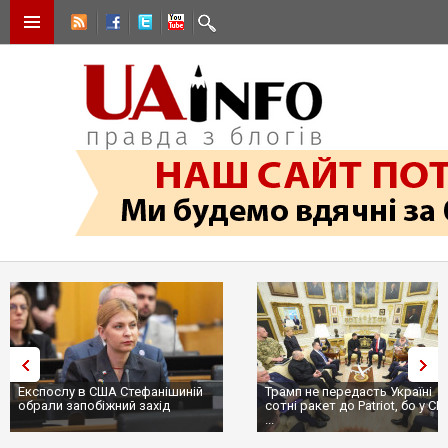
Експослу в США Стефанішиній
Трамп не передасть Україні
обрали запобіжний захід
сотні ракет до Patriot, бо у С
...