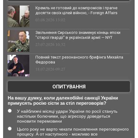
Кремль не готовий до компромісів і прагне
досягти своїх цілей війною, - Foreign Affairs
03.08.2026 13:02
Звільнення Сирського знаменує кінець епохи
"старої гвардії" в українській армії — NYT
23.07.2026 10:32
Повний текст резонансного брифінга Михайла
Федорова
18.07.2026 09:27
ОПИТУВАННЯ
На вашу думку, коли далекобійні санкції України
примусять росію сісти за стіл переговорів?
У найближчі місяці удари України по росії стануть
настільки болючими, що агресору доведеться
поновити перемовини
Цього року не варто чекати поновлення переговорного
процесу. А от наступного - можливо все