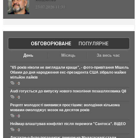
23.07.2026 11:31
ОБГОВОРЮВАНЕ
|
ПОПУЛЯРНЕ
День
Місяць
За весь час
"65 років ніколи не виглядали краще", - фото-привітання Мішель
Обами до дня народження екс-президента США зібрало майже
мільйон лайків
0
Audi готується до випуску нового покоління позашляховика Q8
0
Рецепт молодості виявився простішим: володіння кількома
мовами омолоджує мозок на десяток років
0
Неймар влаштував конфлікт після перемоги "Сантоса". ВІДЕО
0
Достатньо було погладити: лемури на Мадагаскарі стали