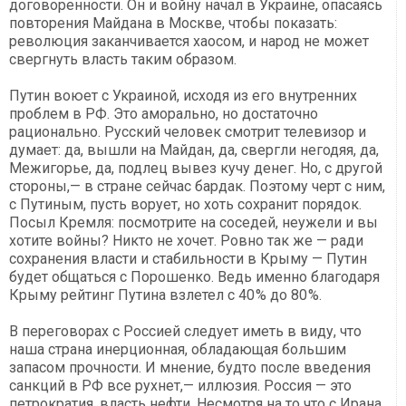
договоренности. Он и войну начал в Украине, опасаясь
повторения Майдана в Москве, чтобы показать:
революция заканчивается хаосом, и народ не может
свергнуть власть таким образом.
Путин воюет с Украиной, исходя из его внутренних
проблем в РФ. Это аморально, но достаточно
рационально. Русский человек смотрит телевизор и
думает: да, вышли на Майдан, да, свергли негодяя, да,
Межигорье, да, подлец вывез кучу денег. Но, с другой
стороны,— в стране сейчас бардак. Поэтому черт с ним,
с Путиным, пусть ворует, но хоть сохранит порядок.
Посыл Кремля: посмотрите на соседей, неужели и вы
хотите войны? Никто не хочет. Ровно так же — ради
сохранения власти и стабильности в Крыму — Путин
будет общаться с Порошенко. Ведь именно благодаря
Крыму рейтинг Путина взлетел с 40 % до 80 %.
В переговорах с Россией следует иметь в виду, что
наша страна инерционная, обладающая большим
запасом прочности. И мнение, будто после введения
санкций в РФ все рухнет,— иллюзия. Россия — это
петрократия, власть нефти. Несмотря на то что с Ирана