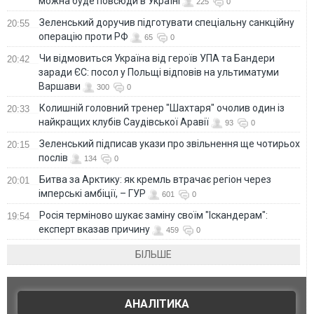
можна буде повсюди в Україні
225
0
Зеленський доручив підготувати спеціальну санкційну
20:55
операцію проти РФ
65
0
Чи відмовиться Україна від героїв УПА та Бандери
20:42
заради ЄС: посол у Польщі відповів на ультиматуми
Варшави
300
0
Колишній головний тренер "Шахтаря" очолив один із
20:33
найкращих клубів Саудівської Аравії
93
0
Зеленський підписав укази про звільнення ще чотирьох
20:15
послів
134
0
Битва за Арктику: як кремль втрачає регіон через
20:01
імперські амбіції, – ГУР
601
0
Росія терміново шукає заміну своїм "Іскандерам":
19:54
експерт вказав причину
459
0
БІЛЬШЕ
АНАЛІТИКА