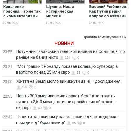
Коваленко
Шулипа: Наша
Василий Рыбников:
пояснил, что не так
историческая
Как Путин решил
с комментариями
миссия –
вопрос со взятыми
относительно
окончательное
в плен русскими
09.06.2022
10.03.2022
06.03.2022
позиции Болгарии
решение
солдатами
по вопросу
московского
поставок оружия
вопроса
Правила коментування ! »
Украине
НОВИНИ
Потужний гавайський телескоп виявив на Сонці те, чого
23:55
раніше не бачив ніхто
124
0
"Мої іграшки": Роналду показав колекцію суперкарів
23:31
вартістю понад 25 млн євро
83
0
Життя на Землі могло виникнути двічі, – дослідження
23:00
139
0
Навіть 300 американських ракет Україні вистачить
22:53
лише на 2,5-3 місяці активних російських обстрілів -
експерт
40
0
Як діяти пасажирам у разі загрози під час подорожі -
22:42
поради від "Укрзалізниці"
55
0