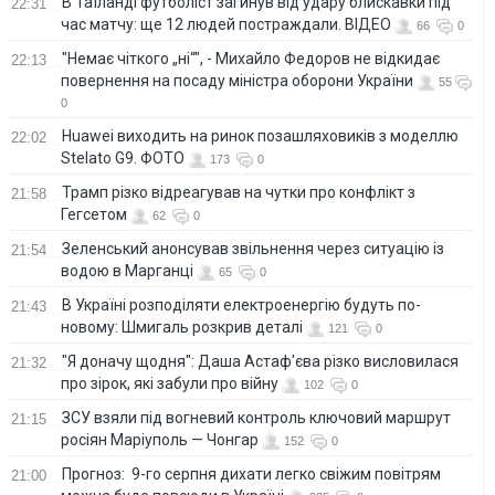
В Таїланді футболіст загинув від удару блискавки під
22:31
час матчу: ще 12 людей постраждали. ВІДЕО
66
0
"Немає чіткого „ні“", - Михайло Федоров не відкидає
22:13
повернення на посаду міністра оборони України
55
0
Huawei виходить на ринок позашляховиків з моделлю
22:02
Stelato G9. ФОТО
173
0
Трамп різко відреагував на чутки про конфлікт з
21:58
Гегсетом
62
0
Зеленський анонсував звільнення через ситуацію із
21:54
водою в Марганці
65
0
В Україні розподіляти електроенергію будуть по-
21:43
новому: Шмигаль розкрив деталі
121
0
"Я доначу щодня": Даша Астаф'єва різко висловилася
21:32
про зірок, які забули про війну
102
0
ЗСУ взяли під вогневий контроль ключовий маршрут
21:15
росіян Маріуполь — Чонгар
152
0
Прогноз: 9-го серпня дихати легко свіжим повітрям
21:00