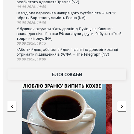
особистого адвоката Трампа (NV)
08.08.2026, 19:45
Гвардіола переконав найкращого футболіста ЧС-2026
обрати Барселону замість Реала (NV)
08.08.2026, 19:30
У будинок влучили п’ять дронів: у Пухівці на Київщині
внаслідок нічної атаки РФ загинули дідусь, бабуся та їхній
трирічний онук (NV)
08.08.2026, 19:15
«Або ти йдеш, або вона йде»: Інфантіно допоміг коханці
отримати підвищення в УЄФА — The Telegraph (NV)
08.08.2026, 19:00
БЛОГОЖАБИ