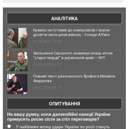
АНАЛІТИКА
Кремль не готовий до компромісів і прагне
досягти своїх цілей війною, - Foreign Affairs
03.08.2026 13:02
Звільнення Сирського знаменує кінець епохи
"старої гвардії" в українській армії — NYT
23.07.2026 10:32
Повний текст резонансного брифінга Михайла
Федорова
18.07.2026 09:27
ОПИТУВАННЯ
На вашу думку, коли далекобійні санкції України
примусять росію сісти за стіл переговорів?
У найближчі місяці удари України по росії стануть