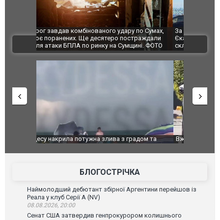
по Сумах,
За 2000 кілометрів від кордону з Україною: в
"Мої іграш
траждали
Єкатеринбурзі після атаки дронів загорівся
суперкарів
ВІДЕО
ині. ФОТО
склад Wildberries. ФОТО. ВІДЕО
дом та
Вже вивели на тести: Ferrari готує оновлення
Вийшов тре
позашляховика Purosangue. ВІДЕО
фільму "Аф
БЛОГОСТРІЧКА
Наймолодший дебютант збірної Аргентини перейшов із
Реала у клуб Серії А (NV)
08.08.2026, 20:00
Сенат США затвердив генпрокурором колишнього