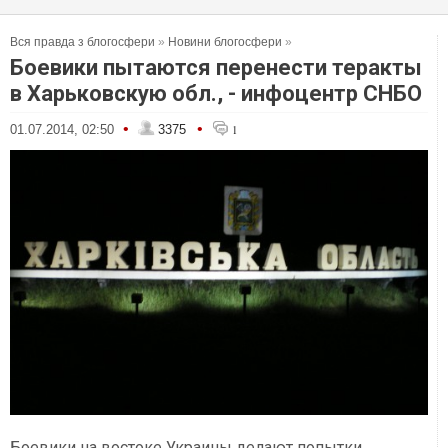
Вся правда з блогосфери
»
Новини блогосфери
»
Боевики пытаются перенести теракты
в Харьковскую обл., - инфоцентр СНБО
•
•
01.07.2014, 02:50
3375
1
Боевики на востоке Украины делают попытки