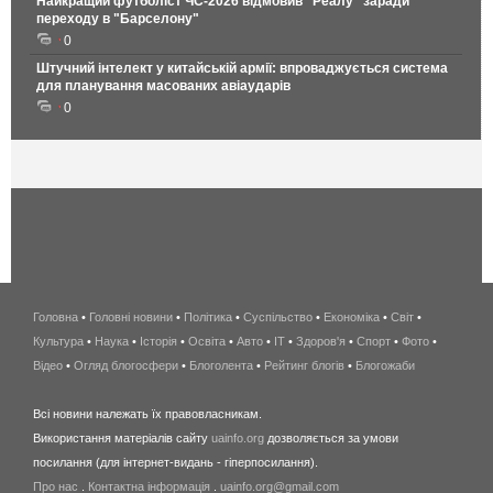
Найкращий футболіст ЧС-2026 відмовив "Реалу" заради
переходу в "Барселону"
0
Штучний інтелект у китайській армії: впроваджується система
для планування масованих авіаударів
0
Головна
•
Головні новини
•
Політика
•
Суспільство
•
Економіка
беспроводной
•
Світ
•
Культура
•
Наука
•
Історія
•
Освіта
•
Авто
•
IT
•
Здоров'я
интернет
•
Спорт
•
Фото
•
Відео
•
Огляд блогосфери
•
Блоголента
•
Рейтинг блогів
киев
•
Блогожаби
и
Всі новини належать їх правовласникам.
область
Використання матеріалів сайту
uainfo.org
дозволяється за умови
wimax
посилання (для інтернет-видань - гіперпосилання).
интернет
Про нас
.
Контактна інформація
.
uainfo.org@gmail.com
в