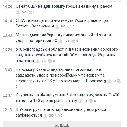
Сенат США не дав Трампу грошей на війну з Іраном
14:38
234
0
США щомісяця постачатимуть Україні ракети для
14:14
Patriot, - Зеленський
202
0
Маск відмовляє Україні у використанні Starlink для
13:48
ударів по території РФ
171
0
У Кіровоградській області під час виконання бойового
13:24
завдання розбився вертоліт ЗСУ — загинув 28-річний
авіатехнік
356
0
На вимогу Казахстану Україна погодилася не
13:00
завдавати ударів по неросійським танкерам та
інфраструктурі КТК у Чорному морі — Bloomberg
96
0
Окупанти за ніч випустили 6 «Іскандерів», ракети С-400
12:37
та понад 150 дронів різного типу
63
0
В Україні рух потягів паралізований: деякі рейси
12:13
запізнюються
596
0
БІЛЬШЕ