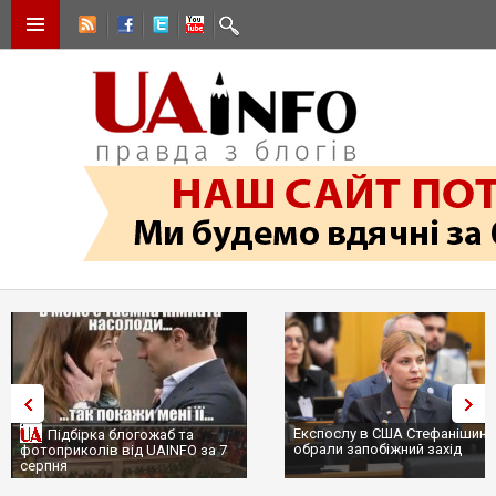
Експослу в США Стефанішині
Підбірка блогожаб та
обрали запобіжний захід
фотоприколів від UAINFO за 7
серпня