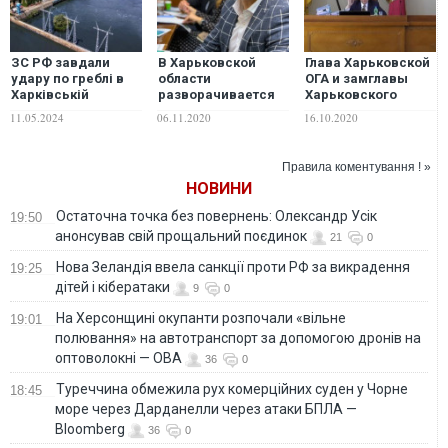
ЗС РФ завдали
В Харьковской
Глава Харьковской
удару по греблі в
области
ОГА и замглавы
Харківській
разворачивается
Харьковского
області:
настоящая интрига
облсовета
11.05.2024
06.11.2020
16.10.2020
Міноборони поки
за губернаторство,
обсуждают
не підтверджує
– СМИ
актуальные
проблемы: "Херню
Правила коментування ! »
городите!.. Не
НОВИНИ
дрочите!.. Нихера
вы не делали!".
Остаточна точка без повернень: Олександр Усік
19:50
ВИДЕО
анонсував свій прощальний поєдинок
21
0
Нова Зеландія ввела санкції проти РФ за викрадення
19:25
дітей і кібератаки
9
0
На Херсонщині окупанти розпочали «вільне
19:01
полювання» на автотранспорт за допомогою дронів на
оптоволокні — ОВА
36
0
Туреччина обмежила рух комерційних суден у Чорне
18:45
море через Дарданелли через атаки БПЛА —
Bloomberg
36
0