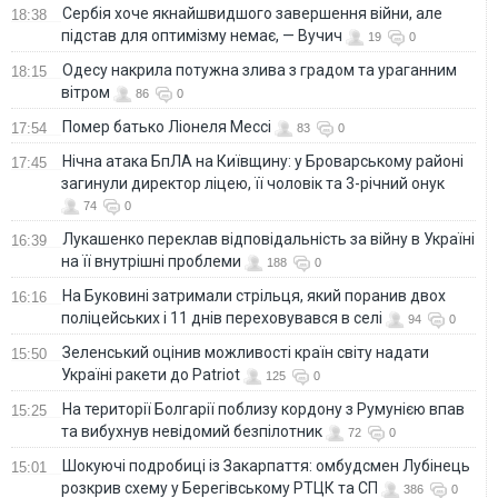
Сербія хоче якнайшвидшого завершення війни, але
18:38
підстав для оптимізму немає, — Вучич
19
0
Одесу накрила потужна злива з градом та ураганним
18:15
вітром
86
0
Помер батько Ліонеля Мессі
17:54
83
0
Нічна атака БпЛА на Київщину: у Броварському районі
17:45
загинули директор ліцею, її чоловік та 3-річний онук
74
0
Лукашенко переклав відповідальність за війну в Україні
16:39
на її внутрішні проблеми
188
0
На Буковині затримали стрільця, який поранив двох
16:16
поліцейських і 11 днів переховувався в селі
94
0
Зеленський оцінив можливості країн світу надати
15:50
Україні ракети до Patriot
125
0
На території Болгарії поблизу кордону з Румунією впав
15:25
та вибухнув невідомий безпілотник
72
0
Шокуючі подробиці із Закарпаття: омбудсмен Лубінець
15:01
розкрив схему у Берегівському РТЦК та СП
386
0