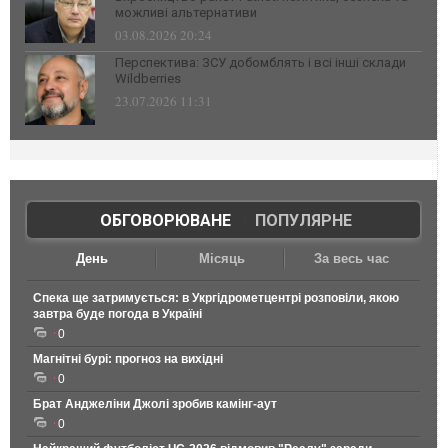
можливі альтернативи
03.08.2026 20:24
Перспектива: ЗСУ добомблять і всі інші склади
Wildberries
23.07.2026 11:31
ОБГОВОРЮВАНЕ
|
ПОПУЛЯРНЕ
День
Місяць
За весь час
Спека ще затримується: в Укргідрометцентрі розповіли, якою
завтра буде погода в Україні
0
Магнітні бурі: прогноз на вихідні
0
Брат Анджеліни Джолі зробив камінг-аут
0