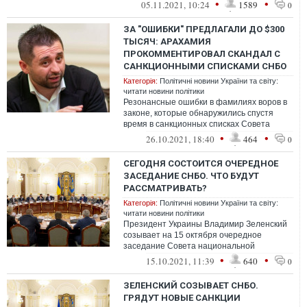
против тех или иных фирм.
•
•
05.11.2021, 10:24
1589
0
ЗА "ОШИБКИ" ПРЕДЛАГАЛИ ДО $300
ТЫСЯЧ: АРАХАМИЯ
ПРОКОММЕНТИРОВАЛ СКАНДАЛ С
САНКЦИОННЫМИ СПИСКАМИ СНБО
Категорія:
Політичні новини України та світу:
читати новини політики
Резонансные ошибки в фамилиях воров в
законе, которые обнаружились спустя
время в санкционных списках Совета
национальной безопасности и обороны
•
•
26.10.2021, 18:40
464
0
(СНБО...
СЕГОДНЯ СОСТОИТСЯ ОЧЕРЕДНОЕ
ЗАСЕДАНИЕ СНБО. ЧТО БУДУТ
РАССМАТРИВАТЬ?
Категорія:
Політичні новини України та світу:
читати новини політики
Президент Украины Владимир Зеленский
созывает на 15 октября очередное
заседание Совета национальной
безопасности и обороны. Сегодняшнее
•
•
15.10.2021, 11:39
640
0
заседание прой...
ЗЕЛЕНСКИЙ СОЗЫВАЕТ СНБО.
ГРЯДУТ НОВЫЕ САНКЦИИ