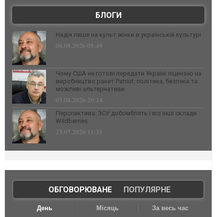
БЛОГИ
Надія лише на культ жінки в українській культурі
06.08.2026 08:49
Чому США не готові передати Україні ліцензію на
виробництво ракет Patriot: політика, безпека та
можливі альтернативи
03.08.2026 20:24
Перспектива: ЗСУ добомблять і всі інші склади
Wildberries
23.07.2026 11:31
ОБГОВОРЮВАНЕ
|
ПОПУЛЯРНЕ
День
Місяць
За весь час