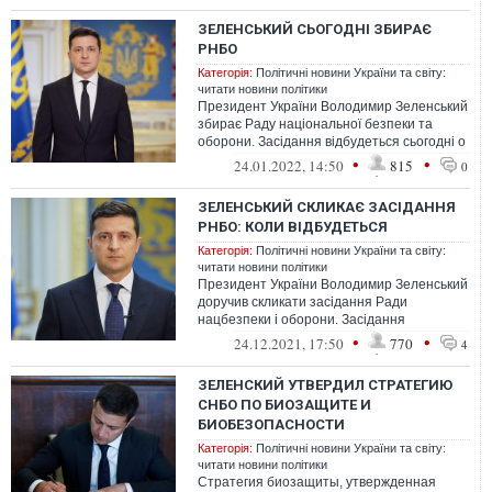
ЗЕЛЕНСЬКИЙ СЬОГОДНІ ЗБИРАЄ
РНБО
Категорія:
Політичні новини України та світу:
читати новини політики
Президент України Володимир Зеленський
збирає Раду національної безпеки та
оборони. Засідання відбудеться сьогодні о
17:00.
•
•
24.01.2022, 14:50
815
0
ЗЕЛЕНСЬКИЙ СКЛИКАЄ ЗАСІДАННЯ
РНБО: КОЛИ ВІДБУДЕТЬСЯ
Категорія:
Політичні новини України та світу:
читати новини політики
Президент України Володимир Зеленський
доручив скликати засідання Ради
нацбезпеки і оборони. Засідання
відбудеться наступного тижня.
•
•
24.12.2021, 17:50
770
4
ЗЕЛЕНСКИЙ УТВЕРДИЛ СТРАТЕГИЮ
СНБО ПО БИОЗАЩИТЕ И
БИОБЕЗОПАСНОСТИ
Категорія:
Політичні новини України та світу:
читати новини політики
Стратегия биозащиты, утвержденная