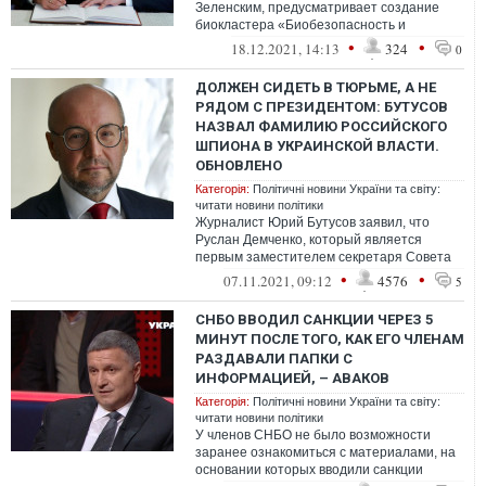
Зеленским, предусматривает создание
биокластера «Биобезопасность и
развитие биотехнологий».
•
•
18.12.2021, 14:13
324
0
ДОЛЖЕН СИДЕТЬ В ТЮРЬМЕ, А НЕ
РЯДОМ С ПРЕЗИДЕНТОМ: БУТУСОВ
НАЗВАЛ ФАМИЛИЮ РОССИЙСКОГО
ШПИОНА В УКРАИНСКОЙ ВЛАСТИ.
ОБНОВЛЕНО
Категорія:
Політичні новини України та світу:
читати новини політики
Журналист Юрий Бутусов заявил, что
Руслан Демченко, который является
первым заместителем секретаря Совета
нацбезопасности и обороны Украины, –
•
•
07.11.2021, 09:12
4576
5
российс...
СНБО ВВОДИЛ САНКЦИИ ЧЕРЕЗ 5
МИНУТ ПОСЛЕ ТОГО, КАК ЕГО ЧЛЕНАМ
РАЗДАВАЛИ ПАПКИ С
ИНФОРМАЦИЕЙ, – АВАКОВ
Категорія:
Політичні новини України та світу:
читати новини політики
У членов СНБО не было возможности
заранее ознакомиться с материалами, на
основании которых вводили санкции