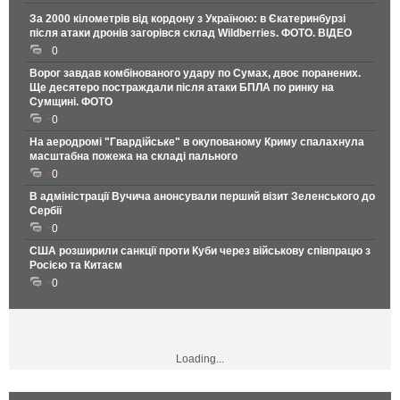
За 2000 кілометрів від кордону з Україною: в Єкатеринбурзі
після атаки дронів загорівся склад Wildberries. ФОТО. ВІДЕО
0
Ворог завдав комбінованого удару по Сумах, двоє поранених.
Ще десятеро постраждали після атаки БПЛА по ринку на
Сумщині. ФОТО
0
На аеродромі "Гвардійське" в окупованому Криму спалахнула
масштабна пожежа на складі пального
0
В адміністрації Вучича анонсували перший візит Зеленського до
Сербії
0
США розширили санкції проти Куби через військову співпрацю з
Росією та Китаєм
0
Loading...