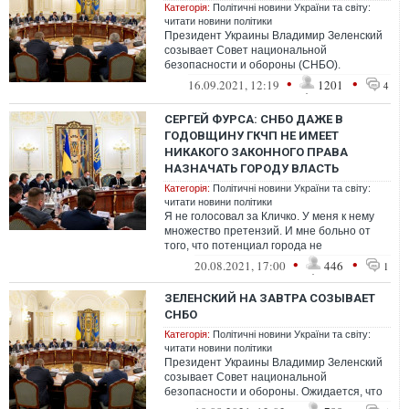
Категорія:
Політичні новини України та світу:
читати новини політики
Президент Украины Владимир Зеленский
созывает Совет национальной
безопасности и обороны (СНБО).
Заседание состоитя в пятницу.
•
•
16.09.2021, 12:19
1201
4
СЕРГЕЙ ФУРСА: СНБО ДАЖЕ В
ГОДОВЩИНУ ГКЧП НЕ ИМЕЕТ
НИКАКОГО ЗАКОННОГО ПРАВА
НАЗНАЧАТЬ ГОРОДУ ВЛАСТЬ
Категорія:
Політичні новини України та світу:
читати новини політики
Я не голосовал за Кличко. У меня к нему
множество претензий. И мне больно от
того, что потенциал города не
используется. Но за него проголосовал
•
•
20.08.2021, 17:00
446
1
Киев.
ЗЕЛЕНСКИЙ НА ЗАВТРА СОЗЫВАЕТ
СНБО
Категорія:
Політичні новини України та світу:
читати новини політики
Президент Украины Владимир Зеленский
созывает Совет национальной
безопасности и обороны. Ожидается, что
заседание состоится завтра.