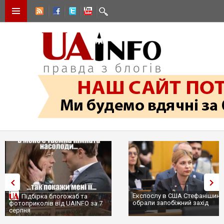
Експослу в США Стефанішині
Підбірка блогожаб та
обрали запобіжний захід
фотоприколів від UAINFO за 7
серпня