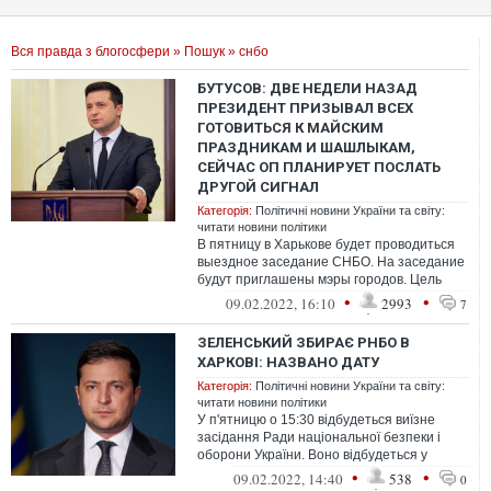
Вся правда з блогосфери
»
Пошук
» снбо
БУТУСОВ: ДВЕ НЕДЕЛИ НАЗАД
ПРЕЗИДЕНТ ПРИЗЫВАЛ ВСЕХ
ГОТОВИТЬСЯ К МАЙСКИМ
ПРАЗДНИКАМ И ШАШЛЫКАМ,
СЕЙЧАС ОП ПЛАНИРУЕТ ПОСЛАТЬ
ДРУГОЙ СИГНАЛ
Категорія:
Політичні новини України та світу:
читати новини політики
В пятницу в Харькове будет проводиться
выездное заседание СНБО. На заседание
будут приглашены мэры городов. Цель
заседания - информационно-
•
•
09.02.2022, 16:10
2993
7
политическа...
ЗЕЛЕНСЬКИЙ ЗБИРАЄ РНБО В
ХАРКОВІ: НАЗВАНО ДАТУ
Категорія:
Політичні новини України та світу:
читати новини політики
У п'ятницю о 15:30 відбудеться виїзне
засідання Ради національної безпеки і
оборони України. Воно відбудеться у
Харкові.
•
•
09.02.2022, 14:40
538
0