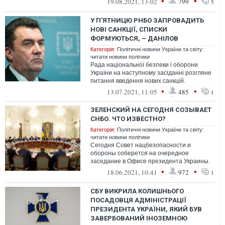
•
•
19.08.2021, 13:02
799
5
У П'ЯТНИЦЮ РНБО ЗАПРОВАДИТЬ
НОВІ САНКЦІЇ, СПИСКИ
ФОРМУЮТЬСЯ, – ДАНІЛОВ
Категорія:
Політичні новини України та світу:
читати новини політики
Рада національної безпеки і оборони
України на наступному засіданні розгляне
питання введення нових санкцій.
Відповідні санкційні списки вже
•
•
13.07.2021, 11:05
485
1
формуютьс...
ЗЕЛЕНСКИЙ НА СЕГОДНЯ СОЗЫВАЕТ
СНБО. ЧТО ИЗВЕСТНО?
Категорія:
Політичні новини України та світу:
читати новини політики
Сегодня Совет нацбезопасности и
обороны соберется на очередное
заседание в Офисе президента Украины.
Оно должно начаться в 17:00.
•
•
18.06.2021, 10:41
972
1
СБУ ВИКРИЛА КОЛИШНЬОГО
ПОСАДОВЦЯ АДМІНІСТРАЦІЇ
ПРЕЗИДЕНТА УКРАЇНИ, ЯКИЙ БУВ
ЗАВЕРБОВАНИЙ ІНОЗЕМНОЮ