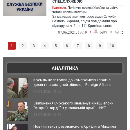
СПЕЦСЛУЖБОЮ
Категорія:
Політичні новини України та світу:
читати новини політики
За матеріалами контррозвідки Служби
безпеки України, слідчі повідомили про
підозру за ч. 1 ст. 111 Кримінального
кодексу України колишньому посадовцю ...
•
•
07.06.2021, 13:19
1697
12
1
2
3
4
5
6
7
8
9
10
АНАЛІТИКА
Кремль не готовий до компромісів і прагне
досягти своїх цілей війною, - Foreign Affairs
03.08.2026 13:02
Звільнення Сирського знаменує кінець епохи
"старої гвардії" в українській армії — NYT
23.07.2026 10:32
Повний текст резонансного брифінга Михайла