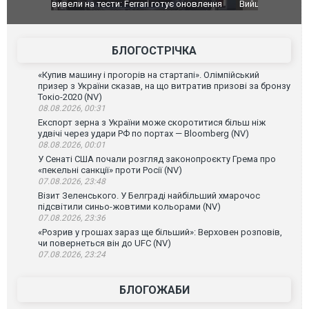
оновлення
Вийшов трейлер нової екранізації легендарного
Зеленський
фільму "Афера Томаса Крауна"
перемовин
БЛОГОСТРІЧКА
«Купив машину і прогорів на стартапі». Олімпійський
призер з України сказав, на що витратив призові за бронзу
Токіо-2020 (NV)
08.08.2026, 00:31
Експорт зерна з України може скоротитися більш ніж
удвічі через удари РФ по портах — Bloomberg (NV)
08.08.2026, 00:01
У Сенаті США почали розгляд законопроєкту Грема про
«пекельні санкції» проти Росії (NV)
07.08.2026, 23:48
Візит Зеленського. У Белграді найбільший хмарочос
підсвітили синьо-жовтими кольорами (NV)
07.08.2026, 23:36
«Розрив у грошах зараз ще більший»: Верховен розповів,
чи повернеться він до UFC (NV)
07.08.2026, 23:24
БЛОГОЖАБИ