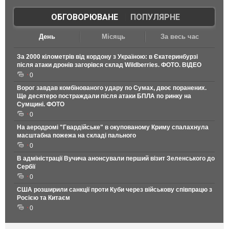
ОБГОВОРЮВАНЕ
|
ПОПУЛЯРНЕ
День
Місяць
За весь час
За 2000 кілометрів від кордону з Україною: в Єкатеринбурзі
після атаки дронів загорівся склад Wildberries. ФОТО. ВІДЕО
0
Ворог завдав комбінованого удару по Сумах, двоє поранених.
Ще десятеро постраждали після атаки БПЛА по ринку на
Сумщині. ФОТО
0
На аеродромі "Гвардійське" в окупованому Криму спалахнула
масштабна пожежа на складі пального
0
В адміністрації Вучича анонсували перший візит Зеленського до
Сербії
0
США розширили санкції проти Куби через військову співпрацю з
Росією та Китаєм
0