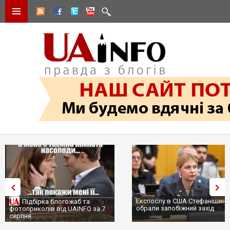
Експослу в США Стефанішині
Підбірка блогожаб та
обрали запобіжний захід
фотоприколів від UAINFO за 7
серпня