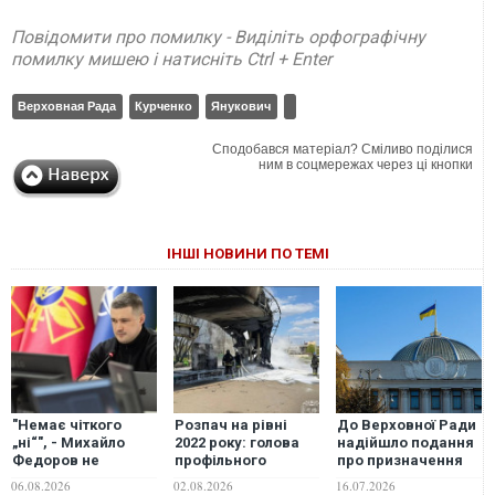
Повідомити про помилку - Виділіть орфографічну
помилку мишею і натисніть Ctrl + Enter
Верховная Рада
Курченко
Янукович
Сподобався матеріал? Сміливо поділися
ним в соцмережах через ці кнопки
ІНШІ НОВИНИ ПО ТЕМІ
"Немає чіткого
Розпач на рівні
До Верховної Ради
„ні“", - Михайло
2022 року: голова
надійшло подання
Федоров не
профільного
про призначення
відкидає
комітету ВР оцінив
нового складу
06.08.2026
02.08.2026
16.07.2026