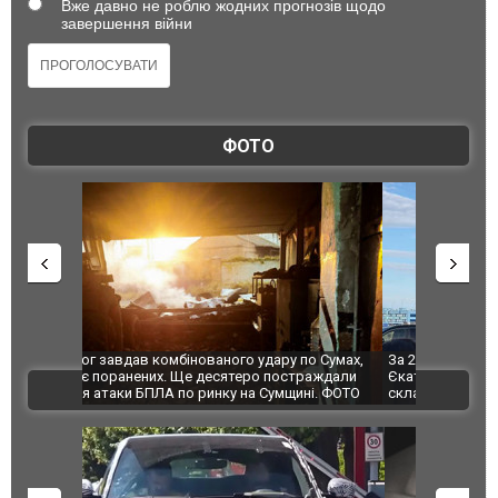
Вже давно не роблю жодних прогнозів щодо
завершення війни
ФОТО
по Сумах,
За 2000 кілометрів від кордону з Україною: в
"Мої іграш
траждали
Єкатеринбурзі після атаки дронів загорівся
суперкарів
ВІДЕО
ині. ФОТО
склад Wildberries. ФОТО. ВІДЕО