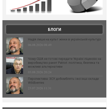
БЛОГИ
Надія лише на культ жінки в українській культурі
06.08.2026 08:49
Чому США не готові передати Україні ліцензію на
виробництво ракет Patriot: політика, безпека та
можливі альтернативи
03.08.2026 20:24
Перспектива: ЗСУ добомблять і всі інші склади
Wildberries
23.07.2026 11:31