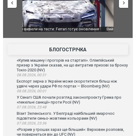
оновлення
Вийшов трейлер нової екранізації легендарного
Зеленський
фільму "Афера Томаса Крауна"
перемовин
БЛОГОСТРІЧКА
«Купив машину і прогорів на стартапі». Олімпійський
призер з України сказав, на що витратив призові за бронзу
Токіо-2020 (NV)
08.08.2026, 00:31
Експорт зерна з України може скоротитися більш ніж
удвічі через удари РФ по портах — Bloomberg (NV)
08.08.2026, 00:01
У Сенаті США почали розгляд законопроєкту Грема про
«пекельні санкції» проти Росії (NV)
07.08.2026, 23:48
Візит Зеленського. У Белграді найбільший хмарочос
підсвітили синьо-жовтими кольорами (NV)
07.08.2026, 23:36
«Розрив у грошах зараз ще більший»: Верховен розповів,
чи повернеться він до UFC (NV)