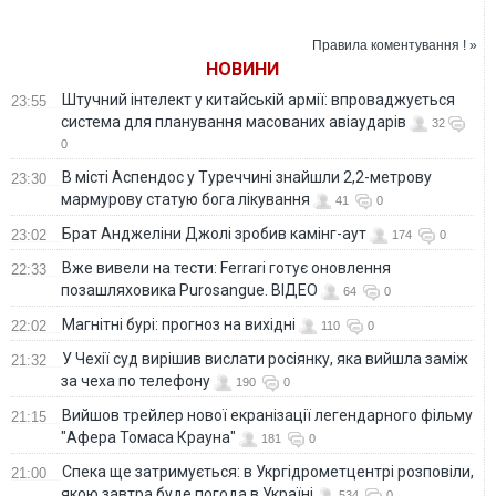
повернення на
збитки бізнесу від
уряду
посаду міністра
російських
оборони України
обстрілів
Правила коментування ! »
НОВИНИ
Штучний інтелект у китайській армії: впроваджується
23:55
система для планування масованих авіаударів
32
0
В місті Аспендос у Туреччині знайшли 2,2-метрову
23:30
мармурову статую бога лікування
41
0
Брат Анджеліни Джолі зробив камінг-аут
23:02
174
0
Вже вивели на тести: Ferrari готує оновлення
22:33
позашляховика Purosangue. ВІДЕО
64
0
Магнітні бурі: прогноз на вихідні
22:02
110
0
У Чехії суд вирішив вислати росіянку, яка вийшла заміж
21:32
за чеха по телефону
190
0
Вийшов трейлер нової екранізації легендарного фільму
21:15
"Афера Томаса Крауна"
181
0
Спека ще затримується: в Укргідрометцентрі розповіли,
21:00
якою завтра буде погода в Україні
534
0