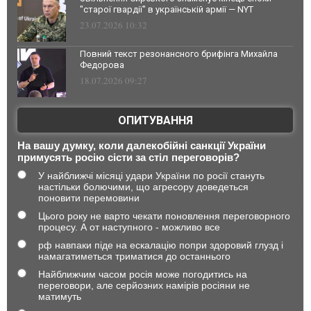
"старої гвардії" в українській армії — NYT
23.07.2026 10:32
Повний текст резонансного брифінга Михайла
Федорова
18.07.2026 09:27
ОПИТУВАННЯ
На вашу думку, коли далекобійні санкції України
примусять росію сісти за стіл переговорів?
У найближчі місяці удари України по росії стануть
настільки болючими, що агресору доведеться
поновити перемовини
Цього року не варто чекати поновлення переговорного
процесу. А от наступного - можливо все
рф навпаки піде на ескалацію попри здоровий глузд і
намагатиметься триматися до останнього
Найближчим часом росія може погодитись на
переговори, але серйозних намірів росіяни не
матимуть