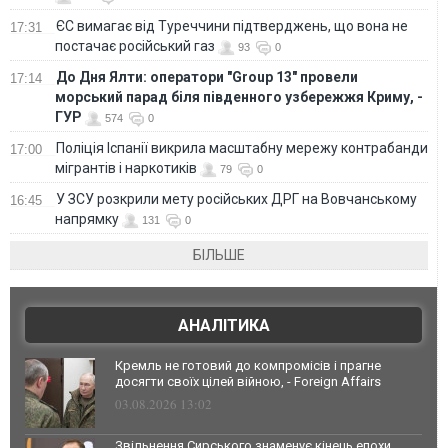
ЄС вимагає від Туреччини підтверджень, що вона не
17:31
постачає російський газ
93
0
До Дня Ялти: оператори "Group 13" провели
17:14
морський парад біля південного узбережжя Криму, -
ГУР
574
0
Поліція Іспанії викрила масштабну мережу контрабанди
17:00
мігрантів і наркотиків
79
0
У ЗСУ розкрили мету російських ДРГ на Вовчанському
16:45
напрямку
131
0
БІЛЬШЕ
АНАЛІТИКА
Кремль не готовий до компромісів і прагне
досягти своїх цілей війною, - Foreign Affairs
03.08.2026 13:02
Звільнення Сирського знаменує кінець епохи