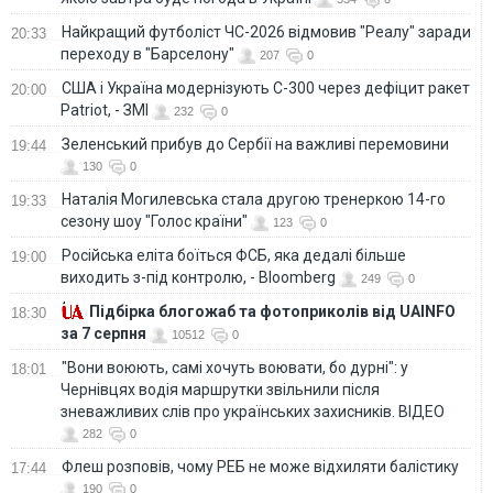
Найкращий футболіст ЧС-2026 відмовив "Реалу" заради
20:33
переходу в "Барселону"
207
0
США і Україна модернізують С-300 через дефіцит ракет
20:00
Patriot, - ЗМІ
232
0
Зеленський прибув до Сербії на важливі перемовини
19:44
130
0
Наталія Могилевська стала другою тренеркою 14-го
19:33
сезону шоу "Голос країни"
123
0
Російська еліта боїться ФСБ, яка дедалі більше
19:00
виходить з-під контролю, - Bloomberg
249
0
Підбірка блогожаб та фотоприколів від UAINFO
18:30
за 7 серпня
10512
0
"Вони воюють, самі хочуть воювати, бо дурні": у
18:01
Чернівцях водія маршрутки звільнили після
зневажливих слів про українських захисників. ВІДЕО
282
0
Флеш розповів, чому РЕБ не може відхиляти балістику
17:44
190
0