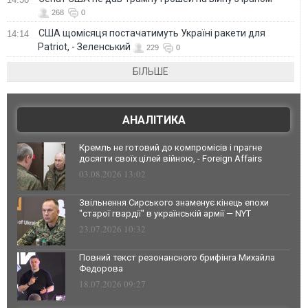
268
0
США щомісяця постачатимуть Україні ракети для
14:14
Patriot, - Зеленський
229
0
БІЛЬШЕ
АНАЛІТИКА
Кремль не готовий до компромісів і прагне
досягти своїх цілей війною, - Foreign Affairs
03.08.2026 13:02
Звільнення Сирського знаменує кінець епохи
"старої гвардії" в українській армії — NYT
23.07.2026 10:32
Повний текст резонансного брифінга Михайла
Федорова
18.07.2026 09:27