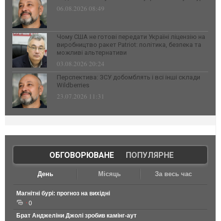
06.08.2026 08:49
Чому США не готові передати Україні ліцензію на
виробництво ракет Patriot: політика, безпека та
можливі альтернативи
03.08.2026 20:24
Перспектива: ЗСУ добомблять і всі інші склади
Wildberries
23.07.2026 11:31
ОБГОВОРЮВАНЕ
|
ПОПУЛЯРНЕ
День
Місяць
За весь час
Магнітні бурі: прогноз на вихідні
0
Брат Анджеліни Джолі зробив камінг-аут