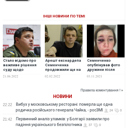
ІНШІ НОВИНИ ПО ТЕМІ
Стало відомо про
Арешт екснардепа
Семенченко
важливе рішення
Семенченка
опублікував фото
суду щодо
продовжили ще на
дружини після
Семенченка
два місяці
"падіння зі сходів"
21.06.2022
02.02.2022
03.11.2021
та розповів про
тиск СБУ
Правила коментування ! »
НОВИНИ
Вибух у московському ресторані: померла ще одна
22:22
родичка російського генерала Чайка, - росЗМІ
24
0
Первинний аналіз уламків: у Болгарії заявили про
21:42
падіння українського безпілотника
37
0