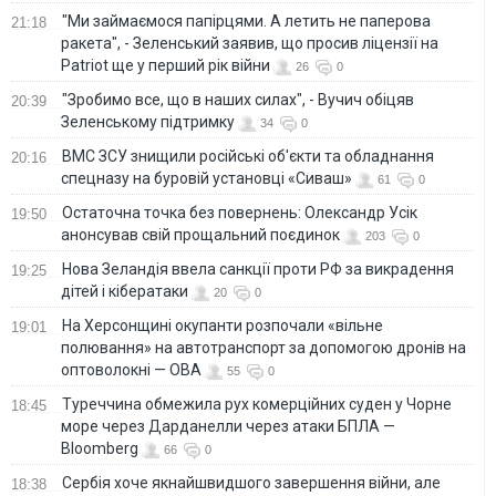
"Ми займаємося папірцями. А летить не паперова
21:18
ракета", - Зеленський заявив, що просив ліцензії на
Patriot ще у перший рік війни
26
0
"Зробимо все, що в наших силах", - Вучич обіцяв
20:39
Зеленському підтримку
34
0
ВМС ЗСУ знищили російські об'єкти та обладнання
20:16
спецназу на буровій установці «Сиваш»
61
0
Остаточна точка без повернень: Олександр Усік
19:50
анонсував свій прощальний поєдинок
203
0
Нова Зеландія ввела санкції проти РФ за викрадення
19:25
дітей і кібератаки
20
0
На Херсонщині окупанти розпочали «вільне
19:01
полювання» на автотранспорт за допомогою дронів на
оптоволокні — ОВА
55
0
Туреччина обмежила рух комерційних суден у Чорне
18:45
море через Дарданелли через атаки БПЛА —
Bloomberg
66
0
Сербія хоче якнайшвидшого завершення війни, але
18:38