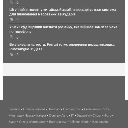
0
Штучний інтелект у китайській армії: впроваджується система
для планування масованих авіаударів
0
У Чехії суд вирішив вислати росіянку, яка вийшла заміж за чеха
по телефону
0
Вже вивели на тести: Ferrari готує оновлення позашляховика
Purosangue. ВІДЕО
0
Головна
•
Головні новини
•
Політика
•
Суспільство
•
Економіка
беспроводной
•
Світ
•
Культура
•
Наука
•
Історія
•
Освіта
•
Авто
•
IT
•
Здоров'я
интернет
•
Спорт
•
Фото
•
Відео
•
Огляд блогосфери
•
Блоголента
•
Рейтинг блогів
киев
•
Блогожаби