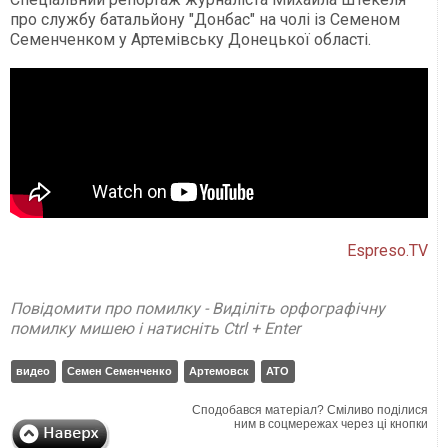
про службу батальйону "Донбас" на чолі із Семеном
Семенченком у Артемівську Донецької області.
Espreso.TV
Повідомити про помилку - Виділіть орфографічну
помилку мишею і натисніть Ctrl + Enter
видео
Семен Семенченко
Артемовск
АТО
Сподобався матеріал? Сміливо поділися
ним в соцмережах через ці кнопки