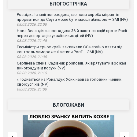
БЛОГОСТРІЧКА
Розвідка Іспанії попередила, що нова спроба мігрантів
прорватися до Сеути може бути масштабнішою — ЗМІ (NV)
08.08.2026, 22:00
Нова Зеландія запровадила 36-й пакет санкцій проти Росії
через депортацію українських дітей (NV)
08.08.2026, 21:45
Ексміністри трьох країн закликали ЄС негайно взяти під
контроль заморожені активи Росії — ЗМІ (NV)
08.08.2026, 21:30
Серпнева спека. Садівник розповів, як врятувати врожай
винограду від посухи (NV)
08.08.2026, 21:15
«Подивіться на Роналду»: Усик назвав головний чинник
своїх успіхів (NV)
08.08.2026, 21:00
БЛОГОЖАБИ