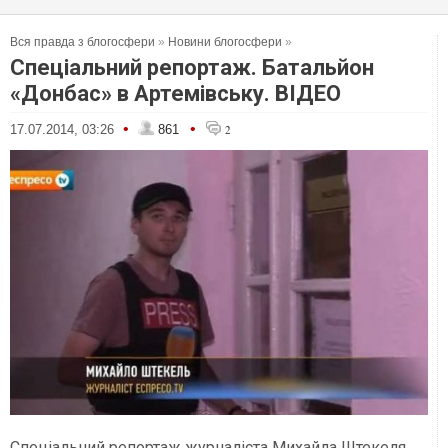
Вся правда з блогосфери
»
Новини блогосфери
»
Спеціальний репортаж. Батальйон
«Донбас» в Артемівську. ВІДЕО
•
•
17.07.2014, 03:26
861
2
Спеціальний репортаж журналіста Михайла Штекеля