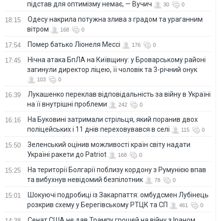
підстав для оптимізму немає, — Вучич
30
0
Одесу накрила потужна злива з градом та ураганним
18:15
вітром
168
0
Помер батько Ліонеля Мессі
17:54
176
0
Нічна атака БпЛА на Київщину: у Броварському районі
17:45
загинули директор ліцею, її чоловік та 3-річний онук
103
0
Лукашенко переклав відповідальність за війну в Україні
16:39
на її внутрішні проблеми
242
0
На Буковині затримали стрільця, який поранив двох
16:16
поліцейських і 11 днів переховувався в селі
115
0
Зеленський оцінив можливості країн світу надати
15:50
Україні ракети до Patriot
168
0
На території Болгарії поблизу кордону з Румунією впав
15:25
та вибухнув невідомий безпілотник
78
0
Шокуючі подробиці із Закарпаття: омбудсмен Лубінець
15:01
розкрив схему у Берегівському РТЦК та СП
461
0
Сенат США не дав Трампу грошей на війну з Іраном
14:38