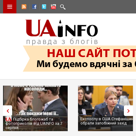
Експослу в США Стефанішині
Підбірка блогожаб та
обрали запобіжний захід
фотоприколів від UAINFO за 7
серпня