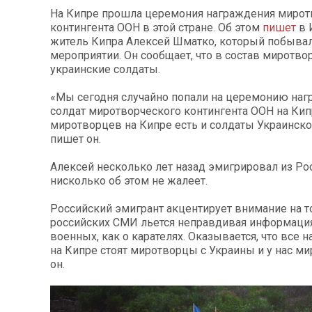
На Кипре прошла церемония награждения мирот
контингента
ООН в этой стране
. Об этом
пишет
в 
житель Кипра Алексей Шматко, который побывал
мероприятии. Он сообщает, что в состав миротво
украинские солдаты.
«Мы сегодня случайно попали на церемонию на
солдат миротворческого контингента ООН на Кипр
миротворцев на Кипре есть и солдаты Украинско
пишет он.
Алексей несколько лет назад эмигрировал из Рос
нисколько об этом не жалеет.
Российский эмигрант акцентирует внимание на то
российских СМИ льется неправдивая информация
военных, как о карателях. Оказывается, что все н
на Кипре стоят миротворцы с Украины и у нас мир
он.