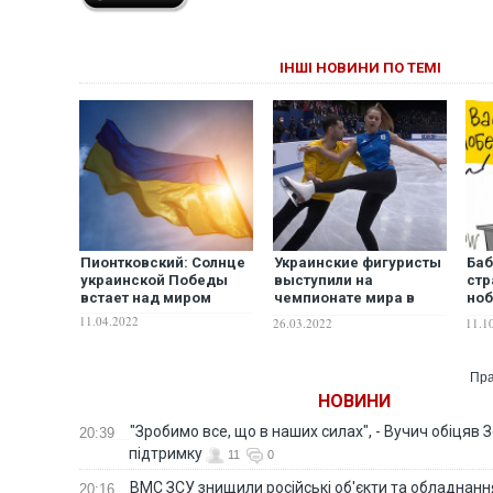
ІНШІ НОВИНИ ПО ТЕМІ
Пионтковский: Солнце
Украинские фигуристы
Баб
украинской Победы
выступили на
стр
встает над миром
чемпионате мира в
ноб
тренировочных
ми
11.04.2022
26.03.2022
11.1
костюмах: еще
недавно они были под
обстрелами в
Пра
Харькове. ВИДЕО
НОВИНИ
"Зробимо все, що в наших силах", - Вучич обіцяв
20:39
підтримку
11
0
ВМС ЗСУ знищили російські об'єкти та обладнанн
20:16