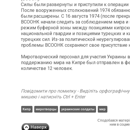
Силы были развернуты и приступили к операции 
После вооруженных столкновений 1974 обязанн
были расширены. С 16 августа 1974 (после прекр
ВСООНК начали следить за соблюдением мира и
режим буферной зоны между позициями кипрск
национальной гвардии и позициями турецких и к
турецких сил. Из-за политической неурегулиров
проблемы ВСООНК сохраняют свое присутствие н
Миротворческий персонал для участия Украины в
поддержанию мира на Кипре был отправлен в фе
количестве 12 человек.
Повідомити про помилку - Виділіть орфографічн
мишею і натисніть Ctrl + Enter
Кипр
миротворцы
украинские солдаты
мир
Сподобався матері
ним в соцме