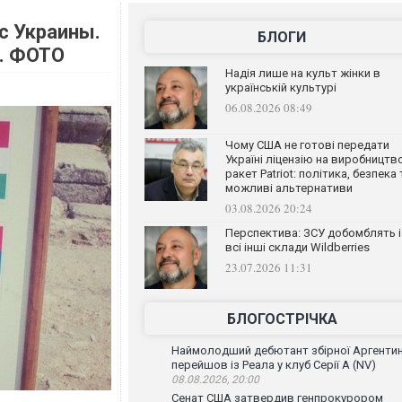
с Украины.
БЛОГИ
т. ФОТО
Надія лише на культ жінки в
українській культурі
06.08.2026 08:49
Чому США не готові передати
Україні ліцензію на виробництв
ракет Patriot: політика, безпека 
можливі альтернативи
03.08.2026 20:24
Перспектива: ЗСУ добомблять і
всі інші склади Wildberries
23.07.2026 11:31
БЛОГОСТРІЧКА
Наймолодший дебютант збірної Аргенти
перейшов із Реала у клуб Серії А (NV)
08.08.2026, 20:00
Сенат США затвердив генпрокурором