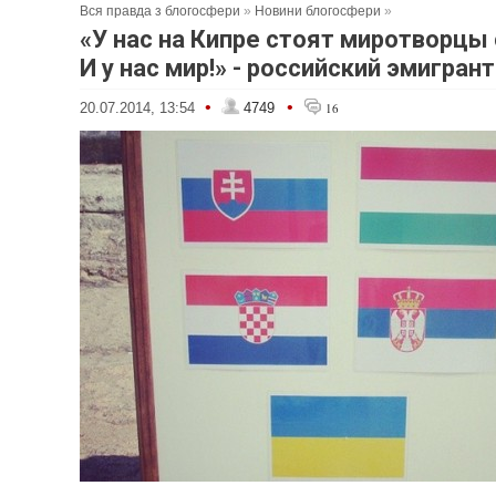
Вся правда з блогосфери
»
Новини блогосфери
»
«У нас на Кипре стоят миротворцы 
И у нас мир!» - российский эмигран
•
•
20.07.2014, 13:54
4749
16