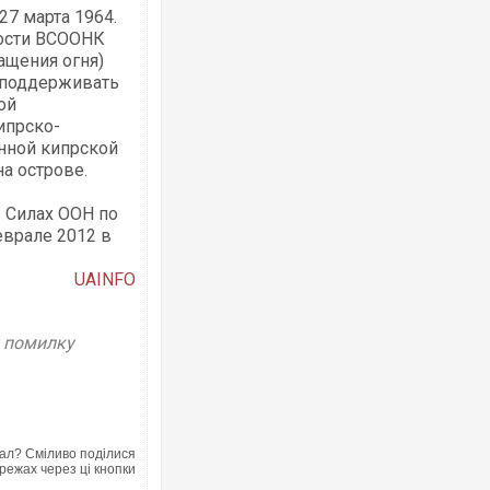
27 марта 1964.
ости ВСООНК
ащения огня)
 поддерживать
ой
ипрско-
анной кипрской
а острове.
 Силах ООН по
врале 2012 в
UAINFO
у помилку
ал? Сміливо поділися
режах через ці кнопки