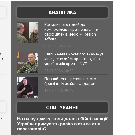
АНАЛІТИКА
Кремль не готовий до
компромісів і прагне досягти
своїх цілей війною, - Foreign
Affairs
03.08.2026 13:02
о
Звільнення Сирського знаменує
та
кінець епохи "старої гвардії" в
українській армії — NYT
23.07.2026 10:32
Повний текст резонансного
брифінга Михайла Федорова
18.07.2026 09:27
ОПИТУВАННЯ
ни
На вашу думку, коли далекобійні санкції
України примусять росію сісти за стіл
переговорів?