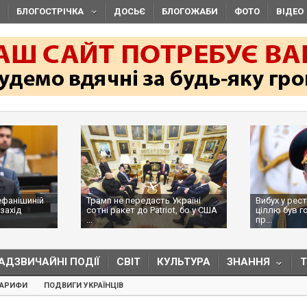
БЛОГОСТРІЧКА
ДОСЬЄ
БЛОГОЖАБИ
ФОТО
ВІДЕО
анішиній
Трамп не передасть Україні
Вибух у рестор
хід
сотні ракет до Patriot, бо у США
ціллю був гол
...
пр...
АДЗВИЧАЙНІ ПОДІЇ
СВІТ
КУЛЬТУРА
ЗНАННЯ
ТАРИФИ
ПОДВИГИ УКРАЇНЦІВ