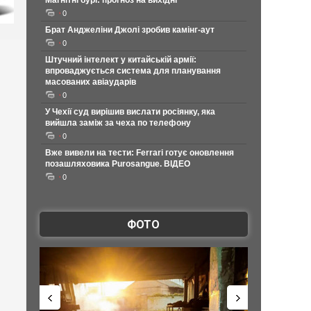
Магнітні бурі: прогноз на вихідні
0
Брат Анджеліни Джолі зробив камінг-аут
0
Штучний інтелект у китайській армії:
впроваджується система для планування
масованих авіаударів
0
У Чехії суд вирішив вислати росіянку, яка
вийшла заміж за чеха по телефону
0
Вже вивели на тести: Ferrari готує оновлення
позашляховика Purosangue. ВІДЕО
0
ФОТО