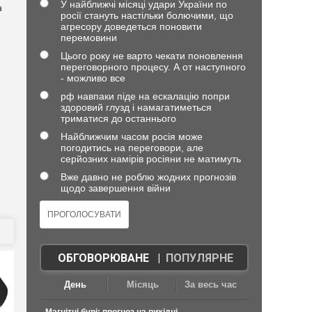
У найближчі місяці удари України по
а
росії стануть настільки болючими, що
агресору доведеться поновити
перемовини
Цього року не варто чекати поновлення
переговорного процесу. А от наступного
- можливо все
рф навпаки піде на ескалацію попри
здоровий глузд і намагатиметься
триматися до останнього
Найближчим часом росія може
погодитись на переговори, але
серйозних намірів росіяни не матимуть
Вже давно не роблю жодних прогнозів
щодо завершення війни
ОБГОВОРЮВАНЕ
|
ПОПУЛЯРНЕ
День
Місяць
За весь час