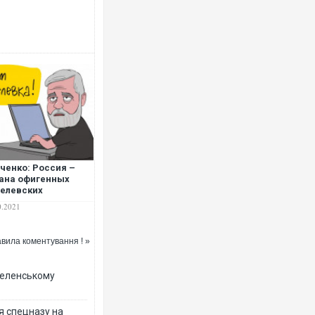
ченко: Россия –
ана офигенных
елевских
ротворцев
0.2021
вила коментування ! »
 Зеленському
я спецназу на