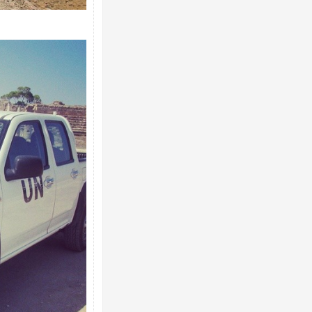
Ворог завдав комбінованого удару по
двоє поранених. Ще десятеро постра
після атаки БПЛА по ринку на Сумщині
Одесу накрила потужна злива з градо
ураганним вітром