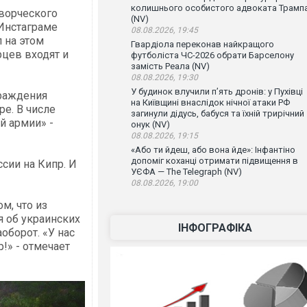
колишнього особистого адвоката Трамп
ворческого
(NV)
Инстаграме
08.08.2026, 19:45
 на этом
Гвардіола переконав найкращого
рцев входят и
футболіста ЧС-2026 обрати Барселону
замість Реала (NV)
08.08.2026, 19:30
У будинок влучили п’ять дронів: у Пухівці
граждения
на Київщині внаслідок нічної атаки РФ
е. В числе
загинули дідусь, бабуся та їхній трирічний
й армии» -
онук (NV)
08.08.2026, 19:15
«Або ти йдеш, або вона йде»: Інфантіно
допоміг коханці отримати підвищення в
сии на Кипр. И
УЄФА — The Telegraph (NV)
08.08.2026, 19:00
м, что из
 об украинских
ІНФОГРАФІКА
аоборот. «У нас
!» - отмечает