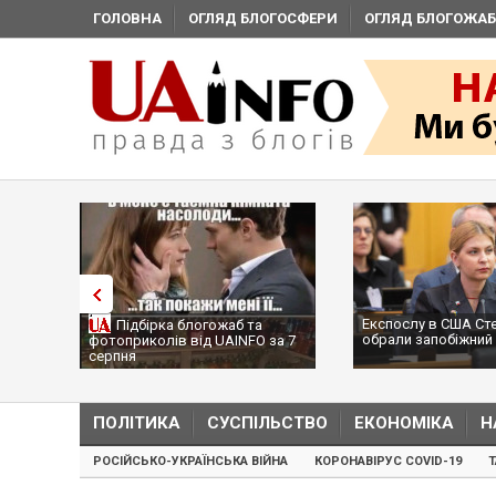
ГОЛОВНА
ОГЛЯД БЛОГОСФЕРИ
ОГЛЯД БЛОГОЖАБ
Експослу в США Стеф
Підбірка блогожаб та
обрали запобіжний за
фотоприколів від UAINFO за 7
серпня
ПОЛІТИКА
СУСПІЛЬСТВО
ЕКОНОМІКА
Н
РОСІЙСЬКО-УКРАЇНСЬКА ВІЙНА
КОРОНАВІРУС COVID-19