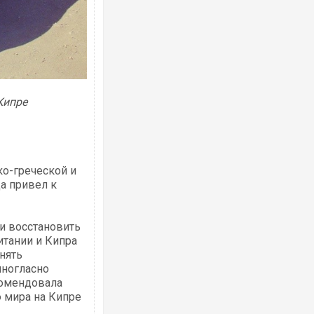
Кипре
ко-греческой и
а привел к
ки восстановить
итании и Кипра
нять
иногласно
комендовала
 мира на Кипре