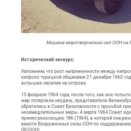
Машина миротворческих сил ООН на 
Исторический экскурс:
Напомним, что рост напряженности между кипрс
кипрско-турецкой общинами 21 декабря 1963 год
вспышке насилия на острове.
15 февраля 1964 года, после того, как все попыт
мир потерпели неудачу, представители Великобр
обратились в Совет Безопасности с просьбой при
незамедлительные меры. 4 марта 1964 Совет ед
принял резолюцию 186 (1964), в которой она ре
ввести Вооруженные силы ООН по поддержанию
(ВСООН).