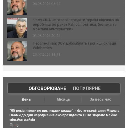
06.08.2026 08:49
Чому США не готові передати Україні ліцензію на
виробництво ракет Patriot: політика, безпека та
можливі альтернативи
03.08.2026 20:24
Перспектива: ЗСУ добомблять і всі інші склади
Wildberries
23.07.2026 11:31
ОБГОВОРЮВАНЕ
|
ПОПУЛЯРНЕ
День
Місяць
За весь час
"65 років ніколи не виглядали краще", - фото-привітання Мішель
Обами до дня народження екс-президента США зібрало майже
мільйон лайків
0