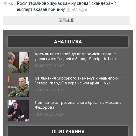
Росія терміново шукає заміну своїм "Іскандерам":
19:54
експерт вказав причину
469
0
БІЛЬШЕ
АНАЛІТИКА
Кремль не готовий до компромісів і прагне
досягти своїх цілей війною, - Foreign Affairs
03.08.2026 13:02
Звільнення Сирського знаменує кінець епохи
"старої гвардії" в українській армії — NYT
23.07.2026 10:32
Повний текст резонансного брифінга Михайла
Федорова
18.07.2026 09:27
ОПИТУВАННЯ