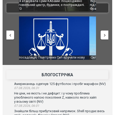
шкоджено
Українські надзвичайники врятували козуленя
СБУ за спр
траждалі.
під час ліквідації масштабної лісової пожежі у
Болгарії з
ВІДЕО
Франції
ФОТО
чили нову
Сили оборони уразили Ярославський НПЗ:
Неймар вла
губернатор регіону заявив про наймасштабнішу
"Сантоса".
атаку. ВІДЕО
БЛОГОСТРІЧКА
Американець одягнув 125 футболок і пробіг марафон (NV)
07.08.2026, 06:31
Не ціни, не якість і не дефіцит: і у чому проблема
улюбленого напою покоління Z, навколо якого хайп
у всьому світі (NV)
07.08.2026, 06:01
Знайшли більш прибутковий напрямок. Shell продає весь