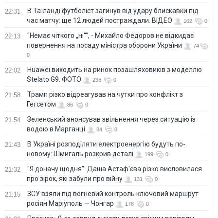
В Таїланді футболіст загинув від удару блискавки під
22:31
час матчу: ще 12 людей постраждали. ВІДЕО
102
0
"Немає чіткого „ні“", - Михайло Федоров не відкидає
22:13
повернення на посаду міністра оборони України
74
0
Huawei виходить на ринок позашляховиків з моделлю
22:02
Stelato G9. ФОТО
236
0
Трамп різко відреагував на чутки про конфлікт з
21:58
Гегсетом
86
0
Зеленський анонсував звільнення через ситуацію із
21:54
водою в Марганці
84
0
В Україні розподіляти електроенергію будуть по-
21:43
новому: Шмигаль розкрив деталі
199
0
"Я доначу щодня": Даша Астаф'єва різко висловилася
21:32
про зірок, які забули про війну
131
0
ЗСУ взяли під вогневий контроль ключовий маршрут
21:15
росіян Маріуполь — Чонгар
178
0