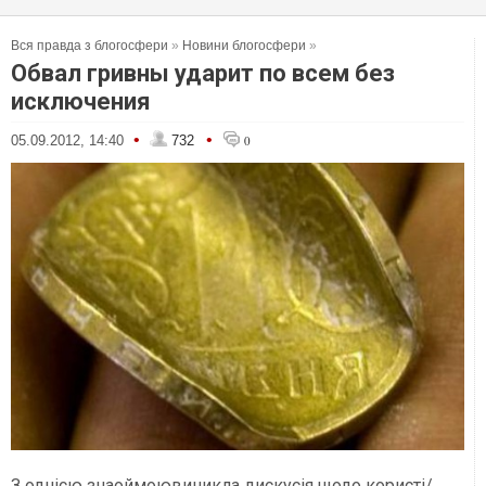
Вся правда з блогосфери
»
Новини блогосфери
»
Обвал гривны ударит по всем без
исключения
•
•
05.09.2012, 14:40
732
0
З однією знаоймоювиникла дискусія щодо користі/