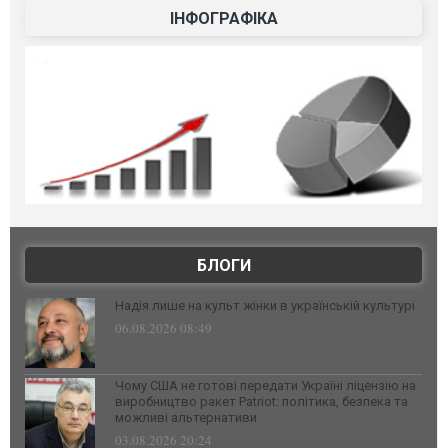
ІНФОГРАФІКА
БЛОГИ
Надія лише на культ жінки в українській культурі
06.08.2026 08:49
Чому США не готові передати Україні ліцензію на
виробництво ракет Patriot: політика, безпека та
можливі альтернативи
03.08.2026 20:24