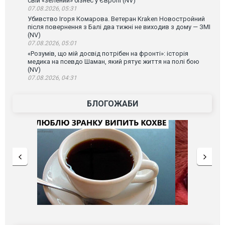
свій «зелений» бізнес у Європі (NV)
07.08.2026, 05:31
Убивство Ігоря Комарова. Ветеран Kraken Новостройний
після повернення з Балі два тижні не виходив з дому — ЗМІ
(NV)
07.08.2026, 05:01
«Розумів, що мій досвід потрібен на фронті»: історія
медика на псевдо Шаман, який рятує життя на полі бою
(NV)
07.08.2026, 04:31
БЛОГОЖАБИ