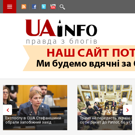
Експослу в США Стефанішиній
Трамп не передасть Україні
обрали запобіжний захід
сотні ракет до Patriot, бо у С
...