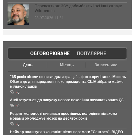
Перспектива: ЗСУ добомблять і всі інші склади
Wildberries
23.07.2026 11:31
ОБГОВОРЮВАНЕ
|
ПОПУЛЯРНЕ
День
Місяць
За весь час
"65 років ніколи не виглядали краще", - фото-привітання Мішель
Обами до дня народження екс-президента США зібрало майже
мільйон лайків
0
Audi готується до випуску нового покоління позашляховика Q8
0
Рецепт молодості виявився простішим: володіння кількома
мовами омолоджує мозок на десяток років
0
Неймар влаштував конфлікт після перемоги "Сантоса". ВІДЕО