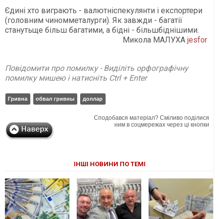
Єдині хто виграють - валютніспекулянти і експортери
(головним чиномметалурги). Як завжди - багатії
станутьще більш багатими, а бідні - більшбіднішими.
Микола МАЛУХА
jesfor
Повідомити про помилку - Виділіть орфографічну
помилку мишею і натисніть Ctrl + Enter
Гривна
обвал гривны
доллар
Сподобався матеріал? Сміливо поділися
ним в соцмережах через ці кнопки
ІНШІ НОВИНИ ПО ТЕМІ