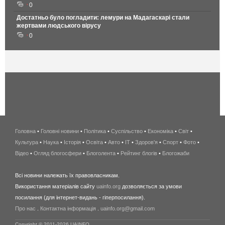
0
Достатньо було погладити: лемури на Мадагаскарі стали
жертвами людського вірусу
0
Головна
•
Головні новини
•
Політика
•
Суспільство
•
Економіка
беспроводной
•
Світ
•
Культура
•
Наука
•
Історія
•
Освіта
•
Авто
•
IT
•
Здоров'я
интернет
•
Спорт
•
Фото
•
Відео
•
Огляд блогосфери
•
Блоголента
•
Рейтинг блогів
киев
•
Блогожаби
и
Всі новини належать їх правовласникам.
область
Використання матеріалів сайту
uainfo.org
дозволяється за умови
wimax
посилання (для інтернет-видань - гіперпосилання).
интернет
Про нас
.
Контактна інформація
.
uainfo.org@gmail.com
в
киеве
Copyright © 2011-2026 UAINFO.