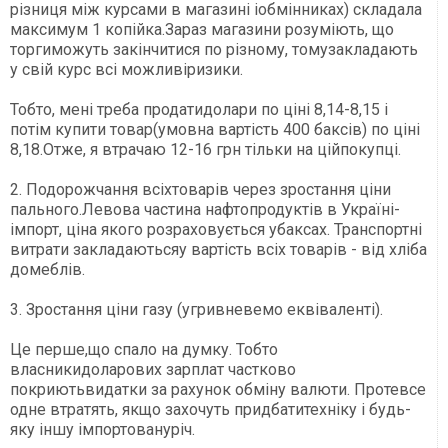
різниця між курсами в магазині іобмінниках) складала
максимум 1 копійка.Зараз магазини розуміють, що
торгиможуть закінчитися по різному, томузакладають
у свій курс всі можливіризики.
Тобто, мені треба продатидолари по ціні 8,14-8,15 і
потім купити товар(умовна вартість 400 баксів) по ціні
8,18.Отже, я втрачаю 12-16 грн тільки на ційпокупці.
2. Подорожчання всіхтоварів через зростання ціни
пального.Левова частина нафтопродуктів в Україні-
імпорт, ціна якого розраховується убаксах. Транспортні
витрати закладаютьсяу вартість всіх товарів - від хліба
домеблів.
3. Зростання ціни газу (угривневемо еквіваленті).
Це перше,що спало на думку. Тобто
власникидоларових зарплат частково
покриютьвидатки за рахунок обміну валюти. Протевсе
одне втратять, якщо захочуть придбатитехніку і будь-
яку іншу імпортовануріч.