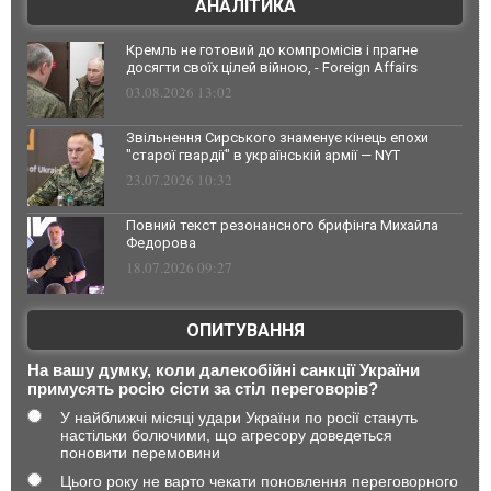
АНАЛІТИКА
Кремль не готовий до компромісів і прагне
досягти своїх цілей війною, - Foreign Affairs
03.08.2026 13:02
Звільнення Сирського знаменує кінець епохи
"старої гвардії" в українській армії — NYT
23.07.2026 10:32
Повний текст резонансного брифінга Михайла
Федорова
18.07.2026 09:27
ОПИТУВАННЯ
На вашу думку, коли далекобійні санкції України
примусять росію сісти за стіл переговорів?
У найближчі місяці удари України по росії стануть
настільки болючими, що агресору доведеться
поновити перемовини
Цього року не варто чекати поновлення переговорного