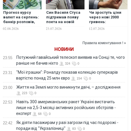
Прогноз курсу
Син Василя Стуса
Чи зростуть ціни
валют на серпень:
підтримав появу
через нові 2000
банкір розповів,
поета на новій
гривень:
чого чекати від
банкноті номіналом
роз'яснення від
02.08.2026
23.07.2026
12.07.2026
долара та євро
2000 гривень
НБУ
Правила коментування ! »
НОВИНИ
Потужний гавайський телескоп виявив на Сонці те, чого
23:55
раніше не бачив ніхто
324
0
"Мої іграшки": Роналду показав колекцію суперкарів
23:31
вартістю понад 25 млн євро
154
0
Життя на Землі могло виникнути двічі, – дослідження
23:00
223
0
Навіть 300 американських ракет Україні вистачить
22:53
лише на 2,5-3 місяці активних російських обстрілів -
експерт
68
0
Як діяти пасажирам у разі загрози під час подорожі -
22:42
поради від "Укрзалізниці"
83
0