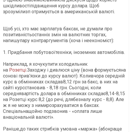
шкідливостіпідвищення курсу долара. Щоб
зрозумілизп отримується в американській валюті.
Щоб усі, хто має зарплатув баксах, не думали про
позитивністьостанніх змін на валютних торгах,
напишупару контраргументів (хоча і неекономіст):
1. Придбання побутовоїтехніки, іноземних автомобілів.
Наприклад, я хочукупити холодильник
на
Розетці
.Заходжу і дивлюся ціну (вона формуєтьсяна
сонові прив'язки до курсу валют). Коливчора середній
курс в обмінниках складав8,12 грн за бакс, в них на
сайті курсстановив - 8,18 грн. Сьогодні, коли
середнявартість долара в обмінниках складає8,14-8,15
на Розетці курс 8,2 (до речі, длябезналу курс - 8,8). Але
ж я не можу з нимирозрахуватися в баксах.
Спеціальнащойно подзвонив - «оплата лише
внаціональній валюті».
Раніше,до таких стрибків умовна «маржа» (абокраще