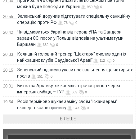
Прогноз: 9-го серпня дихати легко свіжим повітрям
21:00
можна буде повсюди в Україні
950
0
Зеленський доручив підготувати спеціальну санкційну
20:55
операцію проти РФ
76
0
Чи відмовиться Україна від героїв УПА та Бандери
20:42
заради ЄС: посол у Польщі відповів на ультиматуми
Варшави
362
0
Колишній головний тренер "Шахтаря" очолив один із
20:33
найкращих клубів Саудівської Аравії
112
0
Зеленський підписав укази про звільнення ще чотирьох
20:15
послів
151
0
Битва за Арктику: як кремль втрачає регіон через
20:01
імперські амбіції, – ГУР
659
0
Росія терміново шукає заміну своїм "Іскандерам":
19:54
експерт вказав причину
543
0
БІЛЬШЕ