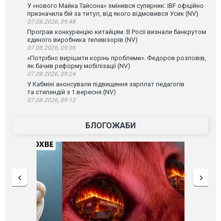
У «нового Майка Тайсона» змінився суперник: IBF офіційно
призначила бій за титул, від якого відмовився Усик (NV)
07.08.2026, 09:48
Програв конкуренцію китайцям. В Росії визнали банкрутом
єдиного виробника телевізорів (NV)
07.08.2026, 09:36
«Потрібно вирішити корінь проблеми». Федоров розповів,
як бачив реформу мобілізації (NV)
07.08.2026, 09:24
У Кабміні анонсували підвищення зарплат педагогів
та стипендій з 1 вересня (NV)
07.08.2026, 09:12
БЛОГОЖАБИ