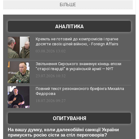
БІЛЬШЕ
АНАЛІТИКА
Кремль не готовий до компромісів і прагне
досягти своїх цілей війною, - Foreign Affairs
03.08.2026 13:02
Звільнення Сирського знаменує кінець епохи
"старої гвардії" в українській армії — NYT
23.07.2026 10:32
Повний текст резонансного брифінга Михайла
Федорова
18.07.2026 09:27
ОПИТУВАННЯ
На вашу думку, коли далекобійні санкції України
примусять росію сісти за стіл переговорів?