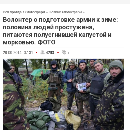
Вся правда з блогосфери
»
Новини блогосфери
»
Волонтер о подготовке армии к зиме:
половина людей простужена,
питаются полусгнившей капустой и
морковью. ФОТО
•
•
26.09.2014, 07:31
4293
3