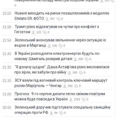
101
0
Huawei виходить на ринок позашляховиків з моделлю
22:02
Stelato G9. ФОТО
307
0
Трамп різко відреагував на чутки про конфлікт з
21:58
Гегсетом
122
0
Зеленський анонсував звільнення через ситуацію із
21:54
водою в Марганці
136
0
В Україні розподіляти електроенергію будуть по-
21:43
новому: Шмигаль розкрив деталі
289
0
"Я доначу щодня": Даша Астаф'єва різко висловилася
21:32
про зірок, які забули про війну
180
0
ЗСУ взяли під вогневий контроль ключовий маршрут
21:15
росіян Маріуполь — Чонгар
256
0
Прогноз: 9-го серпня дихати легко свіжим повітрям
21:00
можна буде повсюди в Україні
1253
0
Зеленський доручив підготувати спеціальну санкційну
20:55
операцію проти РФ
94
0