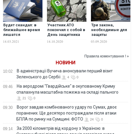
Будет скандал: в
Участник АТО
Три закона,
ближайшее время
покончил с собой в
необходимые для
лишатся
День защитника
защиты
гражданства
Украины
переселенцев и
14.03.2021
14.10.2020
03.09.2020
Украины
защиты от врага
преследуемые
Россией ветераны
Правила коментування ! »
АТО, – Муждабаев
НОВИНИ
В адміністрації Вучича анонсували перший візит
10:02
Зеленського до Сербії
4
0
На аеродромі "Гвардійське" в окупованому Криму
09:46
спалахнула масштабна пожежа на складі пального
21
0
Ворог завдав комбінованого удару по Сумах, двоє
09:30
поранених. Ще десятеро постраждали після атаки
БПЛА по ринку на Сумщині. ФОТО
24
0
За 2000 кілометрів від кордону з Україною: в
09:14