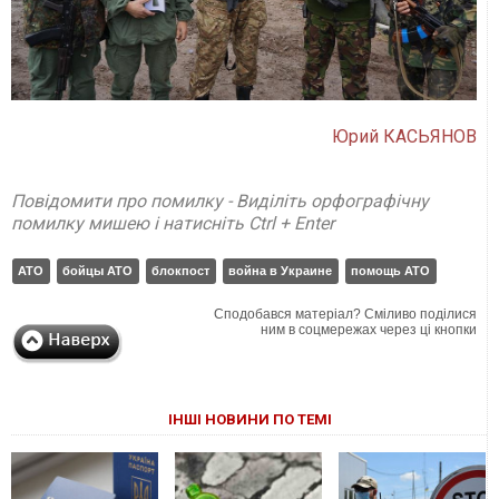
Юрий КАСЬЯНОВ
Повідомити про помилку - Виділіть орфографічну
помилку мишею і натисніть Ctrl + Enter
АТО
бойцы АТО
блокпост
война в Украине
помощь АТО
Сподобався матеріал? Сміливо поділися
ним в соцмережах через ці кнопки
ІНШІ НОВИНИ ПО ТЕМІ