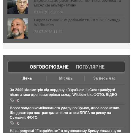
виробництво ракет Patriot: політика, безпека та
можливі альтернативи
03.08.2026 20:24
Перспектива: ЗСУ добомблять і всі інші склади
Wildberries
23.07.2026 11:31
ОБГОВОРЮВАНЕ
|
ПОПУЛЯРНЕ
День
Місяць
За весь час
За 2000 кілометрів від кордону з Україною: в Єкатеринбурзі
після атаки дронів загорівся склад Wildberries. ФОТО. ВІДЕО
0
Ворог завдав комбінованого удару по Сумах, двоє поранених.
Ще десятеро постраждали після атаки БПЛА по ринку на
Сумщині. ФОТО
0
На аеродромі "Гвардійське" в окупованому Криму спалахнула