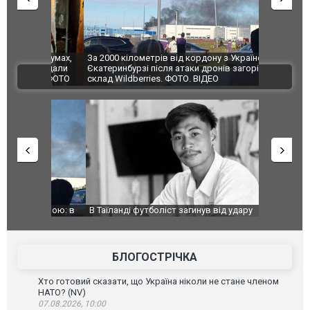
по Сумах,
За 2000 кілометрів від кордону з Україною: в
"Мої іграш
траждали
Єкатеринбурзі після атаки дронів загорівся
суперкарів
ВІДЕО
ині. ФОТО
склад Wildberries. ФОТО. ВІДЕО
країною: в
В Таїланді футболіст загинув від удару
Топпосадов
агорівся
блискавки під час матчу: ще 12 людей
підозру
постраждали. ВІДЕО
БЛОГОСТРІЧКА
Хто готовий сказати, що Україна ніколи не стане членом
НАТО? (NV)
07.08.2026, 10:00