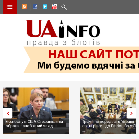
Трамп не передасть Україні
Вибух у ресторані в Москві:
сотні ракет до Patriot, бо у США
ціллю був головком ВКС Росії
...
пр...