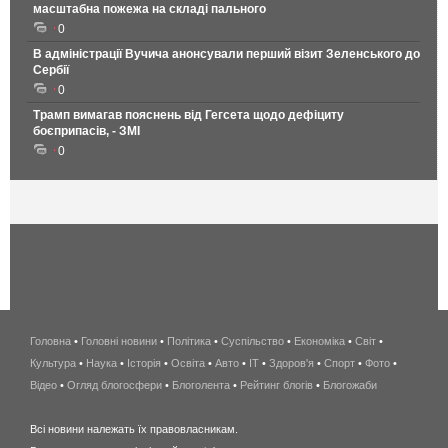
масштабна пожежа на складі пального
0
В адміністрації Вучича анонсували перший візит Зеленського до
Сербії
0
Трамп вимагав пояснень від Гегсета щодо дефіциту
боєприпасів, - ЗМІ
0
Головна
•
Головні новини
•
Політика
•
Суспільство
•
Економіка
беспроводной
•
Світ
•
Культура
•
Наука
•
Історія
•
Освіта
•
Авто
•
IT
•
Здоров'я
интернет
•
Спорт
•
Фото
•
Відео
•
Огляд блогосфери
•
Блоголента
•
Рейтинг блогів
киев
•
Блогожаби
и
Всі новини належать їх правовласникам.
область