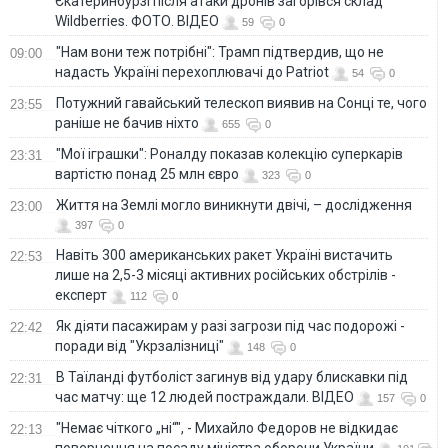
Єкатеринбурзі після атаки дронів загорівся склад
Wildberries. ФОТО. ВІДЕО
59
0
"Нам вони теж потрібні": Трамп підтвердив, що не
09:00
надасть Україні перехоплювачі до Patriot
54
0
Потужний гавайський телескоп виявив на Сонці те, чого
23:55
раніше не бачив ніхто
655
0
"Мої іграшки": Роналду показав колекцію суперкарів
23:31
вартістю понад 25 млн євро
323
0
Життя на Землі могло виникнути двічі, – дослідження
23:00
397
0
Навіть 300 американських ракет Україні вистачить
22:53
лише на 2,5-3 місяці активних російських обстрілів -
експерт
112
0
Як діяти пасажирам у разі загрози під час подорожі -
22:42
поради від "Укрзалізниці"
148
0
В Таїланді футболіст загинув від удару блискавки під
22:31
час матчу: ще 12 людей постраждали. ВІДЕО
157
0
"Немає чіткого „ні“", - Михайло Федоров не відкидає
22:13
повернення на посаду міністра оборони України