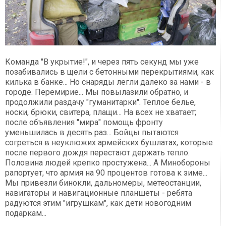
Команда "В укрытие!", и через пять секунд мы уже
позабивались в щели с бетонными перекрытиями, как
килька в банке... Но снаряды легли далеко за нами - в
городе. Перемирие... Мы повылазили обратно, и
продолжили раздачу "гуманитарки". Теплое белье,
носки, брюки, свитера, плащи... На всех не хватает;
после объявления "мира" помощь фронту
уменьшилась в десять раз... Бойцы пытаются
согреться в неуклюжих армейских бушлатах, которые
после первого дождя перестают держать тепло.
Половина людей крепко простужена... А Минобороны
рапортует, что армия на 90 процентов готова к зиме...
Мы привезли бинокли, дальномеры, метеостанции,
навигаторы и навигационные планшеты - ребята
радуются этим "игрушкам", как дети новогодним
подаркам...