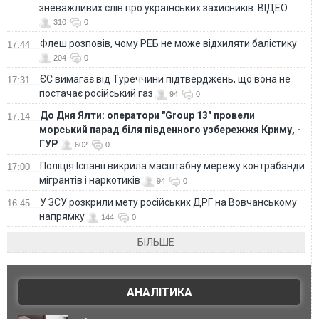
зневажливих слів про українських захисників. ВІДЕО
310
0
Флеш розповів, чому РЕБ не може відхиляти балістику
17:44
204
0
ЄС вимагає від Туреччини підтверджень, що вона не
17:31
постачає російський газ
94
0
До Дня Ялти: оператори "Group 13" провели
17:14
морський парад біля південного узбережжя Криму, -
ГУР
602
0
Поліція Іспанії викрила масштабну мережу контрабанди
17:00
мігрантів і наркотиків
94
0
У ЗСУ розкрили мету російських ДРГ на Вовчанському
16:45
напрямку
144
0
БІЛЬШЕ
АНАЛІТИКА