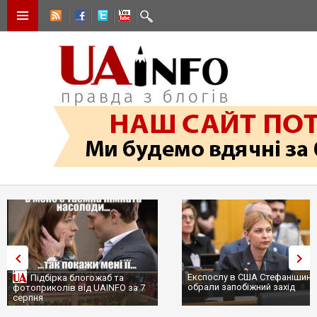
Експослу в США Стефанішині
Підбірка блогожаб та
обрали запобіжний захід
фотоприколів від UAINFO за 7
серпня