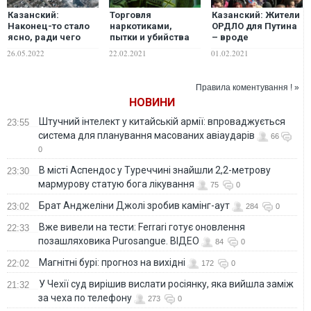
Казанский:
Торговля
Казанский: Жители
Наконец-то стало
наркотиками,
ОРДЛО для Путина
ясно, ради чего
пытки и убийства
– вроде
разрушили
мирных жителей.
подопытных крыс.
26.05.2022
22.02.2021
01.02.2021
полумилионный
Захватчик
ВИДЕО
Мариуполь и убили
рассказал о
тысячи его
"русском мире" в
Правила коментування ! »
жителей
ОРДЛО. ВИДЕО
НОВИНИ
Штучний інтелект у китайській армії: впроваджується
23:55
система для планування масованих авіаударів
66
0
В місті Аспендос у Туреччині знайшли 2,2-метрову
23:30
мармурову статую бога лікування
75
0
Брат Анджеліни Джолі зробив камінг-аут
23:02
284
0
Вже вивели на тести: Ferrari готує оновлення
22:33
позашляховика Purosangue. ВІДЕО
84
0
Магнітні бурі: прогноз на вихідні
22:02
172
0
У Чехії суд вирішив вислати росіянку, яка вийшла заміж
21:32
за чеха по телефону
273
0