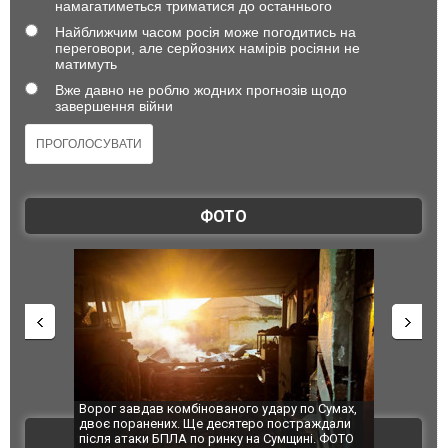
намагатиметься триматися до останнього
Найближчим часом росія може погодитись на
переговори, але серйозних намірів росіяни не
матимуть
Вже давно не роблю жодних прогнозів щодо
завершення війни
ФОТО
по Сумах,
За 2000 кілометрів від кордону з Україною: в
"Мої іграш
траждали
Єкатеринбурзі після атаки дронів загорівся
суперкарів
ВІДЕО
ині. ФОТО
склад Wildberries. ФОТО. ВІДЕО