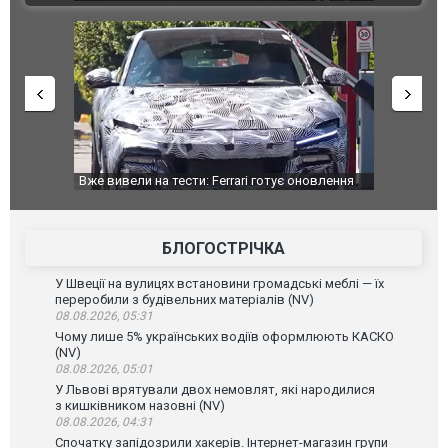
оновлення
Вийшов трейлер нової екранізації легендарного
Зеленський
фільму "Афера Томаса Крауна"
перемовин
БЛОГОСТРІЧКА
У Швеції на вулицях встановини громадські меблі — їх
переробили з будівельних матеріалів (NV)
08.08.2026, 05:31
Чому лише 5% українських водіїв оформлюють КАСКО
(NV)
08.08.2026, 05:01
У Львові врятували двох немовлят, які народилися
з кишківником назовні (NV)
08.08.2026, 04:31
Спочатку запідозрили хакерів. Інтернет-магазин групи