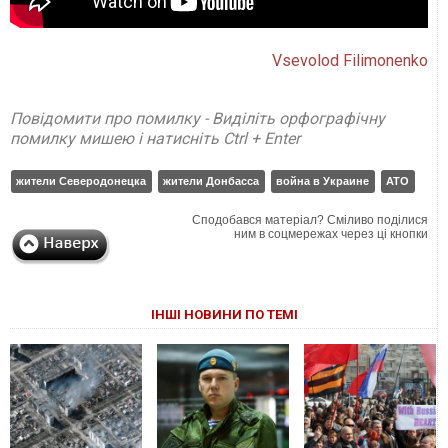
Vsevolod Filimonenko
Повідомити про помилку - Виділіть орфографічну
помилку мишею і натисніть Ctrl + Enter
жители Северодонецка
жители Донбасса
война в Украине
АТО
Сподобався матеріал? Сміливо поділися
ним в соцмережах через ці кнопки
ІНШІ НОВИНИ ПО ТЕМІ