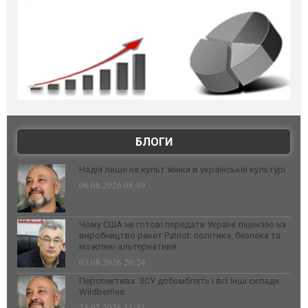
БЛОГИ
Надія лише на культ жінки в українській культурі
06.08.2026 08:49
Чому США не готові передати Україні ліцензію на
виробництво ракет Patriot: політика, безпека та
можливі альтернативи
03.08.2026 20:24
Перспектива: ЗСУ добомблять і всі інші склади
Wildberries
23.07.2026 11:31