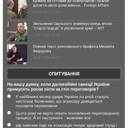
Кремль не готовий до компромісів і прагне
досягти своїх цілей війною, - Foreign Affairs
03.08.2026 13:02
Звільнення Сирського знаменує кінець епохи
"старої гвардії" в українській армії — NYT
23.07.2026 10:32
Повний текст резонансного брифінга Михайла
Федорова
18.07.2026 09:27
ОПИТУВАННЯ
На вашу думку, коли далекобійні санкції України
примусять росію сісти за стіл переговорів?
У найближчі місяці удари України по росії стануть
настільки болючими, що агресору доведеться
поновити перемовини
Цього року не варто чекати поновлення переговорного
процесу. А от наступного - можливо все
рф навпаки піде на ескалацію попри здоровий глузд і