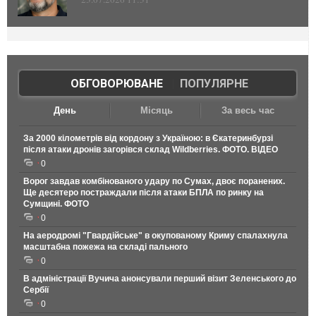
ОБГОВОРЮВАНЕ
|
ПОПУЛЯРНЕ
День
Місяць
За весь час
За 2000 кілометрів від кордону з Україною: в Єкатеринбурзі
після атаки дронів загорівся склад Wildberries. ФОТО. ВІДЕО
0
Ворог завдав комбінованого удару по Сумах, двоє поранених.
Ще десятеро постраждали після атаки БПЛА по ринку на
Сумщині. ФОТО
0
На аеродромі "Гвардійське" в окупованому Криму спалахнула
масштабна пожежа на складі пального
0
В адміністрації Вучича анонсували перший візит Зеленського до
Сербії
0