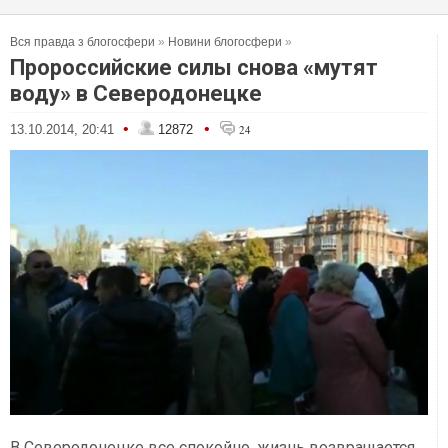
Вся правда з блогосфери
»
Новини блогосфери
»
Пророссийские силы снова «мутят
воду» в Северодонецке
•
•
13.10.2014, 20:41
12872
24
В Северодонецке все спокойно, жизнь возвращается