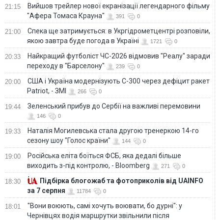
Вийшов трейлер нової екранізації легендарного фільму
21:15
"Афера Томаса Крауна"
391
0
Спека ще затримується: в Укргідрометцентрі розповіли,
21:00
якою завтра буде погода в Україні
1721
0
Найкращий футболіст ЧС-2026 відмовив "Реалу" заради
20:33
переходу в "Барселону"
239
0
США і Україна модернізують С-300 через дефіцит ракет
20:00
Patriot, - ЗМІ
266
0
Зеленський прибув до Сербії на важливі перемовини
19:44
146
0
Наталія Могилевська стала другою тренеркою 14-го
19:33
сезону шоу "Голос країни"
144
0
Російська еліта боїться ФСБ, яка дедалі більше
19:00
виходить з-під контролю, - Bloomberg
271
0
Підбірка блогожаб та фотоприколів від UAINFO
18:30
за 7 серпня
11784
0
"Вони воюють, самі хочуть воювати, бо дурні": у
18:01
Чернівцях водія маршрутки звільнили після