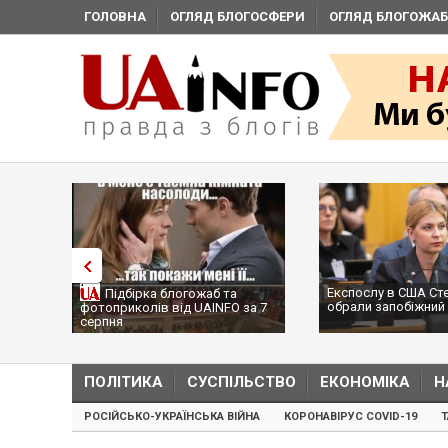
ГОЛОВНА
ОГЛЯД БЛОГОСФЕРИ
ОГЛЯД БЛОГОЖАБ
Експослу в США Ст
Підбірка блогожаб та
обрали запобіжний 
фотоприколів від UAINFO за 7
серпня
ПОЛІТИКА
СУСПІЛЬСТВО
ЕКОНОМІКА
Н
РОСІЙСЬКО-УКРАЇНСЬКА ВІЙНА
КОРОНАВІРУС COVID-19