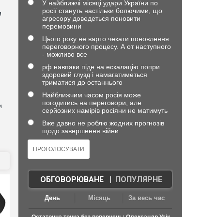
У найближчі місяці удари України по
росії стануть настільки болючими, що
и
агресору доведеться поновити
перемовини
Цього року не варто чекати поновлення
переговорного процесу. А от наступного
- можливо все
рф навпаки піде на ескалацію попри
здоровий глузд і намагатиметься
триматися до останнього
Найближчим часом росія може
погодитись на переговори, але
и
серйозних намірів росіяни не матимуть
Вже давно не роблю жодних прогнозів
щодо завершення війни
ОБГОВОРЮВАНЕ
|
ПОПУЛЯРНЕ
День
Місяць
За весь час