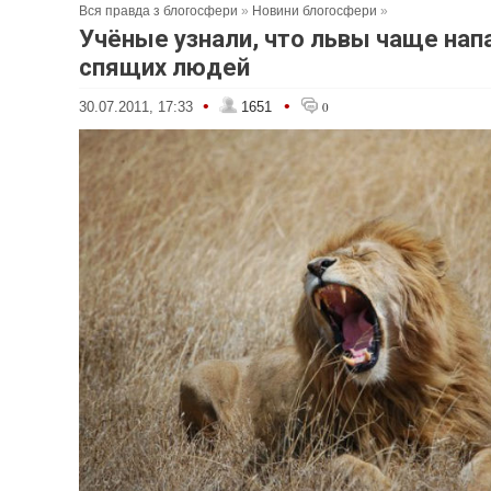
Вся правда з блогосфери
»
Новини блогосфери
»
Учёные узнали, что львы чаще нап
спящих людей
•
•
30.07.2011, 17:33
1651
0