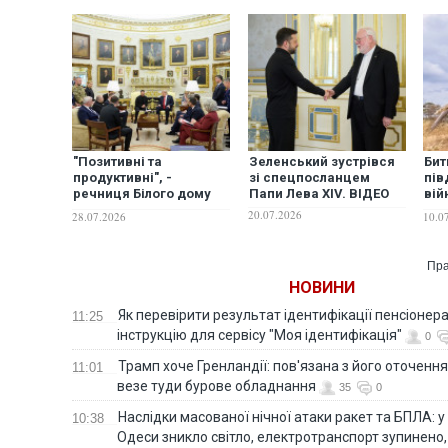
"Позитивні та
Зеленський зустрівся
Бит
продуктивні", -
зі спецпосланцем
пів
речниця Білого дому
Папи Лева XIV. ВІДЕО
вій
розкрила деталі
люд
20.07.2026
28.07.2026
10.0
зустрічей Трампа із
Зеленським та
Нетаньягу
Пра
НОВИНИ
Як перевірити результат ідентифікації пенсіонер
11:25
інструкцію для сервісу "Моя ідентифікація"
0
Трамп хоче Гренландії: пов'язана з його оточенн
11:01
везе туди бурове обладнання
35
0
Наслідки масованої нічної атаки ракет та БПЛА: 
10:38
Одеси зникло світло, електротранспорт зупинено,