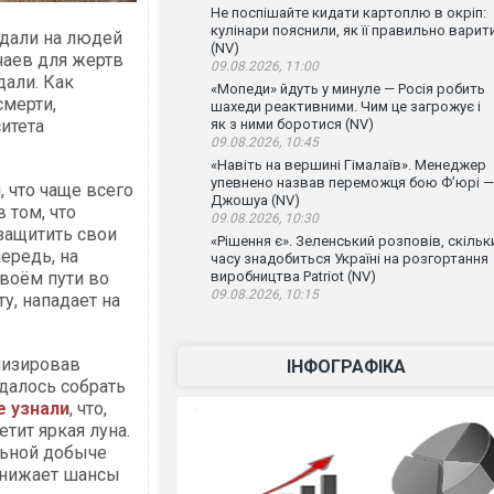
Не поспішайте кидати картоплю в окріп:
кулінари пояснили, як її правильно варит
адали на людей
(NV)
чаев для жертв
09.08.2026, 11:00
дали. Как
«Мопеди» йдуть у минуле — Росія робить
смерти,
шахеди реактивними. Чим це загрожує і
як з ними боротися (NV)
итета
09.08.2026, 10:45
«Навіть на вершині Гімалаїв». Менеджер
упевнено назвав переможця бою Ф’юрі —
 что чаще всего
Джошуа (NV)
 том, что
09.08.2026, 10:30
защитить свои
«Рішення є». Зеленський розповів, скільк
ередь, на
часу знадобиться Україні на розгортання
виробництва Patriot (NV)
своём пути во
09.08.2026, 10:15
у, нападает на
лизировав
ІНФОГРАФІКА
далось собрать
е узнали
, что,
етит яркая луна.
альной добыче
 снижает шансы