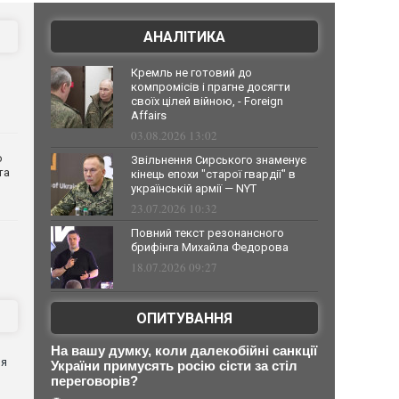
АНАЛІТИКА
Кремль не готовий до
компромісів і прагне досягти
своїх цілей війною, - Foreign
Affairs
03.08.2026 13:02
о
Звільнення Сирського знаменує
та
кінець епохи "старої гвардії" в
українській армії — NYT
23.07.2026 10:32
Повний текст резонансного
брифінга Михайла Федорова
18.07.2026 09:27
ОПИТУВАННЯ
я
На вашу думку, коли далекобійні санкції
ня
України примусять росію сісти за стіл
переговорів?