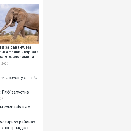
Ворог завдав комбінованого удар
двоє поранених. Ще десятеро по
після атаки БПЛА по ринку на Сум
ви за савану. На
дні Африки назріває
на між слонами та
ьми - вчені
7.2026
вила коментування ! »
а: ПФУ запустив
0
Приїхав за паспортом та квартир
ям компанія вже
до українських військових потра
зіркового футболіста Мохамеда 
у чотирьох районах
 є постраждалі