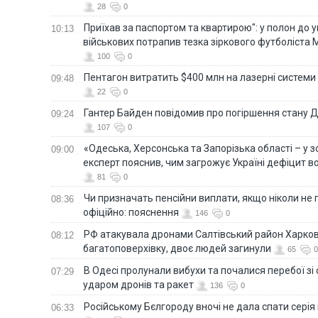
28
0
Приїхав за паспортом та квартирою": у полон до 
10:13
військових потрапив тезка зіркового футболіста
100
0
Пентагон витратить $400 млн на лазерні системи
09:48
22
0
Гантер Байден повідомив про погіршення стану
09:24
107
0
«Одеська, Херсонська та Запорізька області – у зо
09:00
експерт пояснив, чим загрожує Україні дефіцит в
81
0
Чи призначать пенсійни виплати, якщо ніколи не
08:36
офіційно: пояснення
146
0
РФ атакувала дронами Салтівський район Харкова
08:12
багатоповерхівку, двоє людей загинули
65
0
В Одесі пролунали вибухи та почалися перебої зі с
07:29
ударом дронів та ракет
136
0
Російському Бєлгороду вночі не дала спати серія
06:33