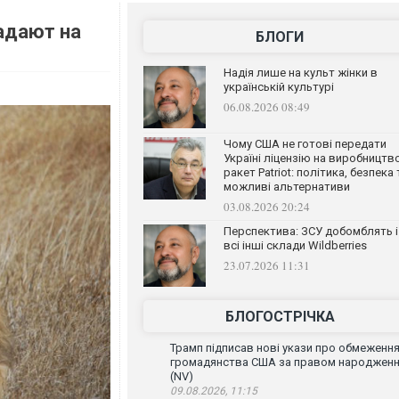
адают на
БЛОГИ
Надія лише на культ жінки в
українській культурі
06.08.2026 08:49
Чому США не готові передати
Україні ліцензію на виробництв
ракет Patriot: політика, безпека 
можливі альтернативи
03.08.2026 20:24
Перспектива: ЗСУ добомблять і
всі інші склади Wildberries
23.07.2026 11:31
БЛОГОСТРІЧКА
Трамп підписав нові укази про обмеженн
громадянства США за правом народжен
(NV)
09.08.2026, 11:15