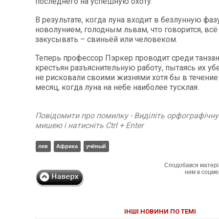
последнего на успешную охоту.
В результате, когда луна входит в безлунную фаз
новолунием, голодным львам, что говорится, всё
закусывать – свиньёй или человеком.
Теперь профессор Пэркер проводит среди танза
крестьян разъяснительную работу, пытаясь их уб
не рисковали своими жизнями хотя бы в течение
месяц, когда луна на небе наиболее тусклая.
Повідомити про помилку - Виділіть орфографічн
мишею і натисніть Ctrl + Enter
лев
Африка
учёный
Сподобався матері
ним в соцме
ІНШІ НОВИНИ ПО ТЕМІ