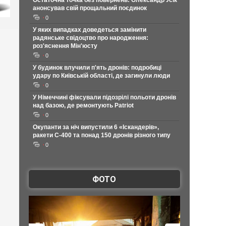
Остаточна точка без повернень: Олександр Усік
анонсував свій прощальний поєдинок
0
У яких випадках доведеться замінити
радянське свідоцтво про народження:
роз'яснення Мін'юсту
0
У будинок влучили п'ять дронів: подробиці
удару по Київській області, де загинули люди
0
У Німеччині фіксували підозрілі польоти дронів
над базою, де ремонтують Patriot
0
Окупанти за ніч випустили 6 «Іскандерів»,
ракети С-400 та понад 150 дронів різного типу
0
ФОТО