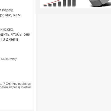
у перед
 равно, кем
нийских
едить, чтобы они
 10 дней в
у помилку
ал? Сміливо поділися
режах через ці кнопки