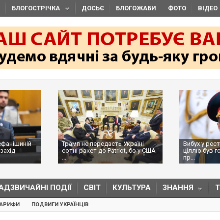
БЛОГОСТРІЧКА
ДОСЬЄ
БЛОГОЖАБИ
ФОТО
ВІДЕО
ефанішиній
Трамп не передасть Україні
Вибух у рес
захід
сотні ракет до Patriot, бо у США
ціллю був г
...
пр...
АДЗВИЧАЙНІ ПОДІЇ
СВІТ
КУЛЬТУРА
ЗНАННЯ
ТАРИФИ
ПОДВИГИ УКРАЇНЦІВ