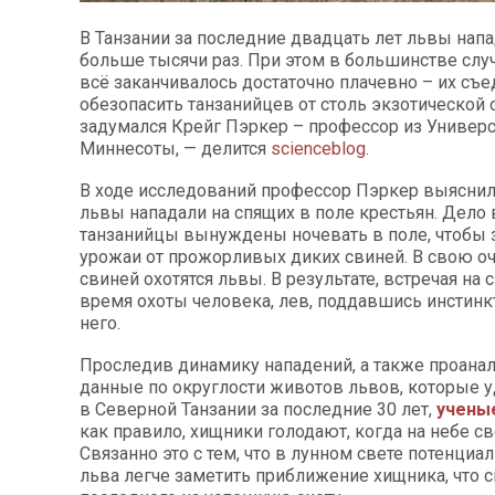
В Танзании за последние двадцать лет львы нап
больше тысячи раз. При этом в большинстве слу
всё заканчивалось достаточно плачевно – их съе
обезопасить танзанийцев от столь экзотической 
задумался Крейг Пэркер – профессор из Универс
Миннесоты, — делится
scienceblog
.
В ходе исследований профессор Пэркер выяснил,
львы нападали на спящих в поле крестьян. Дело в
танзанийцы вынуждены ночевать в поле, чтобы 
урожаи от прожорливых диких свиней. В свою оч
свиней охотятся львы. В результате, встречая на 
время охоты человека, лев, поддавшись инстинкт
него.
Проследив динамику нападений, а также проана
данные по округлости животов львов, которые у
в Северной Танзании за последние 30 лет,
учены
как правило, хищники голодают, когда на небе св
Связанно это с тем, что в лунном свете потенци
льва легче заметить приближение хищника, что