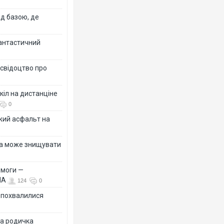
ад базою, де
фантастичний
 свідоцтво про
кіл на дистанціне
0
жий асфальт на
їна може знищувати
емоги —
ША
124
0
Ф похвалилися
на родичка