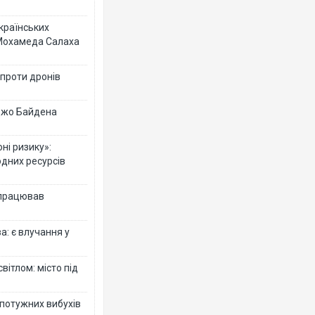
українських
 Мохамеда Салаха
 проти дронів
 Джо Байдена
ні ризику»:
одних ресурсів
 працював
: є влучання у
вітлом: місто під
 потужних вибухів