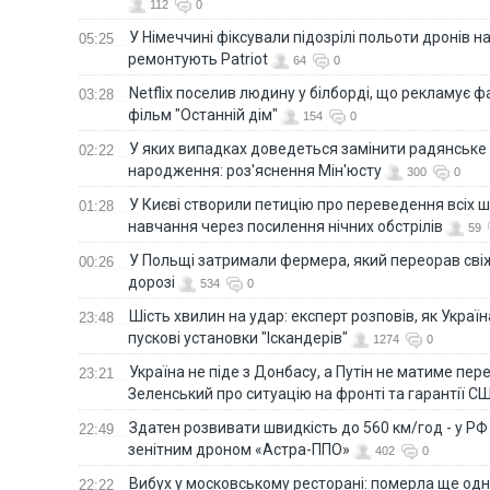
112
0
У Німеччині фіксували підозрілі польоти дронів н
05:25
ремонтують Patriot
64
0
Netflix поселив людину у білборді, що рекламує 
03:28
фільм "Останній дім"
154
0
У яких випадках доведеться замінити радянське
02:22
народження: роз'яснення Мін'юсту
300
0
У Києві створили петицію про переведення всіх ш
01:28
навчання через посилення нічних обстрілів
59
У Польщі затримали фермера, який переорав сві
00:26
дорозі
534
0
Шість хвилин на удар: експерт розповів, як Укра
23:48
пускові установки "Іскандерів"
1274
0
Україна не піде з Донбасу, а Путін не матиме пер
23:21
Зеленський про ситуацію на фронті та гарантії С
Здатен розвивати швидкість до 560 км/год - у Р
22:49
зенітним дроном «Астра-ППО»
402
0
Вибух у московському ресторані: померла ще од
22:22