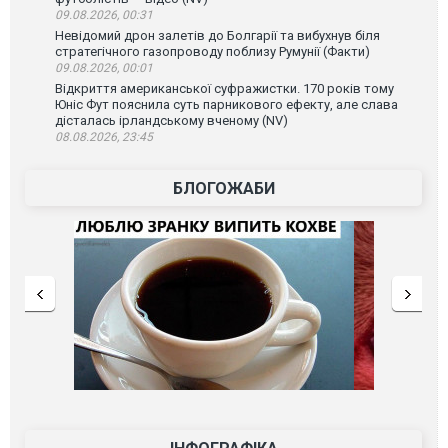
09.08.2026, 00:31
Невідомий дрон залетів до Болгарії та вибухнув біля
стратегічного газопроводу поблизу Румунії (Факти)
09.08.2026, 00:01
Відкриття американської суфражистки. 170 років тому
Юніс Фут пояснила суть парникового ефекту, але слава
дісталась ірландському вченому (NV)
08.08.2026, 23:45
БЛОГОЖАБИ