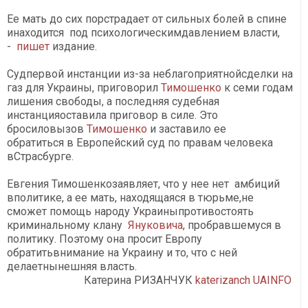
Ее мать до сих порстрадает от сильных болей в спине
инаходится под психологическимдавлением власти,
-
пишет
издание.
Судпервой инстанции из-за неблагоприятнойсделки на
газ для Украины, приговорил
Тимошенко
к семи годам
лишения свободы, а последняя судебная
инстанцияоставила приговор в силе. Это
бросиловызов
Тимошенко
и заставило ее
обратиться в Европейский суд по правам человека
вСтрасбурге.
Евгения Тимошенкозаявляет, что у нее нет амбиций
вполитике, а ее мать, находящаяся в тюрьме,не
сможет помощь народу Украиныпротивостоять
криминальному клану
Януковича
, пробравшемуся в
политику. Поэтому она просит Европу
обратитьвнимание на Украину и то, что с ней
делаетнынешняя власть.
Катерина РИЗАНЧУК
katerizanch
UAINFO