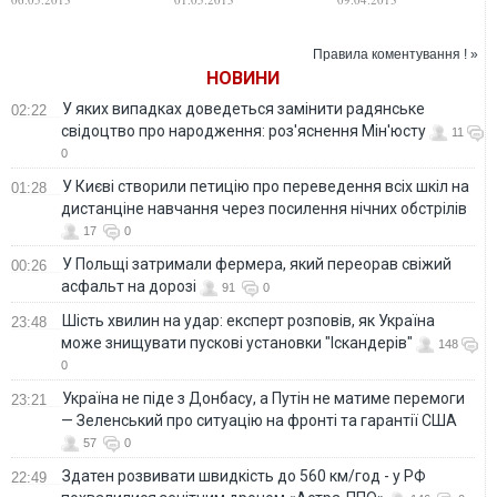
с ЕС в кошки-
и почему ЕС
мышки
называет
освобождение
Правила коментування ! »
сомнительным
НОВИНИ
У яких випадках доведеться замінити радянське
02:22
свідоцтво про народження: роз'яснення Мін'юсту
11
0
У Києві створили петицію про переведення всіх шкіл на
01:28
дистанціне навчання через посилення нічних обстрілів
17
0
У Польщі затримали фермера, який переорав свіжий
00:26
асфальт на дорозі
91
0
Шість хвилин на удар: експерт розповів, як Україна
23:48
може знищувати пускові установки "Іскандерів"
148
0
Україна не піде з Донбасу, а Путін не матиме перемоги
23:21
— Зеленський про ситуацію на фронті та гарантії США
57
0
Здатен розвивати швидкість до 560 км/год - у РФ
22:49