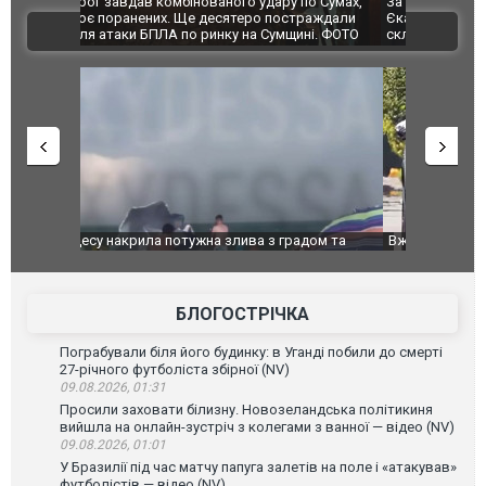
по Сумах,
За 2000 кілометрів від кордону з Україною: в
"Мої іграш
траждали
Єкатеринбурзі після атаки дронів загорівся
суперкарів
ВІДЕО
ині. ФОТО
склад Wildberries. ФОТО. ВІДЕО
дом та
Вже вивели на тести: Ferrari готує оновлення
Вийшов тре
позашляховика Purosangue. ВІДЕО
фільму "Аф
БЛОГОСТРІЧКА
Пограбували біля його будинку: в Уганді побили до смерті
27-річного футболіста збірної (NV)
09.08.2026, 01:31
Просили заховати білизну. Новозеландська політикиня
вийшла на онлайн-зустріч з колегами з ванної — відео (NV)
09.08.2026, 01:01
У Бразилії під час матчу папуга залетів на поле і «атакував»
футболістів — відео (NV)