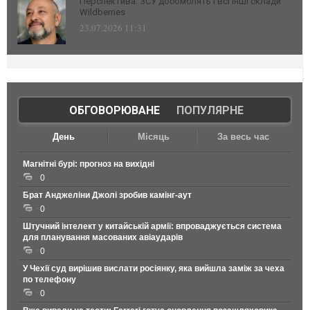
Перспектива: ЗСУ добомблять і всі інші склади
Wildberries
23.07.2026 11:31
ОБГОВОРЮВАНЕ
|
ПОПУЛЯРНЕ
День
Місяць
За весь час
Магнітні бурі: прогноз на вихідні
0
Брат Анджеліни Джолі зробив камінг-аут
0
Штучний інтелект у китайській армії: впроваджується система
для планування масованих авіаударів
0
У Чехії суд вирішив вислати росіянку, яка вийшла заміж за чеха
по телефону
0