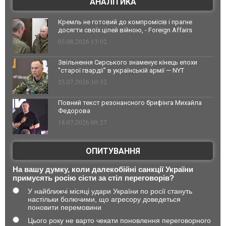
АНАЛІТИКА
Кремль не готовий до компромісів і прагне
досягти своїх цілей війною, - Foreign Affairs
03.08.2026 13:02
Звільнення Сирського знаменує кінець епохи
"старої гвардії" в українській армії — NYT
23.07.2026 10:32
Повний текст резонансного брифінга Михайла
Федорова
18.07.2026 09:27
ОПИТУВАННЯ
На вашу думку, коли далекобійні санкції України
примусять росію сісти за стіл переговорів?
У найближчі місяці удари України по росії стануть
настільки болючими, що агресору доведеться
поновити перемовини
Цього року не варто чекати поновлення переговорного