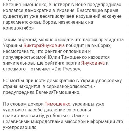
ЕвгенияТимошенко, в четверг в Вене предупредилао
коллапсе демократии в Украине. Внастоящее время
существует уже десяткислучаев нарушений накануне
парламентскихвыборов, назначенных на
конецоктября.
Таким образом, можно ожидать,что партия президента
Украины
ВиктораЯнуковича
победит на выборах,
несмотряна то, что рейтинг оппозиции и
популярностьсамой Юлии Тимошенко находится
значительновыше рейтинга партии
Януковича
и
егосамого, - отмечает «Die Presse».
ЕС могбы принести демократию в Украину,поскольку
страна находится в серьезнойопасности, -
предупредила ЕвгенияТимошенко.
По словам дочери
Тимошенко
, украинцы уже
чувствуют насебе давление со стороны
правительстваи будут бояться. Даже с
независимымисредствами массовой информации это
ужепроизошло.