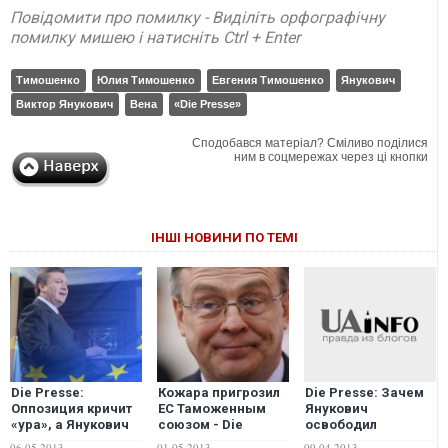
Повідомити про помилку - Виділіть орфографічну
помилку мишею і натисніть Ctrl + Enter
Тимошенко
Юлия Тимошенко
Евгения Тимошенко
Янукович
Виктор Янукович
Вена
«Die Presse»
Сподобався матеріал? Сміливо поділися
ним в соцмережах через ці кнопки
ІНШІ НОВИНИ ПО ТЕМІ
Die Presse:
Кожара пригрозил
Die Presse: Зачем
Оппозиция кричит
ЕС Таможенным
Янукович
«ура», а Янукович
союзом - Die
освободил
продолжает играть
Presse
политдиссидентов
06.05.2013
01.05.2013
09.04.2013