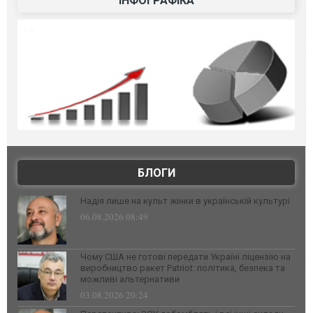
ІНФОГРАФІКА
БЛОГИ
Надія лише на культ жінки в українській культурі
06.08.2026 08:49
Чому США не готові передати Україні ліцензію на
виробництво ракет Patriot: політика, безпека та
можливі альтернативи
03.08.2026 20:24