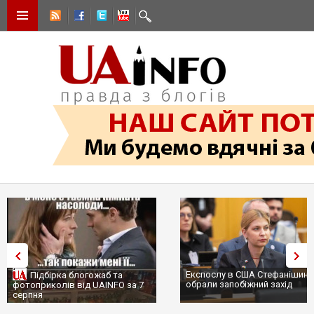
Експослу в США Стефанішині
Підбірка блогожаб та
обрали запобіжний захід
фотоприколів від UAINFO за 7
серпня