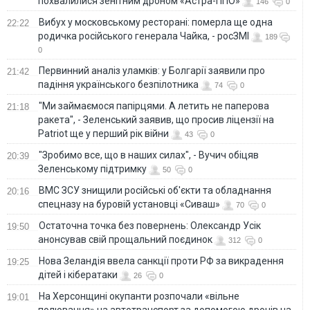
похвалилися зенітним дроном «Астра-ППО»
146
0
Вибух у московському ресторані: померла ще одна
22:22
родичка російського генерала Чайка, - росЗМІ
189
0
Первинний аналіз уламків: у Болгарії заявили про
21:42
падіння українського безпілотника
74
0
"Ми займаємося папірцями. А летить не паперова
21:18
ракета", - Зеленський заявив, що просив ліцензії на
Patriot ще у перший рік війни
43
0
"Зробимо все, що в наших силах", - Вучич обіцяв
20:39
Зеленському підтримку
50
0
ВМС ЗСУ знищили російські об'єкти та обладнання
20:16
спецназу на буровій установці «Сиваш»
70
0
Остаточна точка без повернень: Олександр Усік
19:50
анонсував свій прощальний поєдинок
312
0
Нова Зеландія ввела санкції проти РФ за викрадення
19:25
дітей і кібератаки
26
0
На Херсонщині окупанти розпочали «вільне
19:01
полювання» на автотранспорт за допомогою дронів на