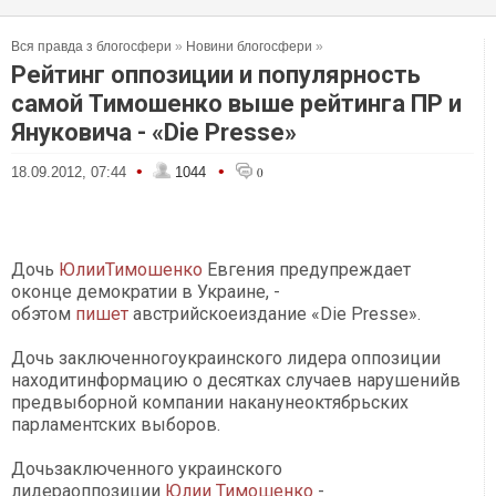
Вся правда з блогосфери
»
Новини блогосфери
»
Рейтинг оппозиции и популярность
самой Тимошенко выше рейтинга ПР и
Януковича - «Die Pressе»
•
•
18.09.2012, 07:44
1044
0
Дочь
ЮлииТимошенко
Евгения предупреждает
оконце демократии в Украине, -
обэтом
пишет
австрийскоеиздание «Die Presse».
Дочь заключенногоукраинского лидера оппозиции
находитинформацию о десятках случаев нарушенийв
предвыборной компании наканунеоктябрьских
парламентских выборов.
Дочьзаключенного украинского
лидераоппозиции
Юлии Тимошенко
-