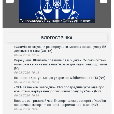
ручили нову
Сили оборони уразили Ярославський НПЗ:
Неймар в
губернатор регіону заявив про наймасштабнішу
"Сантоса
атаку. ВІДЕО
БЛОГОСТРІЧКА
«Фламінго» змусили рф нервувати: москва повернула у бій
дефіцитні літаки (Факти)
06.08.2026, 17:00
Корецький і Шмигаль розійшлися в оцінках. Скільки сотень
мільйонів євро не вистачає Україні для підготовки до зими
(NV)
06.08.2026, 16:48
Як ворог адаптується до ударів по Wildberries та НПЗ (NV)
06.08.2026, 16:36
«ФСБ стане ким завгодно». СБУ попередила українців про
нові схеми вербування російськими спецслужбами (NV)
06.08.2026, 16:24
Вперше за тривалий час. Експорт електроенергії з України
перевищив імпорт — основні напрямки поставок (NV)
06.08.2026, 16:12