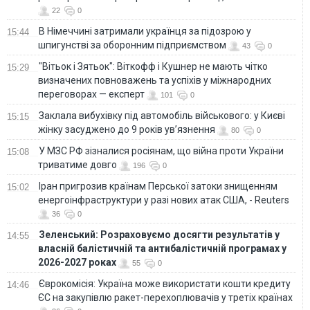
22
0
В Німеччині затримали українця за підозрою у
15:44
шпигунстві за оборонним підприємством
43
0
"Вітьок і Зятьок": Віткофф і Кушнер не мають чітко
15:29
визначених повноважень та успіхів у міжнародних
переговорах — експерт
101
0
Заклала вибухівку під автомобіль військового: у Києві
15:15
жінку засуджено до 9 років ув’язнення
80
0
У МЗС РФ зізналися росіянам, що війна проти України
15:08
триватиме довго
196
0
Іран пригрозив країнам Перської затоки знищенням
15:02
енергоінфраструктури у разі нових атак США, - Reuters
36
0
Зеленський: Розраховуємо досягти результатів у
14:55
власній балістичній та антибалістичній програмах у
2026-2027 роках
55
0
Єврокомісія: Україна може використати кошти кредиту
14:46
ЄС на закупівлю ракет-перехоплювачів у третіх країнах