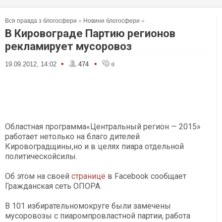
Вся правда з блогосфери
»
Новини блогосфери
»
В Кировограде Партию регионов
рекламирует мусоровоз
•
•
19.09.2012, 14:02
474
0
Областная программа«Центральный регион — 2015»
работает нетолько на благо дителей
Кировоградщины,но и в целях пиара отдельной
политическойсилы.
Об этом на своей
странице
в Facebook сообщает
Гражданская сеть ОПОРА.
В 101 избирательномокруге были замечены
мусоровозы с пиаромпровластной партии, работа