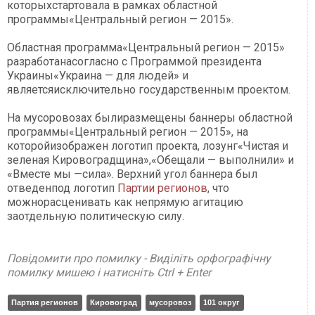
которыхстартовала в рамках областной
программы«Центральный регион — 2015».
Областная программа«Центральный регион — 2015»
разработанасогласно с Программой президента
Украины«Украина — для людей» и
являетсяисключительно государственным проектом.
На мусоровозах былиразмещены баннеры областной
программы«Центральный регион — 2015», на
которойизображен логотип проекта, лозунг«Чистая и
зеленая Кировоградщина»,«Обещали — выполнили» и
«Вместе мы —сила». Верхний угол баннера был
отведенпод логотип
Партии регионов
, что
можнорасценивать как непрямую агитацию
заотдельную политическую силу.
Повідомити про помилку - Виділіть орфографічну
помилку мишею і натисніть Ctrl + Enter
Партия регионов
Кировоград
мусоровоз
101 округ