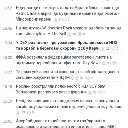
Нідерланди не можуть надати Україні більше ракет до
16:52
Patriot, але відкриті до будь-яких варіантів допомоги, -
Міноборони країни
8
0
На порятунок Wildberries Росії може знадобитися понад
16:45
трильйон рублів — The Bell
18
0
У СБУ розповіли про ураження Ярославського НПЗ
16:34
та кораблів берегової охорони фсб у Керчі
21
0
ФІФА розсилала федераціям заготовлені листи на
16:32
підтримку переобрання Інфантіно - Sky News
33
0
15 років ув’язнення за співпрацю з фсб рф: засуджено
16:22
священнослужителя УПЦ (МП)
51
0
Росіяни розстріляли полоненого бійця ЗСУ біля
16:16
Волновахи: розпочато розслідування
51
0
Невідомі вчинили акт вандалізму на місці вшанування
16:10
загиблих українських воїнів в урочищі Білосток у Польщі
53
0
Азербайджан готовий постачати газ Україні та
16:01
розширювати партнерство в енергетиці, - глава МЗС