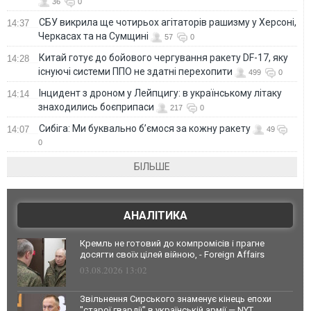
36
0
СБУ викрила ще чотирьох агітаторів рашизму у Херсоні,
14:37
Черкасах та на Сумщині
57
0
Китай готує до бойового чергування ракету DF-17, яку
14:28
існуючі системи ППО не здатні перехопити
499
0
Інцидент з дроном у Лейпцигу: в українському літаку
14:14
знаходились боєприпаси
217
0
Сибіга: Ми буквально б’ємося за кожну ракету
14:07
49
0
БІЛЬШЕ
АНАЛІТИКА
Кремль не готовий до компромісів і прагне
досягти своїх цілей війною, - Foreign Affairs
03.08.2026 13:02
Звільнення Сирського знаменує кінець епохи
"старої гвардії" в українській армії — NYT