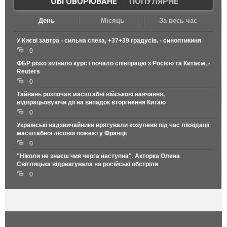
ОБГОВОРЮВАНЕ
|
ПОПУЛЯРНЕ
День
Місяць
За весь час
У Києві завтра - сильна спека, +37+39 градусів. - синоптикиня
0
ФБР різко змінило курс і почало співпрацю з Росією та Китаєм, -
Reuters
0
Тайвань розпочав масштабні військові навчання,
відпрацьовуючи дії на випадок вторгнення Китаю
0
Українські надзвичайники врятували козуленя під час ліквідації
масштабної лісової пожежі у Франції
0
"Ніколи не знаєш чия черга наступна". Акторка Олена
Світлицька відреагувала на російські обстріли
0