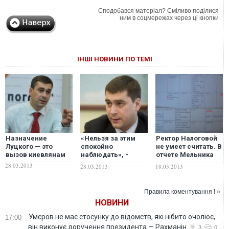
Сподобався матеріал? Сміливо поділися
ним в соцмережах через ці кнопки
ІНШІ НОВИНИ ПО ТЕМІ
Назначение
«Нельзя за этим
Ректор Налоговой
Луцкого — это
спокойно
не умеет считать. В
вызов киевлянам
наблюдать», -
отчете Мельника
Зорян Шкиряк о
для ЦИК не хватило
28.03.2013
28.03.2013
18.03.2013
назначении
около 300 тысяч
Луцкого
Правила коментування ! »
НОВИНИ
Умєров не має стосунку до відомств, які нібито очолює,
17:00
він виконує доручення президента — Рахманін
3
0