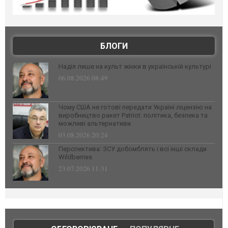
БЛОГИ
Надія лише на культ жінки в українській культурі
06.08.2026 08:49
Чому США не готові передати Україні ліцензію на
виробництво ракет Patriot: політика, безпека та
можливі альтернативи
03.08.2026 20:24
Перспектива: ЗСУ добомблять і всі інші склади
Wildberries
23.07.2026 11:31