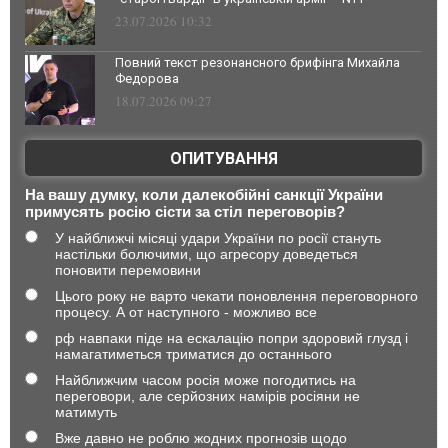
23.07.2026 10:32
Повний текст резонансного брифінга Михайла
Федорова
18.07.2026 09:27
ОПИТУВАННЯ
На вашу думку, коли далекобійні санкції України
примусять росію сісти за стіл переговорів?
У найближчі місяці удари України по росії стануть
настільки болючими, що агресору доведеться
поновити перемовини
Цього року не варто чекати поновлення переговорного
процесу. А от наступного - можливо все
рф навпаки піде на ескалацію попри здоровий глузд і
намагатиметься триматися до останнього
Найближчим часом росія може погодитись на
переговори, але серйозних намірів росіяни не
матимуть
Вже давно не роблю жодних прогнозів щодо