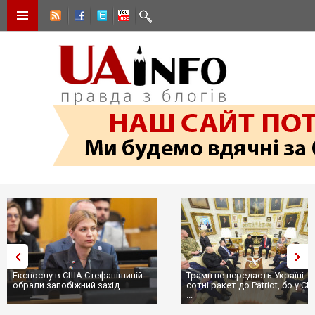
Експослу в США Стефанішиній
Трамп не передасть Україні
обрали запобіжний захід
сотні ракет до Patriot, бо у С
...